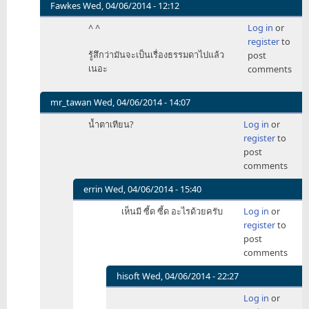
Fawkes
Wed, 04/06/2014 - 12:12
In
^ ^
Log in
or
reply
register
to
to
รู้สึกว่ามันจะเป็นเรื่องธรรมดาไปแล้ว
post
อ๋อ
เนอะ
comments
ใช่
ซี๊
ชิส์
mr_tawan
Wed, 04/06/2014 - 14:07
/me
In
น้ำตาเทียน?
Log in
or
by
reply
register
to
hisoft
to
post
อ๋อ
comments
ใช่
ซี๊
errin
Wed, 04/06/2014 - 15:40
ชิส์
In
เห็นมี ซี้ด ซี้ด อะไรด้วยครับ
Log in
or
/me
reply
register
to
by
to
post
hisoft
น้ำตา
comments
เทียน?
by
hisoft
Wed, 04/06/2014 - 22:27
mr_tawan
In
Log in
or
reply