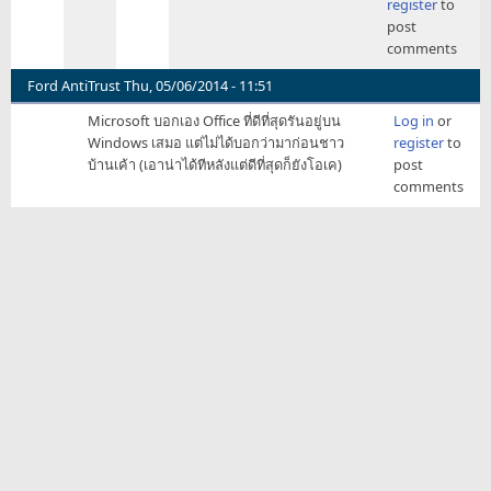
register
to
to
post
เห็น
comments
มี
ซี้ด
Ford AntiTrust
Thu, 05/06/2014 - 11:51
ซี้ด
Microsoft บอกเอง Office ที่ดีที่สุดรันอยู่บน
Log in
or
อะไร
Windows เสมอ แต่ไม่ได้บอกว่ามาก่อนชาว
register
to
ด้วย
บ้านเค้า (เอาน่าได้ทีหลังแต่ดีที่สุดก็ยังโอเค)
post
ครับ
comments
by
errin