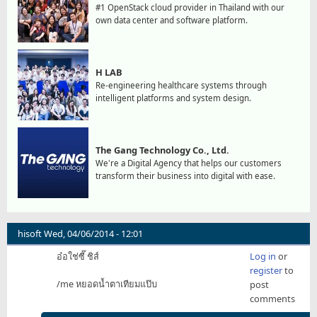
#1 OpenStack cloud provider in Thailand with our
own data center and software platform.
H LAB
Re-engineering healthcare systems through
intelligent platforms and system design.
The Gang Technology Co., Ltd.
We're a Digital Agency that helps our customers
transform their business into digital with ease.
hisoft
Wed, 04/06/2014 - 12:01
อ๋อใช่ซี๊ ชิส์
Log in
or
register
to
/me หยอดน้ำตาเทียมแป๊บ
post
comments