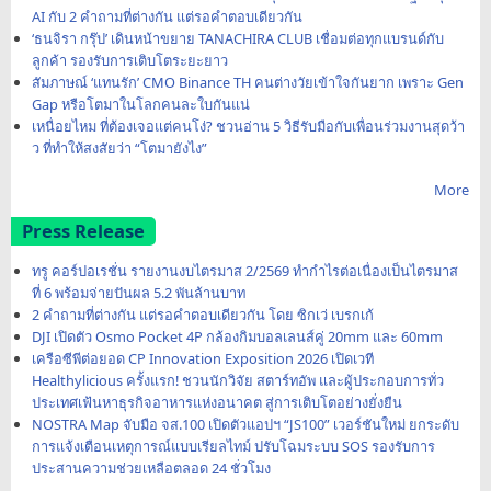
AI กับ 2 คำถามที่ต่างกัน แต่รอคำตอบเดียวกัน
‘ธนจิรา กรุ๊ป’ เดินหน้าขยาย TANACHIRA CLUB เชื่อมต่อทุกแบรนด์กับ
ลูกค้า รองรับการเติบโตระยะยาว
สัมภาษณ์ ‘แทนรัก’ CMO Binance TH คนต่างวัยเข้าใจกันยาก เพราะ Gen
Gap หรือโตมาในโลกคนละใบกันแน่
เหนื่อยไหม ที่ต้องเจอแต่คนโง่? ชวนอ่าน 5 วิธีรับมือกับเพื่อนร่วมงานสุดว้า
ว ที่ทำให้สงสัยว่า “โตมายังไง”
More
Press Release
ทรู คอร์ปอเรชั่น รายงานงบไตรมาส 2/2569 ทำกำไรต่อเนื่องเป็นไตรมาส
ที่ 6 พร้อมจ่ายปันผล 5.2 พันล้านบาท
2 คำถามที่ต่างกัน แต่รอคำตอบเดียวกัน โดย ซิกเว่ เบรกเก้
DJI เปิดตัว Osmo Pocket 4P กล้องกิมบอลเลนส์คู่ 20mm และ 60mm
เครือซีพีต่อยอด CP Innovation Exposition 2026 เปิดเวที
Healthylicious ครั้งแรก! ชวนนักวิจัย สตาร์ทอัพ และผู้ประกอบการทั่ว
ประเทศเฟ้นหาธุรกิจอาหารแห่งอนาคต สู่การเติบโตอย่างยั่งยืน
NOSTRA Map จับมือ จส.100 เปิดตัวแอปฯ “JS100” เวอร์ชันใหม่ ยกระดับ
การแจ้งเตือนเหตุการณ์แบบเรียลไทม์ ปรับโฉมระบบ SOS รองรับการ
ประสานความช่วยเหลือตลอด 24 ชั่วโมง