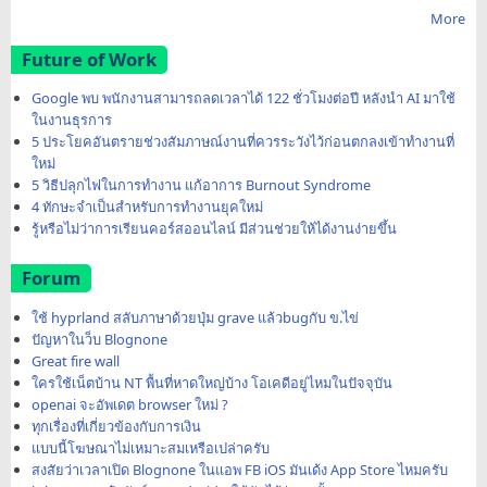
More
Future of Work
Google พบ พนักงานสามารถลดเวลาได้ 122 ชั่วโมงต่อปี หลังนำ AI มาใช้
ในงานธุรการ
5 ประโยคอันตรายช่วงสัมภาษณ์งานที่ควรระวังไว้ก่อนตกลงเข้าทำงานที่
ใหม่
5 วิธีปลุกไฟในการทำงาน แก้อาการ Burnout Syndrome
4 ทักษะจำเป็นสำหรับการทำงานยุคใหม่
รู้หรือไม่ว่าการเรียนคอร์สออนไลน์ มีส่วนช่วยให้ได้งานง่ายขึ้น
Forum
ใช้ hyprland สลับภาษาด้วยปุ่ม grave แล้วbugกับ ข.ไข่
ปัญหาในว็บ Blognone
Great fire wall
ใครใช้เน็ตบ้าน NT พื้นที่หาดใหญ่บ้าง โอเคดีอยู่ไหมในปัจจุบัน
openai จะอัพเดต browser ใหม่ ?
ทุกเรื่องที่เกี่ยวข้องกับการเงิน
แบบนี้โฆษณาไม่เหมาะสมเหรือเปล่าครับ
สงสัยว่าเวลาเปิด Blognone ในแอพ FB iOS มันเด้ง App Store ไหมครับ