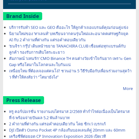
Brand Inside
บริการรับทำ SEO และ GEO คืออะไร ให้ลูกค้าเจอแบรนด์คุณก่อนคู่แข่ง
นิยามใหม่ของ ‘ทาเลนท์’ บทเรียนจากคนรุ่นใหม่และอนาคตเศรษฐกิจยุค
AI กับ 2 คำถามที่ต่างกัน แต่รอคำตอบเดียวกัน
‘ธนจิรา กรุ๊ป’ เดินหน้าขยาย TANACHIRA CLUB เชื่อมต่อทุกแบรนด์กับ
ลูกค้า รองรับการเติบโตระยะยาว
สัมภาษณ์ ‘แทนรัก’ CMO Binance TH คนต่างวัยเข้าใจกันยาก เพราะ Gen
Gap หรือโตมาในโลกคนละใบกันแน่
เหนื่อยไหม ที่ต้องเจอแต่คนโง่? ชวนอ่าน 5 วิธีรับมือกับเพื่อนร่วมงานสุดว้า
ว ที่ทำให้สงสัยว่า “โตมายังไง”
More
Press Release
ทรู คอร์ปอเรชั่น รายงานงบไตรมาส 2/2569 ทำกำไรต่อเนื่องเป็นไตรมาส
ที่ 6 พร้อมจ่ายปันผล 5.2 พันล้านบาท
2 คำถามที่ต่างกัน แต่รอคำตอบเดียวกัน โดย ซิกเว่ เบรกเก้
DJI เปิดตัว Osmo Pocket 4P กล้องกิมบอลเลนส์คู่ 20mm และ 60mm
เครือซีพีต่อยอด CP Innovation Exposition 2026 เปิดเวที