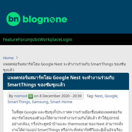
Skip
to
main
content
Main
Feature
Forum
Jobs
Workplace
Login
navigation
Home
แพลตฟอร์มสมาร์ทโฮม Google Nest จะทำงานร่วมกับ SmartThings ของซัม
ซุงแล้ว
แพลตฟอร์มสมาร์ทโฮม Google Nest จะทำงานร่วมกับ
SmartThings ของซัมซุงแล้ว
By
nismod
on
8 December 2020 - 20:39
Tag:
Nest
,
Google
,
SmartThings
,
Samsung
,
Smart Home
ในที่สุด Google และซัมซุงก็ประกาศความร่วมมือเชื่อมต่อแพลตฟอร์ม
สมาร์ทโฮมของตัวเองให้สามารถทำงานร่วมกันได้แล้ว ทำให้อุปกรณ์
อย่างกล้อง, กริ่งประตูหน้าบ้านและ thermostat ของ Nest สามารถสั่ง
งานได้ผ่านแอป SmartThings หรือกระทั่งสมาร์ททีวีและตู้เย็นอัจฉริยะ