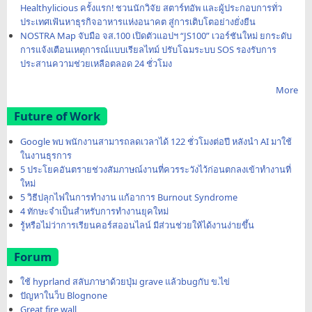
Healthylicious ครั้งแรก! ชวนนักวิจัย สตาร์ทอัพ และผู้ประกอบการทั่ว
ประเทศเฟ้นหาธุรกิจอาหารแห่งอนาคต สู่การเติบโตอย่างยั่งยืน
NOSTRA Map จับมือ จส.100 เปิดตัวแอปฯ “JS100” เวอร์ชันใหม่ ยกระดับ
การแจ้งเตือนเหตุการณ์แบบเรียลไทม์ ปรับโฉมระบบ SOS รองรับการ
ประสานความช่วยเหลือตลอด 24 ชั่วโมง
More
Future of Work
Google พบ พนักงานสามารถลดเวลาได้ 122 ชั่วโมงต่อปี หลังนำ AI มาใช้
ในงานธุรการ
5 ประโยคอันตรายช่วงสัมภาษณ์งานที่ควรระวังไว้ก่อนตกลงเข้าทำงานที่
ใหม่
5 วิธีปลุกไฟในการทำงาน แก้อาการ Burnout Syndrome
4 ทักษะจำเป็นสำหรับการทำงานยุคใหม่
รู้หรือไม่ว่าการเรียนคอร์สออนไลน์ มีส่วนช่วยให้ได้งานง่ายขึ้น
Forum
ใช้ hyprland สลับภาษาด้วยปุ่ม grave แล้วbugกับ ข.ไข่
ปัญหาในว็บ Blognone
Great fire wall