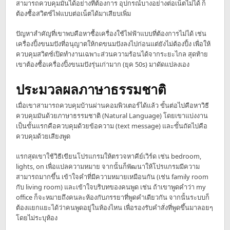
สามารถควบคุมมันได้อย่างที่ต้องการ อุปกรณ์บางอย่างต่อเน็ตไม่ได้ ก็
ต้องซื้อสวิตช์ไฟแบบต่อเน็ตได้มาเสียบเพิ่ม
ปัญหาสำคัญที่เขาพบคือหาซื้อเครื่องใช้ไฟฟ้าแบบที่ต้องการไม่ได้ เช่น
เครื่องปิ้งขนมปังที่อนุญาตให้กดขนมปังลงไปก่อนแต่ยังไม่ต้องปิ้ง เพื่อให้
ควบคุมสวิตช์เปิดทำงานเฉพาะส่วนความร้อนได้จากระยะไกล สุดท้าย
เขาต้องซื้อเครื่องปิ้งขนมปังรุ่นเก่ามาก (ยุค 50s) มาดัดแปลงเอง
ประมวลผลภาษาธรรมชาติ
เมื่อเขาสามารถควบคุมบ้านผ่านคอมพิวเตอร์ได้แล้ว ขั้นต่อไปคือหาวิธี
ควบคุมมันด้วยภาษาธรรมชาติ (Natural Language) โดยเขาแบ่งงาน
เป็นขั้นแรกคือควบคุมด้วยข้อความ (text message) และขั้นถัดไปคือ
ควบคุมด้วยเสียงพูด
แรกสุดเขาใช้วิธีเขียนโปรแกรมให้ตรวจหาคีย์เวิร์ด เช่น bedroom,
lights, on เพื่อแปลความหมาย จากนั้นก็พัฒนาให้โปรแกรมมีความ
สามารถมากขึ้น เข้าใจคำที่มีความหมายเหมือนกัน (เช่น family room
กับ living room) และเข้าใจบริบทของคนพูด เช่น ถ้าเขาพูดคำว่า my
office ก็จะหมายถึงคนละห้องกับภรรยาที่พูดคำเดียวกัน จากนั้นระบบก็
ต้องแยกแยะได้ว่าคนพูดอยู่ในห้องไหน เพื่อรองรับคำสั่งที่พูดขึ้นมาลอยๆ
โดยไม่ระบุห้อง