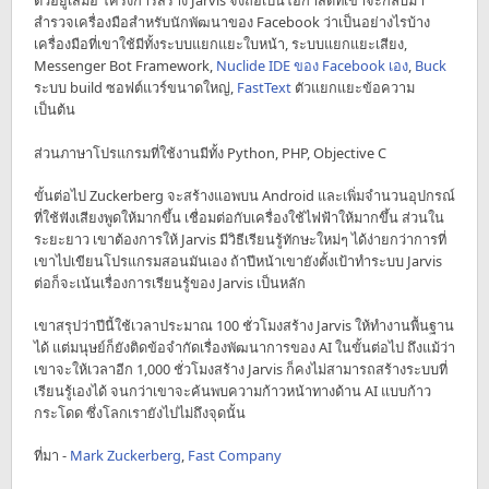
ตัวอยู่เสมอ โครงการสร้าง Jarvis จึงถือเป็นโอกาสดีที่เขาจะกลับมา
สำรวจเครื่องมือสำหรับนักพัฒนาของ Facebook ว่าเป็นอย่างไรบ้าง
เครื่องมือที่เขาใช้มีทั้งระบบแยกแยะใบหน้า, ระบบแยกแยะเสียง,
Messenger Bot Framework,
Nuclide IDE ของ Facebook เอง
,
Buck
ระบบ build ซอฟต์แวร์ขนาดใหญ่,
FastText
ตัวแยกแยะข้อความ
เป็นต้น
ส่วนภาษาโปรแกรมที่ใช้งานมีทั้ง Python, PHP, Objective C
ขั้นต่อไป Zuckerberg จะสร้างแอพบน Android และเพิ่มจำนวนอุปกรณ์
ที่ใช้ฟังเสียงพูดให้มากขึ้น เชื่อมต่อกับเครื่องใช้ไฟฟ้าให้มากขึ้น ส่วนใน
ระยะยาว เขาต้องการให้ Jarvis มีวิธีเรียนรู้ทักษะใหม่ๆ ได้ง่ายกว่าการที่
เขาไปเขียนโปรแกรมสอนมันเอง ถ้าปีหน้าเขายังตั้งเป้าทำระบบ Jarvis
ต่อก็จะเน้นเรื่องการเรียนรู้ของ Jarvis เป็นหลัก
เขาสรุปว่าปีนี้ใช้เวลาประมาณ 100 ชั่วโมงสร้าง Jarvis ให้ทำงานพื้นฐาน
ได้ แต่มนุษย์ก็ยังติดข้อจำกัดเรื่องพัฒนาการของ AI ในขั้นต่อไป ถึงแม้ว่า
เขาจะให้เวลาอีก 1,000 ชั่วโมงสร้าง Jarvis ก็คงไม่สามารถสร้างระบบที่
เรียนรู้เองได้ จนกว่าเขาจะค้นพบความก้าวหน้าทางด้าน AI แบบก้าว
กระโดด ซึ่งโลกเรายังไปไม่ถึงจุดนั้น
ที่มา -
Mark Zuckerberg
,
Fast Company