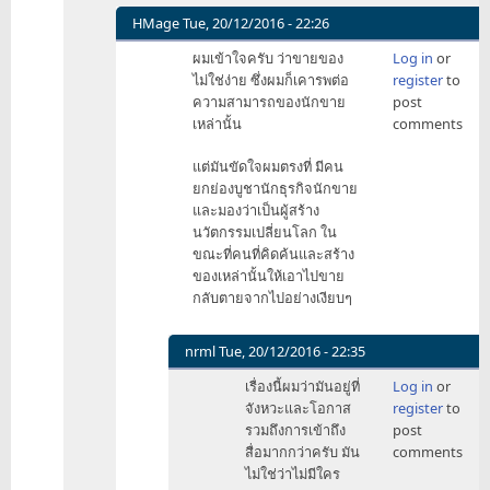
หุ้น​
HMage
Tue, 20/12/2016 - 22:26
by
In
ผมเข้าใจครับ ว่าขายของ
Log in
or
HMage
reply
ไม่ใช่ง่าย ซึ่งผมก็เคารพต่อ
register
to
to
ความสามารถของนักขาย
post
เหตุผล
เหล่านั้น
comments
ง่ายๆ
by
แต่มันขัดใจผมตรงที่ มีคน
nrml
ยกย่อง​บูชานักธุรกิจนักขาย
และมองว่าเป็นผู้สร้าง
นวัตกรรมเปลี่ยนโลก ใน
ขณะที่คนที่คิดค้นและสร้าง
ของเหล่านั้นให้เอาไปขาย
กลับตายจากไปอย่างเงียบๆ
nrml
Tue, 20/12/2016 - 22:35
In
เรื่องนี้ผมว่ามันอยู่ที่
Log in
or
reply
จังหวะและโอกาส
register
to
to
รวมถึงการเข้าถึง
post
ผม
สื่อมากกว่าครับ มัน
comments
เข้าใจ
ไม่ใช่ว่าไม่มีใคร
ครับ