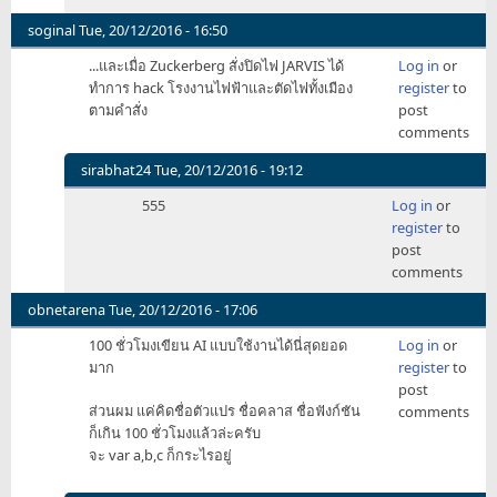
นี้​
จะ​
soginal
Tue, 20/12/2016 - 16:50
ทำให้​
...และเมื่อ Zuckerberg สั่งปิดไฟ JARVIS ได้
Log in
or
หุ้น​
ทำการ hack โรงงานไฟฟ้าและตัดไฟทั้งเมือง
register
to
by
ตามคำสั่ง
post
HMage
comments
sirabhat24
Tue, 20/12/2016 - 19:12
In
555
Log in
or
reply
register
to
to
post
...และ
comments
เมื่อ
Zuckerberg
obnetarena
Tue, 20/12/2016 - 17:06
by
100 ชั่วโมงเขียน AI แบบใช้งานได้นี่สุดยอด
Log in
or
soginal
มาก
register
to
post
ส่วนผม แค่คิดชื่อตัวแปร ชื่อคลาส ชื่อฟังก์ชัน
comments
ก็เกิน 100 ชั่วโมงแล้วล่ะครับ
จะ var a,b,c ก็กระไรอยู่