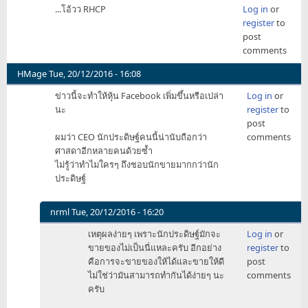
...โอ้วว RHCP
Log in
or
register
to
post
comments
HMage
Tue, 20/12/2016 - 16:08
ข่าว​นี้​จะ​ทำให้​หุ้น​ Facebook​ เพิ่มขึ้น​หรือเปล่า​
Log in
or
นะ
register
to
post
ผมว่า CEO นัก​ประดิษฐ์​คน​นี้​น่านับถือ​กว่า​
comments
ศาสดา​อีก​หลาย​คน​ด้วย​ซ้ำ​
ไม่รู้​ว่า​ทำไม​ใคร​ๆ ถึงชอบ​นัก​ขาย​มากกว่า​นัก​
ประดิษฐ์​
nrml
Tue, 20/12/2016 - 16:20
In
เหตุผลง่ายๆ เพราะนักประดิษฐ์มักจะ
Log in
or
reply
ขายของไม่เป็นนี่แหละครับ อีกอย่าง
register
to
to
คือการจะขายของให้ได้และขายให้ดี
post
ข่าว​
ไม่ใช่ว่ามันสามารถทำกันได้ง่ายๆ นะ
comments
นี้​
ครับ
จะ​
ทำให้​