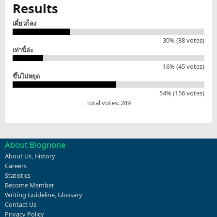
Results
เดี๋ยวก็ลง
30% (88 votes)
เท่านี้ล่ะ
16% (45 votes)
ขึ้นไม่หยุด
54% (156 votes)
Total votes: 289
About Blognone
About Us
,
History
Careers
Statistics
Become Member
Writing Guideline
,
Glossary
Contact Us
Privacy Policy