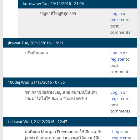
komsanw
Tue, 20/12/2016 - 21:06
In
ปัญหาที่ใหญ่ที่สุด 555
Log in
or
reply
register
to
to
post
100
comments
ชั่วโมง
เขียน
Jirawat
Tue, 20/12/2016 - 19:31
AI
ปร๊ะเยี่ยมยอด
Log in
or
by
register
to
obnetarena
post
comments
100dej
Wed, 21/12/2016 - 07:56
ขัดเกลาฝีมือตัวเองอยู่เสมอ สมกับที่เป็นเทพ
Log in
or
ปล. มาร์คไม่ใช้ Baidu บ้างเหรอครับ?
register
to
post
comments
tekkasit
Wed, 21/12/2016 - 12:47
แกติดต่อ Morgan Freeman ขอใช้เสียงแกกับ
Log in
or
Jarvis ด้วยนะ แกบอกว่าเวลาคุยให้ความรู้สึก
register
to