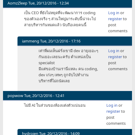
AomzZleep
Tue, 20/12/2016 - 12:34
เป็น CEO ที่ยังไม่หยุดที่จะพัฒนาการ coding
Log in
or
ของตัวเองจริง ๆ ส่วนใหญ่มาระดับนี้น่าจะไป
register
to
สายบริหารกันหมดแล้ว นับถือเลยคนนี้
post
comments
iammeng
Tue, 20/12/2016 - 17:16
In
เท่าที่ผมเห็นฝรั่งเขามี dev อายุเยอะๆ
Log in
or
reply
กันเยอะเลยนะครับ ตำแหน่งเป็น
register
to
to
specialist
post
เป็น
มีแต่ของบ้านเรานี่แหละ คน coding,
comments
CEO
dev เก่งๆ เทพๆ ถูกจับไปทำงาน
by
บริหารที่ไม่ถนัดเลย
AomzZleep
popwow
Tue, 20/12/2016 - 12:41
ไม่มี AI ในส่วนของห้องแต่งตัวแน่นอน
Log in
or
register
to
post
comments
hydrojen
Tue, 20/12/2016 - 14:09