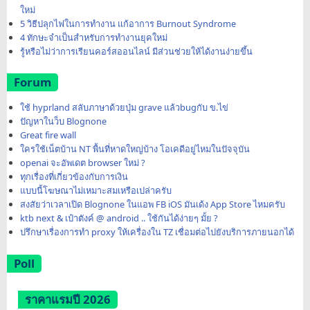
ใหม่
5 วิธีปลุกไฟในการทำงาน แก้อาการ Burnout Syndrome
4 ทักษะจำเป็นสำหรับการทำงานยุคใหม่
รู้หรือไม่ว่าการเรียนคอร์สออนไลน์ มีส่วนช่วยให้ได้งานง่ายขึ้น
Forum
ใช้ hyprland สลับภาษาด้วยปุ่ม grave แล้วbugกับ ข.ไข่
ปัญหาในว็บ Blognone
Great fire wall
ใครใช้เน็ตบ้าน NT พื้นที่หาดใหญ่บ้าง โอเคดีอยู่ไหมในปัจจุบัน
openai จะอัพเดต browser ใหม่ ?
ทุกเรื่องที่เกี่ยวข้องกับการเงิน
แบบนี้โฆษณาไม่เหมาะสมเหรือเปล่าครับ
สงสัยว่าเวลาเปิด Blognone ในแอพ FB iOS มันเด้ง App Store ไหมครับ
ktb next & เป๋าตังค์ @ android .. ใช้กันได้ง่ายๆ มั้ย ?
ปรึกษาเรื่องการทำ proxy ให้เครื่องใน TZ เชื่อมต่อไปยังบริการภายนอกได้
Poll
ราคาแรมปี 2026