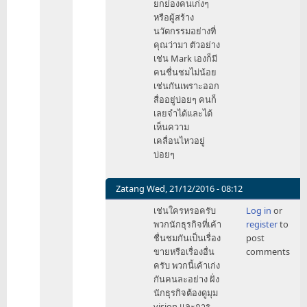
ยกย่องคนเก่งๆ
by
หรือผู้สร้าง
HMage
นวัตกรรมอย่างที่
คุณว่ามา ตัวอย่าง
เช่น Mark เองก็มี
คนชื่นชมไม่น้อย
เช่นกันเพราะออก
สื่ออยู่บ่อยๆ คนก็
เลยจำได้และได้
เห็นความ
เคลื่อนไหวอยู่
บ่อยๆ
Zatang
Wed, 21/12/2016 - 08:12
In
เช่นใครหรอครับ
Log in
or
reply
พวกนักธุรกิจที่เค้า
register
to
to
ชื่นชมกันเป็นเรื่อง
post
ผม
ขายหรือเรื่องอื่น
comments
เข้าใจ
ครับ พวกนี้เค้าเก่ง
ครับ
กันคนละอย่าง ฝั่ง
by
นักธุรกิจต้องดูมุม
HMage
vision และการ