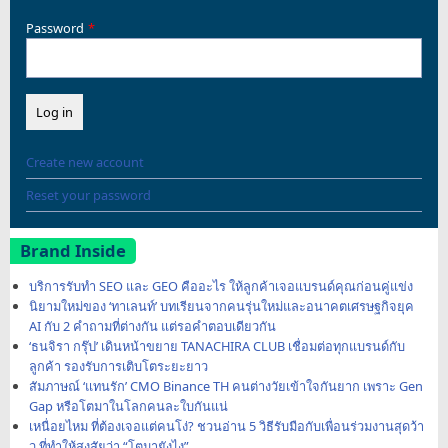
Password
Create new account
Reset your password
Brand Inside
บริการรับทำ SEO และ GEO คืออะไร ให้ลูกค้าเจอแบรนด์คุณก่อนคู่แข่ง
นิยามใหม่ของ ‘ทาเลนท์’ บทเรียนจากคนรุ่นใหม่และอนาคตเศรษฐกิจยุค
AI กับ 2 คำถามที่ต่างกัน แต่รอคำตอบเดียวกัน
‘ธนจิรา กรุ๊ป’ เดินหน้าขยาย TANACHIRA CLUB เชื่อมต่อทุกแบรนด์กับ
ลูกค้า รองรับการเติบโตระยะยาว
สัมภาษณ์ ‘แทนรัก’ CMO Binance TH คนต่างวัยเข้าใจกันยาก เพราะ Gen
Gap หรือโตมาในโลกคนละใบกันแน่
เหนื่อยไหม ที่ต้องเจอแต่คนโง่? ชวนอ่าน 5 วิธีรับมือกับเพื่อนร่วมงานสุดว้า
ว ที่ทำให้สงสัยว่า “โตมายังไง”