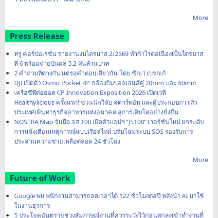
More
Press Release
ทรู คอร์ปอเรชั่น รายงานงบไตรมาส 2/2569 ทำกำไรต่อเนื่องเป็นไตรมาส
ที่ 6 พร้อมจ่ายปันผล 5.2 พันล้านบาท
2 คำถามที่ต่างกัน แต่รอคำตอบเดียวกัน โดย ซิกเว่ เบรกเก้
DJI เปิดตัว Osmo Pocket 4P กล้องกิมบอลเลนส์คู่ 20mm และ 60mm
เครือซีพีต่อยอด CP Innovation Exposition 2026 เปิดเวที
Healthylicious ครั้งแรก! ชวนนักวิจัย สตาร์ทอัพ และผู้ประกอบการทั่ว
ประเทศเฟ้นหาธุรกิจอาหารแห่งอนาคต สู่การเติบโตอย่างยั่งยืน
NOSTRA Map จับมือ จส.100 เปิดตัวแอปฯ “JS100” เวอร์ชันใหม่ ยกระดับ
การแจ้งเตือนเหตุการณ์แบบเรียลไทม์ ปรับโฉมระบบ SOS รองรับการ
ประสานความช่วยเหลือตลอด 24 ชั่วโมง
More
Future of Work
Google พบ พนักงานสามารถลดเวลาได้ 122 ชั่วโมงต่อปี หลังนำ AI มาใช้
ในงานธุรการ
5 ประโยคอันตรายช่วงสัมภาษณ์งานที่ควรระวังไว้ก่อนตกลงเข้าทำงานที่