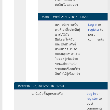
ตัดสินใจนะผมว่า
MaxxIE
Wed, 21/12/2016 - 14:20
In
เพราะนักขายเป็น
Log in
or
reply
คนที่เอาสิ่งประดิษฐ์
register
to
to
มาส่งให้ถึง
post
ผม
มือUserไงครับ
comments
เข้าใจ
และนักประดิษฐ์
ครับ
ส่วนมากจะเนิร์ด
by
จัดจนคุยกับคนอื่น
HMage
ไม่ค่อยรู้เรื่องด้วย
ขณะเดียวกัน นัก
ขายดันพรีเซนต์ตัว
สินค้าได้รู้เรื่องกว่า
tstcnr1u
Tue, 20/12/2016 - 17:04
In
น่านับถือทั้งคู่แหละครับ
Log in
or
reply
register
to
to
post
ข่าว​
comments