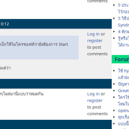
comments
5 ประ
ไว้ก่
5 วิธ
10:12
Synd
4 ทัก
Log in
or
รู้หรื
register
ฟีดแบ็กให้ไมโครซอฟท์ว่ายังต้องการ Start
ได้งาน
to post
comments
Foru
ยแต่ว่า
ใช้ h
แล้วb
ปัญหา
Great 
มๆโผล่มานี่แบบว่าหมดกัน
Log in
or
ใครใช้
register
ไหมใน
to post
opena
comments
ทุกเรื
แบบนี