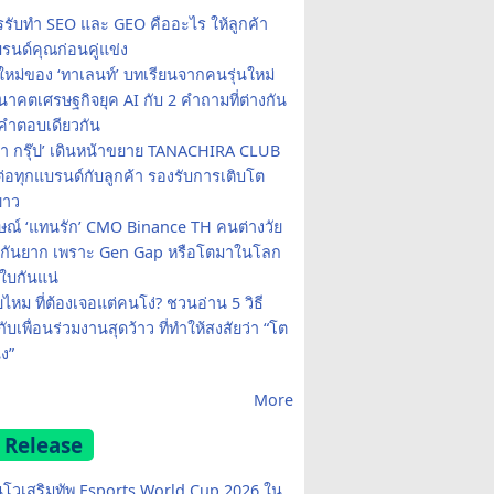
รรับทำ SEO และ GEO คืออะไร ให้ลูกค้า
รนด์คุณก่อนคู่แข่ง
ใหม่ของ ‘ทาเลนท์’ บทเรียนจากคนรุ่นใหม่
าคตเศรษฐกิจยุค AI กับ 2 คำถามที่ต่างกัน
คำตอบเดียวกัน
รา กรุ๊ป’ เดินหน้าขยาย TANACHIRA CLUB
มต่อทุกแบรนด์กับลูกค้า รองรับการเติบโต
ยาว
ษณ์ ‘แทนรัก’ CMO Binance TH คนต่างวัย
จกันยาก เพราะ Gen Gap หรือโตมาในโลก
บกันแน่
ยไหม ที่ต้องเจอแต่คนโง่? ชวนอ่าน 5 วิธี
กับเพื่อนร่วมงานสุดว้าว ที่ทำให้สงสัยว่า “โต
ง”
More
 Release
โวเสริมทัพ Esports World Cup 2026 ใน