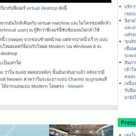
บริกา
กี่ยวกับฟีเจอร์
virtual desktop
ดังนี้
เจอแบ
นิยาม
ื่องจากมันใกล้เคียงกับ virtual machine และไมโครซอฟท์กลัว
และอน
technical user) จะรู้สึกว่าฟีเจอร์นี้ซับซ้อนจนไม่กล้าใช้
แต่รอ
ดนิ้ว (swipe) จากขอบซ้ายหน้าจอ แต่หากปาดนิ้วเร็วๆ แบบ
‘ธนจิ
บโหมดเดสก์ท็อปกับโหมด Modern บน Windows 8 จะ
เชื่อ
l desktop
ระยะ
สัมภา
ะเป็นเท่าใด
เข้าใ
 ว่าใน build ทดสอบหลังๆ นั้นมันกลับมาแล้ว หลังจากมี
คนละใ
แต่ Neowin คาดว่าในระยะยาวแถบ Charms จะถูกแทนที่
เหนื่อ
arms ได้จากแอพแบบ Modern โดยตรง -
Neowin
รับมือ
มายังไ
Press
เลอโน