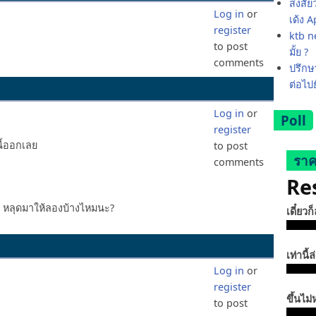
สงสัย
Log in
or
เด้ง 
register
ktb ne
to post
มั้ย ?
comments
ปรึกษา
ต่อไป
Log in
or
Poll
register
นี้ออกเลย
to post
ราค
comments
Re
o หลุดมาให้ลองบ้างไหมนะ?
เดี๋ยวก
เท่านี้ล
Log in
or
register
ขึ้นไม่
to post