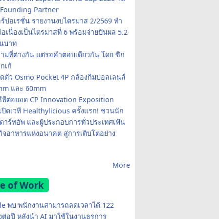
Founding Partner
อร์ปอเรชั่น รายงานงบไตรมาส 2/2569 ทำ
อเนื่องเป็นไตรมาสที่ 6 พร้อมจ่ายปันผล 5.2
านบาท
ามที่ต่างกัน แต่รอคำตอบเดียวกัน โดย ซิก
รกเก้
ปิดตัว Osmo Pocket 4P กล้องกิมบอลเลนส์
20mm และ 60mm
ซีพีต่อยอด CP Innovation Exposition
เปิดเวที Healthylicious ครั้งแรก! ชวนนัก
 สตาร์ทอัพ และผู้ประกอบการทั่วประเทศเฟ้น
กิจอาหารแห่งอนาคต สู่การเติบโตอย่าง
More
e of Work
e พบ พนักงานสามารถลดเวลาได้ 122
มงต่อปี หลังนำ AI มาใช้ในงานธุรการ