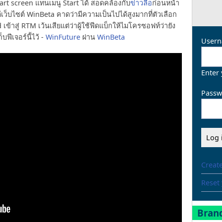
 Start screen แทนเมนู Start ได้ สอดคล้องกับ
ข่าวลือ
ก่อนหน้า
็ดีเว็บไซต์ WinBeta คาดว่ามีความเป็นไปได้สูงมากที่ตัวเลือก
ข้าสู่ RTM เว้นเสียแต่ว่าผู้ใช้ฟีดแบ็กให้ไมโครซอฟท์ว่ายัง
บฟีเจอร์นี้ไว้ -
WinFuture
ผ่าน
WinBeta
Usern
Enter
Passw
Creat
Reset
Brand