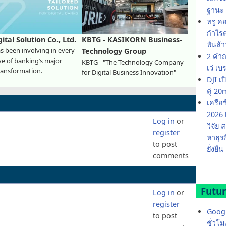
ฐานะ 
ทรู ค
กำไรต่
gital Solution Co., Ltd.
KBTG - KASIKORN Business-
พันล้
 been involving in every
Technology Group
2 คำถ
ve of banking’s major
KBTG - "The Technology Company
เว่ เบ
transformation.
for Digital Business Innovation"
DJI เ
คู่ 
เครือ
2026 
Log in
or
วิจัย
register
หาธุร
to post
ยั่งยืน
comments
Futur
Log in
or
register
Googl
to post
ชั่วโ