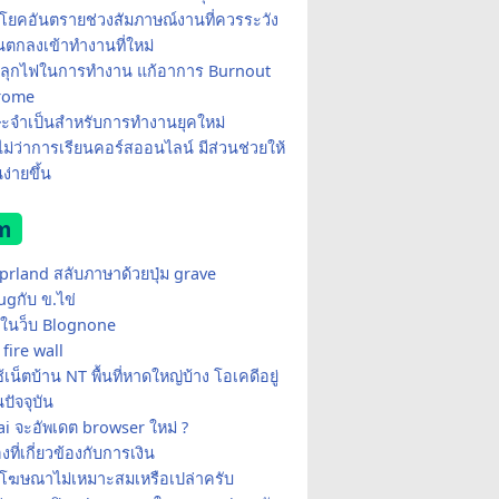
โยคอันตรายช่วงสัมภาษณ์งานที่ควรระวัง
อนตกลงเข้าทำงานที่ใหม่
ีปลุกไฟในการทำงาน แก้อาการ Burnout
rome
ษะจำเป็นสำหรับการทำงานยุคใหม่
อไม่ว่าการเรียนคอร์สออนไลน์ มีส่วนช่วยให้
ง่ายขึ้น
m
yprland สลับภาษาด้วยปุ่ม grave
ugกับ ข.ไข่
ในว็บ Blognone
fire wall
เน็ตบ้าน NT พื้นที่หาดใหญ่บ้าง โอเคดีอยู่
ปัจจุบัน
i จะอัพเดต browser ใหม่ ?
่องที่เกี่ยวข้องกับการเงิน
้โฆษณาไม่เหมาะสมเหรือเปล่าครับ