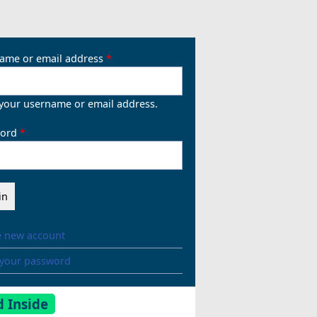
ame or email address
 your username or email address.
ord
e new account
 your password
 Inside