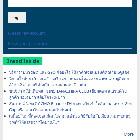
Create new account
Reset your password
Brand Inside
บริการรับทำ SEO และ GEO คืออะไร ให้ลูกค้าเจอแบรนด์คุณก่อนคู่แข่ง
นิยามใหม่ของ ‘ทาเลนท์’ บทเรียนจากคนรุ่นใหม่และอนาคตเศรษฐกิจยุค
AI กับ 2 คำถามที่ต่างกัน แต่รอคำตอบเดียวกัน
‘ธนจิรา กรุ๊ป’ เดินหน้าขยาย TANACHIRA CLUB เชื่อมต่อทุกแบรนด์กับ
ลูกค้า รองรับการเติบโตระยะยาว
สัมภาษณ์ ‘แทนรัก’ CMO Binance TH คนต่างวัยเข้าใจกันยาก เพราะ Gen
Gap หรือโตมาในโลกคนละใบกันแน่
เหนื่อยไหม ที่ต้องเจอแต่คนโง่? ชวนอ่าน 5 วิธีรับมือกับเพื่อนร่วมงานสุดว้า
ว ที่ทำให้สงสัยว่า “โตมายังไง”
More