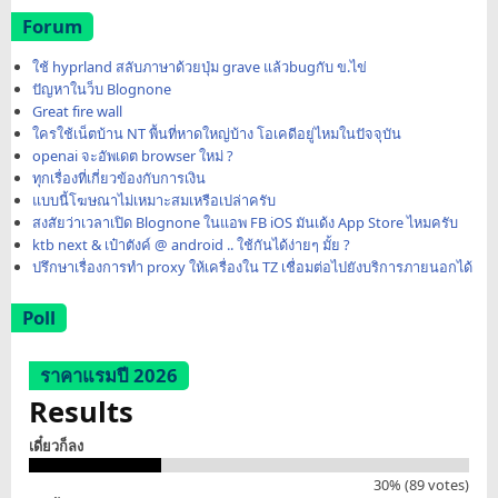
Forum
ใช้ hyprland สลับภาษาด้วยปุ่ม grave แล้วbugกับ ข.ไข่
ปัญหาในว็บ Blognone
Great fire wall
ใครใช้เน็ตบ้าน NT พื้นที่หาดใหญ่บ้าง โอเคดีอยู่ไหมในปัจจุบัน
openai จะอัพเดต browser ใหม่ ?
ทุกเรื่องที่เกี่ยวข้องกับการเงิน
แบบนี้โฆษณาไม่เหมาะสมเหรือเปล่าครับ
สงสัยว่าเวลาเปิด Blognone ในแอพ FB iOS มันเด้ง App Store ไหมครับ
ktb next & เป๋าตังค์ @ android .. ใช้กันได้ง่ายๆ มั้ย ?
ปรึกษาเรื่องการทำ proxy ให้เครื่องใน TZ เชื่อมต่อไปยังบริการภายนอกได้
Poll
ราคาแรมปี 2026
Results
เดี๋ยวก็ลง
30% (89 votes)