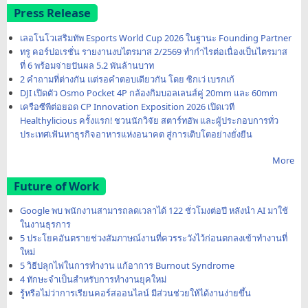
Press Release
เลอโนโวเสริมทัพ Esports World Cup 2026 ในฐานะ Founding Partner
ทรู คอร์ปอเรชั่น รายงานงบไตรมาส 2/2569 ทำกำไรต่อเนื่องเป็นไตรมาส
ที่ 6 พร้อมจ่ายปันผล 5.2 พันล้านบาท
2 คำถามที่ต่างกัน แต่รอคำตอบเดียวกัน โดย ซิกเว่ เบรกเก้
DJI เปิดตัว Osmo Pocket 4P กล้องกิมบอลเลนส์คู่ 20mm และ 60mm
เครือซีพีต่อยอด CP Innovation Exposition 2026 เปิดเวที
Healthylicious ครั้งแรก! ชวนนักวิจัย สตาร์ทอัพ และผู้ประกอบการทั่ว
ประเทศเฟ้นหาธุรกิจอาหารแห่งอนาคต สู่การเติบโตอย่างยั่งยืน
More
Future of Work
Google พบ พนักงานสามารถลดเวลาได้ 122 ชั่วโมงต่อปี หลังนำ AI มาใช้
ในงานธุรการ
5 ประโยคอันตรายช่วงสัมภาษณ์งานที่ควรระวังไว้ก่อนตกลงเข้าทำงานที่
ใหม่
5 วิธีปลุกไฟในการทำงาน แก้อาการ Burnout Syndrome
4 ทักษะจำเป็นสำหรับการทำงานยุคใหม่
รู้หรือไม่ว่าการเรียนคอร์สออนไลน์ มีส่วนช่วยให้ได้งานง่ายขึ้น