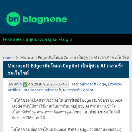
Skip
to
main
content
Main
Feature
Forum
Jobs
Workplace
Login
navigation
Microsoft Edge เพิ่มโหมด Copilot เป็นผู้ช่วย AI เวลาเข้าชมเว็บไซต์
Home
Microsoft Edge เพิ่มโหมด Copilot เป็นผู้ช่วย AI เวลาเข้า
ชมเว็บไซต์
By
arjin
on
29 July 2025 - 05:45
Tag:
Microsoft Edge
,
Browser
,
Artificial Intelligence
,
Microsoft
,
Microsoft Copilot
ไมโครซอฟท์เปิดตัวฟีเจอร์ AI ในเบราว์เซอร์ Edge เรียกชื่อว่า Copilot
Mode ที่ทำให้การใช้งานเว็บมาพร้อมกับผู้ช่วย AI ที่ทำความเข้าใจ
เนื้อหาที่กำลังดู คาดเดาว่าต้องการดูอะไรต่อ และช่วย action ในสิ่งที่
ต้องการให้ทำแทนได้
ไมโครซอฟท์บอกว่าโหมด Copilot สำหรับ Edge ยังมีสถานะทดลอง ผู้