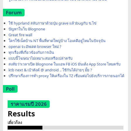
Forum
ใช้ hyprland สลับภาษาด้วยปุ่ม grave แล้วbugกับ ข.ไข่
ปัญหาในว็บ Blognone
Great fire wall
ใครใช้เน็ตบ้าน NT พื้นที่หาดใหญ่บ้าง โอเคดีอยู่ไหมในปัจจุบัน
openai จะอัพเดต browser ใหม่ ?
ทุกเรื่องที่เกี่ยวข้องกับการเงิน
แบบนี้โฆษณาไม่เหมาะสมเหรือเปล่าครับ
สงสัยว่าเวลาเปิด Blognone ในแอพ FB iOS มันเด้ง App Store ไหมครับ
ktb next & เป๋าตังค์ @ android .. ใช้กันได้ง่ายๆ มั้ย ?
ปรึกษาเรื่องการทำ proxy ให้เครื่องใน TZ เชื่อมต่อไปยังบริการภายนอกได้
Poll
ราคาแรมปี 2026
Results
เดี๋ยวก็ลง