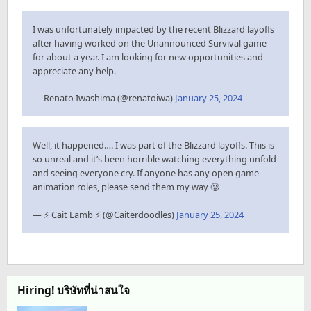
I was unfortunately impacted by the recent Blizzard layoffs
after having worked on the Unannounced Survival game
for about a year. I am looking for new opportunities and
appreciate any help.
— Renato Iwashima (@renatoiwa)
January 25, 2024
Well, it happened…. I was part of the Blizzard layoffs. This is
so unreal and it’s been horrible watching everything unfold
and seeing everyone cry. If anyone has any open game
animation roles, please send them my way 🥲
— ⚡️ Cait Lamb ⚡️ (@Caiterdoodles)
January 25, 2024
Hiring! บริษัทที่น่าสนใจ