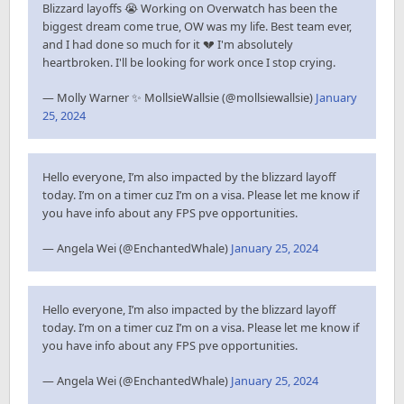
Blizzard layoffs 😭 Working on Overwatch has been the
biggest dream come true, OW was my life. Best team ever,
and I had done so much for it 💔 I'm absolutely
heartbroken. I'll be looking for work once I stop crying.
— Molly Warner ✨ MollsieWallsie (@mollsiewallsie)
January
25, 2024
Hello everyone, I’m also impacted by the blizzard layoff
today. I’m on a timer cuz I’m on a visa. Please let me know if
you have info about any FPS pve opportunities.
— Angela Wei (@EnchantedWhale)
January 25, 2024
Hello everyone, I’m also impacted by the blizzard layoff
today. I’m on a timer cuz I’m on a visa. Please let me know if
you have info about any FPS pve opportunities.
— Angela Wei (@EnchantedWhale)
January 25, 2024