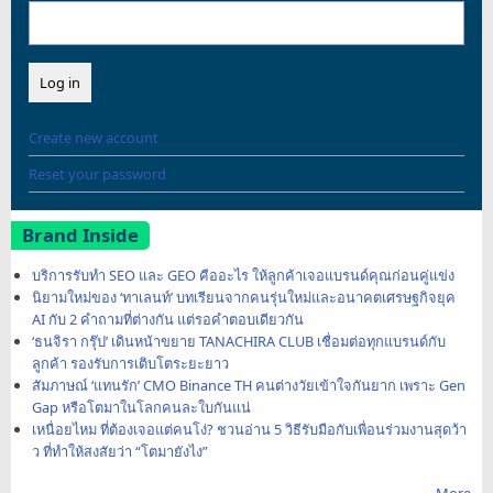
Create new account
Reset your password
Brand Inside
บริการรับทำ SEO และ GEO คืออะไร ให้ลูกค้าเจอแบรนด์คุณก่อนคู่แข่ง
นิยามใหม่ของ ‘ทาเลนท์’ บทเรียนจากคนรุ่นใหม่และอนาคตเศรษฐกิจยุค
AI กับ 2 คำถามที่ต่างกัน แต่รอคำตอบเดียวกัน
‘ธนจิรา กรุ๊ป’ เดินหน้าขยาย TANACHIRA CLUB เชื่อมต่อทุกแบรนด์กับ
ลูกค้า รองรับการเติบโตระยะยาว
สัมภาษณ์ ‘แทนรัก’ CMO Binance TH คนต่างวัยเข้าใจกันยาก เพราะ Gen
Gap หรือโตมาในโลกคนละใบกันแน่
เหนื่อยไหม ที่ต้องเจอแต่คนโง่? ชวนอ่าน 5 วิธีรับมือกับเพื่อนร่วมงานสุดว้า
ว ที่ทำให้สงสัยว่า “โตมายังไง”
More