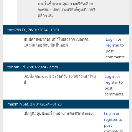
ภายในซื้อ/ขายหุ้น) บางบริษัทเลือก
ได้
จะค่อยๆ ปลด บางบริษัทก็ตูมเดียวกรี
ว่า
ดลึกๆ เลย
ผู้
ถือ
หุ้น
tom789
Fri, 26/01/2024 - 13:01
มี
มันมีคำสั่งมาก่อนหน้าไหมเวลาจะปลดคน
Log in
or
ควา
แล้วมันก็พอดีกับ หุ้นขึ้นพอดี
register
to
by
post
obnetarena
comments
tontan
Fri, 26/01/2024 - 22:29
เกมมิ่ง Microsoft จะรอดถึง 10 ปีข้างหน้าไหม
Log in
or
นี่
register
to
post
comments
maxmin
Sat, 27/01/2024 - 01:23
เพื่อผู้ถือหุ้นพึงพอใจ พนักงานพันชีวิตช่างแม่ง
Log in
or
register
to
post
comments