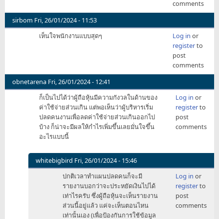
comments
sirbom
Fri, 26/01/2024 - 11:53
เห็นใจพนักงานแบบสุดๆ
Log in
or
register
to
post
comments
obnetarena
Fri, 26/01/2024 - 12:41
ก็เป็นไปได้ว่าผู้ถือหุ้นมีความกังวลในด้านของ
Log in
or
ค่าใช้จ่ายส่วนเกิน แต่พอเห็นว่าผู้บริหารเริ่ม
register
to
ปลดคนงานเพื่อลดค่าใช้จ่ายส่วนเกินออกไป
post
บ้าง ก็น่าจะมีผลให้กำไรเพิ่มขึ้นเลยมั่นใจขึ้น
comments
อะไรแบบนี้
whitebigbird
Fri, 26/01/2024 - 15:46
In
ปกติเวลาทำแผนปลดคนก็จะมี
Log in
or
reply
รายงานบอกว่าจะประหยัดเงินไปได้
register
to
to
เท่าไรครับ ซึ่งผู้ถือหุ้นจะเห็นรายงาน
post
ก็
ส่วนนี้อยู่แล้ว แค่จะเห็นตอนไหน
comments
เป็น
เท่านั้นเอง (เพื่อป้องกันการใช้ข้อมูล
ไป