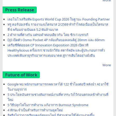
Press Release
เลอโนโวเสริมทัพ Esports World Cup 2026 ในฐานะ Founding Partner
ทรู คอร์ปอเรชั่น รายงานงบไตรมาส 2/2569 ทำกำไรต่อเนื่องเป็นไตรมาส
ที่ 6 พร้อมจ่ายปันผล 5.2 พันล้านบาท
2 คำถามที่ต่างกัน แต่รอคำตอบเดียวกัน โดย ซิกเว่ เบรกเก้
DJI เปิดตัว Osmo Pocket 4P กล้องกิมบอลเลนส์คู่ 20mm และ 60mm
เครือซีพีต่อยอด CP Innovation Exposition 2026 เปิดเวที
Healthylicious ครั้งแรก! ชวนนักวิจัย สตาร์ทอัพ และผู้ประกอบการทั่ว
ประเทศเฟ้นหาธุรกิจอาหารแห่งอนาคต สู่การเติบโตอย่างยั่งยืน
More
Future of Work
Google พบ พนักงานสามารถลดเวลาได้ 122 ชั่วโมงต่อปี หลังนำ AI มาใช้
ในงานธุรการ
5 ประโยคอันตรายช่วงสัมภาษณ์งานที่ควรระวังไว้ก่อนตกลงเข้าทำงานที่
ใหม่
5 วิธีปลุกไฟในการทำงาน แก้อาการ Burnout Syndrome
4 ทักษะจำเป็นสำหรับการทำงานยุคใหม่
รู้หรือไม่ว่าการเรียนคอร์สออนไลน์ มีส่วนช่วยให้ได้งานง่ายขึ้น