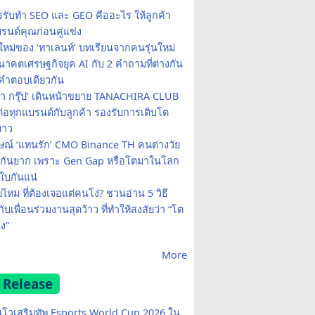
รรับทำ SEO และ GEO คืออะไร ให้ลูกค้า
รนด์คุณก่อนคู่แข่ง
ใหม่ของ ‘ทาเลนท์’ บทเรียนจากคนรุ่นใหม่
าคตเศรษฐกิจยุค AI กับ 2 คำถามที่ต่างกัน
คำตอบเดียวกัน
รา กรุ๊ป’ เดินหน้าขยาย TANACHIRA CLUB
มต่อทุกแบรนด์กับลูกค้า รองรับการเติบโต
ยาว
ษณ์ ‘แทนรัก’ CMO Binance TH คนต่างวัย
จกันยาก เพราะ Gen Gap หรือโตมาในโลก
บกันแน่
ยไหม ที่ต้องเจอแต่คนโง่? ชวนอ่าน 5 วิธี
กับเพื่อนร่วมงานสุดว้าว ที่ทำให้สงสัยว่า “โต
ง”
More
 Release
โวเสริมทัพ Esports World Cup 2026 ใน