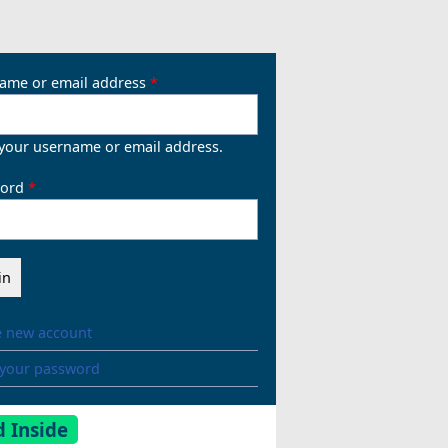
ame or email address
 your username or email address.
ord
e new account
 your password
 Inside