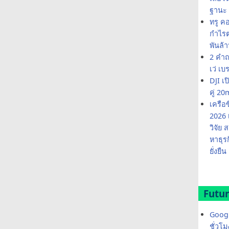
ฐานะ 
ทรู ค
กำไรต่
พันล้
2 คำถ
เว่ เบ
DJI เ
คู่ 
เครือ
2026 
วิจัย
หาธุร
ยั่งยืน
Futur
Googl
ชั่วโ