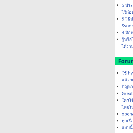
5 ประ
ไว้ก่
5 วิธ
Synd
4 ทัก
รู้หรื
ได้งาน
Foru
ใช้ h
แล้วb
ปัญหา
Great 
ใครใช้
ไหมใน
opena
ทุกเรื
แบบนี