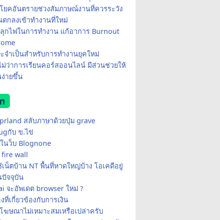
โยคอันตรายช่วงสัมภาษณ์งานที่ควรระวัง
อนตกลงเข้าทำงานที่ใหม่
ีปลุกไฟในการทำงาน แก้อาการ Burnout
rome
ษะจำเป็นสำหรับการทำงานยุคใหม่
อไม่ว่าการเรียนคอร์สออนไลน์ มีส่วนช่วยให้
ง่ายขึ้น
m
yprland สลับภาษาด้วยปุ่ม grave
ugกับ ข.ไข่
ในว็บ Blognone
fire wall
เน็ตบ้าน NT พื้นที่หาดใหญ่บ้าง โอเคดีอยู่
ปัจจุบัน
i จะอัพเดต browser ใหม่ ?
่องที่เกี่ยวข้องกับการเงิน
้โฆษณาไม่เหมาะสมเหรือเปล่าครับ