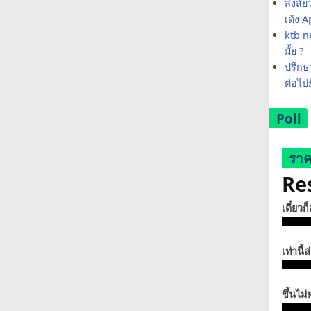
สงสัย
เด้ง 
ktb ne
มั้ย ?
ปรึกษา
ต่อไป
Poll
ราค
Re
เดี๋ยวก
เท่านี้ล
ขึ้นไม่