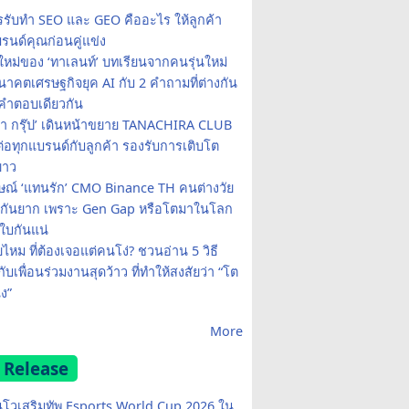
รรับทำ SEO และ GEO คืออะไร ให้ลูกค้า
รนด์คุณก่อนคู่แข่ง
ใหม่ของ ‘ทาเลนท์’ บทเรียนจากคนรุ่นใหม่
าคตเศรษฐกิจยุค AI กับ 2 คำถามที่ต่างกัน
คำตอบเดียวกัน
รา กรุ๊ป’ เดินหน้าขยาย TANACHIRA CLUB
มต่อทุกแบรนด์กับลูกค้า รองรับการเติบโต
ยาว
ษณ์ ‘แทนรัก’ CMO Binance TH คนต่างวัย
จกันยาก เพราะ Gen Gap หรือโตมาในโลก
บกันแน่
ยไหม ที่ต้องเจอแต่คนโง่? ชวนอ่าน 5 วิธี
กับเพื่อนร่วมงานสุดว้าว ที่ทำให้สงสัยว่า “โต
ง”
More
 Release
โวเสริมทัพ Esports World Cup 2026 ใน