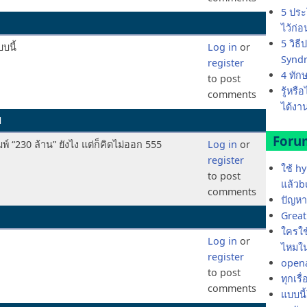
5 ประ
ไว้ก่
5 วิธ
บนี้
Log in
or
Synd
register
4 ทัก
to post
รู้หรื
comments
ได้งาน
1
Foru
พ์ “230 ล้าน” ยังไง แต่ก็คิดไม่ออก 555
Log in
or
register
ใช้ h
to post
แล้วb
comments
ปัญหา
Great 
ใครใช้
Log in
or
ไหมใน
register
opena
to post
ทุกเรื
comments
แบบนี