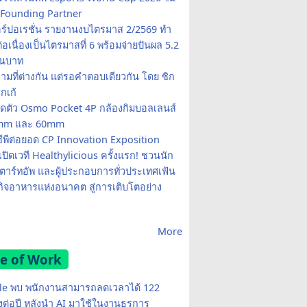
Founding Partner
อร์ปอเรชั่น รายงานงบไตรมาส 2/2569 ทำ
อเนื่องเป็นไตรมาสที่ 6 พร้อมจ่ายปันผล 5.2
านบาท
ามที่ต่างกัน แต่รอคำตอบเดียวกัน โดย ซิก
รกเก้
ปิดตัว Osmo Pocket 4P กล้องกิมบอลเลนส์
20mm และ 60mm
ซีพีต่อยอด CP Innovation Exposition
เปิดเวที Healthylicious ครั้งแรก! ชวนนัก
 สตาร์ทอัพ และผู้ประกอบการทั่วประเทศเฟ้น
กิจอาหารแห่งอนาคต สู่การเติบโตอย่าง
More
e of Work
e พบ พนักงานสามารถลดเวลาได้ 122
มงต่อปี หลังนำ AI มาใช้ในงานธุรการ