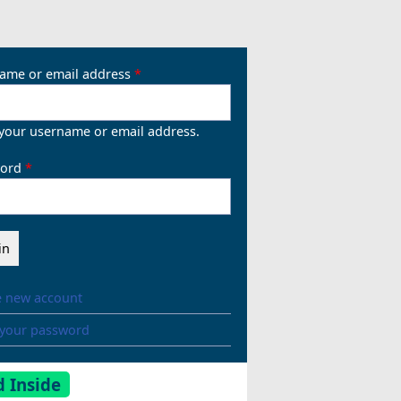
ame or email address
 your username or email address.
ord
e new account
 your password
 Inside