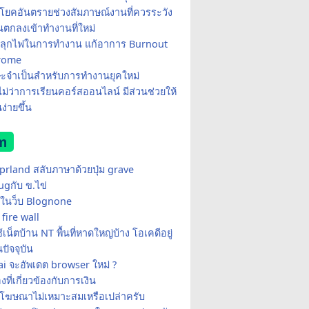
โยคอันตรายช่วงสัมภาษณ์งานที่ควรระวัง
อนตกลงเข้าทำงานที่ใหม่
ีปลุกไฟในการทำงาน แก้อาการ Burnout
rome
ษะจำเป็นสำหรับการทำงานยุคใหม่
อไม่ว่าการเรียนคอร์สออนไลน์ มีส่วนช่วยให้
ง่ายขึ้น
m
yprland สลับภาษาด้วยปุ่ม grave
ugกับ ข.ไข่
ในว็บ Blognone
fire wall
เน็ตบ้าน NT พื้นที่หาดใหญ่บ้าง โอเคดีอยู่
ปัจจุบัน
i จะอัพเดต browser ใหม่ ?
่องที่เกี่ยวข้องกับการเงิน
้โฆษณาไม่เหมาะสมเหรือเปล่าครับ