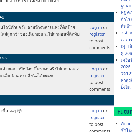
 น่าจะเก็บค่าปรับได้เยอะะะะะเลย
ฐานะ 
ทรู ค
:48
กำไรต่
พันล้
ไลน์ด้วยครับ ตามห้างหลายแห่งที่ติดป้าย
Log in
or
2 คำถ
ใหม่ถูกกว่าของเดิม พอแกะไปสามอันที่ติดทับ
register
เว่ เบ
to post
DJI เ
comments
คู่ 
2:59
เครือ
2026 
ทำ แต่โหดกว่าปีหลังๆ ขึ้นราคาจริงไปเลย พอลด
Log in
or
วิจัย
ายเมื่อก่อน สรุปคือไม่ได้ลดเลย
register
หาธุร
to post
ยั่งยืน
comments
ขึ้นแน่ๆ 🤣
Log in
or
Futur
register
Googl
to post
ชั่วโ
comments