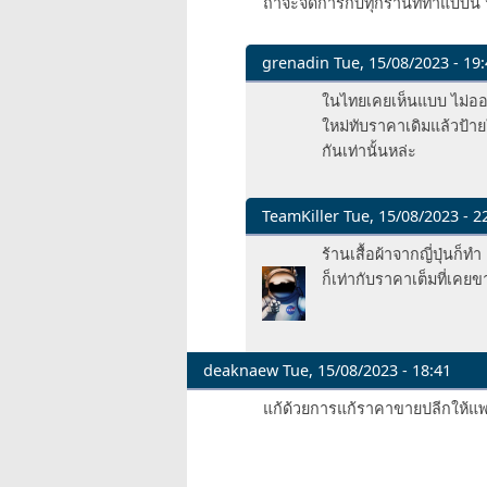
ถ้าจะจัดการกับทุกร้านที่ทำแบบนี้
grenadin
Tue, 15/08/2023 - 19
In
ในไทยเคยเห็นแบบ ไม่ออน
reply
ใหม่ทับราคาเดิมแล้วป้าย
to
กันเท่านั้นหล่ะ
555
by
specimen
TeamKiller
Tue, 15/08/2023 - 2
In
ร้านเสื้อผ้าจากญี่ปุ่นก็
reply
ก็เท่ากับราคาเต็มที่เคยข
to
555
by
specimen
deaknaew
Tue, 15/08/2023 - 18:41
แก้ด้วยการแก้ราคาขายปลีกให้แพง