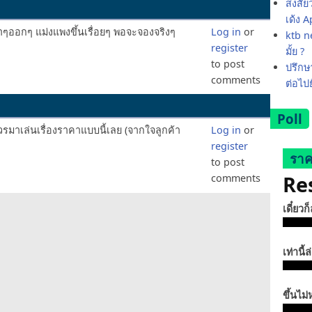
สงสัย
เด้ง 
าๆออกๆ แม่งแพงขึ้นเรื่อยๆ พอจะจองจริงๆ
Log in
or
ktb ne
register
มั้ย ?
to post
ปรึกษา
comments
ต่อไป
Poll
วรมาเล่นเรื่องราคาแบบนี้เลย (จากใจลูกค้า
Log in
or
register
ราค
to post
Re
comments
เดี๋ยวก
เท่านี้ล
ขึ้นไม่