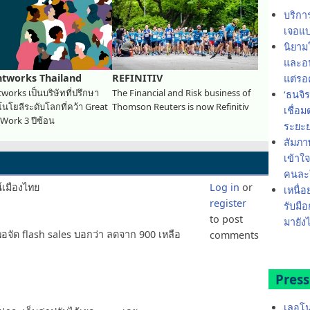
บริกา
เจอแบ
นิยาม
และอน
tworks Thailand
REFINITIV
แต่รอ
orks เป็นบริษัทที่ปรึกษา
The Financial and Risk business of
‘ธนจิ
นโยลีระดับโลกที่คว้า Great
Thomson Reuters is now Refinitiv
เชื่อ
 Work 3 ปีซ้อน
ระยะ
สัมภา
เข้าใ
คนละใ
เมืองไทย
Log in
or
เหนื่อ
register
รับมือ
to post
มายังไ
 พอจัด flash sales บอกว่า ลดจาก 900 เหลือ
comments
Press
เลอโน