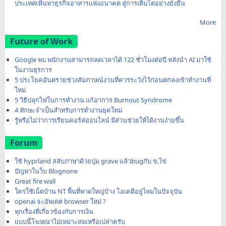
ประเทศเฟ้นหาธุรกิจอาหารแห่งอนาคต สู่การเติบโตอย่างยั่งยืน
More
Future of Work
Google พบ พนักงานสามารถลดเวลาได้ 122 ชั่วโมงต่อปี หลังนำ AI มาใช้
ในงานธุรการ
5 ประโยคอันตรายช่วงสัมภาษณ์งานที่ควรระวังไว้ก่อนตกลงเข้าทำงานที่
ใหม่
5 วิธีปลุกไฟในการทำงาน แก้อาการ Burnout Syndrome
4 ทักษะจำเป็นสำหรับการทำงานยุคใหม่
รู้หรือไม่ว่าการเรียนคอร์สออนไลน์ มีส่วนช่วยให้ได้งานง่ายขึ้น
Forum
ใช้ hyprland สลับภาษาด้วยปุ่ม grave แล้วbugกับ ข.ไข่
ปัญหาในว็บ Blognone
Great fire wall
ใครใช้เน็ตบ้าน NT พื้นที่หาดใหญ่บ้าง โอเคดีอยู่ไหมในปัจจุบัน
openai จะอัพเดต browser ใหม่ ?
ทุกเรื่องที่เกี่ยวข้องกับการเงิน
แบบนี้โฆษณาไม่เหมาะสมเหรือเปล่าครับ