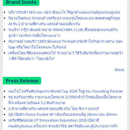
Brand Inside
บริการรับทำ SEO และ GEO คืออะไร ให้ลูกค้าเจอแบรนด์คุณก่อนคู่แข่ง
นิยามใหม่ของ ‘ทาเลนท์’ บทเรียนจากคนรุ่นใหม่และอนาคตเศรษฐกิจยุค
AI กับ 2 คำถามที่ต่างกัน แต่รอคำตอบเดียวกัน
‘ธนจิรา กรุ๊ป’ เดินหน้าขยาย TANACHIRA CLUB เชื่อมต่อทุกแบรนด์กับ
ลูกค้า รองรับการเติบโตระยะยาว
สัมภาษณ์ ‘แทนรัก’ CMO Binance TH คนต่างวัยเข้าใจกันยาก เพราะ Gen
Gap หรือโตมาในโลกคนละใบกันแน่
เหนื่อยไหม ที่ต้องเจอแต่คนโง่? ชวนอ่าน 5 วิธีรับมือกับเพื่อนร่วมงานสุดว้า
ว ที่ทำให้สงสัยว่า “โตมายังไง”
More
Press Release
เลอโนโวเสริมทัพ Esports World Cup 2026 ในฐานะ Founding Partner
ทรู คอร์ปอเรชั่น รายงานงบไตรมาส 2/2569 ทำกำไรต่อเนื่องเป็นไตรมาส
ที่ 6 พร้อมจ่ายปันผล 5.2 พันล้านบาท
2 คำถามที่ต่างกัน แต่รอคำตอบเดียวกัน โดย ซิกเว่ เบรกเก้
DJI เปิดตัว Osmo Pocket 4P กล้องกิมบอลเลนส์คู่ 20mm และ 60mm
เครือซีพีต่อยอด CP Innovation Exposition 2026 เปิดเวที
Healthylicious ครั้งแรก! ชวนนักวิจัย สตาร์ทอัพ และผู้ประกอบการทั่ว