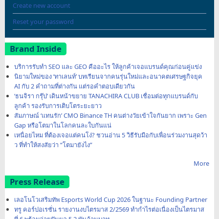
Create new account
Reset your password
Brand Inside
บริการรับทำ SEO และ GEO คืออะไร ให้ลูกค้าเจอแบรนด์คุณก่อนคู่แข่ง
นิยามใหม่ของ ‘ทาเลนท์’ บทเรียนจากคนรุ่นใหม่และอนาคตเศรษฐกิจยุค
AI กับ 2 คำถามที่ต่างกัน แต่รอคำตอบเดียวกัน
‘ธนจิรา กรุ๊ป’ เดินหน้าขยาย TANACHIRA CLUB เชื่อมต่อทุกแบรนด์กับ
ลูกค้า รองรับการเติบโตระยะยาว
สัมภาษณ์ ‘แทนรัก’ CMO Binance TH คนต่างวัยเข้าใจกันยาก เพราะ Gen
Gap หรือโตมาในโลกคนละใบกันแน่
เหนื่อยไหม ที่ต้องเจอแต่คนโง่? ชวนอ่าน 5 วิธีรับมือกับเพื่อนร่วมงานสุดว้า
ว ที่ทำให้สงสัยว่า “โตมายังไง”
More
Press Release
เลอโนโวเสริมทัพ Esports World Cup 2026 ในฐานะ Founding Partner
ทรู คอร์ปอเรชั่น รายงานงบไตรมาส 2/2569 ทำกำไรต่อเนื่องเป็นไตรมาส
ที่ 6 พร้อมจ่ายปันผล 5.2 พันล้านบาท