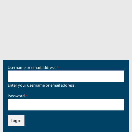
Username or email address
Enter your username or email address.
Password