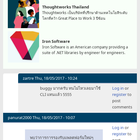
Thoughtworks Thailand
Thoughtworks เป็นบริษัทที่ปรึกษาด้านเทคโนโยลีระดับ
โลกที่คว้า Great Place to Work 3 ปีซ้อน
Iron Software
Iron Software is an American company providing a
suite of .NET libraries by engineer for engineers.
zartre
Thu, 18/05/2017 - 10:24
In
buggy มากครับ ทนไม่ไหวเลยมาใช้
Log in
or
reply
CLI แทนแล้ว 5555
register
to
to
post
Github
comments
ตัว
ที่
panurat2000
Thu, 18/05/2017 - 10:07
เป็น
Log in
or
desktop
register
to
by
พบว่าการการรองรับแพลตฟอร์มใหม่ๆ
post