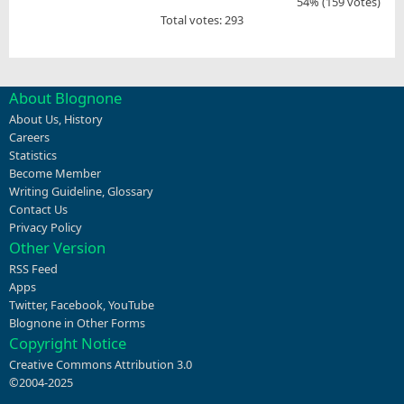
54% (159 votes)
Total votes: 293
About Blognone
About Us
,
History
Careers
Statistics
Become Member
Writing Guideline
,
Glossary
Contact Us
Privacy Policy
Other Version
RSS Feed
Apps
Twitter
,
Facebook
,
YouTube
Blognone in Other Forms
Copyright Notice
Creative Commons Attribution 3.0
©2004-2025