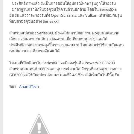
ประสิทธิภาพแล้ว ยังเป็นการขยับให้อุปกรณ์พกพารุ่นถูกให้รองรับ
มาตรฐานกราฟิกในปัจจุบันให้ครบถ้วนอีกด้วย โดยใน Series8XE
ยืนยันแล้วว่าจะรองรับทั้ง OpenGL ES 3.2 และ Vulkan เท่าเทียมกับรุ่น
ท็อปตัวปัจจุบันอย่าง Series7XT
สำหรับสเปคของ Series8XE ยังคงใช้สถาปัตยกรรม Rogue แต่ขนาด
เล็กลง 25% จากรุ่นเดิม (30%-45% เมื่อเทียบกับคู่แข่ง) และได้
ประสิทธิภาพต่อขนาดสูงขึ้นราว 60%-100% โดยเคลมว่าใช้งานกับคอน
เทนต์ความละเอียดระดับ 4K ได้
โมเดลที่เปิดตัวมาใน Series8XE จะมีสองรุ่นคือ PowerVR GE8200
สำหรับคอนเทนต์ 1080p และอุปกรณ์สวมใส่ อีกรุ่นที่สเปคสูงกว่าอย่าง
GE8300 จะใช้กับอุปกรณ์พกพา และทีวี 4K ซึ่งจะได้เห็นกันในปีนี้ครับ
ที่มา -
AnandTech