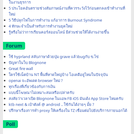
ในงานธุรการ
5 ประโยคอันตรายช่วงสัมภาษณ์งานที่ควรระวังไว้ก่อนตกลงเข้าทำงานที่
ใหม่
5 วิธีปลุกไฟในการทำงาน แก้อาการ Burnout Syndrome
4 ทักษะจำเป็นสำหรับการทำงานยุคใหม่
รู้หรือไม่ว่าการเรียนคอร์สออนไลน์ มีส่วนช่วยให้ได้งานง่ายขึ้น
Forum
ใช้ hyprland สลับภาษาด้วยปุ่ม grave แล้วbugกับ ข.ไข่
ปัญหาในว็บ Blognone
Great fire wall
ใครใช้เน็ตบ้าน NT พื้นที่หาดใหญ่บ้าง โอเคดีอยู่ไหมในปัจจุบัน
openai จะอัพเดต browser ใหม่ ?
ทุกเรื่องที่เกี่ยวข้องกับการเงิน
แบบนี้โฆษณาไม่เหมาะสมเหรือเปล่าครับ
สงสัยว่าเวลาเปิด Blognone ในแอพ FB iOS มันเด้ง App Store ไหมครับ
ktb next & เป๋าตังค์ @ android .. ใช้กันได้ง่ายๆ มั้ย ?
ปรึกษาเรื่องการทำ proxy ให้เครื่องใน TZ เชื่อมต่อไปยังบริการภายนอกได้
Poll