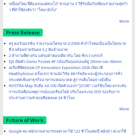
เหนื่อยไหม ที่ต้องเจอแต่คนโง่? ชวนอ่าน 5 วิธีรับมือกับเพื่อนร่วมงานสุดว้า
ว ที่ทำให้สงสัยว่า “โตมายังไง”
More
Press Release
ทรู คอร์ปอเรชั่น รายงานงบไตรมาส 2/2569 ทำกำไรต่อเนื่องเป็นไตรมาส
ที่ 6 พร้อมจ่ายปันผล 5.2 พันล้านบาท
2 คำถามที่ต่างกัน แต่รอคำตอบเดียวกัน โดย ซิกเว่ เบรกเก้
DJI เปิดตัว Osmo Pocket 4P กล้องกิมบอลเลนส์คู่ 20mm และ 60mm
เครือซีพีต่อยอด CP Innovation Exposition 2026 เปิดเวที
Healthylicious ครั้งแรก! ชวนนักวิจัย สตาร์ทอัพ และผู้ประกอบการทั่ว
ประเทศเฟ้นหาธุรกิจอาหารแห่งอนาคต สู่การเติบโตอย่างยั่งยืน
NOSTRA Map จับมือ จส.100 เปิดตัวแอปฯ “JS100” เวอร์ชันใหม่ ยกระดับ
การแจ้งเตือนเหตุการณ์แบบเรียลไทม์ ปรับโฉมระบบ SOS รองรับการ
ประสานความช่วยเหลือตลอด 24 ชั่วโมง
More
Future of Work
Google พบ พนักงานสามารถลดเวลาได้ 122 ชั่วโมงต่อปี หลังนำ AI มาใช้