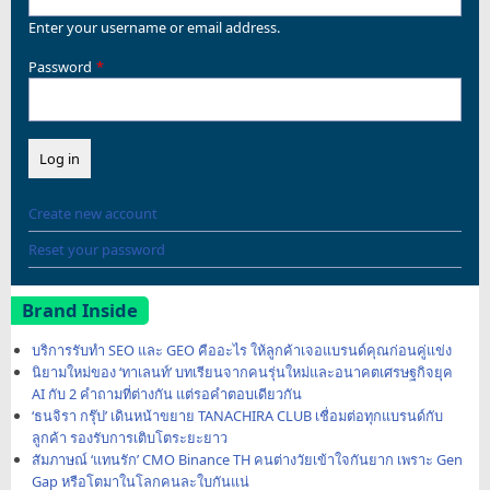
Enter your username or email address.
Password
Create new account
Reset your password
Brand Inside
บริการรับทำ SEO และ GEO คืออะไร ให้ลูกค้าเจอแบรนด์คุณก่อนคู่แข่ง
นิยามใหม่ของ ‘ทาเลนท์’ บทเรียนจากคนรุ่นใหม่และอนาคตเศรษฐกิจยุค
AI กับ 2 คำถามที่ต่างกัน แต่รอคำตอบเดียวกัน
‘ธนจิรา กรุ๊ป’ เดินหน้าขยาย TANACHIRA CLUB เชื่อมต่อทุกแบรนด์กับ
ลูกค้า รองรับการเติบโตระยะยาว
สัมภาษณ์ ‘แทนรัก’ CMO Binance TH คนต่างวัยเข้าใจกันยาก เพราะ Gen
Gap หรือโตมาในโลกคนละใบกันแน่