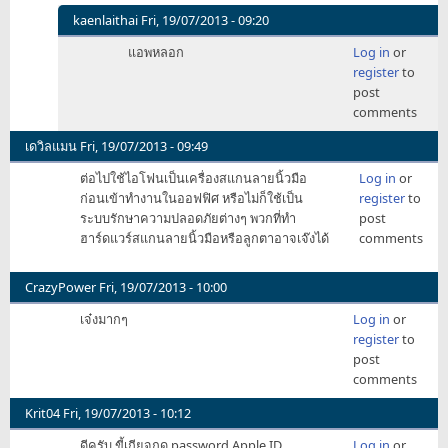
kaenlaithai
Fri, 19/07/2013 - 09:20
In
แอพหลอก
Log in
or
reply
register
to
to
post
มี
comments
แอ
พ
เดวิลแมน
Fri, 19/07/2013 - 09:49
สแกน
ต่อไปใช้ไอโฟนเป็นเครื่องสแกนลายนิ้วมือ
Log in
or
ลาย
ก่อนเข้าทำงานในออฟฟิศ หรือไม่ก็ใช้เป็น
register
to
นิ้ว
ระบบรักษาความปลอดภัยต่างๆ พวกที่ทำ
post
มือ
ฮาร์ดแวร์สแกนลายนิ้วมือหรือลูกตาอาจเจ๊งได้
comments
บนiOS
by
nessuchan
CrazyPower
Fri, 19/07/2013 - 10:00
เจ๋งมากๆ
Log in
or
register
to
post
comments
Krit04
Fri, 19/07/2013 - 10:12
ดีครับ ขี้เกียจกด password Apple ID
Log in
or