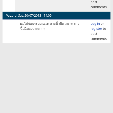
post
อ่าน
comments
ข่าว
นี้
Wizard.
Sat, 20/07/2013 - 14:09
แล้ว
ผมไม่ชอบระบบ scan ลายนิ้วมือ เพราะ ลาย
Log in
or
ผม
นิ้วมือผมบางมากๆ
register
to
ประ
post
หลา
comments
ด
ใจ
เรื
by
Persuader