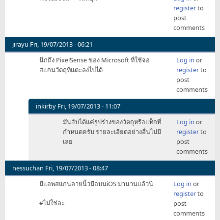
register
to
post
comments
jirayu
Fri, 19/07/2013 - 06:21
นึกถึง PixelSense ของ Microsoft ที่ใช้จอ
Log in
or
สแกนวัตถุที่แตะลงไปได้
register
to
post
comments
inkirby
Fri, 19/07/2013 - 11:07
In
มันจับได้แค่รูปร่างของวัตถุหรือแท็กที่
Log in
or
reply
กำหนดครับ รายละเอียดอย่างอื่นไม่มี
register
to
to
เลย
post
นึกถึง
comments
PixelSense
ของ
nessuchan
Fri, 19/07/2013 - 08:47
by
มีแอพสแกนลายนิ้วมือบนiOS มานานแล้วนิ
Log in
or
jirayu
register
to
#ไม่ใช่ละ
post
comments