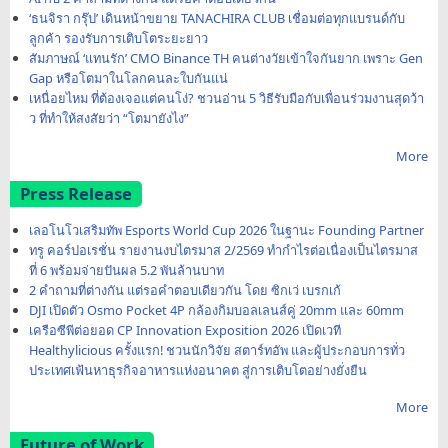
‘ธนจิรา กรุ๊ป’ เดินหน้าขยาย TANACHIRA CLUB เชื่อมต่อทุกแบรนด์กับ
ลูกค้า รองรับการเติบโตระยะยาว
สัมภาษณ์ ‘แทนรัก’ CMO Binance TH คนต่างวัยเข้าใจกันยาก เพราะ Gen
Gap หรือโตมาในโลกคนละใบกันแน่
เหนื่อยไหม ที่ต้องเจอแต่คนโง่? ชวนอ่าน 5 วิธีรับมือกับเพื่อนร่วมงานสุดว้า
ว ที่ทำให้สงสัยว่า “โตมายังไง”
More
Press Release
เลอโนโวเสริมทัพ Esports World Cup 2026 ในฐานะ Founding Partner
ทรู คอร์ปอเรชั่น รายงานงบไตรมาส 2/2569 ทำกำไรต่อเนื่องเป็นไตรมาส
ที่ 6 พร้อมจ่ายปันผล 5.2 พันล้านบาท
2 คำถามที่ต่างกัน แต่รอคำตอบเดียวกัน โดย ซิกเว่ เบรกเก้
DJI เปิดตัว Osmo Pocket 4P กล้องกิมบอลเลนส์คู่ 20mm และ 60mm
เครือซีพีต่อยอด CP Innovation Exposition 2026 เปิดเวที
Healthylicious ครั้งแรก! ชวนนักวิจัย สตาร์ทอัพ และผู้ประกอบการทั่ว
ประเทศเฟ้นหาธุรกิจอาหารแห่งอนาคต สู่การเติบโตอย่างยั่งยืน
More
Future of Work