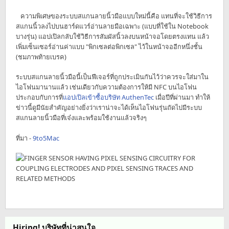
ความพิเศษของระบบสแกนลายนิ้วมือแบบใหม่นี้คือ แทนที่จะใช้วิธีการ
สแกนนิ้วลงไปบนฮาร์ดแวร์อ่านลายมือเฉพาะ (แบบที่ใช้ใน Notebook
บางรุ่น) แอปเปิลกลับใช้วิธีการสัมผัสนิ้วลงบนหน้าจอโดยตรงแทน แล้ว
เพิ่มเซ็นเซอร์อ่านค่าแบบ "พิกเซลต่อพิกเซล" ไว้ในหน้าจออีกหนึ่งชั้น
(ชมภาพท้ายเบรค)
ระบบสแกนลายนิ้วมือนี้เป็นฟีเจอร์ที่ถูกประเมินกันไว้ว่าควรจะใส่มาใน
ไอโฟนมานานแล้ว เช่นเดียวกับความต้องการให้มี NFC บนไอโฟน
ประกอบกับการที่
แอปเปิลเข้าซื้อบริษัท AuthenTec
เมื่อปีที่ผ่านมา ทำให้
ข่าวนี้ดูมีนัยสำคัญอย่างยิ่งว่าเราน่าจะได้เห็นไอโฟนรุ่นถัดไปมีระบบ
สแกนลายนิ้วมือที่เจ๋งและพร้อมใช้งานแล้วจริงๆ
ที่มา -
9to5Mac
Hiring! บริษัทที่น่าสนใจ