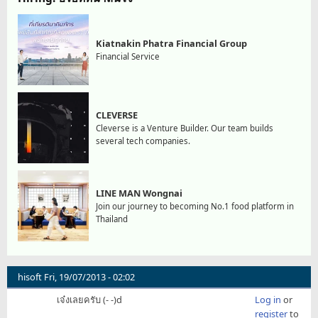
Kiatnakin Phatra Financial Group
Financial Service
CLEVERSE
Cleverse is a Venture Builder. Our team builds
several tech companies.
LINE MAN Wongnai
Join our journey to becoming No.1 food platform in
Thailand
hisoft
Fri, 19/07/2013 - 02:02
เจ๋งเลยครับ (- -)d
Log in
or
register
to