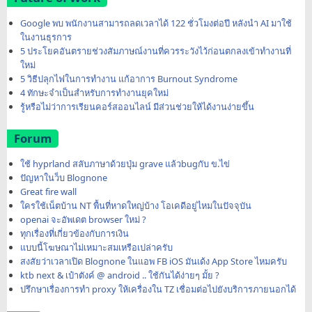
Google พบ พนักงานสามารถลดเวลาได้ 122 ชั่วโมงต่อปี หลังนำ AI มาใช้
ในงานธุรการ
5 ประโยคอันตรายช่วงสัมภาษณ์งานที่ควรระวังไว้ก่อนตกลงเข้าทำงานที่
ใหม่
5 วิธีปลุกไฟในการทำงาน แก้อาการ Burnout Syndrome
4 ทักษะจำเป็นสำหรับการทำงานยุคใหม่
รู้หรือไม่ว่าการเรียนคอร์สออนไลน์ มีส่วนช่วยให้ได้งานง่ายขึ้น
Forum
ใช้ hyprland สลับภาษาด้วยปุ่ม grave แล้วbugกับ ข.ไข่
ปัญหาในว็บ Blognone
Great fire wall
ใครใช้เน็ตบ้าน NT พื้นที่หาดใหญ่บ้าง โอเคดีอยู่ไหมในปัจจุบัน
openai จะอัพเดต browser ใหม่ ?
ทุกเรื่องที่เกี่ยวข้องกับการเงิน
แบบนี้โฆษณาไม่เหมาะสมเหรือเปล่าครับ
สงสัยว่าเวลาเปิด Blognone ในแอพ FB iOS มันเด้ง App Store ไหมครับ
ktb next & เป๋าตังค์ @ android .. ใช้กันได้ง่ายๆ มั้ย ?
ปรึกษาเรื่องการทำ proxy ให้เครื่องใน TZ เชื่อมต่อไปยังบริการภายนอกได้