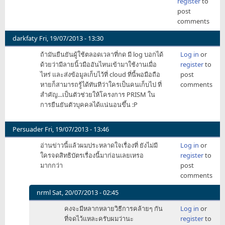
register
to
by
post
errin
comments
darkfaty
Fri, 19/07/2013 - 13:30
ถ้ามันยืนยันผู้ใช้ตลอดเวลาที่กด มี log บอกได้
Log in
or
ด้วยว่ามีลายนิ้วมืออันไหนเข้ามาใช้งานเมื่อ
register
to
ไหร่ และส่งข้อมูลเก็บไว้ที่ cloud ที่นี้พอมือถือ
post
หายก็สามารถรู้ได้ทันทีว่าใครเป็นคนเก็บไป ที่
comments
สำคัญ...เป็นตัวช่วยให้โครงการ PRISM ใน
การยืนยันตัวบุคคลได้แน่นอนขึ้น :P
Persuader
Fri, 19/07/2013 - 13:46
อ่านข่าวนี้แล้วผมประหลาดใจเรื่องที่ ยังไม่มี
Log in
or
ใครจดสิทธิบัตรเรื่องนี้มาก่อนเลยเหรอ
register
to
มากกว่า
post
comments
nrml
Sat, 20/07/2013 - 02:45
In
คงจะมีหลากหลายวิธีการคล้ายๆ กัน
Log in
or
reply
ที่จดไว้แหละครับผมว่านะ
register
to
to