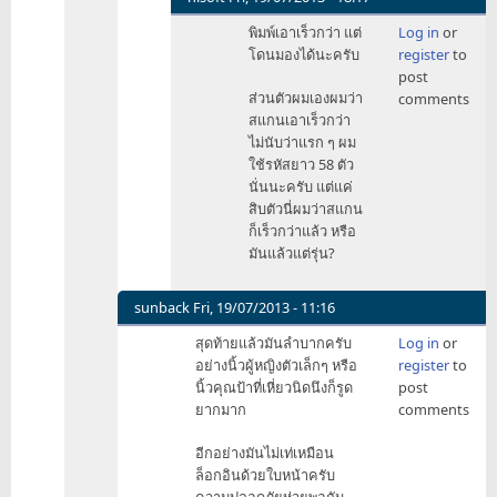
ไม่
In
พิมพ์เอาเร็วกว่า แต่
Log in
or
ใส่
reply
โดนมองได้นะครับ
register
to
by
to
post
Perl
ผม
ส่วนตัวผมเองผมว่า
comments
ว่า
สแกนเอาเร็วกว่า
กระแส
ไม่นับว่าแรก ๆ ผม
ไม่
ใช้รหัสยาว 58 ตัว
ติด
นั่นนะครับ แต่แค่
เพราะ
สิบตัวนี่ผมว่าสแกน
ไม่
ก็เร็วกว่าแล้ว หรือ
สะดวก
มันแล้วแต่รุ่น?
by
Zatang
sunback
Fri, 19/07/2013 - 11:16
In
สุดท้ายแล้วมันลำบากครับ
Log in
or
reply
อย่างนิ้วผู้หญิงตัวเล็กๆ หรือ
register
to
to
นิ้วคุณป้าที่เหี่ยวนิดนึงก็รูด
post
แต่
ยากมาก
comments
โน๊
ทบุ๊
อีกอย่างมันไม่เท่เหมือน
คห
ล็อกอินด้วยใบหน้าครับ
ลาย