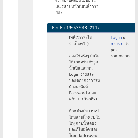
ความปลอดภัยห่วยพอกัน
ยี่ห้อ
และสแกนหน้านี่มันล้ำกว่า
ก็
เยอะ
ไม่
ใส่
by
Perl
Fri, 19/07/2013 - 21:17
Perl
In
เท่ห์ ????? (ไม่
Log in
or
reply
จำเป็นครับ)
register
to
to
post
สุดท้าย
ลองใช้จริงๆ มันไม่
comments
แล้ว
ได้ยากครับ ถ้ารูด
มัน
นิ้วเป็นแล้วมัน
ลำบาก
Login ง่ายและ
ครับ
ปลอดภัยกว่าการที่
by
ต้องมาพิมพ์
sunback
Password เยอะ
ครับ 1-3 วินาทีจบ
อีกอย่างมัน Enroll
ได้หลายนิ้วครับ ไม่
ได้ผูกกับนิ้วเดียว
และก็ไม่มีใครเคย
โดน Hack เพราะ