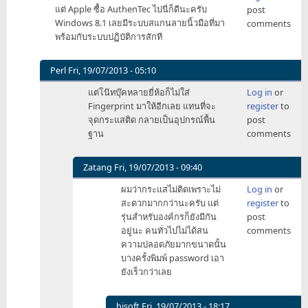
แต่ Apple ซื้อ AuthenTec ไปนี่ก็ดีนะครับ
post
Windows 8.1 เลยมีระบบสแกนลายนิ้วมือที่มา
comments
พร้อมกับระบบปฏิบัติการสักที
Perl
Fri, 19/07/2013 - 05:10
In
แต่โน๊ทบุ๊คหลายยี่ห้อก็ไม่ใส่
Log in
or
reply
Fingerprint มาให้อีกเลย แทนที่จะ
register
to
to
จุดกระแสติด กลายเป็นอุปกรณ์พื้น
post
เจ๋ง
ฐาน
comments
เลย
ครับ
(-
Zatang
Fri, 19/07/2013 - 09:40
-)d
In
ผมว่ากระแสไม่ติดเพราะไม่
Log in
or
แต่
reply
สะดวกมากกว่านะครับ แต่
register
to
Apple
to
รุ่นสำหรับองค์กรก็ยังมีกัน
post
by
แต่
อยู่นะ คนทั่วไปไม่ได้สน
comments
hisoft
โน๊
ความปลอดภัยมากขนาดนั้น
ทบุ๊
บางครั้งพิมพ์ password เอา
คห
ยังเร็วกว่าเลย
ลาย
ยี่ห้อ
ก็
hisoft
Fri, 19/07/2013 - 18:17