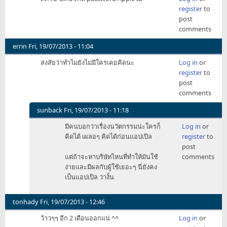
register
to
post
comments
errin
Fri, 19/07/2013 - 11:04
สงสัยว่าทำไมยังไม่มีใครเคยคิดนะ
Log in
or
register
to
post
comments
sunback
Fri, 19/07/2013 - 11:18
In
มีคนบอกว่าเรื่องนวัตกรรมน่ะใครก็
Log in
or
reply
คิดได้ เผลอๆ คิดได้ก่อนแอปเปิล
register
to
to
post
สงสัย
แต่ถ้าจะหาบริษัทไหนที่ทำให้มันใช้
comments
ว่า
ง่ายและมีผลกับผู้ใช้เยอะๆ นี่ยังคง
ทำไม
เป็นแอปเปิล ว่างั้น
ยัง
ไม่มี
ใคร
tonhady
Fri, 19/07/2013 - 12:46
เคย
ว้าวๆๆ อีก 2 เดือนออกแน่ ^^
Log in
or
คิด