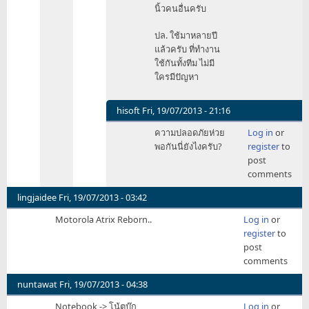
นิ้วคนอื่นครับ
ปล. ใช้มาหลายปี
แล้วครับ ที่ทำงาน
ใช้กันทั้งทีม ไม่มี
ใครมีปัญหา
hisoft
Fri, 19/07/2013 - 21:16
In
ความปลอดภัยห่วย
Log in
or
reply
พอกันนี่ยังไงครับ?
register
to
to
post
สุดท้าย
comments
แล้ว
มัน
lingjaidee
Fri, 19/07/2013 - 03:42
ลำบาก
Motorola Atrix Reborn..
Log in
or
ครับ
register
to
by
post
sunback
comments
nuntawat
Fri, 19/07/2013 - 04:38
Notebook -> โน้ตบุ๊ก
Log in
or