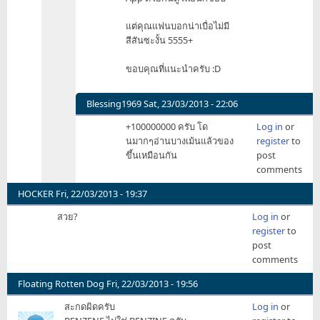
แต่คุณแฟนบอกน่าเบื่อไม่มี
สีสันซะงั้น 5555+
ขอบคุณที่แนะนำครับ :D
Blessing1969
Sat, 23/03/2013 - 22:06
In
+100000000 ครับ โด
Log in
or
reply
นมากๆอ่านบางเม้นแล้วของ
register
to
to
ขึ้นเหมือนกัน
post
สวย
comments
ครับ
by
HOCKER
Fri, 22/03/2013 - 19:37
PaPaSEK
สวย?
Log in
or
register
to
post
comments
Floating Rotten Dog
Fri, 22/03/2013 - 19:56
สะกดผิดครับ
Log in
or