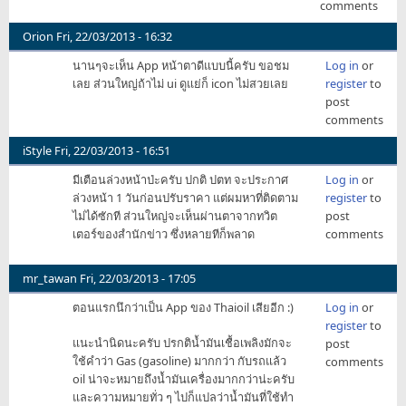
comments
Orion
Fri, 22/03/2013 - 16:32
นานๆจะเห็น App หน้าตาดีแบบนี้ครับ ขอชม
Log in
or
เลย ส่วนใหญ่ถ้าไม่ ui ดูแย่ก็ icon ไม่สวยเลย
register
to
post
comments
iStyle
Fri, 22/03/2013 - 16:51
มีเตือนล่วงหน้าป่ะครับ ปกติ ปตท จะประกาศ
Log in
or
ล่วงหน้า 1 วันก่อนปรับราคา แต่ผมหาที่ติดตาม
register
to
ไม่ได้ซักที ส่วนใหญ่จะเห็นผ่านตาจากทวิต
post
เตอร์ของสำนักข่าว ซึ่งหลายทีก็พลาด
comments
mr_tawan
Fri, 22/03/2013 - 17:05
ตอนแรกนึกว่าเป็น App ของ Thaioil เสียอีก :)
Log in
or
register
to
แนะนำนิดนะครับ ปรกติน้ำมันเชื้อเพลิงมักจะ
post
ใช้คำว่า Gas (gasoline) มากกว่า กับรถแล้ว
comments
oil น่าจะหมายถึงน้ำมันเครื่องมากกว่าน่ะครับ
และความหมายทั่ว ๆ ไปก็แปลว่าน้ำมันที่ใช้ทำ