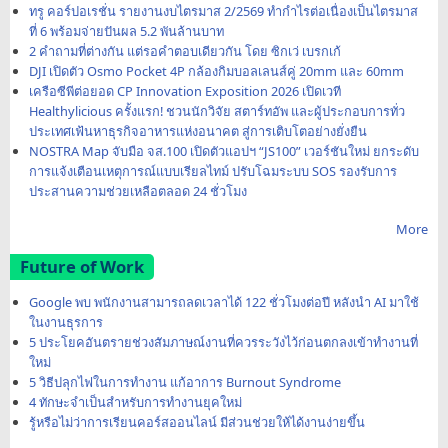
ทรู คอร์ปอเรชั่น รายงานงบไตรมาส 2/2569 ทำกำไรต่อเนื่องเป็นไตรมาส
ที่ 6 พร้อมจ่ายปันผล 5.2 พันล้านบาท
2 คำถามที่ต่างกัน แต่รอคำตอบเดียวกัน โดย ซิกเว่ เบรกเก้
DJI เปิดตัว Osmo Pocket 4P กล้องกิมบอลเลนส์คู่ 20mm และ 60mm
เครือซีพีต่อยอด CP Innovation Exposition 2026 เปิดเวที
Healthylicious ครั้งแรก! ชวนนักวิจัย สตาร์ทอัพ และผู้ประกอบการทั่ว
ประเทศเฟ้นหาธุรกิจอาหารแห่งอนาคต สู่การเติบโตอย่างยั่งยืน
NOSTRA Map จับมือ จส.100 เปิดตัวแอปฯ “JS100” เวอร์ชันใหม่ ยกระดับ
การแจ้งเตือนเหตุการณ์แบบเรียลไทม์ ปรับโฉมระบบ SOS รองรับการ
ประสานความช่วยเหลือตลอด 24 ชั่วโมง
More
Future of Work
Google พบ พนักงานสามารถลดเวลาได้ 122 ชั่วโมงต่อปี หลังนำ AI มาใช้
ในงานธุรการ
5 ประโยคอันตรายช่วงสัมภาษณ์งานที่ควรระวังไว้ก่อนตกลงเข้าทำงานที่
ใหม่
5 วิธีปลุกไฟในการทำงาน แก้อาการ Burnout Syndrome
4 ทักษะจำเป็นสำหรับการทำงานยุคใหม่
รู้หรือไม่ว่าการเรียนคอร์สออนไลน์ มีส่วนช่วยให้ได้งานง่ายขึ้น