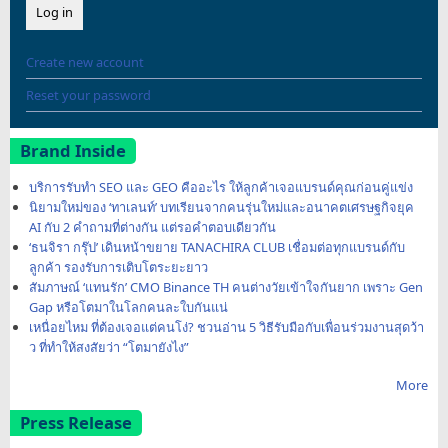
Create new account
Reset your password
Brand Inside
บริการรับทำ SEO และ GEO คืออะไร ให้ลูกค้าเจอแบรนด์คุณก่อนคู่แข่ง
นิยามใหม่ของ ‘ทาเลนท์’ บทเรียนจากคนรุ่นใหม่และอนาคตเศรษฐกิจยุค
AI กับ 2 คำถามที่ต่างกัน แต่รอคำตอบเดียวกัน
‘ธนจิรา กรุ๊ป’ เดินหน้าขยาย TANACHIRA CLUB เชื่อมต่อทุกแบรนด์กับ
ลูกค้า รองรับการเติบโตระยะยาว
สัมภาษณ์ ‘แทนรัก’ CMO Binance TH คนต่างวัยเข้าใจกันยาก เพราะ Gen
Gap หรือโตมาในโลกคนละใบกันแน่
เหนื่อยไหม ที่ต้องเจอแต่คนโง่? ชวนอ่าน 5 วิธีรับมือกับเพื่อนร่วมงานสุดว้า
ว ที่ทำให้สงสัยว่า “โตมายังไง”
More
Press Release