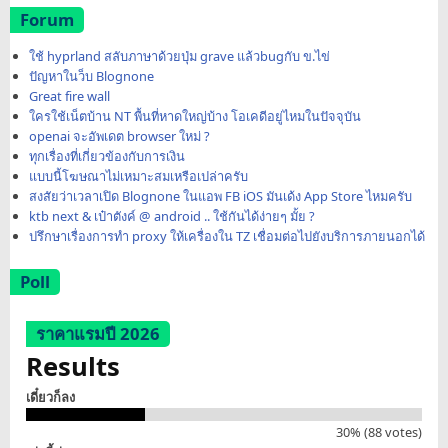
Forum
ใช้ hyprland สลับภาษาด้วยปุ่ม grave แล้วbugกับ ข.ไข่
ปัญหาในว็บ Blognone
Great fire wall
ใครใช้เน็ตบ้าน NT พื้นที่หาดใหญ่บ้าง โอเคดีอยู่ไหมในปัจจุบัน
openai จะอัพเดต browser ใหม่ ?
ทุกเรื่องที่เกี่ยวข้องกับการเงิน
แบบนี้โฆษณาไม่เหมาะสมเหรือเปล่าครับ
สงสัยว่าเวลาเปิด Blognone ในแอพ FB iOS มันเด้ง App Store ไหมครับ
ktb next & เป๋าตังค์ @ android .. ใช้กันได้ง่ายๆ มั้ย ?
ปรึกษาเรื่องการทำ proxy ให้เครื่องใน TZ เชื่อมต่อไปยังบริการภายนอกได้
Poll
ราคาแรมปี 2026
Results
เดี๋ยวก็ลง
30% (88 votes)