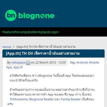
Skip
to
main
content
Main
Feature
Forum
Jobs
Workplace
Login
navigation
[App.th] TH Oil เช็คราคาน้ำมันอย่างสวยงาม
Home
[App.th] TH Oil เช็คราคาน้ำมันอย่างสวยงาม
By
tukzazaza
on
22 March 2013 - 12:50
Tag:
Android
,
Mobile
App
,
App.th
สวัสดีครับเพื่อนๆ ชาว Blognone วันนี้ผมมี App ใหม่ของผมเองมา
แนะนำอีกครั้งนะครับ
สำหรับผลงานเก่าๆ ของผมนั้นน่าจะพอผ่านตากันมาบ้าง ซึ่งก็น่าจะ
ทำให้พอทราบแนวทางการทำ App ของผม ซึ่ง App เก่าๆ นั้นเช่น
THShowtime
,
Blognone Reader
และ
Pantip Reader
เป็นต้นนะ
ครับ