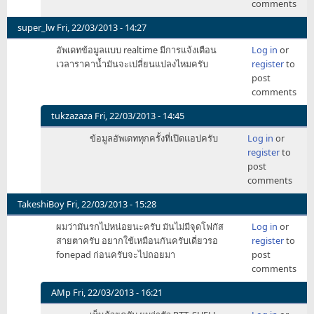
comments
ให้
ทำ
super_lw
Fri, 22/03/2013 - 14:27
ใน
อัพเดทข้อมูลแบบ realtime มีการแจ้งเตือน
Log in
or
รูป
เวลาราคาน้ำมันจะเปลี่ยนแปลงไหมครับ
register
to
แบบ
post
การ์ด
comments
แบ่ง
บร
tukzazaza
Fri, 22/03/2013 - 14:45
by
In
gooGof
ข้อมูลอัพเดททุกครั้งที่เปิดแอปครับ
Log in
or
reply
register
to
to
post
อัพเดท
comments
ข้อมูล
แบบ
TakeshiBoy
Fri, 22/03/2013 - 15:28
realtime
ผมว่ามันรกไปหน่อยนะครับ มันไม่มีจุดโฟกัส
Log in
or
by
สายตาครับ อยากใช้เหมือนกันครับเดี่ยวรอ
register
to
super_lw
fonepad ก่อนครับจะไปถอยมา
post
comments
AMp
Fri, 22/03/2013 - 16:21
In