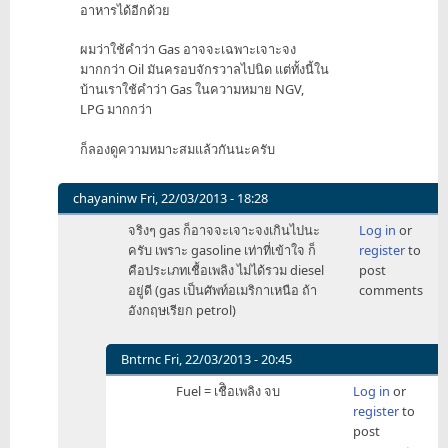
อาหารได้อีกด้วย
ผมว่าใช้คำว่า Gas อาจจะเฉพาะเจาะจง
มากกว่า Oil มันครอบจักรวาลไปนิด แต่ทั้งนี้ใน
บ้านเราใช้คำว่า Gas ในความหมาย NGV,
LPG มากกว่า
ก็ลองดูความหมาะสมแล้วกันนะครับ
chayaninw
Fri, 22/03/2013 - 18:28
In
จริงๆ gas ก็อาจจะเจาะจงเกินไปนะ
Log in
or
reply
ครับ เพราะ gasoline เท่าที่เข้าใจ ก็
register
to
to
คือประเภทเชื้อเพลิง ไม่ได้รวม diesel
post
ตอน
อยู่ดี (gas เป็นศัพท์อเมริกาเหนือ ถ้า
comments
แรก
อังกฤษเรียก petrol)
นึก
ว่า
เป็น
Bntrnc
Fri, 22/03/2013 - 20:45
App
In
Fuel = เชืิอเพลิง จบ
Log in
or
ของ
reply
register
to
by
to
post
mr_tawan
จริงๆ