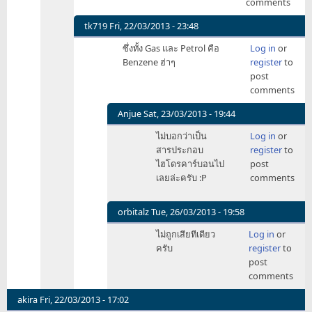
comments
gas
by
tk719
Fri, 22/03/2013 - 23:48
chayaninw
In
ซึ่งทั้ง Gas และ Petrol คือ
Log in
or
reply
Benzene ฮ่าๆ
register
to
to
post
จริงๆ
comments
gas
by
Anjue
Sat, 23/03/2013 - 19:44
chayaninw
In
ไม่บอกว่าเป็น
Log in
or
reply
สารประกอบ
register
to
to
ไฮโดรคาร์บอนไป
post
ซึ่ง
เลยล่ะครับ :P
comments
ทั้ง
Gas
และ
orbitalz
Tue, 26/03/2013 - 19:58
Petrol
In
ไม่ถูกเสียทีเดียว
Log in
or
คือ
reply
ครับ
register
to
by
to
post
tk719
ซึ่ง
comments
ทั้ง
Gas
akira
Fri, 22/03/2013 - 17:02
และ