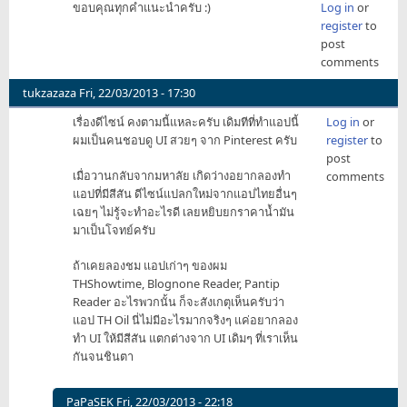
ขอบคุณทุกคำแนะนำครับ :)
Log in
or
register
to
post
comments
tukzazaza
Fri, 22/03/2013 - 17:30
เรื่องดีไซน์ คงตามนี้แหละครับ เดิมทีที่ทำแอปนี้
Log in
or
ผมเป็นคนชอบดู UI สวยๆ จาก Pinterest ครับ
register
to
post
เมื่อวานกลับจากมหาลัย เกิดว่างอยากลองทำ
comments
แอปที่มีสีสัน ดีไซน์แปลกใหม่จากแอปไทยอื่นๆ
เฉยๆ ไม่รู้จะทำอะไรดี เลยหยิบยกราคาน้ำมัน
มาเป็นโจทย์ครับ
ถ้าเคยลองชม แอปเก่าๆ ของผม
THShowtime, Blognone Reader, Pantip
Reader อะไรพวกนั้น ก็จะสังเกตุเห็นครับว่า
แอป TH Oil นี่ไม่มีอะไรมากจริงๆ แค่อยากลอง
ทำ UI ให้มีสีสัน แตกต่างจาก UI เดิมๆ ที่เราเห็น
กันจนชินตา
PaPaSEK
Fri, 22/03/2013 - 22:18