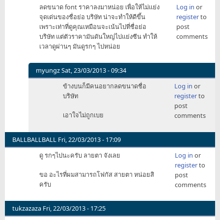
ลดขนาด font ราคาลงมาหน่อย เพื่อให้ไม่แย่ง
Log in
or
Petrol
จุดเด่นของชื่อย่อ บริษัท น่าจะทำให้ดีขึ้น
register
to
คือ
เพราะเท่าที่ดูคุณเหมือนจะเน้นไปที่ชื่อย่อ
post
by
บริษัท แต่ตัวราคามันดันใหญ่ไปแย่งซีน ทำให้
comments
tk719
เวลาดูผ่านๆ มันดูรกๆ ไปหน่อย
myungz
Sat, 23/03/2013 - 09:34
In
ข้างบนก็มีคนอยากลดขนาดชื่อ
Log in
or
reply
บริษัท
register
to
to
post
ลด
เอาใจไม่ถูกเบย
comments
ขนาด
font
ราคา
BALLBALLBALL
Fri, 22/03/2013 - 17:09
ลง
ดู รกๆไปนะครับ ลายตา จังเลย
Log in
or
มา
register
to
หน่อย
ขอ อะไรที่ผมสามารถโฟกัส สายตา หน่อยสิ
post
by
ครับ
comments
akira
tukzazaza
Fri, 22/03/2013 - 17:25