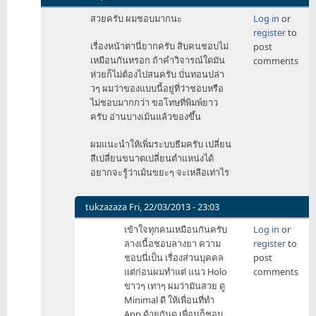
In
สวยครับ ผมชอบมากนะ
Log in
or
reply
register
to
to
เรื่องหน้าตานี่ยากครับ สิบคนชอบไม่
post
เรื่อง
เหมือนกันหรอก ถ้าคำวิจารณ์ใดมัน
comments
ดีไซน์
ห่วยก็ไม่ต้องไปสนครับ บั่นทอนปล่า
คง
วๆ ผมว่าของแบบนี้อยู่ที่ว่าชอบหรือ
ตาม
ไม่ชอบมากกว่า ขอโทษที่พิมพ์ยาว
นี้
ครับ อ่านบางเม้นแล้วของขึ้น
แหละ
ครับ
ผมแนะนำให้เพิ่มระบบธีมครับ เปลี่ยน
by
สีเปลี่ยนขนาดเปลี่ยนตำแหน่งได้
tukzazaza
อยากจะรู้ว่าเม้นขยะๆ จะเหลือเท่าไร
tukzazaza
Fri, 22/03/2013 - 23:03
In
เข้าใจทุกคนเหมือนกันครับ
Log in
or
reply
ลางเนื้อชอบลางยา ความ
register
to
to
ชอบนี่เป็น เรื่องส่วนบุคคล
post
สวย
แต่ก่อนผมทำแต่ แนว Holo
comments
ครับ
ขาวๆ เทาๆ ผมว่ามันสวย ดู
by
Minimal ดี ให้เพื่อนที่ทำ
PaPaSEK
App ด้วยกันดู เพื่อนก็ชอบ