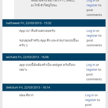
เห็นด้วยครับ ผมว่าตัว PTT, SHELL
Log in
or
reply
อะไรนี่ ตัวใหญ่ไปนะ
register
to
to
post
ผม
comments
ว่า
มัน
nathawat
Fri, 22/03/2013 - 15:32
รก
App เบา ลื่นหัวแตกเลยครับ
Log in
or
ไป
register
to
หน่อย
ขอบคุณสำหรับ App ดีๆ และสวยงามแบบนี้นะ
post
นะ
ครับ :)
comments
ครับ
by
TakeshiBoy
wichate
Fri, 22/03/2013 - 16:06
app แบบนี้มันต้องทำเป็น widget ครับถึงจะ
Log in
or
เหมาะ
register
to
post
comments
dekslum
Fri, 22/03/2013 - 16:14
idea ดีมาก
Log in
or
register
to
post