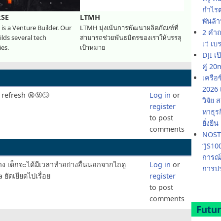
กำไรต่
RSE
LTMH
พันล้
 is a Venture Builder. Our
LTMH มุ่งเน้นการพัฒนาผลิตภัณฑ์ที่
2 คำถ
lds several tech
สามารถช่วยพันธมิตรของเราให้บรรลุ
เว่ เบ
es.
เป้าหมาย
DJI เ
คู่ 
เครือ
2026 
y refresh 😫🤬🙄
Log in
or
วิจัย
register
หาธุร
to post
ยั่งยืน
comments
NOSTR
“JS10
การณ์
ง เด็กจะได้มีเวลาทำอย่างอื่นนอกจากไถดู
Log in
or
การปร
a ยัดเยียดไปเรื่อย
register
to post
comments
Futur