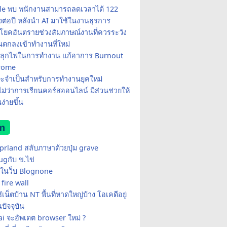
e พบ พนักงานสามารถลดเวลาได้ 122
มงต่อปี หลังนำ AI มาใช้ในงานธุรการ
โยคอันตรายช่วงสัมภาษณ์งานที่ควรระวัง
อนตกลงเข้าทำงานที่ใหม่
ีปลุกไฟในการทำงาน แก้อาการ Burnout
rome
ษะจำเป็นสำหรับการทำงานยุคใหม่
อไม่ว่าการเรียนคอร์สออนไลน์ มีส่วนช่วยให้
ง่ายขึ้น
m
yprland สลับภาษาด้วยปุ่ม grave
ugกับ ข.ไข่
ในว็บ Blognone
fire wall
เน็ตบ้าน NT พื้นที่หาดใหญ่บ้าง โอเคดีอยู่
ปัจจุบัน
i จะอัพเดต browser ใหม่ ?