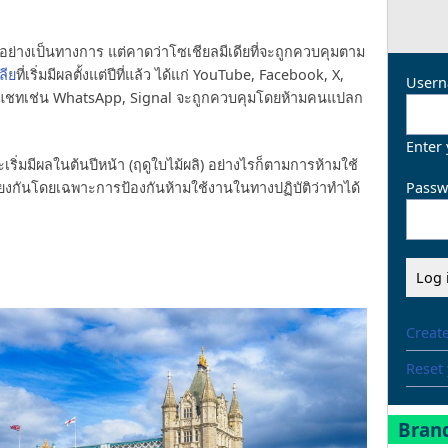
อย่างเป็นทางการ แต่คาดว่าโซเชียลมีเดียที่จะถูกควบคุมตาม
ลีย
ที่เริ่มมีผลตั้งแต่ปีที่แล้ว ได้แก่ YouTube, Facebook, X,
Usern
ปแชทเช่น WhatsApp, Signal จะถูกควบคุมโดยห้ามคนแปลก
Enter
ริ่มมีผลในต้นปีหน้า (ฤดูใบไม้ผลิ) อย่างไรก็ตามการห้ามใช้
Passw
ียงกันโดยเฉพาะการป้องกันห้ามใช้งานในทางปฏิบัติว่าทำได้
Creat
Reset
Brand