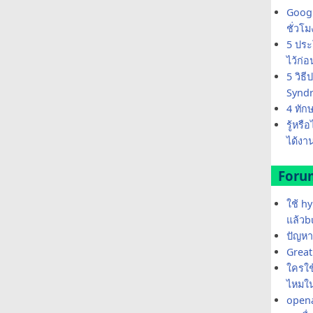
Googl
ชั่วโ
5 ประ
ไว้ก่
5 วิธ
Synd
4 ทัก
รู้หรื
ได้งาน
Foru
ใช้ h
แล้วb
ปัญหา
Great 
ใครใช้
ไหมใน
opena