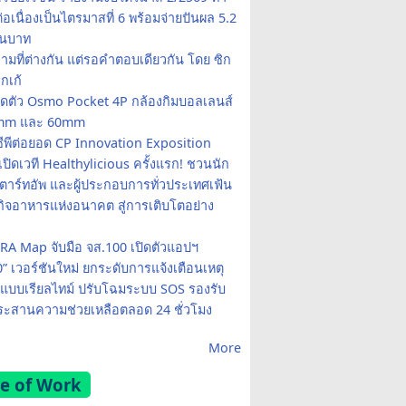
อเนื่องเป็นไตรมาสที่ 6 พร้อมจ่ายปันผล 5.2
านบาท
ามที่ต่างกัน แต่รอคำตอบเดียวกัน โดย ซิก
รกเก้
ปิดตัว Osmo Pocket 4P กล้องกิมบอลเลนส์
20mm และ 60mm
ซีพีต่อยอด CP Innovation Exposition
เปิดเวที Healthylicious ครั้งแรก! ชวนนัก
 สตาร์ทอัพ และผู้ประกอบการทั่วประเทศเฟ้น
กิจอาหารแห่งอนาคต สู่การเติบโตอย่าง
A Map จับมือ จส.100 เปิดตัวแอปฯ
0” เวอร์ชันใหม่ ยกระดับการแจ้งเตือนเหตุ
แบบเรียลไทม์ ปรับโฉมระบบ SOS รองรับ
ะสานความช่วยเหลือตลอด 24 ชั่วโมง
More
e of Work