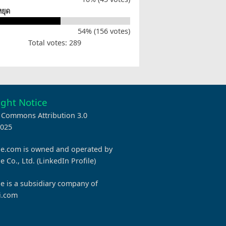
หยุด
54% (156 votes)
Total votes: 289
ght Notice
e Commons Attribution 3.0
025
e.com is owned and operated by
 Co., Ltd. (
LinkedIn Profile
)
 is a subsidiary company of
i.com