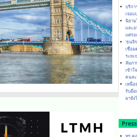
บริกา
เจอแบ
นิยาม
และอน
แต่รอ
‘ธนจิ
เชื่อ
ระยะ
สัมภา
เข้าใ
คนละใ
เหนื่อ
รับมือ
มายังไ
Press
ทรู ค