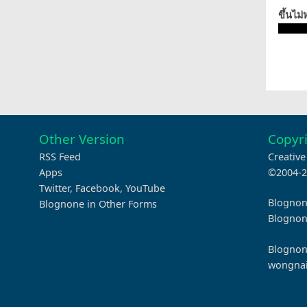
ขึ้นไม่
Other Version
Copyri
RSS Feed
Creativ
Apps
©2004-2
Twitter
,
Facebook
,
YouTube
Blognon
Blognone in Other Forms
Blognone
Blognone
wongna