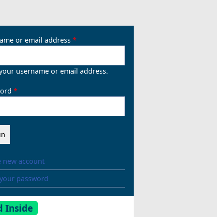
ame or email address
 your username or email address.
ord
e new account
 your password
 Inside