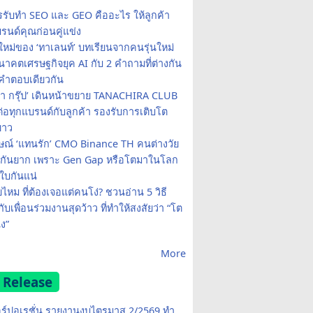
รรับทำ SEO และ GEO คืออะไร ให้ลูกค้า
รนด์คุณก่อนคู่แข่ง
ใหม่ของ ‘ทาเลนท์’ บทเรียนจากคนรุ่นใหม่
าคตเศรษฐกิจยุค AI กับ 2 คำถามที่ต่างกัน
คำตอบเดียวกัน
รา กรุ๊ป’ เดินหน้าขยาย TANACHIRA CLUB
มต่อทุกแบรนด์กับลูกค้า รองรับการเติบโต
ยาว
ษณ์ ‘แทนรัก’ CMO Binance TH คนต่างวัย
จกันยาก เพราะ Gen Gap หรือโตมาในโลก
บกันแน่
ยไหม ที่ต้องเจอแต่คนโง่? ชวนอ่าน 5 วิธี
กับเพื่อนร่วมงานสุดว้าว ที่ทำให้สงสัยว่า “โต
ง”
More
 Release
อร์ปอเรชั่น รายงานงบไตรมาส 2/2569 ทำ