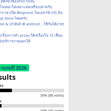
่องที่เกี่ยวข้องกับการเงิน
้โฆษณาไม่เหมาะสมเหรือเปล่าครับ
ว่าเวลาเปิด Blognone ในแอพ FB iOS มัน
App Store ไหมครับ
xt & เป๋าตังค์ @ android .. ใช้กันได้ง่ายๆ
เรื่องการทำ proxy ให้เครื่องใน TZ เชื่อม
ยังบริการภายนอกได้
าแรมปี 2026
sults
็ลง
30% (88 votes)
่ะ
16% (45 votes)