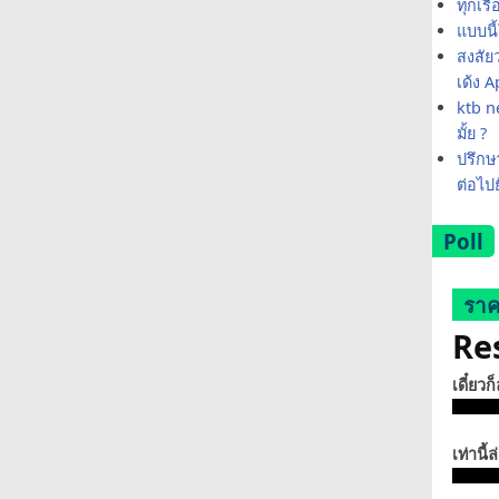
ทุกเรื
แบบนี
สงสัย
เด้ง 
ktb ne
มั้ย ?
ปรึกษา
ต่อไป
Poll
ราค
Re
เดี๋ยวก
เท่านี้ล