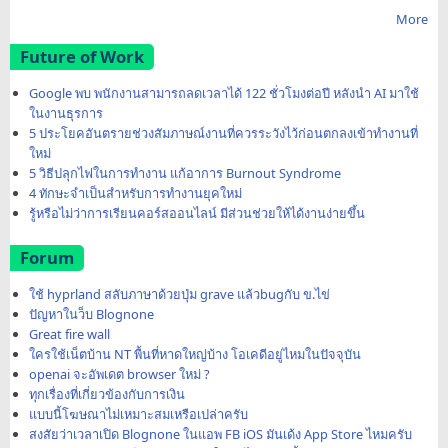
More
Future of Work
Google พบ พนักงานสามารถลดเวลาได้ 122 ชั่วโมงต่อปี หลังนำ AI มาใช้
ในงานธุรการ
5 ประโยคอันตรายช่วงสัมภาษณ์งานที่ควรระวังไว้ก่อนตกลงเข้าทำงานที่
ใหม่
5 วิธีปลุกไฟในการทำงาน แก้อาการ Burnout Syndrome
4 ทักษะจำเป็นสำหรับการทำงานยุคใหม่
รู้หรือไม่ว่าการเรียนคอร์สออนไลน์ มีส่วนช่วยให้ได้งานง่ายขึ้น
Forum
ใช้ hyprland สลับภาษาด้วยปุ่ม grave แล้วbugกับ ข.ไข่
ปัญหาในว็บ Blognone
Great fire wall
ใครใช้เน็ตบ้าน NT พื้นที่หาดใหญ่บ้าง โอเคดีอยู่ไหมในปัจจุบัน
openai จะอัพเดต browser ใหม่ ?
ทุกเรื่องที่เกี่ยวข้องกับการเงิน
แบบนี้โฆษณาไม่เหมาะสมเหรือเปล่าครับ
สงสัยว่าเวลาเปิด Blognone ในแอพ FB iOS มันเด้ง App Store ไหมครับ