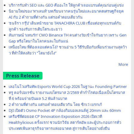
บริการรับทำ SEO และ GEO คืออะไร ให้ลูกค้าเจอแบรนด์คุณก่อนคู่แข่ง
นิยามใหม่ของ ‘ทาเลนท์’ บทเรียนจากคนรุ่นใหม่และอนาคตเศรษฐกิจยุค
AI กับ 2 คำถามที่ต่างกัน แต่รอคำตอบเดียวกัน
‘ธนจิรา กรุ๊ป’ เดินหน้าขยาย TANACHIRA CLUB เชื่อมต่อทุกแบรนด์กับ
ลูกค้า รองรับการเติบโตระยะยาว
สัมภาษณ์ ‘แทนรัก’ CMO Binance TH คนต่างวัยเข้าใจกันยาก เพราะ Gen
Gap หรือโตมาในโลกคนละใบกันแน่
เหนื่อยไหม ที่ต้องเจอแต่คนโง่? ชวนอ่าน 5 วิธีรับมือกับเพื่อนร่วมงานสุดว้า
ว ที่ทำให้สงสัยว่า “โตมายังไง”
More
Press Release
เลอโนโวเสริมทัพ Esports World Cup 2026 ในฐานะ Founding Partner
ทรู คอร์ปอเรชั่น รายงานงบไตรมาส 2/2569 ทำกำไรต่อเนื่องเป็นไตรมาส
ที่ 6 พร้อมจ่ายปันผล 5.2 พันล้านบาท
2 คำถามที่ต่างกัน แต่รอคำตอบเดียวกัน โดย ซิกเว่ เบรกเก้
DJI เปิดตัว Osmo Pocket 4P กล้องกิมบอลเลนส์คู่ 20mm และ 60mm
เครือซีพีต่อยอด CP Innovation Exposition 2026 เปิดเวที
Healthylicious ครั้งแรก! ชวนนักวิจัย สตาร์ทอัพ และผู้ประกอบการทั่ว
ประเทศเฟ้นหาธุรกิจอาหารแห่งอนาคต สู่การเติบโตอย่างยั่งยืน