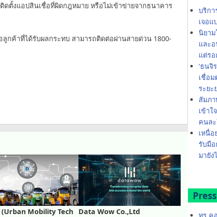
รติดตั้งแอปสินเชื่อที่ผิดกฎหมาย หรือไม่เข้าข่ายจากธนาคาร
บริกา
เจอแบ
นิยาม
อลูกค้าที่ได้รับผลกระทบ สามารถติดต่อผ่านสายด่วน 1800-
และอน
แต่รอ
‘ธนจิ
เชื่อ
ระยะ
สัมภา
เข้าใ
คนละใ
เหนื่อ
รับมือ
มายังไ
Press
(Urban Mobility Tech
Data Wow Co.,Ltd
ทรู ค