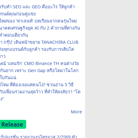
รรับทำ SEO และ GEO คืออะไร ให้ลูกค้า
รนด์คุณก่อนคู่แข่ง
ใหม่ของ ‘ทาเลนท์’ บทเรียนจากคนรุ่นใหม่
าคตเศรษฐกิจยุค AI กับ 2 คำถามที่ต่างกัน
คำตอบเดียวกัน
รา กรุ๊ป’ เดินหน้าขยาย TANACHIRA CLUB
มต่อทุกแบรนด์กับลูกค้า รองรับการเติบโต
ยาว
ษณ์ ‘แทนรัก’ CMO Binance TH คนต่างวัย
จกันยาก เพราะ Gen Gap หรือโตมาในโลก
บกันแน่
ยไหม ที่ต้องเจอแต่คนโง่? ชวนอ่าน 5 วิธี
กับเพื่อนร่วมงานสุดว้าว ที่ทำให้สงสัยว่า “โต
ง”
More
 Release
อร์ปอเรชั่น รายงานงบไตรมาส 2/2569 ทำ