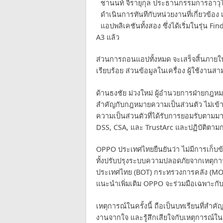
ชานนท์ จิรายุกุล ประธานกรรมการอาวุโ
ดำเนินการทันทีกับหน่วยงานที่เกี่ยวข้อ
แอปพลิเคชันทั้งสอง ซึ่งได้เริ่มในรุ่น
A3 แล้ว
ส่วนการถอนแอปทั้งหมด จะเสร็จสิ้นภายใน
เรียบร้อย ส่วนข้อมูลในเครื่อง ผู้ใช้งาน
ด้านธงชัย ม่วงใหม่ ผู้อำนวยการฝ่ายกฎหม
สำคัญกับกฎหมายความเป็นส่วนตัว ไม่เข้าถ
ความเป็นส่วนตัวที่ได้รับการยอมรับตามม
DSS, CSA, และ TrustArc และปฏิบัติตา
OPPO ประเทศไทยยืนยันว่า ไม่มีการเก็บข้
ทั้งปรับปรุงระบบความปลอดภัยจากเหตุการ
ประเทศไทย (BOT) กระทรวงการคลัง (MOF) 
แนะนำเพิ่มเติม OPPO จะร่วมมือเฉพาะกับพั
เหตุการณ์ในครั้งนี้ ถือเป็นบทเรียนที่ส
งานจากใจ และรู้สึกเสียใจกับเหตุการณ์ในค