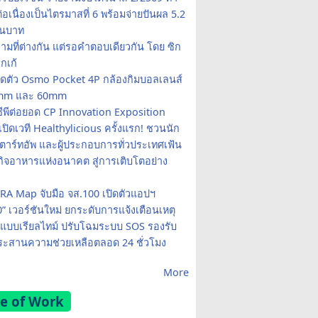
อเนื่องเป็นไตรมาสที่ 6 พร้อมจ่ายปันผล 5.2
านบาท
ามที่ต่างกัน แต่รอคำตอบเดียวกัน โดย ซิก
รกเก้
ปิดตัว Osmo Pocket 4P กล้องกิมบอลเลนส์
20mm และ 60mm
ซีพีต่อยอด CP Innovation Exposition
เปิดเวที Healthylicious ครั้งแรก! ชวนนัก
 สตาร์ทอัพ และผู้ประกอบการทั่วประเทศเฟ้น
กิจอาหารแห่งอนาคต สู่การเติบโตอย่าง
A Map จับมือ จส.100 เปิดตัวแอปฯ
0” เวอร์ชันใหม่ ยกระดับการแจ้งเตือนเหตุ
แบบเรียลไทม์ ปรับโฉมระบบ SOS รองรับ
ะสานความช่วยเหลือตลอด 24 ชั่วโมง
More
e of Work