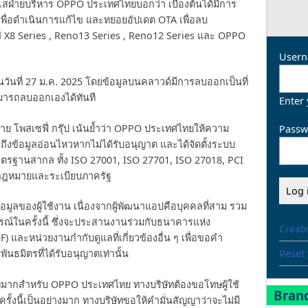
สฝ่ายบริหาร OPPO ประเทศไทยบอกว่า เบื้องต้นได้มีการ
ง เพื่อดำเนินการแก้ไข และทยอยอัปเดต OTA เพื่อลบ
 Find X8 Series , Reno13 Series , Reno12 Series และ OPPO
Usern
วันที่ 27 ม.ค. 2025 โดยข้อมูลบนคลาวด์มีการลบออกเป็นที่
สามารถลบออกเองได้ทันที
Enter
าย โพสเซฟี่ กรุ๊ป เน้นย้ำว่า OPPO ประเทศไทยให้ความ
Passw
ึงข้อมูลอ่อนไหวหากไม่ได้รับอนุญาต และได้จัดตั้งระบบ
าตรฐานสากล ทั้ง ISO 27001, ISO 27701, ISO 27018, PCI
มกฎหมายและระเบียบภาครัฐ
อมูลของผู้ใช้งาน เนื่องจากผู้พัฒนาแอปคือบุคคลที่สาม รวม
ณ์ในครั้งนี้ ซึ่งจะประสานงานร่วมกับธนาคารแห่ง
Creat
และหน่วยงานกำกับดูแลที่เกี่ยวข้องอื่น ๆ เพื่อขอคำ
Reset
นธมิตรที่ได้รับอนุญาตเท่านั้น
ำคัญมากสำหรับ OPPO ประเทศไทย ทางบริษัทต้องขอโทษผู้ใช้
Brand
รั้งนี้เป็นอย่างมาก ทางบริษัทขอให้คำมั่นสัญญาว่าจะไม่มี