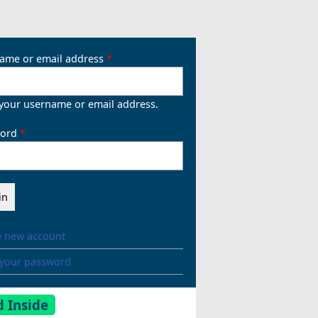
ame or email address
 your username or email address.
ord
e new account
 your password
 Inside