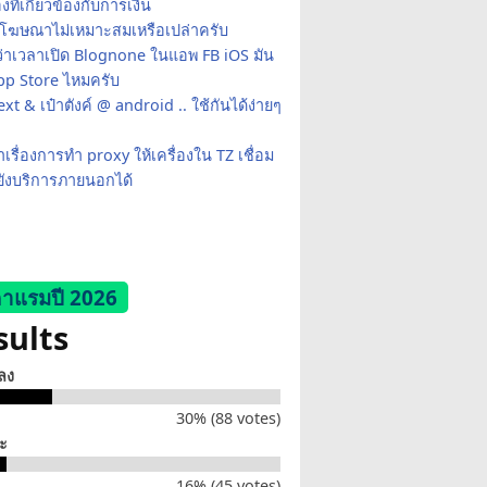
่องที่เกี่ยวข้องกับการเงิน
้โฆษณาไม่เหมาะสมเหรือเปล่าครับ
ว่าเวลาเปิด Blognone ในแอพ FB iOS มัน
App Store ไหมครับ
xt & เป๋าตังค์ @ android .. ใช้กันได้ง่ายๆ
เรื่องการทำ proxy ให้เครื่องใน TZ เชื่อม
ยังบริการภายนอกได้
าแรมปี 2026
sults
็ลง
30% (88 votes)
่ะ
16% (45 votes)