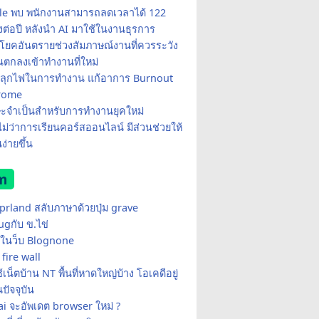
e พบ พนักงานสามารถลดเวลาได้ 122
มงต่อปี หลังนำ AI มาใช้ในงานธุรการ
โยคอันตรายช่วงสัมภาษณ์งานที่ควรระวัง
อนตกลงเข้าทำงานที่ใหม่
ีปลุกไฟในการทำงาน แก้อาการ Burnout
rome
ษะจำเป็นสำหรับการทำงานยุคใหม่
อไม่ว่าการเรียนคอร์สออนไลน์ มีส่วนช่วยให้
ง่ายขึ้น
m
yprland สลับภาษาด้วยปุ่ม grave
ugกับ ข.ไข่
ในว็บ Blognone
fire wall
เน็ตบ้าน NT พื้นที่หาดใหญ่บ้าง โอเคดีอยู่
ปัจจุบัน
i จะอัพเดต browser ใหม่ ?