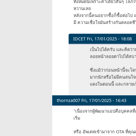
ทั้งหมดนี้เพราะคำเดียวสั้นๆ โลภใช่ม
หวานเลย
หลังจากนี้คนอยากซื้อก็ซื้อต่อไ
มี ความเชื่อใจมันสร้างกันตลอดชีว
IDCET
Fri, 17/01/2025 - 18:08
In
เป็นไปได้ครับ และคิดว่
reply
ลอยหน้าลอยตาไปได้สบ
to
ทั้งหมด
ซึ่งแม้ว่าก่อนหน้านี้จะ
นี้
มากนักหรือไม่มีคนสนใจเ
เพราะ
แดงในตอนนี้ และกลายเป็
คำ
เดียว
thornza007
Fri, 17/01/2025 - 16:43
สั้นๆ
by
"เนื่องจากผู้พัฒนาแอปคือบุคคลที่
raindrop
เริ่ม
หรือ อัพเดทเข้ามาจาก OTA ที่คุ