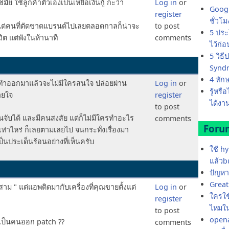
ั้ย ใช้ลูกค้าตัวเองเป็นเหยื่อเงินกู้ กะว่า
Log in
or
Googl
register
ชั่วโ
ป แต่คนที่ตัดขาดแบรนด์ไปเลยตลอดกาลก็น่าจะ
to post
5 ประ
ิต แต่พังในห้านาที
comments
ไว้ก่
5 วิธ
Synd
4 ทัก
าทำออกมาแล้วจะไม่มีใครสนใจ ปล่อยผ่าน
Log in
or
รู้หรื
ายใจ
register
ได้งาน
to post
โดนจับได้ และมีคนสงสัย แต่ก็ไม่มีใครทำอะไร
comments
Foru
ท่าไหร่ ก็เลยตามเลยไป จนกระทั่งเรื่องมา
นประเด็นร้อนอย่างที่เห็นครับ
ใช้ h
แล้วb
ปัญหา
Great 
สาม " แต่แอพติดมากับเครื่องที่คุณขายตั้งแต่
Log in
or
ใครใช้
register
ไหมใน
to post
opena
ณเป็นคนออก patch ??
comments