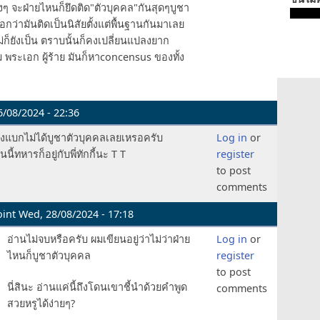
งๆ จะฝ่ายไหนก็ยึดติด"ตัวบุคคล"กันสุดๆบูชา
กว่ามันติดเป็นนิสัยตั้งแต่พื้นฐานกันมาเลย
่ก็ยังเป็น ตราบนั้นก็คงเปลี่ยนแปลงยาก
 พระเอก ผู้ร้าย มันก็หาconcensus ของทั้ง
6/08/2024 - 22:36
แบกไม่ได้บูชาตัวบุคคลเลยเหรอครับ
Log in
or
นี้ทหารก็อยู่กับพี่ทักกี้นะ T T
register
to post
comments
int
Wed, 28/08/2024 - 17:18
อ่านไม่จบหรือครับ ผมเขียนอยู่ว่าไม่ว่าฝ่าย
Log in
or
ไหนก็บูชาตัวบุคคล
register
to post
นี่สินะ อ่านแค่นี้ถึงโดนเขาชี้นำด้วยคำพูด
comments
สวยหรูได้ง่ายๆ?