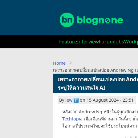
Skip
to
main
content
Main
Feature
Interview
Forum
Jobs
Workp
navigation
Home
เพราะอากาศเปลี่ยนแปลงบ่อย Andrew Ng เ
เพราะอากาศเปลี่ยนแปลงบ่อย An
ระบุให้ความสนใจ AI
By
lew
on
15 August 2024 - 23:51
หลังจาก Andrew Ng หนึ่งในผู้บุกเบิกงา
Techtopia
เมื่อเดือนที่ผ่านมา วันนี้เข
โอกาสที่ประเทศไทยจะใช้ประโยชน์จาก 