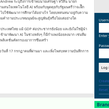
้ Andrew ระบุถึงการเข้าพบนายเศรษฐา ทวีสิน นายก
มสนใจเทคโนโลยี AI พร้อมกับพูดคุยกับรัฐมนตรีว่าจะฝีึก
AI ไปใช้พัฒนาการศึกษาได้อย่างไร โดยบทสนทนาอยู่กับความ
ด้ถามคำถามประเภทมนุษย์จะสูญพันธุ์หรือไม่แต่อย่างใด
Usern
ระเทศไทย แม้ GDP ต่อประชากรยังน้อย และยังไม่ใช่ผู้นำ
ารเข้ามาพัฒนา AI ในช่วงหลังๆ ก็มีกำแพงน้อยลงมาก เช่นทีม
Enter
พลิเคชั่นคัดกรองอาการซึมเศร้า
Passw
อวันที่ 17 กรกฏาคมที่ผ่านมา และเพิ่งโพสบทความบันทึกการ
Creat
Reset
Brand