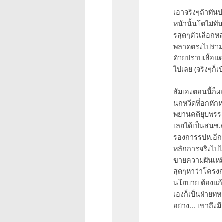
ไม่
เอาจริงๆถ้าทัน
ต้อง
หน้านั้นโตไม่ทั
มี
รสุดๆตัวเลือกหล่
หรอก
พลาดตรงไปร่วม
ครับ
ด้วยปราบเสื้อแ
by
ไปเลย (จริงๆก็เป
sikkhim
ส้มเองตอนนี้ก็ผ
นกหวีดที่อกหักห
พยานคดียุบพรรค
เลยได้เป็นสน
รองการรปห.อีก
หลักการจริงไปไ
ขายความฝันเหมื
สุดๆหาว่าโครงก
นโยบาย ต้องแก
เองก็เป็นฝ่าย
อย่าง... เขาถึงมี