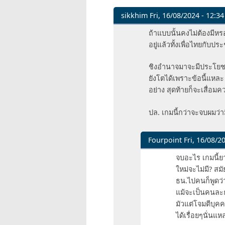
sikkhim
Fri, 16/08/2024 - 12:34
In
ถ้าแบบนั้นคงไม่ต้องมีหร
reply
อยู่แล้วทั้งเพื่อไทยกับป
to
จริงๆ
ชิงอำนาจมาจะมีประโยชน์
พรรค
ยังโตได้เพราะข้อนี้แหละ ไ
ที่
อย่าง สุดท้ายก็จะเสื่อ
พึ่ง
โดน
ปล. เกมนี้กว่าจะจบผมว่าม
ยุบ
ไป
Fourpoint
Fri, 16/08/20
by
In
Tasksenger
จบอะไร เกมนี้ย
reply
ใหม่จะไม่มี? สม
to
ธน.ไปคนก็พูดว่
ถ้า
แม้จะเป็นคนละกล
แบบ
มัวแต่โจมตีบุค
นั้น
ได้เรื่อยๆนั่นแห
คง