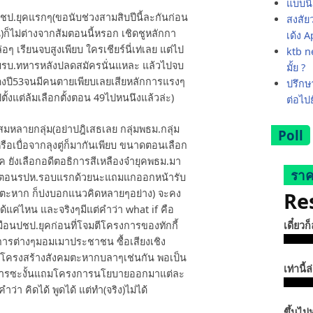
แบบนี
ปชป.ยุคแรกๆ(ขอนับช่วงสามสิบปีนี้ละกันก่อน
สงสัย
น)ก็ไม่ต่างจากส้มตอนนี้หรอก เชิดชูหลักกา
เด้ง 
อๆ เรียนจบสูงเพียบ ใครเชียร์นี่เท่เลย แต่ไป
ktb ne
รบ.ทหารหลังปลดสมัครนั่นแหละ แล้วไปจบ
มั้ย ?
ดงปี53จนมีคนตายเพียบเลยเสียหลักการแรงๆ
ปรึกษา
๋ตั้งแต่ล้มเลือกตั้งตอน 49ไปหนนึงแล้วล่ะ)
ต่อไป
สมหลายกลุ่ม(อย่าปฎิเสธเลย กลุ่มพธม.กลุ่ม
Poll
รือเบื่อจากลุงตู่ก็มากันเพียบ ขนาดตอนเลือก
 ยังเลือกอดีตอธิการสีเหลืองจ๋ายุคพธม.มา
ราค
ช.ตอนรปห.รอบแรกด้วยนะแถมแกออกหน้ารับ
ตะหาก ก็บ่งบอกแนวคิดหลายๆอย่าง) จะคง
Re
ด้แค่ไหน และจริงๆมีแต่คำว่า what if คือ
เดี๋ยวก
อนปชป.ยุคก่อนที่โจมตีโครงการของทักกี้
ารต่างๆมอมเมาประชาชน ซื้อเสียงเชิง
้โครงสร้างสังคมตะหากบลาๆเช่นกัน พอเป็น
เท่านี้ล
ทหารซะงั้นแถมโครงการนโยบายออกมาแต่ละ
คำว่า คิดได้ พูดได้ แต่ทำ(จริง)ไม่ได้
ขึ้นไม่