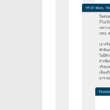
Fourpoint
ไม่
YF-01
Mon, 19/
ได้
In
บูชา
ก็ผสมห
reply
ตัว
ก็ไปเป็
to
บุคคล
เพราะพร
จบ
เล
ปชป. ต
อะไร
by
เกม
popw
เอาจริง
นี้
ทักษิณ
ยาว
ไม่มีตัว
มา
ถ้าเทีย
20ปี
จริง(แ
แล้ว
เห็นๆถ
by
มารวม
Fourpoint
Fourpo
In
reply
to