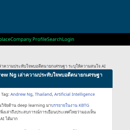
lace
Company Profile
Search
Login
ล่าความประทับใจพบอดีตนายกเศรษฐา ระบุให้ความสนใจ AI
drew Ng เล่าความประทับใจพบอดีตนายกเศรษฐา
Tag:
Andrew Ng
,
Thailand
,
Artificial Intelligence
นวิจัยด้าน deep learning มา
บรรยายในงาน KBTG
าก็เพิ่งเล่าถึงประสบการณ์การเยือนประเทศไทยว่ามองเห็น
AI ได้มาก