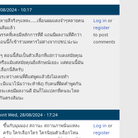
08/2024 - 10:17
ลายสีจริงๆแหละ.....เพื่อนผมแดงจ๋าๆหลายคน
Log in
or
นส้มแล้ว
register
รคที่่เคยมีหลักการที่ดี แถมมีผลงานที่ดีกว่า
to post
อนนี้ก็เข้าร่วมทหารไม่ต่างจากปชป.น่ะนะ
comments
ow
ๆ ตอนนี้ส้มเป็นตัวเลือกที่แย่กว่าแดงสมัยคุณ
หรือแม้แต่สมัยคุณยิ่งลักษณ์เยอะ แต่ตอนนี้มัน
เลือกนี่สิครับ
บระหว่างคนที่ดีแต่พูดแล้วยังไม่เคยทำ
ละมีแนวโน้มว่าจะทำพัง) กับคนที่ผิดคำพูดกัน
ึงจะเคยมีผลงานดี มันก็ไม่แปลกที่คนจะไหล
กันตรงส้มนะ
int
Wed, 28/08/2024 - 17:24
ขึ้นกับมุมมอง สถานะ สถานภาพนั่นแหละ
Log in
or
ครับ ใครเลือกใคร ใครนิยมตัวเลือกไหน
register