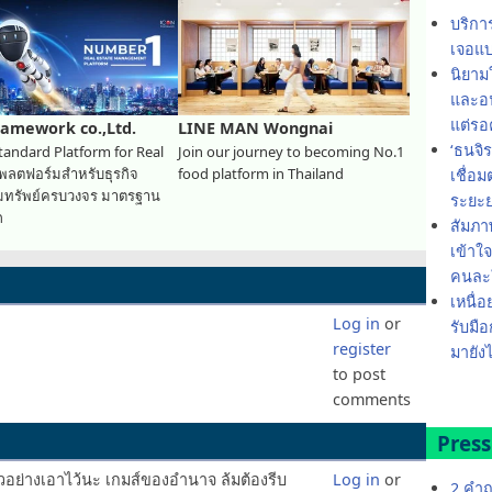
บริกา
เจอแบ
นิยาม
และอน
แต่รอ
ramework co.,Ltd.
LINE MAN Wongnai
‘ธนจิ
tandard Platform for Real
Join our journey to becoming No.1
แพลตฟอร์มสำหรับธุรกิจ
food platform in Thailand
เชื่อ
ิมทรัพย์ครบวงจร มาตรฐาน
ระยะ
ก
สัมภา
เข้าใ
คนละใ
เหนื่อ
Log in
or
รับมือ
register
มายังไ
to post
comments
Press
ตัวอย่างเอาไว้นะ เกมส์ของอำนาจ ล้มต้องรีบ
Log in
or
2 คำถ