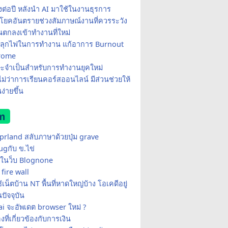
มงต่อปี หลังนำ AI มาใช้ในงานธุรการ
โยคอันตรายช่วงสัมภาษณ์งานที่ควรระวัง
อนตกลงเข้าทำงานที่ใหม่
ีปลุกไฟในการทำงาน แก้อาการ Burnout
rome
ษะจำเป็นสำหรับการทำงานยุคใหม่
อไม่ว่าการเรียนคอร์สออนไลน์ มีส่วนช่วยให้
ง่ายขึ้น
m
yprland สลับภาษาด้วยปุ่ม grave
ugกับ ข.ไข่
ในว็บ Blognone
fire wall
เน็ตบ้าน NT พื้นที่หาดใหญ่บ้าง โอเคดีอยู่
ปัจจุบัน
i จะอัพเดต browser ใหม่ ?
่องที่เกี่ยวข้องกับการเงิน