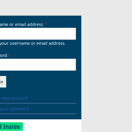
ame or email address
 your username or email address.
ord
e new account
 your password
 Inside