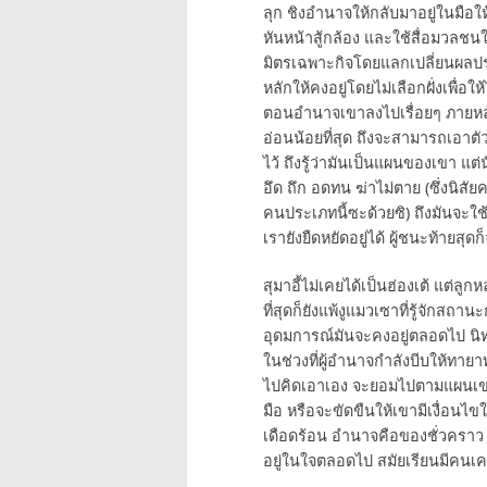
ลุก ชิงอำนาจให้กลับมาอยู่ในมือให้
หันหน้าสู้กล้อง และใช้สื่อมวลช
มิตรเฉพาะกิจโดยแลกเปลี่ยนผลประ
หลักให้คงอยู่โดยไม่เลือกฝั่งเพื่
ตอนอำนาจเขาลงไปเรื่อยๆ ภายหลัง 
อ่อนน้อยที่สุด ถึงจะสามารถเอา
ไว้ ถึงรู้ว่ามันเป็นแผนของเขา แต่นัก
อึด ถึก อดทน ฆ่าไม่ตาย (ซึ่งนิสั
คนประเภทนี้ซะด้วยซิ) ถึงมันจะใช
เรายังยืดหยัดอยู่ได้ ผู้ชนะท้ายสุ
สุมาอี้ไม่เคยได้เป็นฮ่องเต้ แต่ลูก
ที่สุดก็ยังแพ้งูแมวเซาที่รู้จักสถ
อุดมการณ์มันจะคงอยู่ตลอดไป นิทาน
ในช่วงที่ผู้อำนาจกำลังบีบให้ทา
ไปคิดเอาเอง จะยอมไปตามแผนเขา
มือ หรือจะขัดขืนให้เขามีเงื่อ
เดือดร้อน อำนาจคือของชั่วคราว
อยู่ในใจตลอดไป สมัยเรียนมีคนเ