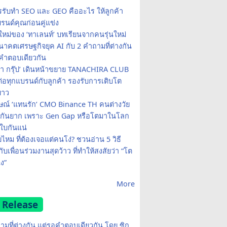
รรับทำ SEO และ GEO คืออะไร ให้ลูกค้า
รนด์คุณก่อนคู่แข่ง
ใหม่ของ ‘ทาเลนท์’ บทเรียนจากคนรุ่นใหม่
าคตเศรษฐกิจยุค AI กับ 2 คำถามที่ต่างกัน
คำตอบเดียวกัน
รา กรุ๊ป’ เดินหน้าขยาย TANACHIRA CLUB
มต่อทุกแบรนด์กับลูกค้า รองรับการเติบโต
ยาว
ษณ์ ‘แทนรัก’ CMO Binance TH คนต่างวัย
จกันยาก เพราะ Gen Gap หรือโตมาในโลก
บกันแน่
ยไหม ที่ต้องเจอแต่คนโง่? ชวนอ่าน 5 วิธี
กับเพื่อนร่วมงานสุดว้าว ที่ทำให้สงสัยว่า “โต
ง”
More
 Release
ามที่ต่างกัน แต่รอคำตอบเดียวกัน โดย ซิก