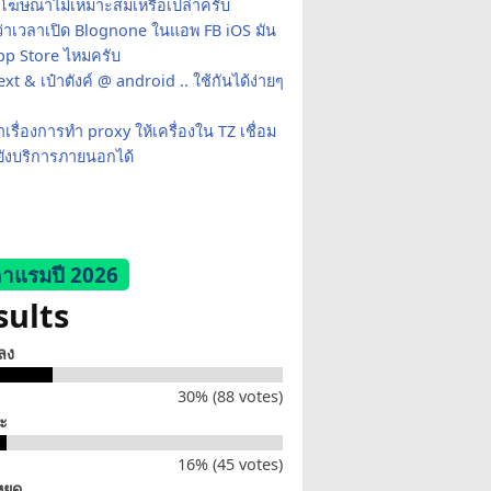
้โฆษณาไม่เหมาะสมเหรือเปล่าครับ
ว่าเวลาเปิด Blognone ในแอพ FB iOS มัน
App Store ไหมครับ
xt & เป๋าตังค์ @ android .. ใช้กันได้ง่ายๆ
เรื่องการทำ proxy ให้เครื่องใน TZ เชื่อม
ยังบริการภายนอกได้
าแรมปี 2026
sults
็ลง
30% (88 votes)
่ะ
16% (45 votes)
หยุด