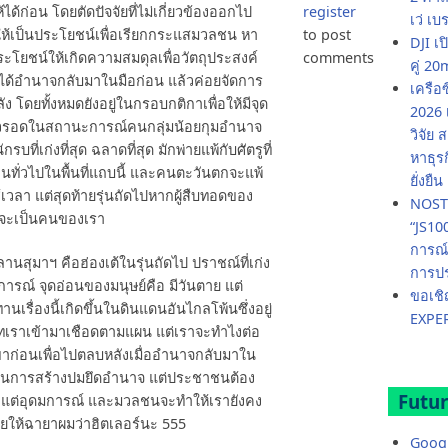
ได้ก่อน โดยตัดปัจจัยที่ไม่เกี่ยวข้องออกไป
register
เว่ เบ
นให้เป็นประโยชน์เพื่อเรียกกระแสมวลชน หา
to post
DJI เ
โยชน์ให้เกิดความสมดุลเพื่อวัตถุประสงค์
comments
คู่ 
อให้ได้อำนาจกลับมาในมือก่อน แล้วค่อยจัดการ
เครือ
โดยทั้งหมดยังอยู่ในกรอบกติกาเพื่อให้มีจุด
2026 
ตัวรอดในสถานะการณ์คนกลุ่มน้อยกุมอำนาจ
วิจัย
รบที่เก่งที่สุด ฉลาดที่สุด มักพ่ายแพ้กับศัตรูที่
หาธุร
ยคนทั่วไปในพื้นที่แถบนี้ และคนตะวันตกจะแพ้
ยั่งยืน
้เวลา แต่สุดท้ายรุ่นถัดไปหากผู้สืบทอดของ
NOSTR
ดก็จะเป็นคนของเรา
“JS10
การณ์
หลานสุมาฯ คือฮ่องเต้ในรุ่นถัดไป ปราชณ์ที่เก่ง
การปร
านะการณ์ จุดอ่อนของมนุษย์คือ มีวันตาย แต่
ขอเชิญ
เรื่องนี้เกิดขึ้นในดินแดนอันไกลโพ้นซึ่งอยู่
EXPE
ยาทเราเข้ามาเชือดตามแผน แต่เราจะทำไงต่อ
ก่อนเพื่อไปตลบหลังเมื่ออำนาจกลับมาใน
นไขในการสร้างปมยึดอำนาจ แต่ประชาชนต้อง
Futur
 แต่อุดมการณ์ และมวลชนจะทำให้เรายังคง
คยให้ฉายาผมว่าฮิตเลอร์นะ 555
Googl