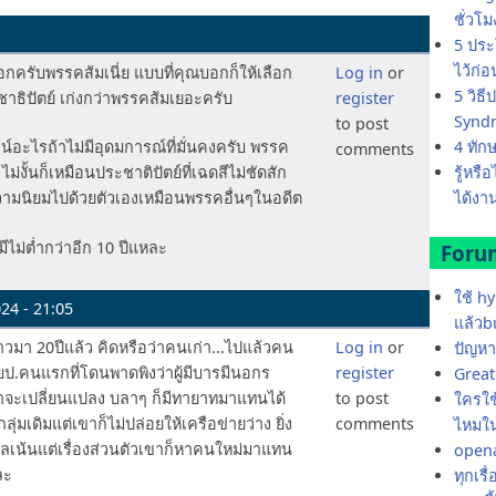
ชั่วโ
5 ประ
ไว้ก่
อกครับพรรคส้มเนี่ย แบบที่คุณบอกก็ให้เลือก
Log in
or
5 วิธ
ระชาธิปัตย์ เก่งกว่าพรรคส้มเยอะครับ
register
Synd
to post
4 ทัก
อะไรถ้าไม่มีอุดมการณ์ที่มั่นคงครับ พรรค
comments
รู้หรื
ม่งั้นก็เหมือนประชาติปัตย์ที่เฉดสีไม่ชัดสัก
ได้งาน
มความนิยมไปด้วยตัวเองเหมือนพรรคอื่นๆในอดีต
ีไม่ต่ำกว่าอีก 10 ปีแหละ
Foru
ใช้ h
24 - 21:05
แล้วb
าวมา 20ปีแล้ว คิดหรือว่าคนเก่า...ไปแล้วคน
Log in
or
ปัญหา
ัยป.คนแรกที่โดนพาดพิงว่าผู้มีบารมีนอกร
register
Great 
าจะเปลี่ยนแปลง บลาๆ ก็มีทายาทมาแทนได้
to post
ใครใช้
ุ่มเดิมแต่เขาก็ไม่ปล่อยให้เครือข่ายว่าง ยิ่ง
comments
ไหมใน
คลเน้นแต่เรื่องส่วนตัวเขาก็หาคนใหม่มาแทน
opena
ละ
ทุกเรื