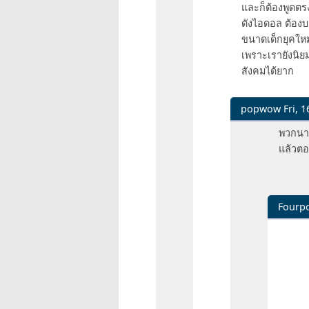
และก็ต้องพูดตร
ดังไอดอล ต้องบอ
ขนาดเด็กยุคใหม
เพราะเรายังนิยม
สังคมได้ยาก
popwow
Fri, 1
In
พวกนาง
reply
แล้วตอน
to
จบ
อะไร
เกม
Fourpo
นี้
In
ยาว
reply
มา
to
20ปี
พวก
แล้ว
นาง
by
แบก