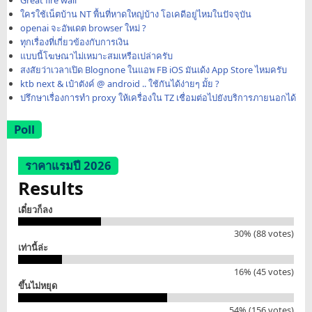
ใครใช้เน็ตบ้าน NT พื้นที่หาดใหญ่บ้าง โอเคดีอยู่ไหมในปัจจุบัน
openai จะอัพเดต browser ใหม่ ?
ทุกเรื่องที่เกี่ยวข้องกับการเงิน
แบบนี้โฆษณาไม่เหมาะสมเหรือเปล่าครับ
สงสัยว่าเวลาเปิด Blognone ในแอพ FB iOS มันเด้ง App Store ไหมครับ
ktb next & เป๋าตังค์ @ android .. ใช้กันได้ง่ายๆ มั้ย ?
ปรึกษาเรื่องการทำ proxy ให้เครื่องใน TZ เชื่อมต่อไปยังบริการภายนอกได้
Poll
ราคาแรมปี 2026
Results
เดี๋ยวก็ลง
30% (88 votes)
เท่านี้ล่ะ
16% (45 votes)
ขึ้นไม่หยุด
54% (156 votes)