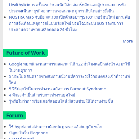
Healthylicious ครั้งแรก! ชวนนักวิจัย สตาร์ทอัพ และผู้ประกอบการทั่ว
ประเทศเฟ้นหาธุรกิจอาหารแห่งอนาคต สู่การเติบโตอย่างยั่งยืน
NOSTRA Map จับมือ จส.100 เปิดตัวแอปฯ “JS100” เวอร์ชันใหม่ ยกระดับ
การแจ้งเตือนเหตุการณ์แบบเรียลไทม์ ปรับโฉมระบบ SOS รองรับการ
ประสานความช่วยเหลือตลอด 24 ชั่วโมง
More
Future of Work
Google พบ พนักงานสามารถลดเวลาได้ 122 ชั่วโมงต่อปี หลังนำ AI มาใช้
ในงานธุรการ
5 ประโยคอันตรายช่วงสัมภาษณ์งานที่ควรระวังไว้ก่อนตกลงเข้าทำงานที่
ใหม่
5 วิธีปลุกไฟในการทำงาน แก้อาการ Burnout Syndrome
4 ทักษะจำเป็นสำหรับการทำงานยุคใหม่
รู้หรือไม่ว่าการเรียนคอร์สออนไลน์ มีส่วนช่วยให้ได้งานง่ายขึ้น
Forum
ใช้ hyprland สลับภาษาด้วยปุ่ม grave แล้วbugกับ ข.ไข่
ปัญหาในว็บ Blognone
Great fire wall