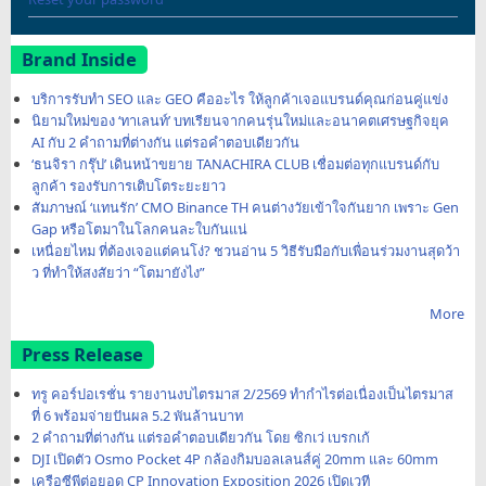
Brand Inside
บริการรับทำ SEO และ GEO คืออะไร ให้ลูกค้าเจอแบรนด์คุณก่อนคู่แข่ง
นิยามใหม่ของ ‘ทาเลนท์’ บทเรียนจากคนรุ่นใหม่และอนาคตเศรษฐกิจยุค
AI กับ 2 คำถามที่ต่างกัน แต่รอคำตอบเดียวกัน
‘ธนจิรา กรุ๊ป’ เดินหน้าขยาย TANACHIRA CLUB เชื่อมต่อทุกแบรนด์กับ
ลูกค้า รองรับการเติบโตระยะยาว
สัมภาษณ์ ‘แทนรัก’ CMO Binance TH คนต่างวัยเข้าใจกันยาก เพราะ Gen
Gap หรือโตมาในโลกคนละใบกันแน่
เหนื่อยไหม ที่ต้องเจอแต่คนโง่? ชวนอ่าน 5 วิธีรับมือกับเพื่อนร่วมงานสุดว้า
ว ที่ทำให้สงสัยว่า “โตมายังไง”
More
Press Release
ทรู คอร์ปอเรชั่น รายงานงบไตรมาส 2/2569 ทำกำไรต่อเนื่องเป็นไตรมาส
ที่ 6 พร้อมจ่ายปันผล 5.2 พันล้านบาท
2 คำถามที่ต่างกัน แต่รอคำตอบเดียวกัน โดย ซิกเว่ เบรกเก้
DJI เปิดตัว Osmo Pocket 4P กล้องกิมบอลเลนส์คู่ 20mm และ 60mm
เครือซีพีต่อยอด CP Innovation Exposition 2026 เปิดเวที