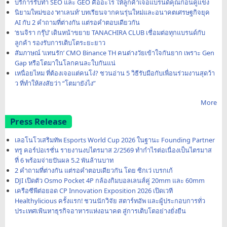
บริการรับทำ SEO และ GEO คืออะไร ให้ลูกค้าเจอแบรนด์คุณก่อนคู่แข่ง
นิยามใหม่ของ ‘ทาเลนท์’ บทเรียนจากคนรุ่นใหม่และอนาคตเศรษฐกิจยุค
AI กับ 2 คำถามที่ต่างกัน แต่รอคำตอบเดียวกัน
‘ธนจิรา กรุ๊ป’ เดินหน้าขยาย TANACHIRA CLUB เชื่อมต่อทุกแบรนด์กับ
ลูกค้า รองรับการเติบโตระยะยาว
สัมภาษณ์ ‘แทนรัก’ CMO Binance TH คนต่างวัยเข้าใจกันยาก เพราะ Gen
Gap หรือโตมาในโลกคนละใบกันแน่
เหนื่อยไหม ที่ต้องเจอแต่คนโง่? ชวนอ่าน 5 วิธีรับมือกับเพื่อนร่วมงานสุดว้า
ว ที่ทำให้สงสัยว่า “โตมายังไง”
More
Press Release
เลอโนโวเสริมทัพ Esports World Cup 2026 ในฐานะ Founding Partner
ทรู คอร์ปอเรชั่น รายงานงบไตรมาส 2/2569 ทำกำไรต่อเนื่องเป็นไตรมาส
ที่ 6 พร้อมจ่ายปันผล 5.2 พันล้านบาท
2 คำถามที่ต่างกัน แต่รอคำตอบเดียวกัน โดย ซิกเว่ เบรกเก้
DJI เปิดตัว Osmo Pocket 4P กล้องกิมบอลเลนส์คู่ 20mm และ 60mm
เครือซีพีต่อยอด CP Innovation Exposition 2026 เปิดเวที
Healthylicious ครั้งแรก! ชวนนักวิจัย สตาร์ทอัพ และผู้ประกอบการทั่ว
ประเทศเฟ้นหาธุรกิจอาหารแห่งอนาคต สู่การเติบโตอย่างยั่งยืน