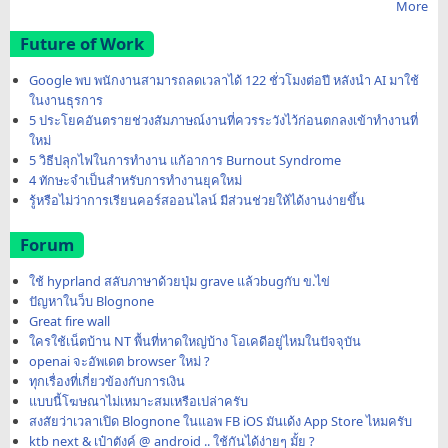
More
Future of Work
Google พบ พนักงานสามารถลดเวลาได้ 122 ชั่วโมงต่อปี หลังนำ AI มาใช้
ในงานธุรการ
5 ประโยคอันตรายช่วงสัมภาษณ์งานที่ควรระวังไว้ก่อนตกลงเข้าทำงานที่
ใหม่
5 วิธีปลุกไฟในการทำงาน แก้อาการ Burnout Syndrome
4 ทักษะจำเป็นสำหรับการทำงานยุคใหม่
รู้หรือไม่ว่าการเรียนคอร์สออนไลน์ มีส่วนช่วยให้ได้งานง่ายขึ้น
Forum
ใช้ hyprland สลับภาษาด้วยปุ่ม grave แล้วbugกับ ข.ไข่
ปัญหาในว็บ Blognone
Great fire wall
ใครใช้เน็ตบ้าน NT พื้นที่หาดใหญ่บ้าง โอเคดีอยู่ไหมในปัจจุบัน
openai จะอัพเดต browser ใหม่ ?
ทุกเรื่องที่เกี่ยวข้องกับการเงิน
แบบนี้โฆษณาไม่เหมาะสมเหรือเปล่าครับ
สงสัยว่าเวลาเปิด Blognone ในแอพ FB iOS มันเด้ง App Store ไหมครับ
ktb next & เป๋าตังค์ @ android .. ใช้กันได้ง่ายๆ มั้ย ?