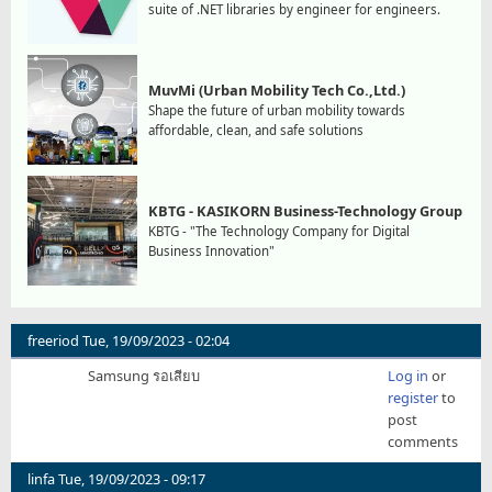
suite of .NET libraries by engineer for engineers.
MuvMi (Urban Mobility Tech Co.,Ltd.)
Shape the future of urban mobility towards
affordable, clean, and safe solutions
KBTG - KASIKORN Business-Technology Group
KBTG - "The Technology Company for Digital
Business Innovation"
freeriod
Tue, 19/09/2023 - 02:04
Samsung รอเสียบ
Log in
or
register
to
post
comments
linfa
Tue, 19/09/2023 - 09:17