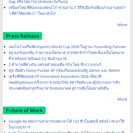
Gap หรือโตมาในโลกคนละใบกันแน่
เหนื่อยไหม ที่ต้องเจอแต่คนโง่? ชวนอ่าน 5 วิธีรับมือกับเพื่อนร่วมงานสุดว้า
ว ที่ทำให้สงสัยว่า “โตมายังไง”
More
Press Release
เลอโนโวเสริมทัพ Esports World Cup 2026 ในฐานะ Founding Partner
ทรู คอร์ปอเรชั่น รายงานงบไตรมาส 2/2569 ทำกำไรต่อเนื่องเป็นไตรมาส
ที่ 6 พร้อมจ่ายปันผล 5.2 พันล้านบาท
2 คำถามที่ต่างกัน แต่รอคำตอบเดียวกัน โดย ซิกเว่ เบรกเก้
DJI เปิดตัว Osmo Pocket 4P กล้องกิมบอลเลนส์คู่ 20mm และ 60mm
เครือซีพีต่อยอด CP Innovation Exposition 2026 เปิดเวที
Healthylicious ครั้งแรก! ชวนนักวิจัย สตาร์ทอัพ และผู้ประกอบการทั่ว
ประเทศเฟ้นหาธุรกิจอาหารแห่งอนาคต สู่การเติบโตอย่างยั่งยืน
More
Future of Work
Google พบ พนักงานสามารถลดเวลาได้ 122 ชั่วโมงต่อปี หลังนำ AI มาใช้
ในงานธุรการ