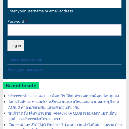
Enter your username or email address.
Password
Create new account
Reset your password
Brand Inside
บริการรับทำ SEO และ GEO คืออะไร ให้ลูกค้าเจอแบรนด์คุณก่อนคู่แข่ง
นิยามใหม่ของ ‘ทาเลนท์’ บทเรียนจากคนรุ่นใหม่และอนาคตเศรษฐกิจยุค
AI กับ 2 คำถามที่ต่างกัน แต่รอคำตอบเดียวกัน
‘ธนจิรา กรุ๊ป’ เดินหน้าขยาย TANACHIRA CLUB เชื่อมต่อทุกแบรนด์กับ
ลูกค้า รองรับการเติบโตระยะยาว
สัมภาษณ์ ‘แทนรัก’ CMO Binance TH คนต่างวัยเข้าใจกันยาก เพราะ Gen