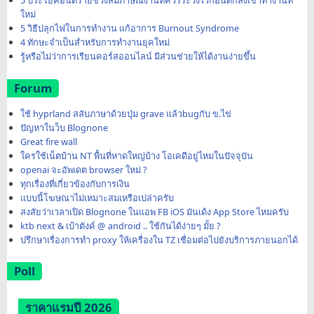
5 ประโยคอันตรายช่วงสัมภาษณ์งานที่ควรระวังไว้ก่อนตกลงเข้าทำงานที่
ใหม่
5 วิธีปลุกไฟในการทำงาน แก้อาการ Burnout Syndrome
4 ทักษะจำเป็นสำหรับการทำงานยุคใหม่
รู้หรือไม่ว่าการเรียนคอร์สออนไลน์ มีส่วนช่วยให้ได้งานง่ายขึ้น
Forum
ใช้ hyprland สลับภาษาด้วยปุ่ม grave แล้วbugกับ ข.ไข่
ปัญหาในว็บ Blognone
Great fire wall
ใครใช้เน็ตบ้าน NT พื้นที่หาดใหญ่บ้าง โอเคดีอยู่ไหมในปัจจุบัน
openai จะอัพเดต browser ใหม่ ?
ทุกเรื่องที่เกี่ยวข้องกับการเงิน
แบบนี้โฆษณาไม่เหมาะสมเหรือเปล่าครับ
สงสัยว่าเวลาเปิด Blognone ในแอพ FB iOS มันเด้ง App Store ไหมครับ
ktb next & เป๋าตังค์ @ android .. ใช้กันได้ง่ายๆ มั้ย ?
ปรึกษาเรื่องการทำ proxy ให้เครื่องใน TZ เชื่อมต่อไปยังบริการภายนอกได้
Poll
ราคาแรมปี 2026