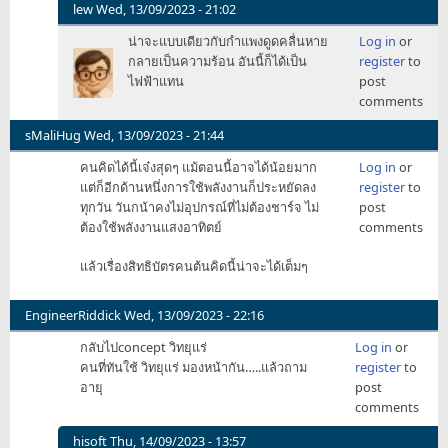
lew
Wed, 13/09/2023 - 21:02
In
น่าจะแบบเดียวกับกำแพงดูดคลื่นหาย
Log in
or
reply
กลายเป็นความร้อน อันนี้ก็ได้เป็น
register
to
to
ไฟฟ้าแทน
post
สงสัย
comments
ว่า
มัน
sMaliHug
Wed, 13/09/2023 - 21:44
จะ
คนคิดได้นี้เจ๋งสุดๆ แม้ตอนนี้อาจได้น้อยมาก
Log in
or
ทำให้
แต่ก็อีกด้านหนึ่งการใช้พลังงานก็ประหยัดลง
register
to
ความ
ทุกวัน วันกน้าคงไม่อุปกรณ์ที่ไม่ต้องชาร์จ ไม่
post
แรง
ต้องใช้พลังงานแสงอาทิตย์
comments
สัญญ
by
แล้วเรื่องสิทธิบัตรคนต้นคิดนี้น่าจะได้เต็มๆ
Fourpoint
EngineerRiddick
Wed, 13/09/2023 - 22:16
กลับไปconcept วิทยุแร่
Log in
or
คนที่ทันใช้ วิทยุแร่ มองหน้ากัน…..แล้วถาม
register
to
อายุ
post
comments
hisoft
Thu, 14/09/2023 - 13:57