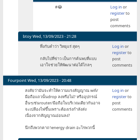
by
In
#😂
Log in
or
Azymik
reply
register
to
to
post
โหด
comments
มาก
😲
btoy
Wed, 13/09/2023 - 21:28
by
In
ทึ่งกับคำว่า วิทยุแร่ สุดๆ
Log in
or
Azymik
reply
register
to
to
กลับไปที่ข่าว เป็นการค้นพบที่แบบ
post
วิทยุ
เอาใจช่วยให้พัฒนาต่อได้ไกลๆ
comments
แร่
on
Steroid?
Fourpoint
Wed, 13/09/2023 - 20:48
by
สงสัยว่ามันจะทำให้ความแรงสัญญาณ wifi/
Log in
or
itpcc
มือถือแถวนั้นdrop ลงหรือไม่? หรืออุปกรณ์
register
to
อื่นๆเช่นrouter/มือถือในบริเวณเดียวกันอาจ
post
จะเปลืองไฟขึ้นเพราะต้องเร่งกำลังส่ง
comments
เนื่องจากสัญญาณอ่อนลง?
นึกถึงพวกคาถาenergy drain อะไรพวกนี้