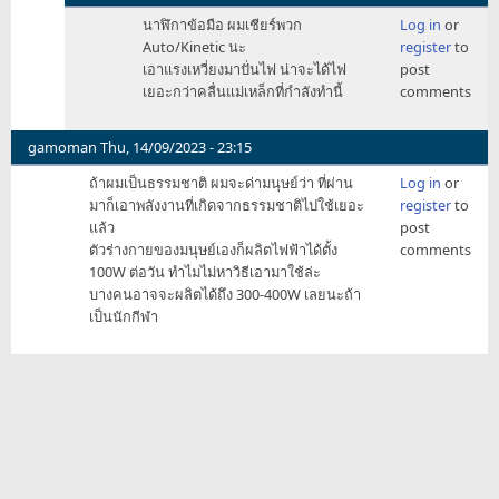
In
นาฬิกาข้อมือ ผมเชียร์พวก
Log in
or
reply
Auto/Kinetic นะ
register
to
to
เอาแรงเหวี่ยงมาปั่นไฟ น่าจะได้ไฟ
post
กำลัง
เยอะกว่าคลื่นแม่เหล็กที่กำลังทำนี้
comments
ไฟ
มัน
เพียง
gamoman
Thu, 14/09/2023 - 23:15
พอ
ถ้าผมเป็นธรรมชาติ ผมจะด่ามนุษย์ว่า ที่ผ่าน
Log in
or
กับ
มาก็เอาพลังงานที่เกิดจากธรรมชาติไปใช้เยอะ
register
to
นาฬิกา
แล้ว
post
ข้อ
ตัวร่างกายของมนุษย์เองก็ผลิตไฟฟ้าได้ตั้ง
comments
by
100W ต่อวัน ทำไมไม่หาวิธีเอามาใช้ล่ะ
Eros
บางคนอาจจะผลิตได้ถึง 300-400W เลยนะถ้า
เป็นนักกีฬา