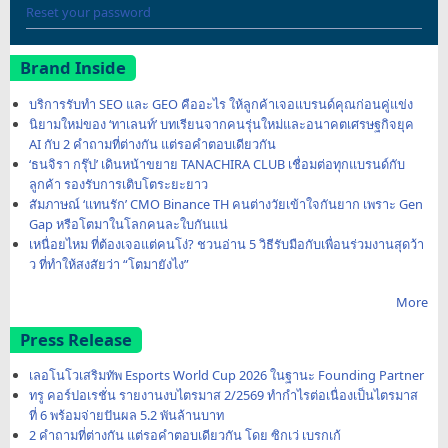
Reset your password
Brand Inside
บริการรับทำ SEO และ GEO คืออะไร ให้ลูกค้าเจอแบรนด์คุณก่อนคู่แข่ง
นิยามใหม่ของ ‘ทาเลนท์’ บทเรียนจากคนรุ่นใหม่และอนาคตเศรษฐกิจยุค
AI กับ 2 คำถามที่ต่างกัน แต่รอคำตอบเดียวกัน
‘ธนจิรา กรุ๊ป’ เดินหน้าขยาย TANACHIRA CLUB เชื่อมต่อทุกแบรนด์กับ
ลูกค้า รองรับการเติบโตระยะยาว
สัมภาษณ์ ‘แทนรัก’ CMO Binance TH คนต่างวัยเข้าใจกันยาก เพราะ Gen
Gap หรือโตมาในโลกคนละใบกันแน่
เหนื่อยไหม ที่ต้องเจอแต่คนโง่? ชวนอ่าน 5 วิธีรับมือกับเพื่อนร่วมงานสุดว้า
ว ที่ทำให้สงสัยว่า “โตมายังไง”
More
Press Release
เลอโนโวเสริมทัพ Esports World Cup 2026 ในฐานะ Founding Partner
ทรู คอร์ปอเรชั่น รายงานงบไตรมาส 2/2569 ทำกำไรต่อเนื่องเป็นไตรมาส
ที่ 6 พร้อมจ่ายปันผล 5.2 พันล้านบาท
2 คำถามที่ต่างกัน แต่รอคำตอบเดียวกัน โดย ซิกเว่ เบรกเก้