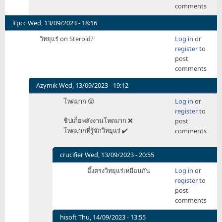
comments
อีก
หน่อย
itpcc
Wed, 13/09/2023 - 18:16
เอา
วิทยุแร่ on Steroid?
Log in
or
มา
register
to
ทำงาน
post
แทน
comments
ถ่าน
ไ
Azymik
Wed, 13/09/2023 - 19:12
by
In
stickyficky
โหดมาก 😲
Log in
or
reply
register
to
to
ชิปเก็ยพลังงานโหดมาก ❌
post
วิทยุ
โหดมากที่รู้จักวิทยุแร่ ✔️
comments
แร่
on
Steroid?
crucifier
Wed, 13/09/2023 - 20:55
by
In
อึ้งตรงวิทยุแร่เหมือนกัน
Log in
or
itpcc
reply
register
to
to
post
โหด
comments
มาก
😲
hisoft
Thu, 14/09/2023 - 13:55