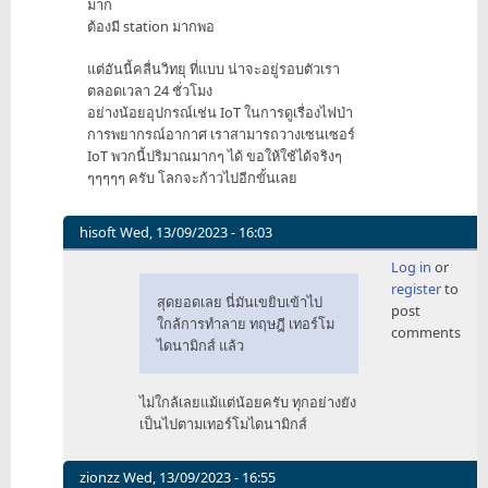
มาก
ถือ
ต้องมี station มากพอ
by
darkleonic
แต่อันนี้คลื่นวิทยุ ที่แบบ น่าจะอยู่รอบตัวเรา
ตลอดเวลา 24 ชั่วโมง
อย่างน้อยอุปกรณ์เช่น IoT ในการดูเรื่องไฟป่า
การพยากรณ์อากาศ เราสามารถวางเซนเซอร์
IoT พวกนี้ปริมาณมากๆ ได้ ขอให้ใช้ได้จริงๆ
ๆๆๆๆๆ ครับ โลกจะก้าวไปอีกขั้นเลย
hisoft
Wed, 13/09/2023 - 16:03
In
Log in
or
reply
register
to
to
สุดยอดเลย นี่มันเขยิบเข้าไป
post
สุด
ใกล้การทำลาย ทฤษฎี เทอร์โม
comments
ยอด
ไดนามิกส์ แล้ว
เลย
by
ไม่ใกล้เลยแม้แต่น้อยครับ ทุกอย่างยัง
fullstepmixsong
เป็นไปตามเทอร์โมไดนามิกส์
zionzz
Wed, 13/09/2023 - 16:55