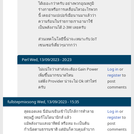
ได้เยอะกว่าครับ อย่างพวกอุณหภูมิ
มี
ร่างกายหรือการเคลื่อนไหวอะไรพวก
แบบ
นี้ เคยอ่านเปเปอร์เมื่อนานมาแล้วว่า
นี้
ความร้อนในร่ายกายเราเอามาใช้
ใน
เป็นพลังงานได้ 2-3W เลยครับ
มือ
ถือ
ส่วนเทคโนโลยีนี้น่าจะเหมาะกับ IoT
by
เซนเซอร์เดี่ยวๆมากกว่า
darkleonic
Perl
Wed, 13/09/2023 - 20:23
In
ไม่แน่ใจว่าเสาส่งจะต้อง Gain Power
Log in
or
reply
เพิ่มขึ้นมากขนาดไหน
register
to
to
แต่ฝั่ง Provider น่าจะไม่ Ok เท่าไหร่
post
อยาก
ครับ
comments
ให้
วัน
นี้
fullstepmixsong
Wed, 13/09/2023 - 15:35
มี
สุดยอดเลย นี่มันเขยิบเข้าไปใกล้การทำลาย
Log in
or
แบบ
ทฤษฎี เทอร์โมไดนามิกส์ แล้ว
register
to
นี้
แม้พลังงานแสงอาทิตย์ หรือลม จะเป็นต้น
post
ใน
กำเนิดตามธรรมชาติ แต่มันก็ควบคุมลำบาก
comments
มือ