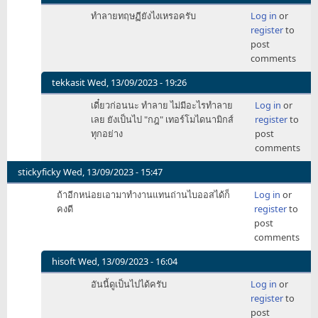
In
ทำลายทฤษฏียังไงเหรอครับ
Log in
or
reply
register
to
to
post
สุด
comments
ยอด
เลย
tekkasit
Wed, 13/09/2023 - 19:26
by
In
เดี๋ยวก่อนนะ ทำลาย ไม่มีอะไรทำลาย
Log in
or
fullstepmixsong
reply
เลย ยังเป็นไป "กฎ" เทอร์โมไดนามิกส์
register
to
to
ทุกอย่าง
post
สุด
comments
ยอด
เลย
stickyficky
Wed, 13/09/2023 - 15:47
by
ถ้าอีกหน่อยเอามาทำงานแทนถ่านไบออสได้ก็
Log in
or
fullstepmixsong
คงดี
register
to
post
comments
hisoft
Wed, 13/09/2023 - 16:04
In
อันนี้ดูเป็นไปได้ครับ
Log in
or
reply
register
to
to
post
ถ้า