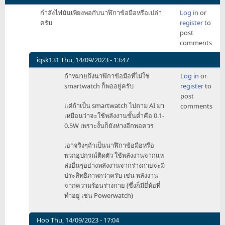
กำลังไฟมันเพียงพอกับนาฬิกาข้อมือหรือเปล่า
Log in
or
ครับ
register
to
post
comments
iqsk131
Thu, 14/09/2023 - 13:47
In
ถ้าหมายถึงนาฬิกาข้อมือที่ไม่ใช่
Log in
or
reply
smartwatch ก็พออยู่ครับ
register
to
to
post
กำลัง
แต่ถ้าเป็น smartwatch ไปถาม AI มา
comments
ไฟ
เหมือนว่าจะใช้พลังงานขั้นต่ำคือ 0.1-
มัน
0.5W เพราะงั้นก็ยังห่างอีกพอควร
เพียง
พอ
เอาจริงๆถ้าเป็นนาฬิกาข้อมือหรือ
กับ
พวกอุปกรณ์ติดตัว ใช้พลังงานจากแห
นาฬิกา
ล่งอื่นๆอย่างพลังงานจากร่างกายจะมี
ข้อ
ประสิทธิภาพกว่าครับ เช่น พลังงาน
by
จากความร้อนร่างกาย (ซึ่งก็มียี่ห้อที่
Eros
ทำอยู่ เช่น Powerwatch)
Hoo
Thu, 14/09/2023 - 17:04