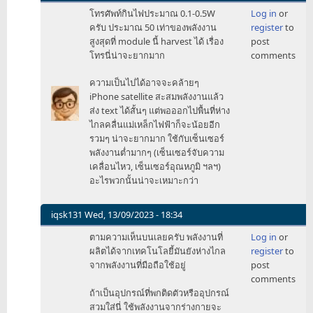
In
โทรศัพท์กินไฟประมาณ 0.1-0.5W
Log in
or
reply
ครับ ประมาณ 50 เท่าของพลังงาน
register
to
to
สูงสุดที่ module นี้ harvest ได้ เรื่อง
post
อยาก
โทรนี่น่าจะยากมาก
comments
ให้
วัน
ความเป็นไปได้อาจจะคล้ายๆ
นี้
iPhone satellite สะสมพลังงานแล้ว
มี
ส่ง text ได้สั้นๆ แต่พอออกไปพื้นที่ห่าง
แบบ
ไกลคลื่นแม่เหล็กไฟฟ้าก็จะน้อยอีก
นี้
รวมๆ น่าจะยากมาก ใช้กับเซ็นเซอร์
ใน
พลังงานต่ำมากๆ (เซ็นเซอร์จับความ
มือ
เคลื่อนไหว, เซ็นเซอร์อุณหภูมิ ฯลฯ)
ถือ
อะไรพวกนั้นน่าจะเหมาะกว่า
by
darkleonic
iqsk131
Wed, 13/09/2023 - 18:34
In
ตามความเห็นบนเลยครับ พลังงานที่
Log in
or
reply
ผลิตได้จากเทคโนโลยี้มันยังห่างไกล
register
to
to
จากพลังงานที่มือถือใช้อยู่
post
อยาก
comments
ให้
ถ้าเป็นอุปกรณ์ที่พกติดตัวหรืออุปกรณ์
วัน
สวมใส่นี่ ใช้พลังงานจากร่างกายจะ
นี้