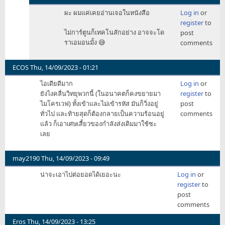
In
ผะ ผมแค่เคยอ่านเจอในหนังสือ
Log in
or
reply
register
to
to
ไม่การ์ตูนก็เทคโนสักอย่าง อาจจะโด
post
กลับ
ราเอมอนมั้ง 😅
comments
ไปconcept
วิทยุ
แร่
ECOS
Thu, 14/09/2023 - 01:21
by
ไอเดียดีมาก
Log in
or
EngineerRiddick
ยังไงคลื่นวิทยุพวกนี้ (ในอนาคตก็คงขยายมา
register
to
ไมโครเวฟ) ทั้งเข้าและไม่เข้ารหัส มันก็วิ่งอยู่
post
ทั่วไป และท้ายสุดก็ต้องกลายเป็นความร้อนอยู่
comments
แล้ว ก็เอาเศษเสี้ยวของกำลังส่งเดิมมาใช้ซะ
เลย
may2190
Thu, 14/09/2023 - 09:49
น่าจะเอาไปต่อยอดได้เยอะนะ
Log in
or
register
to
post
comments
Eros
Thu, 14/09/2023 - 13:25