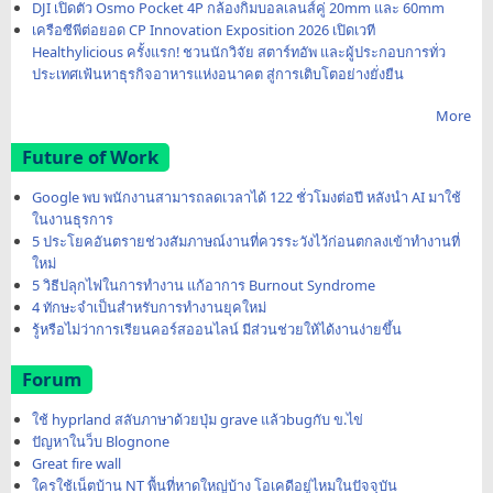
DJI เปิดตัว Osmo Pocket 4P กล้องกิมบอลเลนส์คู่ 20mm และ 60mm
เครือซีพีต่อยอด CP Innovation Exposition 2026 เปิดเวที
Healthylicious ครั้งแรก! ชวนนักวิจัย สตาร์ทอัพ และผู้ประกอบการทั่ว
ประเทศเฟ้นหาธุรกิจอาหารแห่งอนาคต สู่การเติบโตอย่างยั่งยืน
More
Future of Work
Google พบ พนักงานสามารถลดเวลาได้ 122 ชั่วโมงต่อปี หลังนำ AI มาใช้
ในงานธุรการ
5 ประโยคอันตรายช่วงสัมภาษณ์งานที่ควรระวังไว้ก่อนตกลงเข้าทำงานที่
ใหม่
5 วิธีปลุกไฟในการทำงาน แก้อาการ Burnout Syndrome
4 ทักษะจำเป็นสำหรับการทำงานยุคใหม่
รู้หรือไม่ว่าการเรียนคอร์สออนไลน์ มีส่วนช่วยให้ได้งานง่ายขึ้น
Forum
ใช้ hyprland สลับภาษาด้วยปุ่ม grave แล้วbugกับ ข.ไข่
ปัญหาในว็บ Blognone
Great fire wall
ใครใช้เน็ตบ้าน NT พื้นที่หาดใหญ่บ้าง โอเคดีอยู่ไหมในปัจจุบัน