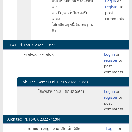
ผมใช้ขั้วที่สามมาตั้งแต่ต้น
Log in
or
นึกถึง
reply
เลย
register
to
browser
to
เจอปัญหาเว็บไม่รองรับ
post
by
555
เสมอ
comments
zyzzyva
by
ไม่เหมือนยุคนี้ มีมาตรฐาน
btoy
ละ
PH41
Fri, 15/07/2022 - 13:22
FireFox -> Firefox
Log in
or
register
to
post
comments
Job_The_Gamer
Fri, 15/07/2022 - 13:29
In
โอ๊ะ​ที่หัวข่าวเลย​ ขอบคุณ​ครับ
Log in
or
reply
register
to
to
post
FireFox
comments
-
>
Architec
Fri, 15/07/2022 - 15:04
Firefox
chromium engine พอเปิดแท็บที่ติด
Log in
or
by