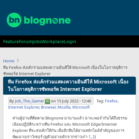
Skip
to
main
content
Main
Feature
Forum
Jobs
Workplace
Login
navigation
Home
ทีม Firefox ส่งเค้กร่วมแสดงความยินดีให้ Microsoft เนื่องในโอกาสยุติการ
ซัพพอร์ต Internet Explorer
ทีม Firefox ส่งเค้กร่วมแสดงความยินดีให้ Microsoft เนื่อง
ในโอกาสยุติการซัพพอร์ต Internet Explorer
By
Job_The_Gamer
on
15 July 2022 - 12:46
Tag:
Firefox
,
Internet Explorer
,
Browser
,
Mozilla
,
Microsoft
ท่านผู้อ่านที่ติดตาม Blognone มานานแล้ว น่าจะพอจำกันได้ถึงธรรม
เนียมปฎิบัติระหว่างทีม Firefox และ Microsoft Edge/Internet
Explorer ที่จะส่งเค้กให้กัน เมื่ออีกทีมได้ผ่านหลักไมล์สำคัญของการ
พัฒนาเบราว์เซอร์ (ดูตัวอย่างเค้กจากข่าวเก่า
1
,
2
)