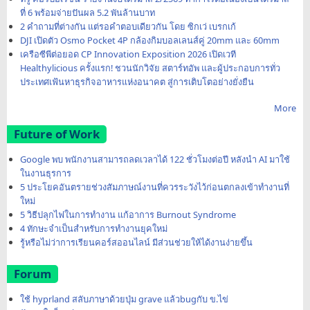
ที่ 6 พร้อมจ่ายปันผล 5.2 พันล้านบาท
2 คำถามที่ต่างกัน แต่รอคำตอบเดียวกัน โดย ซิกเว่ เบรกเก้
DJI เปิดตัว Osmo Pocket 4P กล้องกิมบอลเลนส์คู่ 20mm และ 60mm
เครือซีพีต่อยอด CP Innovation Exposition 2026 เปิดเวที
Healthylicious ครั้งแรก! ชวนนักวิจัย สตาร์ทอัพ และผู้ประกอบการทั่ว
ประเทศเฟ้นหาธุรกิจอาหารแห่งอนาคต สู่การเติบโตอย่างยั่งยืน
More
Future of Work
Google พบ พนักงานสามารถลดเวลาได้ 122 ชั่วโมงต่อปี หลังนำ AI มาใช้
ในงานธุรการ
5 ประโยคอันตรายช่วงสัมภาษณ์งานที่ควรระวังไว้ก่อนตกลงเข้าทำงานที่
ใหม่
5 วิธีปลุกไฟในการทำงาน แก้อาการ Burnout Syndrome
4 ทักษะจำเป็นสำหรับการทำงานยุคใหม่
รู้หรือไม่ว่าการเรียนคอร์สออนไลน์ มีส่วนช่วยให้ได้งานง่ายขึ้น
Forum
ใช้ hyprland สลับภาษาด้วยปุ่ม grave แล้วbugกับ ข.ไข่