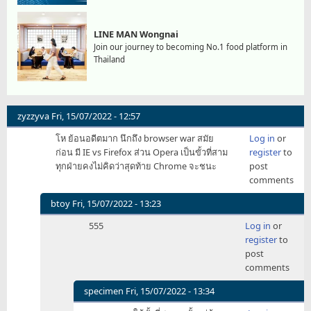
LINE MAN Wongnai
Join our journey to becoming No.1 food platform in
Thailand
zyzzyva
Fri, 15/07/2022 - 12:57
โห ย้อนอดีตมาก นึกถึง browser war สมัย
Log in
or
ก่อน มี IE vs Firefox ส่วน Opera เป็นขั้วที่สาม
register
to
ทุกฝ่ายคงไม่คิดว่าสุดท้าย Chrome จะชนะ
post
comments
btoy
Fri, 15/07/2022 - 13:23
In
555
Log in
or
reply
register
to
to
post
โห
comments
ย้อน
อดีต
specimen
Fri, 15/07/2022 - 13:34
มาก
In