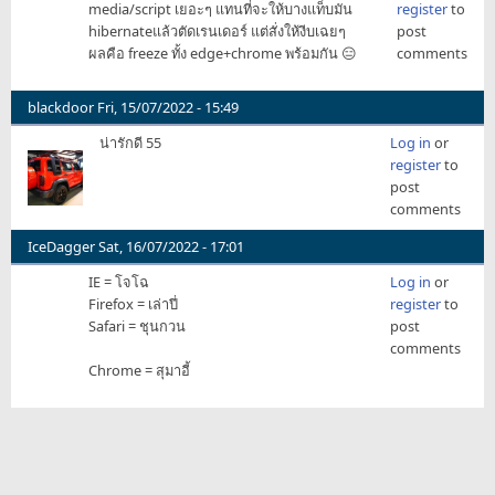
media/script เยอะๆ แทนที่จะให้บางแท็บมัน
register
to
PH41
hibernateแล้วตัดเรนเดอร์ แต่สั่งให้งีบเฉยๆ
post
ผลคือ freeze ทั้ง edge+chrome พร้อมกัน 😑
comments
blackdoor
Fri, 15/07/2022 - 15:49
น่ารักดี 55
Log in
or
register
to
post
comments
IceDagger
Sat, 16/07/2022 - 17:01
IE = โจโฉ
Log in
or
Firefox = เล่าปี่
register
to
Safari = ชุนกวน
post
comments
Chrome = สุมาอี้