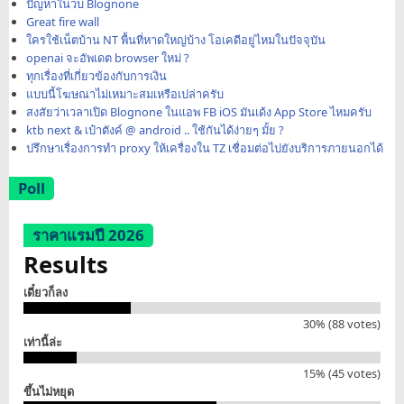
ปัญหาในว็บ Blognone
Great fire wall
ใครใช้เน็ตบ้าน NT พื้นที่หาดใหญ่บ้าง โอเคดีอยู่ไหมในปัจจุบัน
openai จะอัพเดต browser ใหม่ ?
ทุกเรื่องที่เกี่ยวข้องกับการเงิน
แบบนี้โฆษณาไม่เหมาะสมเหรือเปล่าครับ
สงสัยว่าเวลาเปิด Blognone ในแอพ FB iOS มันเด้ง App Store ไหมครับ
ktb next & เป๋าตังค์ @ android .. ใช้กันได้ง่ายๆ มั้ย ?
ปรึกษาเรื่องการทำ proxy ให้เครื่องใน TZ เชื่อมต่อไปยังบริการภายนอกได้
Poll
ราคาแรมปี 2026
Results
เดี๋ยวก็ลง
30% (88 votes)
เท่านี้ล่ะ
15% (45 votes)
ขึ้นไม่หยุด