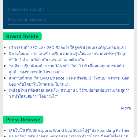
Create new account
Reset your password
Brand Inside
บริการรับทำ SEO และ GEO คืออะไร ให้ลูกค้าเจอแบรนด์คุณก่อนคู่แข่ง
นิยามใหม่ของ ‘ทาเลนท์’ บทเรียนจากคนรุ่นใหม่และอนาคตเศรษฐกิจยุค
AI กับ 2 คำถามที่ต่างกัน แต่รอคำตอบเดียวกัน
‘ธนจิรา กรุ๊ป’ เดินหน้าขยาย TANACHIRA CLUB เชื่อมต่อทุกแบรนด์กับ
ลูกค้า รองรับการเติบโตระยะยาว
สัมภาษณ์ ‘แทนรัก’ CMO Binance TH คนต่างวัยเข้าใจกันยาก เพราะ Gen
Gap หรือโตมาในโลกคนละใบกันแน่
เหนื่อยไหม ที่ต้องเจอแต่คนโง่? ชวนอ่าน 5 วิธีรับมือกับเพื่อนร่วมงานสุดว้า
ว ที่ทำให้สงสัยว่า “โตมายังไง”
More
Press Release
เลอโนโวเสริมทัพ Esports World Cup 2026 ในฐานะ Founding Partner
ทรู คอร์ปอเรชั่น รายงานงบไตรมาส 2/2569 ทำกำไรต่อเนื่องเป็นไตรมาส