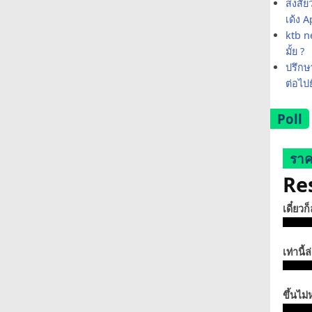
สงสัย
เด้ง 
ktb ne
มั้ย ?
ปรึกษา
ต่อไป
Poll
ราค
Re
เดี๋ยวก
เท่านี้ล
ขึ้นไม่