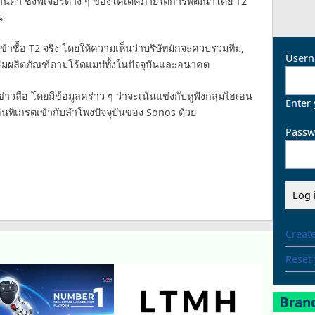
งานต่ำ ซึ่งฟีเจอร์ต่าง ๆ ของโคเดคภายใต้การพัฒนาโดย T2
น
้าซื้อ T2 จริง โดยให้ความเห็นว่าบริษัทมักจะควบรวมทีม,
Usern
ิมผลิตภัณฑ์ตามโร้ดแมปทั้งในปัจจุบันและอนาคต
่าวลือ โดยมีข้อมูลคร่าว ๆ ว่าจะเน้นแข่งกับหูฟังกลุ่มไฮเอน
Enter
ินทิเกรตเข้ากับลำโพงปัจจุบันของ Sonos ด้วย
Passw
Creat
Reset
Brand