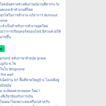
โยคอันตรายช่วงสัมภาษณ์งานที่ควรระวัง
อนตกลงเข้าทำงานที่ใหม่
ีปลุกไฟในการทำงาน แก้อาการ Burnout
rome
ษะจำเป็นสำหรับการทำงานยุคใหม่
อไม่ว่าการเรียนคอร์สออนไลน์ มีส่วนช่วยให้
ง่ายขึ้น
m
yprland สลับภาษาด้วยปุ่ม grave
ugกับ ข.ไข่
ในว็บ Blognone
fire wall
เน็ตบ้าน NT พื้นที่หาดใหญ่บ้าง โอเคดีอยู่
ปัจจุบัน
i จะอัพเดต browser ใหม่ ?
่องที่เกี่ยวข้องกับการเงิน
้โฆษณาไม่เหมาะสมเหรือเปล่าครับ