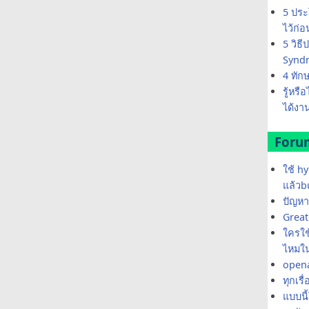
5 ประ
ไว้ก่
5 วิธ
Synd
4 ทัก
รู้หรื
ได้งาน
Foru
ใช้ h
แล้วb
ปัญหา
Great 
ใครใช้
ไหมใน
opena
ทุกเรื
แบบนี