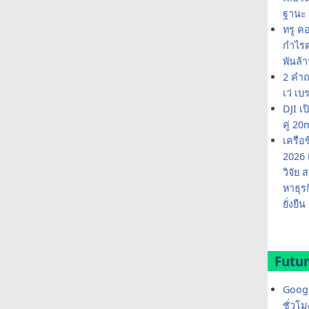
ฐานะ 
ทรู ค
กำไรต่
พันล้
2 คำถ
เว่ เบ
DJI เ
คู่ 
เครือ
2026 
วิจัย
หาธุร
ยั่งยืน
Futur
Googl
ชั่วโ