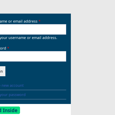
ame or email address
 your username or email address.
ord
e new account
 your password
 Inside