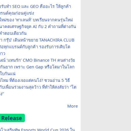
รรับทำ SEO และ GEO คืออะไร ให้ลูกค้า
รนด์คุณก่อนคู่แข่ง
ใหม่ของ ‘ทาเลนท์’ บทเรียนจากคนรุ่นใหม่
าคตเศรษฐกิจยุค AI กับ 2 คำถามที่ต่างกัน
คำตอบเดียวกัน
รา กรุ๊ป’ เดินหน้าขยาย TANACHIRA CLUB
มต่อทุกแบรนด์กับลูกค้า รองรับการเติบโต
ยาว
ษณ์ ‘แทนรัก’ CMO Binance TH คนต่างวัย
จกันยาก เพราะ Gen Gap หรือโตมาในโลก
บกันแน่
ยไหม ที่ต้องเจอแต่คนโง่? ชวนอ่าน 5 วิธี
กับเพื่อนร่วมงานสุดว้าว ที่ทำให้สงสัยว่า “โต
ง”
More
 Release
โวเสริมทัพ Esports World Cup 2026 ใน