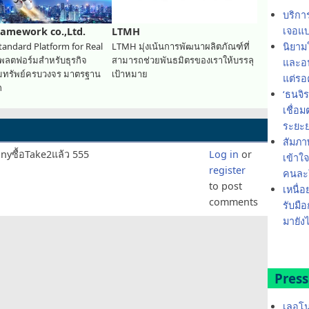
บริกา
เจอแบ
ramework co.,Ltd.
LTMH
tandard Platform for Real
LTMH มุ่งเน้นการพัฒนาผลิตภัณฑ์ที่
นิยาม
แพลตฟอร์มสำหรับธุรกิจ
สามารถช่วยพันธมิตรของเราให้บรรลุ
และอน
ิมทรัพย์ครบวงจร มาตรฐาน
เป้าหมาย
แต่รอ
ก
‘ธนจิ
เชื่อ
ระยะ
สัมภา
nyซื้อTake2แล้ว 555
Log in
or
เข้าใ
register
คนละใ
to post
เหนื่อ
comments
รับมือ
มายังไ
Press
เลอโน