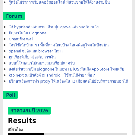
รู้หรือไม่ว่าการเรียนคอร์สออนไลน์ มีส่วนช่วยให้ได้งานง่ายขึ้น
Forum
ใช้ hyprland สลับภาษาด้วยปุ่ม grave แล้วbugกับ ข.ไข่
ปัญหาในว็บ Blognone
Great fire wall
ใครใช้เน็ตบ้าน NT พื้นที่หาดใหญ่บ้าง โอเคดีอยู่ไหมในปัจจุบัน
openai จะอัพเดต browser ใหม่ ?
ทุกเรื่องที่เกี่ยวข้องกับการเงิน
แบบนี้โฆษณาไม่เหมาะสมเหรือเปล่าครับ
สงสัยว่าเวลาเปิด Blognone ในแอพ FB iOS มันเด้ง App Store ไหมครับ
ktb next & เป๋าตังค์ @ android .. ใช้กันได้ง่ายๆ มั้ย ?
ปรึกษาเรื่องการทำ proxy ให้เครื่องใน TZ เชื่อมต่อไปยังบริการภายนอกได้
Poll
ราคาแรมปี 2026
Results
เดี๋ยวก็ลง