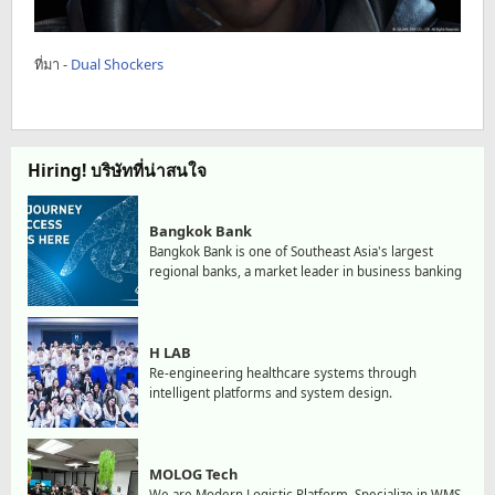
ที่มา -
Dual Shockers
Hiring! บริษัทที่น่าสนใจ
Bangkok Bank
Bangkok Bank is one of Southeast Asia's largest
regional banks, a market leader in business banking
H LAB
Re-engineering healthcare systems through
intelligent platforms and system design.
MOLOG Tech
We are Modern Logistic Platform, Specialize in WMS,