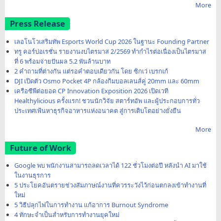
More
Press Release
เลอโนโวเสริมทัพ Esports World Cup 2026 ในฐานะ Founding Partner
ทรู คอร์ปอเรชั่น รายงานงบไตรมาส 2/2569 ทำกำไรต่อเนื่องเป็นไตรมาส
ที่ 6 พร้อมจ่ายปันผล 5.2 พันล้านบาท
2 คำถามที่ต่างกัน แต่รอคำตอบเดียวกัน โดย ซิกเว่ เบรกเก้
DJI เปิดตัว Osmo Pocket 4P กล้องกิมบอลเลนส์คู่ 20mm และ 60mm
เครือซีพีต่อยอด CP Innovation Exposition 2026 เปิดเวที
Healthylicious ครั้งแรก! ชวนนักวิจัย สตาร์ทอัพ และผู้ประกอบการทั่ว
ประเทศเฟ้นหาธุรกิจอาหารแห่งอนาคต สู่การเติบโตอย่างยั่งยืน
More
Future of Work
Google พบ พนักงานสามารถลดเวลาได้ 122 ชั่วโมงต่อปี หลังนำ AI มาใช้
ในงานธุรการ
5 ประโยคอันตรายช่วงสัมภาษณ์งานที่ควรระวังไว้ก่อนตกลงเข้าทำงานที่
ใหม่
5 วิธีปลุกไฟในการทำงาน แก้อาการ Burnout Syndrome
4 ทักษะจำเป็นสำหรับการทำงานยุคใหม่