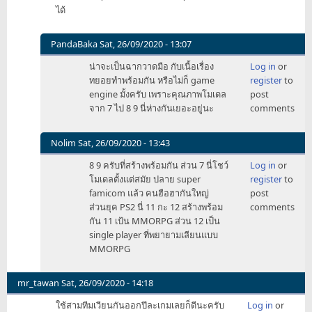
ได้
PandaBaka
Sat, 26/09/2020 - 13:07
In
น่าจะเป็นฉากวาดมือ กับเนื้อเรื่อง
Log in
or
reply
ทยอยทำพร้อมกัน หรือไม่ก็ game
register
to
to
engine มั้งครับ เพราะคุณภาพโมเดล
post
ยัง
จาก 7 ไป 8 9 นี่ห่างกันเยอะอยู่นะ
comments
จำ
ได้
ภาค
Nolim
Sat, 26/09/2020 - 13:43
7
In
8 9 ครับที่สร้างพร้อมกัน ส่วน 7 นี่โชว์
Log in
or
8
reply
โมเดลตั้งแต่สมัย ปลาย super
register
to
9
to
famicom แล้ว คนฮือฮากันใหญ่
post
(กลุ่ม
ยัง
ส่วนยุค PS2 นี่ 11 กะ 12 สร้างพร้อม
comments
by
จำ
กัน 11 เป้น MMORPG ส่วน 12 เป็น
geravet
ได้
single player ที่พยายามเลียนแบบ
ภาค
MMORPG
7
8
9
mr_tawan
Sat, 26/09/2020 - 14:18
(กลุ่ม
ใช้สามทีมเวียนกันออกปีละเกมเลยก็ดีนะครับ
Log in
or
by