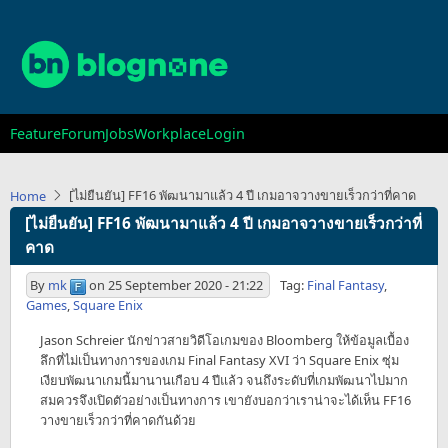
Skip
to
main
content
Main
Feature
Forum
Jobs
Workplace
Login
navigation
[ไม่ยืนยัน] FF16 พัฒนามาแล้ว 4 ปี เกมอาจวางขายเร็วกว่าที่คาด
Home
[ไม่ยืนยัน] FF16 พัฒนามาแล้ว 4 ปี เกมอาจวางขายเร็วกว่าที่
คาด
By
mk
on
25 September 2020 - 21:22
Tag:
Final Fantasy
,
Games
,
Square Enix
Jason Schreier นักข่าวสายวิดีโอเกมของ Bloomberg ให้ข้อมูลเบื้อง
ลึกที่ไม่เป็นทางการของเกม Final Fantasy XVI ว่า Square Enix ซุ่ม
เงียบพัฒนาเกมนี้มานานเกือบ 4 ปีแล้ว จนถึงระดับที่เกมพัฒนาไปมาก
สมควรจึงเปิดตัวอย่างเป็นทางการ เขายังบอกว่าเราน่าจะได้เห็น FF16
วางขายเร็วกว่าที่คาดกันด้วย