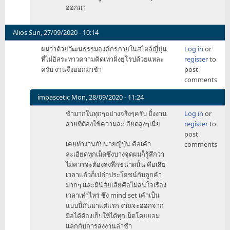
ออกมา
Alios
Sun, 27/09/2020 - 10:14
ผมว่าด้วยวัฒนธรรมองค์กรภายในสไตล์ญี่ปุ่น
Log in
or
ที่ไม่อิสระทาวความคิดเท่าฝั่งยุโรปด้วยแหละ
register
to
ครับ งานจึงออกมาช้า
post
comments
impascetic
Mon, 28/09/2020 - 11:24
In
ช้ามากในทุกๆอย่างจริงๆครับ ยิ่งงาน
Log in
or
reply
สายที่ต้องใช้ความละเอียดสูงๆเนี่ย
register
to
to
post
ผม
เคยทำงานกับนายญี่ปุ่น คือเค้า
comments
ว่า
ละเอียดทุกเม็ดซึ่งบางจุดผมก็รู้สึกว่า
ด้วย
ไม่ควรจะต้องลงลึกขนาดนั้น คือเสีย
วัฒนธรรม
เวลาแล้วก็เปล่าประโยชน์กับลูกค้า
องค์กร
มากๆ และมีนิสัยเสียคือไม่สนใจเรื่อง
ภาย
เวลาเท่าไหร่ ซึ่ง mind set เค้าเป็น
ในส
แบบนี้กันมาแต่แรก งานจะออกจาก
by
มือได้ต้องเก็บให้ได้ทุกเม็ดโดยยอม
Alios
แลกกับการส่งงานล่าช้า