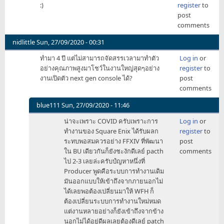
:)
register
to
geravet
post
comments
nidlittle
Sun, 27/09/2020 - 00:31
ทำมา 4 ปี แต่ไม่สามารถจัดสรรเวลามาทำตัว
Log in
or
อย่างคุณภาพสูงมาโชว์ในงานใหญ่สุดๆอย่าง
register
to
งานเปิดตัว next gen console ได้?
post
comments
blue111
Sun, 27/09/2020 - 11:46
In
น่าจะเพราะ COVID ครับเพราะการ
Log in
or
reply
ทำงานของ Square Enix ได้รับผลก
register
to
to
ระทบพอสมควรอย่าง FFXIV ที่พัฒนา
post
ทำมา
ใน BU เดียวกันก็ยังชะงักดีเลย์ pacth
comments
4
ไป 2-3 เลยล่ะครับปํญหาหนึ่งที่
ปี
Producer พูดคือระบบการทำงานเดิม
by
มันออกแบบให้เข้าถึงจากภายนอกไม่
nidlittle
ได้เลยพอต้องเปลี่ยนมาให้ WFH ก็
ต้องเปลี่ยนระบบการทำงานใหม่หมด
แต่งานหลายอย่างก็ยังเข้าถึงจากข้าง
นอกไม่ได้อยู่ดีผลเลยต้องดีเลย์ patch