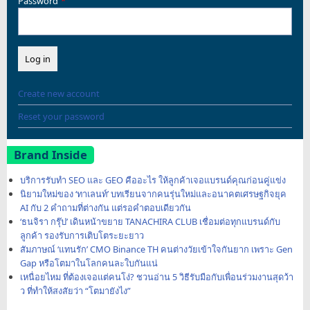
Password
Create new account
Reset your password
Brand Inside
บริการรับทำ SEO และ GEO คืออะไร ให้ลูกค้าเจอแบรนด์คุณก่อนคู่แข่ง
นิยามใหม่ของ ‘ทาเลนท์’ บทเรียนจากคนรุ่นใหม่และอนาคตเศรษฐกิจยุค
AI กับ 2 คำถามที่ต่างกัน แต่รอคำตอบเดียวกัน
‘ธนจิรา กรุ๊ป’ เดินหน้าขยาย TANACHIRA CLUB เชื่อมต่อทุกแบรนด์กับ
ลูกค้า รองรับการเติบโตระยะยาว
สัมภาษณ์ ‘แทนรัก’ CMO Binance TH คนต่างวัยเข้าใจกันยาก เพราะ Gen
Gap หรือโตมาในโลกคนละใบกันแน่
เหนื่อยไหม ที่ต้องเจอแต่คนโง่? ชวนอ่าน 5 วิธีรับมือกับเพื่อนร่วมงานสุดว้า
ว ที่ทำให้สงสัยว่า “โตมายังไง”