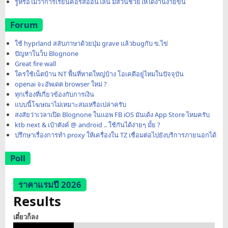
รู้หรือไม่ว่าการเรียนคอร์สออนไลน์ มีส่วนช่วยให้ได้งานง่ายขึ้น
Forum
ใช้ hyprland สลับภาษาด้วยปุ่ม grave แล้วbugกับ ข.ไข่
ปัญหาในว็บ Blognone
Great fire wall
ใครใช้เน็ตบ้าน NT พื้นที่หาดใหญ่บ้าง โอเคดีอยู่ไหมในปัจจุบัน
openai จะอัพเดต browser ใหม่ ?
ทุกเรื่องที่เกี่ยวข้องกับการเงิน
แบบนี้โฆษณาไม่เหมาะสมเหรือเปล่าครับ
สงสัยว่าเวลาเปิด Blognone ในแอพ FB iOS มันเด้ง App Store ไหมครับ
ktb next & เป๋าตังค์ @ android .. ใช้กันได้ง่ายๆ มั้ย ?
ปรึกษาเรื่องการทำ proxy ให้เครื่องใน TZ เชื่อมต่อไปยังบริการภายนอกได้
Poll
ราคาแรมปี 2026
Results
เดี๋ยวก็ลง