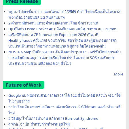
Press Release
ทรู คอร์ปอเรชั่น รายงานงบไตรมาส 2/2569 ทำกำไรต่อเนื่องเป็นไตรมาส
ที่ 6 พร้อมจ่ายปันผล 5.2 พันล้านบาท
2 คำถามที่ต่างกัน แต่รอคำตอบเดียวกัน โดย ซิกเว่ เบรกเก้
DJI เปิดตัว Osmo Pocket 4P กล้องกิมบอลเลนส์คู่ 20mm และ 60mm
เครือซีพีต่อยอด CP Innovation Exposition 2026 เปิดเวที
Healthylicious ครั้งแรก! ชวนนักวิจัย สตาร์ทอัพ และผู้ประกอบการทั่ว
ประเทศเฟ้นหาธุรกิจอาหารแห่งอนาคต สู่การเติบโตอย่างยั่งยืน
NOSTRA Map จับมือ จส.100 เปิดตัวแอปฯ “JS100” เวอร์ชันใหม่ ยกระดับ
การแจ้งเตือนเหตุการณ์แบบเรียลไทม์ ปรับโฉมระบบ SOS รองรับการ
ประสานความช่วยเหลือตลอด 24 ชั่วโมง
More
Future of Work
Google พบ พนักงานสามารถลดเวลาได้ 122 ชั่วโมงต่อปี หลังนำ AI มาใช้
ในงานธุรการ
5 ประโยคอันตรายช่วงสัมภาษณ์งานที่ควรระวังไว้ก่อนตกลงเข้าทำงานที่
ใหม่
5 วิธีปลุกไฟในการทำงาน แก้อาการ Burnout Syndrome
4 ทักษะจำเป็นสำหรับการทำงานยุคใหม่