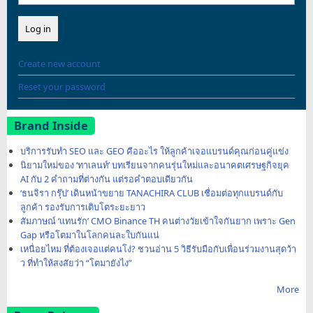
Create new account
Reset your password
Brand Inside
บริการรับทำ SEO และ GEO คืออะไร ให้ลูกค้าเจอแบรนด์คุณก่อนคู่แข่ง
นิยามใหม่ของ ‘ทาเลนท์’ บทเรียนจากคนรุ่นใหม่และอนาคตเศรษฐกิจยุค
AI กับ 2 คำถามที่ต่างกัน แต่รอคำตอบเดียวกัน
‘ธนจิรา กรุ๊ป’ เดินหน้าขยาย TANACHIRA CLUB เชื่อมต่อทุกแบรนด์กับ
ลูกค้า รองรับการเติบโตระยะยาว
สัมภาษณ์ ‘แทนรัก’ CMO Binance TH คนต่างวัยเข้าใจกันยาก เพราะ Gen
Gap หรือโตมาในโลกคนละใบกันแน่
เหนื่อยไหม ที่ต้องเจอแต่คนโง่? ชวนอ่าน 5 วิธีรับมือกับเพื่อนร่วมงานสุดว้า
ว ที่ทำให้สงสัยว่า “โตมายังไง”
More