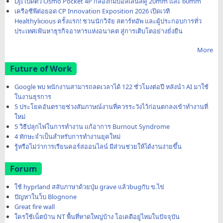
DJI เปิดตัว Osmo Pocket 4P กล้องกิมบอลเลนส์คู่ 20mm และ 60mm
เครือซีพีต่อยอด CP Innovation Exposition 2026 เปิดเวที
Healthylicious ครั้งแรก! ชวนนักวิจัย สตาร์ทอัพ และผู้ประกอบการทั่ว
ประเทศเฟ้นหาธุรกิจอาหารแห่งอนาคต สู่การเติบโตอย่างยั่งยืน
More
Future of Work
Google พบ พนักงานสามารถลดเวลาได้ 122 ชั่วโมงต่อปี หลังนำ AI มาใช้
ในงานธุรการ
5 ประโยคอันตรายช่วงสัมภาษณ์งานที่ควรระวังไว้ก่อนตกลงเข้าทำงานที่
ใหม่
5 วิธีปลุกไฟในการทำงาน แก้อาการ Burnout Syndrome
4 ทักษะจำเป็นสำหรับการทำงานยุคใหม่
รู้หรือไม่ว่าการเรียนคอร์สออนไลน์ มีส่วนช่วยให้ได้งานง่ายขึ้น
Forum
ใช้ hyprland สลับภาษาด้วยปุ่ม grave แล้วbugกับ ข.ไข่
ปัญหาในว็บ Blognone
Great fire wall
ใครใช้เน็ตบ้าน NT พื้นที่หาดใหญ่บ้าง โอเคดีอยู่ไหมในปัจจุบัน