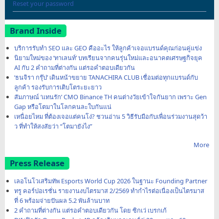
Reset your password
Brand Inside
บริการรับทำ SEO และ GEO คืออะไร ให้ลูกค้าเจอแบรนด์คุณก่อนคู่แข่ง
นิยามใหม่ของ ‘ทาเลนท์’ บทเรียนจากคนรุ่นใหม่และอนาคตเศรษฐกิจยุค
AI กับ 2 คำถามที่ต่างกัน แต่รอคำตอบเดียวกัน
‘ธนจิรา กรุ๊ป’ เดินหน้าขยาย TANACHIRA CLUB เชื่อมต่อทุกแบรนด์กับ
ลูกค้า รองรับการเติบโตระยะยาว
สัมภาษณ์ ‘แทนรัก’ CMO Binance TH คนต่างวัยเข้าใจกันยาก เพราะ Gen
Gap หรือโตมาในโลกคนละใบกันแน่
เหนื่อยไหม ที่ต้องเจอแต่คนโง่? ชวนอ่าน 5 วิธีรับมือกับเพื่อนร่วมงานสุดว้า
ว ที่ทำให้สงสัยว่า “โตมายังไง”
More
Press Release
เลอโนโวเสริมทัพ Esports World Cup 2026 ในฐานะ Founding Partner
ทรู คอร์ปอเรชั่น รายงานงบไตรมาส 2/2569 ทำกำไรต่อเนื่องเป็นไตรมาส
ที่ 6 พร้อมจ่ายปันผล 5.2 พันล้านบาท
2 คำถามที่ต่างกัน แต่รอคำตอบเดียวกัน โดย ซิกเว่ เบรกเก้