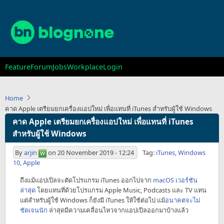
Skip
to
main
content
Main
Feature
Forum
Jobs
Workplace
Login
navigation
Home
คาด Apple เตรียมยกเครื่องแอปใหม่ เพื่อแทนที่ iTunes สำหรับผู้ใช้ Windows
คาด Apple เตรียมยกเครื่องแอปใหม่ เพื่อแทนที่ iTunes
สำหรับผู้ใช้ Windows
By
arjin
on
20 November 2019 - 12:24
Tag:
iTunes
,
Windows
10
,
Apple
ถึงแม้แอปเปิลจะตัดโปรแกรม iTunes ออกไปจาก
macOS เวอร์ชัน
ล่าสุด
โดยแทนที่ด้วยโปรแกรม Apple Music, Podcasts และ TV แทน
แต่สำหรับผู้ใช้ Windows ก็ยังมี iTunes ให้ใช้ต่อไป แม้
อนาคตจะไม่
ชัดเจนนัก
ล่าสุดมีความเคลื่อนไหวจากแอปเปิลออกมาบ้างแล้ว