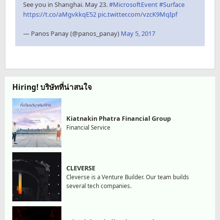
See you in Shanghai. May 23.
#MicrosoftEvent
#Surface
https://t.co/aMgvkkqE52
pic.twitter.com/vzcK9MqIpf
— Panos Panay (@panos_panay)
May 5, 2017
Hiring! บริษัทที่น่าสนใจ
Kiatnakin Phatra Financial Group
Financial Service
CLEVERSE
Cleverse is a Venture Builder. Our team builds
several tech companies.