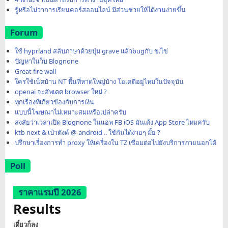
รู้หรือไม่ว่าการเรียนคอร์สออนไลน์ มีส่วนช่วยให้ได้งานง่ายขึ้น
Forum
ใช้ hyprland สลับภาษาด้วยปุ่ม grave แล้วbugกับ ข.ไข่
ปัญหาในว็บ Blognone
Great fire wall
ใครใช้เน็ตบ้าน NT พื้นที่หาดใหญ่บ้าง โอเคดีอยู่ไหมในปัจจุบัน
openai จะอัพเดต browser ใหม่ ?
ทุกเรื่องที่เกี่ยวข้องกับการเงิน
แบบนี้โฆษณาไม่เหมาะสมเหรือเปล่าครับ
สงสัยว่าเวลาเปิด Blognone ในแอพ FB iOS มันเด้ง App Store ไหมครับ
ktb next & เป๋าตังค์ @ android .. ใช้กันได้ง่ายๆ มั้ย ?
ปรึกษาเรื่องการทำ proxy ให้เครื่องใน TZ เชื่อมต่อไปยังบริการภายนอกได้
Poll
ราคาแรมปี 2026
Results
เดี๋ยวก็ลง