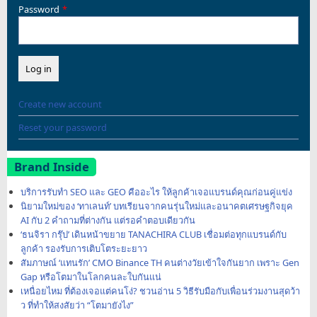
Password
Create new account
Reset your password
Brand Inside
บริการรับทำ SEO และ GEO คืออะไร ให้ลูกค้าเจอแบรนด์คุณก่อนคู่แข่ง
นิยามใหม่ของ ‘ทาเลนท์’ บทเรียนจากคนรุ่นใหม่และอนาคตเศรษฐกิจยุค
AI กับ 2 คำถามที่ต่างกัน แต่รอคำตอบเดียวกัน
‘ธนจิรา กรุ๊ป’ เดินหน้าขยาย TANACHIRA CLUB เชื่อมต่อทุกแบรนด์กับ
ลูกค้า รองรับการเติบโตระยะยาว
สัมภาษณ์ ‘แทนรัก’ CMO Binance TH คนต่างวัยเข้าใจกันยาก เพราะ Gen
Gap หรือโตมาในโลกคนละใบกันแน่
เหนื่อยไหม ที่ต้องเจอแต่คนโง่? ชวนอ่าน 5 วิธีรับมือกับเพื่อนร่วมงานสุดว้า
ว ที่ทำให้สงสัยว่า “โตมายังไง”