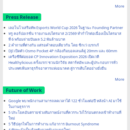
More
Press Release
เลอโนโวเสริมทัพ Esports World Cup 2026 ในฐานะ Founding Partner
ทรู คอร์ปอเรชั่น รายงานงบไตรมาส 2/2569 ทำกำไรต่อเนื่องเป็นไตรมาส
ที่ 6 พร้อมจ่ายปันผล 5.2 พันล้านบาท
2 คำถามที่ต่างกัน แต่รอคำตอบเดียวกัน โดย ซิกเว่ เบรกเก้
DJI เปิดตัว Osmo Pocket 4P กล้องกิมบอลเลนส์คู่ 20mm และ 60mm
เครือซีพีต่อยอด CP Innovation Exposition 2026 เปิดเวที
Healthylicious ครั้งแรก! ชวนนักวิจัย สตาร์ทอัพ และผู้ประกอบการทั่ว
ประเทศเฟ้นหาธุรกิจอาหารแห่งอนาคต สู่การเติบโตอย่างยั่งยืน
More
Future of Work
Google พบ พนักงานสามารถลดเวลาได้ 122 ชั่วโมงต่อปี หลังนำ AI มาใช้
ในงานธุรการ
5 ประโยคอันตรายช่วงสัมภาษณ์งานที่ควรระวังไว้ก่อนตกลงเข้าทำงานที่
ใหม่
5 วิธีปลุกไฟในการทำงาน แก้อาการ Burnout Syndrome
4 ทักษะจำเป็นสำหรับการทำงานยุคใหม่