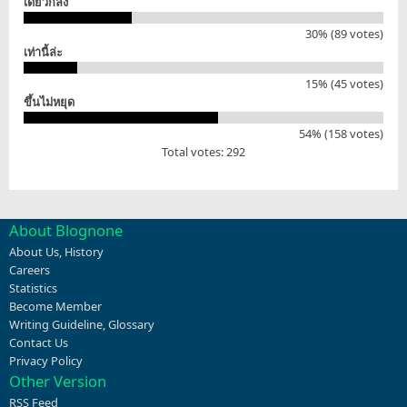
เดี๋ยวก็ลง
30% (89 votes)
เท่านี้ล่ะ
15% (45 votes)
ขึ้นไม่หยุด
54% (158 votes)
Total votes: 292
About Blognone
About Us
,
History
Careers
Statistics
Become Member
Writing Guideline
,
Glossary
Contact Us
Privacy Policy
Other Version
RSS Feed