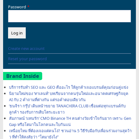
Password
Create new account
Reset your password
Brand Inside
บริการรับทำ SEO และ GEO คืออะไร ให้ลูกค้าเจอแบรนด์คุณก่อนคู่แข่ง
นิยามใหม่ของ ‘ทาเลนท์’ บทเรียนจากคนรุ่นใหม่และอนาคตเศรษฐกิจยุค
AI กับ 2 คำถามที่ต่างกัน แต่รอคำตอบเดียวกัน
‘ธนจิรา กรุ๊ป’ เดินหน้าขยาย TANACHIRA CLUB เชื่อมต่อทุกแบรนด์กับ
ลูกค้า รองรับการเติบโตระยะยาว
สัมภาษณ์ ‘แทนรัก’ CMO Binance TH คนต่างวัยเข้าใจกันยาก เพราะ Gen
Gap หรือโตมาในโลกคนละใบกันแน่
เหนื่อยไหม ที่ต้องเจอแต่คนโง่? ชวนอ่าน 5 วิธีรับมือกับเพื่อนร่วมงานสุดว้า
ว ที่ทำให้สงสัยว่า “โตมายังไง”