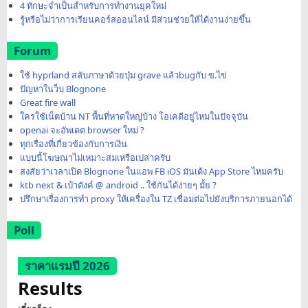
4 ทักษะจำเป็นสำหรับการทำงานยุคใหม่
รู้หรือไม่ว่าการเรียนคอร์สออนไลน์ มีส่วนช่วยให้ได้งานง่ายขึ้น
Forum
ใช้ hyprland สลับภาษาด้วยปุ่ม grave แล้วbugกับ ข.ไข่
ปัญหาในว็บ Blognone
Great fire wall
ใครใช้เน็ตบ้าน NT พื้นที่หาดใหญ่บ้าง โอเคดีอยู่ไหมในปัจจุบัน
openai จะอัพเดต browser ใหม่ ?
ทุกเรื่องที่เกี่ยวข้องกับการเงิน
แบบนี้โฆษณาไม่เหมาะสมเหรือเปล่าครับ
สงสัยว่าเวลาเปิด Blognone ในแอพ FB iOS มันเด้ง App Store ไหมครับ
ktb next & เป๋าตังค์ @ android .. ใช้กันได้ง่ายๆ มั้ย ?
ปรึกษาเรื่องการทำ proxy ให้เครื่องใน TZ เชื่อมต่อไปยังบริการภายนอกได้
Poll
ราคาแรมปี 2026
Results