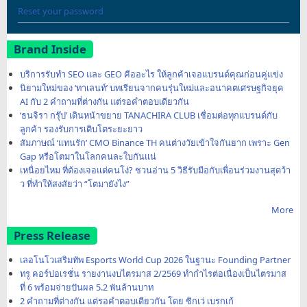
Reset your password
Brand Inside
บริการรับทำ SEO และ GEO คืออะไร ให้ลูกค้าเจอแบรนด์คุณก่อนคู่แข่ง
นิยามใหม่ของ ‘ทาเลนท์’ บทเรียนจากคนรุ่นใหม่และอนาคตเศรษฐกิจยุค
AI กับ 2 คำถามที่ต่างกัน แต่รอคำตอบเดียวกัน
‘ธนจิรา กรุ๊ป’ เดินหน้าขยาย TANACHIRA CLUB เชื่อมต่อทุกแบรนด์กับ
ลูกค้า รองรับการเติบโตระยะยาว
สัมภาษณ์ ‘แทนรัก’ CMO Binance TH คนต่างวัยเข้าใจกันยาก เพราะ Gen
Gap หรือโตมาในโลกคนละใบกันแน่
เหนื่อยไหม ที่ต้องเจอแต่คนโง่? ชวนอ่าน 5 วิธีรับมือกับเพื่อนร่วมงานสุดว้า
ว ที่ทำให้สงสัยว่า “โตมายังไง”
More
Press Release
เลอโนโวเสริมทัพ Esports World Cup 2026 ในฐานะ Founding Partner
ทรู คอร์ปอเรชั่น รายงานงบไตรมาส 2/2569 ทำกำไรต่อเนื่องเป็นไตรมาส
ที่ 6 พร้อมจ่ายปันผล 5.2 พันล้านบาท
2 คำถามที่ต่างกัน แต่รอคำตอบเดียวกัน โดย ซิกเว่ เบรกเก้