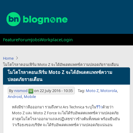
Skip
to
main
content
Main
Feature
Forum
Jobs
Workplace
Login
navigation
Home
โมโตโรลาคอนเฟิร์ม Moto Z จะได้อัพเดตแพทช์ความปลอดภัยรายเดือน
โมโตโรลาคอนเฟิร์ม Moto Z จะได้อัพเดตแพทช์ความ
ปลอดภัยรายเดือน
By
nismod
on
22 July 2016 - 10:35
Tag:
Moto Z
,
Motorola
,
Android
,
Mobile
หลังมีข่าวลือออกมา รวมถึงทาง Ars Technica ระบุใน
รีวิว
ด้วยว่า
Moto Z และ Moto Z Force จะไม่ได้รับอัพเดตแพทช์ความปลอดภัย
ล่าสุดโมโตโรลาออกมาแถลงปฏิเสธข่าวข้างต้นทั้งหมด พร้อมยืนยัน
ว่าเรือธงของบริษัท จะได้รับอัพเดตแพทช์ความปลอดภัยแน่นอน