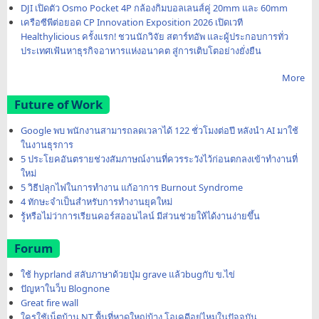
DJI เปิดตัว Osmo Pocket 4P กล้องกิมบอลเลนส์คู่ 20mm และ 60mm
เครือซีพีต่อยอด CP Innovation Exposition 2026 เปิดเวที
Healthylicious ครั้งแรก! ชวนนักวิจัย สตาร์ทอัพ และผู้ประกอบการทั่ว
ประเทศเฟ้นหาธุรกิจอาหารแห่งอนาคต สู่การเติบโตอย่างยั่งยืน
More
Future of Work
Google พบ พนักงานสามารถลดเวลาได้ 122 ชั่วโมงต่อปี หลังนำ AI มาใช้
ในงานธุรการ
5 ประโยคอันตรายช่วงสัมภาษณ์งานที่ควรระวังไว้ก่อนตกลงเข้าทำงานที่
ใหม่
5 วิธีปลุกไฟในการทำงาน แก้อาการ Burnout Syndrome
4 ทักษะจำเป็นสำหรับการทำงานยุคใหม่
รู้หรือไม่ว่าการเรียนคอร์สออนไลน์ มีส่วนช่วยให้ได้งานง่ายขึ้น
Forum
ใช้ hyprland สลับภาษาด้วยปุ่ม grave แล้วbugกับ ข.ไข่
ปัญหาในว็บ Blognone
Great fire wall
ใครใช้เน็ตบ้าน NT พื้นที่หาดใหญ่บ้าง โอเคดีอยู่ไหมในปัจจุบัน