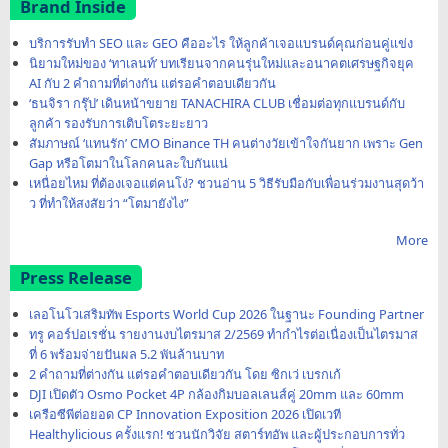
Brand Inside
บริการรับทำ SEO และ GEO คืออะไร ให้ลูกค้าเจอแบรนด์คุณก่อนคู่แข่ง
นิยามใหม่ของ ‘ทาเลนท์’ บทเรียนจากคนรุ่นใหม่และอนาคตเศรษฐกิจยุค
AI กับ 2 คำถามที่ต่างกัน แต่รอคำตอบเดียวกัน
‘ธนจิรา กรุ๊ป’ เดินหน้าขยาย TANACHIRA CLUB เชื่อมต่อทุกแบรนด์กับ
ลูกค้า รองรับการเติบโตระยะยาว
สัมภาษณ์ ‘แทนรัก’ CMO Binance TH คนต่างวัยเข้าใจกันยาก เพราะ Gen
Gap หรือโตมาในโลกคนละใบกันแน่
เหนื่อยไหม ที่ต้องเจอแต่คนโง่? ชวนอ่าน 5 วิธีรับมือกับเพื่อนร่วมงานสุดว้า
ว ที่ทำให้สงสัยว่า “โตมายังไง”
More
Press Release
เลอโนโวเสริมทัพ Esports World Cup 2026 ในฐานะ Founding Partner
ทรู คอร์ปอเรชั่น รายงานงบไตรมาส 2/2569 ทำกำไรต่อเนื่องเป็นไตรมาส
ที่ 6 พร้อมจ่ายปันผล 5.2 พันล้านบาท
2 คำถามที่ต่างกัน แต่รอคำตอบเดียวกัน โดย ซิกเว่ เบรกเก้
DJI เปิดตัว Osmo Pocket 4P กล้องกิมบอลเลนส์คู่ 20mm และ 60mm
เครือซีพีต่อยอด CP Innovation Exposition 2026 เปิดเวที
Healthylicious ครั้งแรก! ชวนนักวิจัย สตาร์ทอัพ และผู้ประกอบการทั่ว