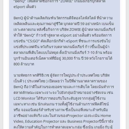
“BenQ” โหมตลาดซื้อกิจการ “ZOWIE” เกมมิ่งเกียร์บุกตลาด
eSport เต็มตัว
BenQ ผู้นำด้านผลิตภัณฑ์นวัตกรรมดิจิตอลไลฟ์สไตล์ ที่นำความ
เพลิดเพลินและคุณภาพมาสู่ชีวิต บุกตลาดปี 59 อย่างหนัก เบนเข็ม
เจาะตลาดเกม หลังซื้อกิจการ บริษัท ZOWIE ผู้นำตลาดเกมมิ่งเกียร์
ทำให้ “BenQ” ก้าวเข้าสู่ตลาด eSport อย่างเต็มตัว พร้อมจัดการ
แข่งขัน “CS:GO” คัดเลือกนักกีฬา eSport ที่ชนะการแข่งขันไป
แข่งที่ประเทศจีน หวังกินรวบตลาดเกมมิ่งเกียร์ ก้าวขึ้นเป็นผู้นำ
ตลาดเกมที่เติบโตแบบไม่หยุด ตั้งเป้าเกมมิ่งเกียร์ 7-10 ล้าน พร้อม
บุกร้านอินเตอร์เน็ตคาเฟ่ที่มีอยู่ 30,000 ร้าน ปี 59 หวังโกยรายได้
800 ล้านบาท
นายพัทธกร พรศิริธิเวช ผู้จัดการใหญ่ประจำประเทศไทย บริษัท
เบ็นคิว ( ประเทศไทย ) เปิดเผยว่า ในปีที่ผ่านมาตลาดรวมของ
BenQ ถือว่าดีในส่วนของยอดขายและการเติบโต โดยเน้นทำการ
ตลาดลักษณะเฉพาะเจาะจง ไปยังกลุ่มเป้าหมายอย่างชัดเจน เช่น
LCD Monitor ได้รับการตอบรับในระดับสูงจากกลุ่มผู้ใช้งาน
เฉพาะทาง เช่น นักเล่นเกม รวมทั้งผู้ใช้งานด้านกราฟฟิคดีไซน์
หรือ จอมอนิเตอร์สำหรับช่างภาพ ซึ่งเป็นจอที่เหมาะสำหรับมือ
อาชีพอย่างแท้จริง และในส่วนของProjector เองจะเน้น Home
Video, Education Projector และ Business Projectorปีนี้เรายัง
คงให้ความสำคัญในการทำตลาดเฉพาะกลุ่ม ซึ่งเน้น เกมมิ่ง กับ ผู้