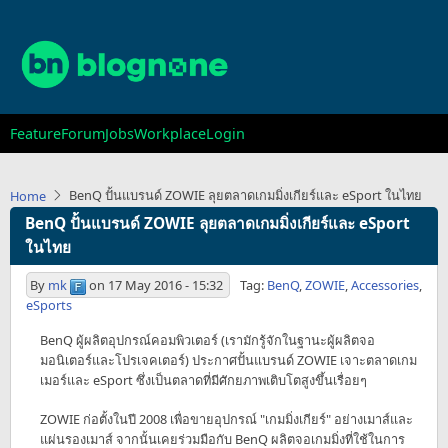
Skip
to
main
content
Main
Feature
Forum
Jobs
Workplace
Login
navigation
BenQ ปั้นแบรนด์ ZOWIE ลุยตลาดเกมมิ่งเกียร์และ eSport ในไทย
Home
BenQ ปั้นแบรนด์ ZOWIE ลุยตลาดเกมมิ่งเกียร์และ eSport
ในไทย
By
mk
on
17 May 2016 - 15:32
Tag:
BenQ
,
ZOWIE
,
Accessories
,
eSports
BenQ ผู้ผลิตอุปกรณ์คอมพิวเตอร์ (เรามักรู้จักในฐานะผู้ผลิตจอ
มอนิเตอร์และโปรเจคเตอร์) ประกาศปั้นแบรนด์ ZOWIE เจาะตลาดเกม
เมอร์และ eSport ซึ่งเป็นตลาดที่มีศักยภาพเติบโตสูงขึ้นเรื่อยๆ
ZOWIE ก่อตั้งในปี 2008 เพื่อขายอุปกรณ์ "เกมมิ่งเกียร์" อย่างเมาส์และ
แผ่นรองเมาส์ จากนั้นเคยร่วมมือกับ BenQ ผลิตจอเกมมิ่งที่ใช้ในการ