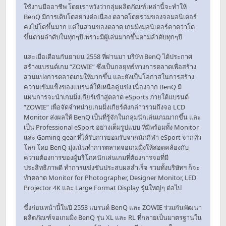
ใช้งานมืออาชีพ โดยเราหวังว่ากลุ่มผลิตภัณฑ์เหล่านี้จะทำให้
BenQ มีการเติบโตอย่างต่อเนื่อง ตลาดโดยรวมของจอมอนิเตอร์
คงไม่โตขึ้นมาก แต่ในส่วนของตลาด เกมมิ่งมอนิเตอร์คาดว่าโต
ขึ้นตามลำดับในทุกๆปีเพราะมีผู้เล่นมากขึ้นตามลำดับทุกๆปี
และเมื่อเดือนกันยายน 2558 ที่ผ่านมา บริษัท BenQ ได้ประกาศ
สร้างแบรนด์เกม “ZOWIE” ซึ่งเป็นกลยุทธ์ทางการตลาดเพื่อสร้าง
ส่วนแบ่งการตลาดเกมให้มากขึ้น และยังเป็นโอกาสในการสร้าง
ความเข้มแข็งของแบรนด์ให้เหนือคู่แข่ง เนื่องจาก BenQ มี
แผนการจะนำเกมมิ่งเกียร์เข้าสู่ตลาด eSports ภายใต้แบรนด์
“ZOWIE” เพื่อจัดจำหน่ายเกมมิ่งเกียร์ดังกล่าวรวมถึงจอ LCD
Monitor ส่งผลให้ BenQ เป็นที่รู้จักในกลุ่มนักเล่นเกมมากขึ้น และ
เป็น Professional eSport อย่างเต็มรูปแบบ ที่มีพร้อมทั้ง Monitor
และ Gaming gear ที่ได้รับการยอมรับจากนักกีฬา eSport จากทั่ว
โลก โดย BenQ มุ่งเน้นทำการตลาดจอเกมมิ่งให้สอดคล้องกับ
ความต้องการของผู้บริโภคนักเล่นเกมที่ต้องการจอที่มี
ประสิทธิภาพดี ทำการแข่งขันประสบผลสำเร็จ รวมทั้งบริษัทฯ ก็จะ
ทำตลาด Monitor for Photographer, Designer Monitor, LED
Projector 4K และ Large Format Display รุ่นใหญ่ๆ ต่อไป
ซึ่งก่อนหน้านี้ในปี 2553 แบรนด์ BenQ และ ZOWIE ร่วมกันพัฒนา
ผลิตภัณฑ์จอเกมมิ่ง BenQ รุ่น XL และ RL ที่กลายเป็นมาตรฐานใน