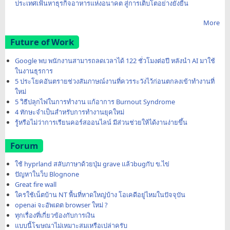
ประเทศเฟ้นหาธุรกิจอาหารแห่งอนาคต สู่การเติบโตอย่างยั่งยืน
More
Future of Work
Google พบ พนักงานสามารถลดเวลาได้ 122 ชั่วโมงต่อปี หลังนำ AI มาใช้
ในงานธุรการ
5 ประโยคอันตรายช่วงสัมภาษณ์งานที่ควรระวังไว้ก่อนตกลงเข้าทำงานที่
ใหม่
5 วิธีปลุกไฟในการทำงาน แก้อาการ Burnout Syndrome
4 ทักษะจำเป็นสำหรับการทำงานยุคใหม่
รู้หรือไม่ว่าการเรียนคอร์สออนไลน์ มีส่วนช่วยให้ได้งานง่ายขึ้น
Forum
ใช้ hyprland สลับภาษาด้วยปุ่ม grave แล้วbugกับ ข.ไข่
ปัญหาในว็บ Blognone
Great fire wall
ใครใช้เน็ตบ้าน NT พื้นที่หาดใหญ่บ้าง โอเคดีอยู่ไหมในปัจจุบัน
openai จะอัพเดต browser ใหม่ ?
ทุกเรื่องที่เกี่ยวข้องกับการเงิน
แบบนี้โฆษณาไม่เหมาะสมเหรือเปล่าครับ