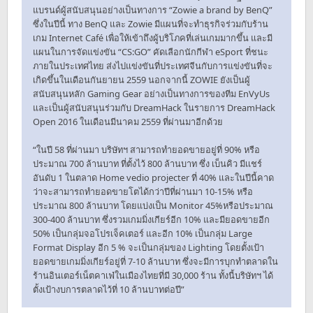
แบรนด์ผู้สนับสนุนอย่างเป็นทางการ “Zowie a brand by BenQ”
ซึ่งในปีนี้ ทาง BenQ และ Zowie มีแผนที่จะทำธุรกิจร่วมกับร้าน
เกม Internet Café เพื่อให้เข้าถึงผู้บริโภคที่เล่นเกมมากขึ้น และมี
แผนในการจัดแข่งขัน “CS:GO” คัดเลือกนักกีฬา eSport ที่ชนะ
ภายในประเทศไทย ส่งไปแข่งขันที่ประเทศจีนกับการแข่งขันที่จะ
เกิดขึ้นในเดือนกันยายน 2559 นอกจากนี้ ZOWIE ยังเป็นผู้
สนับสนุนหลัก Gaming Gear อย่างเป็นทางการของทีม EnVyUs
และเป็นผู้สนับสนุนร่วมกับ DreamHack ในรายการ DreamHack
Open 2016 ในเดือนมีนาคม 2559 ที่ผ่านมาอีกด้วย
“ในปี 58 ที่ผ่านมา บริษัทฯ สามารถทำยอดขายอยู่ที่ 90% หรือ
ประมาณ 700 ล้านบาท ที่ตั้งไว้ 800 ล้านบาท ซึ่ง เบ็นคิว มีเเชร์
อันดับ 1 ในตลาด Home vedio projecter ที่ 40% และในปีนี้คาด
ว่าจะสามารถทำยอดขายโตได้กว่าปีที่ผ่านมา 10-15% หรือ
ประมาณ 800 ล้านบาท โดยแบ่งเป็น Monitor 45%หรือประมาณ
300-400 ล้านบาท ซึ่งรวมเกมมิ่งเกียร์อีก 10% และมียอดขายอีก
50% เป็นกลุ่มจอโปรเจ็คเตอร์ และอีก 10% เป็นกลุ่ม Large
Format Display อีก 5 % จะเป็นกลุ่มของ Lighting โดยตั้งเป้า
ยอดขายเกมมิ่งเกียร์อยู่ที่ 7-10 ล้านบาท ซึ่งจะมีการบุกทำตลาดใน
ร้านอินเตอร์เน็ตคาเฟ่ในเมืองไทยที่มี 30,000 ร้าน ทั้งนี้บริษัทฯ ได้
ตั้งเป้างบการตลาดไว้ที่ 10 ล้านบาทต่อปี”