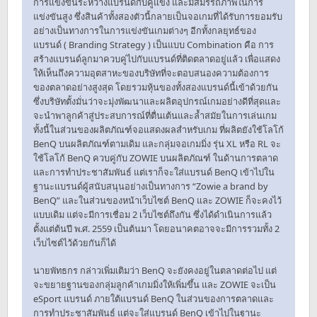
การแข่งขันระหว่างแบรนด์กับคู่แข่ง และมีสมรรถภาพในการ
แข่งขันสูง ซึ่งสินค้าทั้งสองตัวนี้กลายเป็นจอเกมที่ได้รับการยอมรับ
อย่างเป็นทางการในการแข่งขันเกมต่างๆ อีกทั้งกลยุทธ์ของ
แบรนด์ ( Branding Strategy ) เป็นแบบ Combination คือ การ
สร้างแบรนด์ลูกมาควบคู่ไปกับแบรนด์ที่ติดตลาดอยู่แล้ว เพื่อแสดง
ให้เห็นถึงความอุตสาหะของบริษัทที่จะตอบสนองความต้องการ
ของตลาดอย่างสูงสุด โดยรวมหุ้นของทั้งสองแบรนด์นี้เข้าด้วยกัน
ซึ่งบริษัทตั้งมั่นว่าจะมุ่งพัฒนาและผลิตอุปกรณ์เกมอย่างดีที่สุดและ
จะนำพาลูกค้าสู่ประสบการณ์ที่ตื่นเต้นและล้ำสมัยในการเล่นเกม
ทั้งนี้ในส่วนของผลิตภัณฑ์จอแสดงผลสำหรับเกม ที่ผลิตยังใช้โลโก้
BenQ บนผลิตภัณฑ์ตามเดิม และกลุ่มจอเกมมิ่ง รุ่น XL หรือ RL จะ
ใช้โลโก้ BenQ ควบคู่กับ ZOWIE บนผลิตภัณฑ์ ในด้านการตลาด
และการทำประชาสัมพันธ์ แต่เราก็จะใส่แบรนด์ BenQ เข้าไปใน
ฐานะแบรนด์ผู้สนับสนุนอย่างเป็นทางการ “Zowie a brand by
BenQ” และในส่วนของหน้าเว็บไซต์ BenQ และ ZOWIE ก็จะคงไว้
แบบเดิม แต่จะมีการเชื่อม 2 เว็บไซต์ถึงกัน ซึ่งได้ดำเนินการแล้ว
ตั้งแต่ต้นปี พ.ศ. 2559 เป็นต้นมา โดยอนาคตอาจจะมีการรวมทั้ง 2
เว็บไซต์ไว้ด้วยกันก็ได้
นายพัทธกร กล่าวเพิ่มเติมว่า BenQ จะยังคงอยู่ในตลาดต่อไป แต่
จะขยายฐานของกลุ่มลูกค้าเกมมิ่งให้เพิ่มขึ้น และ ZOWIE จะเป็น
eSport แบรนด์ ภายใต้แบรนด์ BenQ ในส่วนของการตลาดและ
การทำประชาสัมพันธ์ แต่จะใส่แบรนด์ BenQ เข้าไปในฐานะ