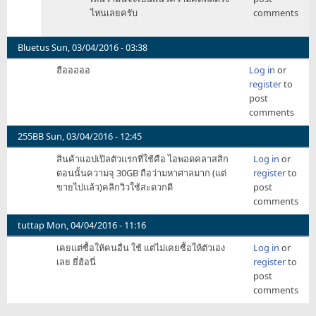
ผม
ไหนเลยครับ
comments
ว่า
จอน
ส
Bluetus
Sun, 03/04/2016 - 03:38
คัล
ฮือออออ
Log in
or
ลี่
register
to
by
post
zerost
comments
255BB
Sun, 03/04/2016 - 12:45
สินค้าแอปเปิลตัวแรกที่ใช้คือ ไอพอดคลาสสิก
Log in
or
ตอนนั้นความจุ 30GB ถือว่ามหาศาลมาก (แต่
register
to
ขายไปแล้ว)คลิกวิวใช้สะดวกดี
post
comments
tuttap
Mon, 04/04/2016 - 11:16
เคยแต่ซื้อให้คนอื่น ใช้ แต่ไม่เคยซื้อให้ตัวเอง
Log in
or
เลย ยี่ฮ้อนี่
register
to
post
comments