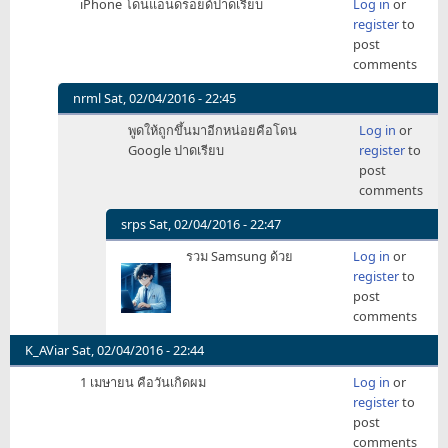
iPhone โดนแอนดรอยด์ปาดเรียบ
Log in
or
hotmail
Tapang
register
to
by
post
zerlkung
comments
nrml
Sat, 02/04/2016 - 22:45
In
พูดให้ถูกขึ้นมาอีกหน่อยคือโดน
Log in
or
reply
Google ปาดเรียบ
register
to
to
post
iPhone
comments
โดน
แอน
srps
Sat, 02/04/2016 - 22:47
ดร
In
รวม Samsung ด้วย
Log in
or
อยด์
reply
register
to
ปาด
to
post
เรียบ
พูด
comments
by
ให้
JamesBond007
ถูก
K_AViar
Sat, 02/04/2016 - 22:44
ขึ้น
1 เมษายน คือวันเกิดผม
Log in
or
มา
register
to
อีก
post
หน่อย
comments
คือ