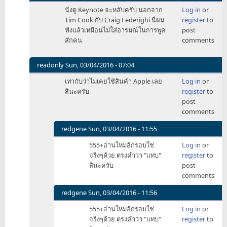
In
นั่งดู Keynote จะหลับครับ นอกจาก
Log in
or
reply
Tim Cook กับ Craig Federighi นี่ผม
register
to
to
ฟังแล้วเหมือนไม่ใส่อารมณ์ในการพูด
post
แอปเปิล
สักคน
comments
พัก
หลัง
by
readonly
Sun, 03/04/2016 - 07:04
namon2345
In
เท่ากับว่าไม่เคยใช้สินค้า Apple เลย
Log in
or
reply
สินะครับ
register
to
to
post
แอปเปิล
comments
พัก
หลัง
redgene
Sun, 03/04/2016 - 11:55
by
In
555+อ่านใหม่อีกรอบใช่
Log in
or
namon2345
reply
จริงๆด้วย ตรงคำว่า "แทบ"
register
to
to
สินะครับ
post
เท่ากับ
comments
ว่า
ไม่
redgene
Sun, 03/04/2016 - 11:56
เคย
In
555+อ่านใหม่อีกรอบใช่
Log in
or
ใช้
reply
จริงๆด้วย ตรงคำว่า "แทบ"
register
to
สินค้า
to