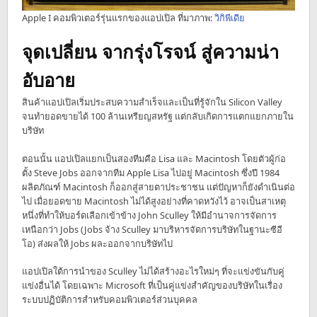
Apple I คอมพิวเตอร์รุ่นแรกของแอปเปิล ที่มาภาพ:
วิกิพีเดีย
จุดเปลี่ยน จากรุ่งโรจน์ สู่ความน่า
อับอาย
สินค้าแอปเปิลเริ่มประสบความสำเร็จและเป็นที่รู้จักใน Silicon Valley
จนทำยอดขายได้ 100 ล้านเหรียญสหรัฐ แต่กลับเกิดการแตกแยกภายใน
บริษัท
ตอนนั้น แอปเปิลแยกเป็นสองทีมคือ Lisa และ Macintosh โดยตัวผู้ก่อ
ตั้ง Steve Jobs ออกจากทีม Apple Lisa ไปอยู่ Macintosh ซึ่งปี 1984
ผลิตภัณฑ์ Macintosh ก็ออกสู่สายตาประชาชน แต่ปัญหาก็ยังดำเนินต่อ
ไป เมื่อยอดขาย Macintosh ไม่ได้สูงอย่างที่คาดหวังไว้ อาจเป็นสาเหตุ
หนึ่งที่ทำให้บอร์ดเลือกเข้าข้าง John Sculley ให้มีอำนาจการจัดการ
เหนือกว่า Jobs (Jobs จ้าง Sculley มาบริหารจัดการบริษัทในฐานะซีอี
โอ) ส่งผลให้ Jobs ผละออกจากบริษัทไป
แอปเปิลใต้การนำของ Sculley ไม่ได้สร้างอะไรใหม่ๆ ที่จะแข่งขันกับคู่
แข่งอื่นได้ โดยเฉพาะ Microsoft ที่เป็นคู่แข่งสำคัญของบริษัทในเรื่อง
ระบบปฏิบัติการสำหรับคอมพิวเตอร์ส่วนบุคคล