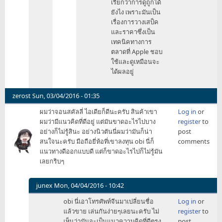
เรียกว่าการดูถูกได้
เรื่อง
ยังไง เพราะมันเป็น
ดู
เรื่องการวางเสป็ค
ถูก
และราคาซึ่งเป็น
ผู้บ
เทคนิคทางการ
by
ตลาดที่ Apple ชอบ
Orion
ใช้และดูเหมือนจะ
ได้ผลอยู่
zerost
Sun, 03/04/2016 - 01:35
ผมว่าจอนสคัลลี่ ไอเดียก็ดีนะครับ สินค้าเขา
Log in
or
ผมว่ามีแนวคิดที่ดีอยู่ แต่มันขาดอะไรไปบาง
register
to
อย่างก็ไม่รู้สินะ อย่างนิวตันนี่ผมว่ามันก็น่า
post
สนใจนะครับ มือถือยี่ห้อที่เขาลงทุน obi นี่ก็
comments
แนวทางดีออกแบบดี แต่ก็ขาดอะไรไปก็ไม่รู้มัน
เลยกริบๆ
junex
Mon, 04/04/2016 - 10:42
In
obi นี่เอาโทรศัพท์จีนมาเปลี่ยนชื่อ
Log in
or
reply
แล้วขาย เล่นกันง่ายๆเลยนะครับ ไม่
register
to
to
เห็นว่ามันจะเป็นแนวความคิดที่ดีตรง
post