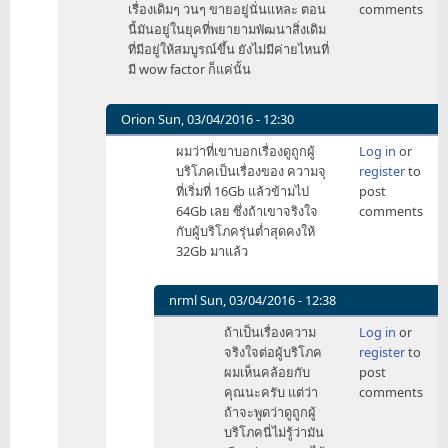
เรื่องเดิมๆ วนๆ ขายอยู่นั่นแหละ ตอน
comments
คือ
นี้มันอยู่ในยุคที่พยายามพัฒนาสิ่งเดิม
Apple
ที่มีอยู่ให้สมบูรณ์ขึ้น ยังไม่มีค่ายไหนที่
by
มี wow factor ก็แค่นั้น
Tam
Orion
Sun, 03/04/2016 - 12:30
In
ผมว่าที่เขาบอกเรื่องดูถูกผู้
Log in
or
reply
บริโภคเป็นเรื่องของ ความจุ
register
to
to
ที่เริ่มที่ 16Gb แล้วข้ามไป
post
ถ้า
64Gb เลย ซึ่งถ้าเขาจริงใจ
comments
ยึด
กับผู้บริโภครุ่นต่ำสุดคงให้
เอา
32Gb มาแล้ว
ตาม
คำ
พูด
nrml
Sun, 03/04/2016 - 12:38
คุณ
In
ถ้าเป็นเรื่องความ
Log in
or
เป็น
reply
จริงใจต่อผู้บริโภค
register
to
หลัก
to
ผมเห็นคล้อยกับ
post
ต
ผม
คุณนะครับ แต่ว่า
comments
by
ว่าที่
ถ้าจะพูดว่าดูถูกผู้
nrml
เขา
บริโภคนี่ไม่รู้ว่ามัน
บอก