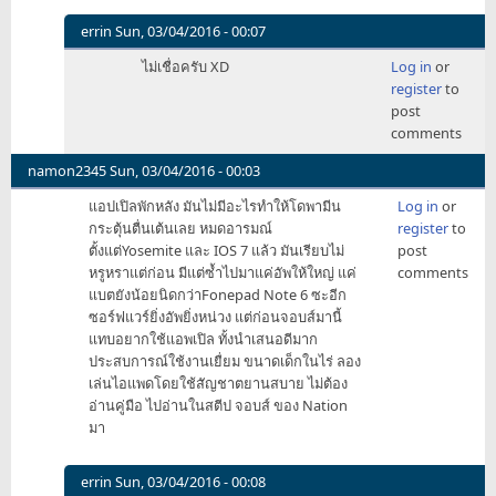
โดน
errin
Sun, 03/04/2016 - 00:07
by
In
nrml
ไม่เชื่อครับ XD
Log in
or
reply
register
to
to
post
1
comments
เมษายน
คือ
namon2345
Sun, 03/04/2016 - 00:03
วัน
แอปเปิลพักหลัง มันไม่มีอะไรทำให้โดพามีน
Log in
or
เกิด
กระตุ้นตื่นเต้นเลย หมดอารมณ์
register
to
ผม
ตั้งแต่Yosemite และ IOS 7 แล้ว มันเรียบไม่
post
by
หรูหราแต่ก่อน มีแต่ซ้ำไปมาแค่อัพให้ใหญ่ แค่
comments
K_AViar
แบตยังน้อยนิดกว่าFonepad Note 6 ซะอีก
ซอร์ฟแวร์ยิ่งอัพยิ่งหน่วง แต่ก่อนจอบส์มานี้
แทบอยากใช้แอพเปิล ทั้งนำเสนอดีมาก
ประสบการณ์ใช้งานเยื่ยม ขนาดเด็กในไร่ ลอง
เล่นไอแพดโดยใช้สัญชาตยานสบาย ไม่ต้อง
อ่านคู่มือ ไปอ่านในสตีป จอบส์ ของ Nation
มา
errin
Sun, 03/04/2016 - 00:08