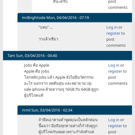
สินะครับ
post
by
เท่ากับ
comments
readonly
ว่า
ไม่
mrBrightside
Mon, 04/04/2016 - 07:19
เคย
In
"แทบ" ...
Log in
or
ใช้
reply
register
to
สินค้า
to
ว่าแล้วเชียว
post
by
แอปเปิล
comments
readonly
พัก
หลัง
Tam
Sun, 03/04/2016 - 00:40
by
Jobs คือ Apple
Log in
or
namon2345
Apple คือ Jobs
register
to
โลกหลัง Jobs แล้ว Apple ยังไม่มีนวัตกรรม
post
อะไร นอกจาก ลดต้นทุน และพยายาม Up
comments
sale iphone ด้วยความจุ 16GB กับ 64GB ดูถูก
ผู้บริโภคแท้
nrml
Sun, 03/04/2016 - 02:34
In
ถ้ายึดเอาตามคำพูดคุณเป็นหลักตอน
Log in
or
reply
นี้ผมว่า มือถือทุกค่ายต่างก็กำลังดูถูก
register
to
to
ผู้บริโภคกันหมด เพราะกำลังทำแต่
post
Jobs