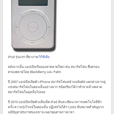
iPod รุ่นแรก ที่มาภาพ:
วิกิพีเดีย
หลังจากนั้น แอปเปิลเริ่มมองหาตลาดใหม่ เช่น สมาร์ทโฟน ซึ่งครอบ
ครองตลาดโดย BlackBerry และ Palm
ปี 2007 แอปเปิลเปิดตัว iPhone สมาร์ทโฟนหน้าจอสัมผัส แตกต่างจากคู่
แข่งสมาร์ทโฟนในตอนนั้นอย่างมาก ชนิดเรียกได้ว่าทำลายล้างตลาด
สมาร์ทโฟนในยุคนั้นไปเลย
ปี 2010 แอปเปิลเปิดตัวแท็บเล็ต iPad สั่นสะเทือนวงการเทคโนโลยีอีก
ครั้ง ความรุ่งโรจน์ในตอนนั้น ปฏิเสธไม่ได้ว่า Jobs มีบทบาทสำคัญมาก
แม้ปัญหาสุขภาพของเขาจะพอกพูนตามกาลเวลา