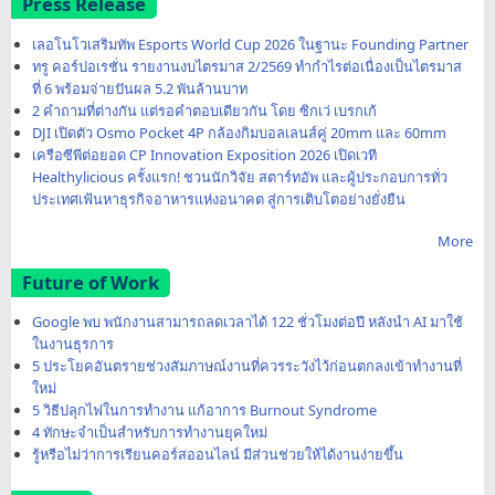
Press Release
เลอโนโวเสริมทัพ Esports World Cup 2026 ในฐานะ Founding Partner
ทรู คอร์ปอเรชั่น รายงานงบไตรมาส 2/2569 ทำกำไรต่อเนื่องเป็นไตรมาส
ที่ 6 พร้อมจ่ายปันผล 5.2 พันล้านบาท
2 คำถามที่ต่างกัน แต่รอคำตอบเดียวกัน โดย ซิกเว่ เบรกเก้
DJI เปิดตัว Osmo Pocket 4P กล้องกิมบอลเลนส์คู่ 20mm และ 60mm
เครือซีพีต่อยอด CP Innovation Exposition 2026 เปิดเวที
Healthylicious ครั้งแรก! ชวนนักวิจัย สตาร์ทอัพ และผู้ประกอบการทั่ว
ประเทศเฟ้นหาธุรกิจอาหารแห่งอนาคต สู่การเติบโตอย่างยั่งยืน
More
Future of Work
Google พบ พนักงานสามารถลดเวลาได้ 122 ชั่วโมงต่อปี หลังนำ AI มาใช้
ในงานธุรการ
5 ประโยคอันตรายช่วงสัมภาษณ์งานที่ควรระวังไว้ก่อนตกลงเข้าทำงานที่
ใหม่
5 วิธีปลุกไฟในการทำงาน แก้อาการ Burnout Syndrome
4 ทักษะจำเป็นสำหรับการทำงานยุคใหม่
รู้หรือไม่ว่าการเรียนคอร์สออนไลน์ มีส่วนช่วยให้ได้งานง่ายขึ้น