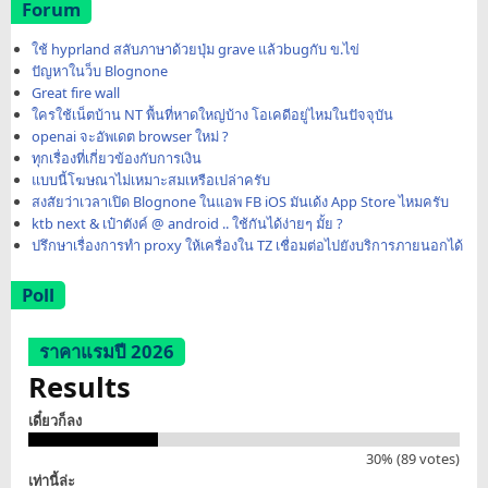
Forum
ใช้ hyprland สลับภาษาด้วยปุ่ม grave แล้วbugกับ ข.ไข่
ปัญหาในว็บ Blognone
Great fire wall
ใครใช้เน็ตบ้าน NT พื้นที่หาดใหญ่บ้าง โอเคดีอยู่ไหมในปัจจุบัน
openai จะอัพเดต browser ใหม่ ?
ทุกเรื่องที่เกี่ยวข้องกับการเงิน
แบบนี้โฆษณาไม่เหมาะสมเหรือเปล่าครับ
สงสัยว่าเวลาเปิด Blognone ในแอพ FB iOS มันเด้ง App Store ไหมครับ
ktb next & เป๋าตังค์ @ android .. ใช้กันได้ง่ายๆ มั้ย ?
ปรึกษาเรื่องการทำ proxy ให้เครื่องใน TZ เชื่อมต่อไปยังบริการภายนอกได้
Poll
ราคาแรมปี 2026
Results
เดี๋ยวก็ลง
30% (89 votes)
เท่านี้ล่ะ