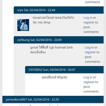
comments
srps
Sat, 02/04/2016 - 22:44
In
Gmail เลยโดนด่าฉลองวันเกิดไง
Log in
or
reply
ปล. mic drop
register
to
to
post
และ
comments
มี
ใคร
zerlkung
Sat, 02/04/2016 - 23:09
ลืม
In
gmail ให้พื้นที่ 1gb hotmail 2mb
Log in
or
อะไร
reply
ตอนนั้นสินะ
register
to
ไป
to
post
หรือ
และ
comments
เปล่า
มี
ว่า
ใคร
OXYGEN2
Sun, 03/04/2016 - 03:47
by
ลืม
In
Charin
จุดเปลี่ยนสำคัญเลย
Log in
or
อะไร
reply
Tapang
register
to
ไป
to
post
หรือ
gmail
comments
เปล่า
ให้
ว่า
พื้นที่
JamesBond007
Sat, 02/04/2016 - 22:35
by
1gb
Charin