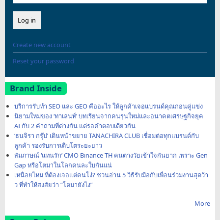
Create new account
Reset your password
Brand Inside
บริการรับทำ SEO และ GEO คืออะไร ให้ลูกค้าเจอแบรนด์คุณก่อนคู่แข่ง
นิยามใหม่ของ ‘ทาเลนท์’ บทเรียนจากคนรุ่นใหม่และอนาคตเศรษฐกิจยุค
AI กับ 2 คำถามที่ต่างกัน แต่รอคำตอบเดียวกัน
‘ธนจิรา กรุ๊ป’ เดินหน้าขยาย TANACHIRA CLUB เชื่อมต่อทุกแบรนด์กับ
ลูกค้า รองรับการเติบโตระยะยาว
สัมภาษณ์ ‘แทนรัก’ CMO Binance TH คนต่างวัยเข้าใจกันยาก เพราะ Gen
Gap หรือโตมาในโลกคนละใบกันแน่
เหนื่อยไหม ที่ต้องเจอแต่คนโง่? ชวนอ่าน 5 วิธีรับมือกับเพื่อนร่วมงานสุดว้า
ว ที่ทำให้สงสัยว่า “โตมายังไง”
More