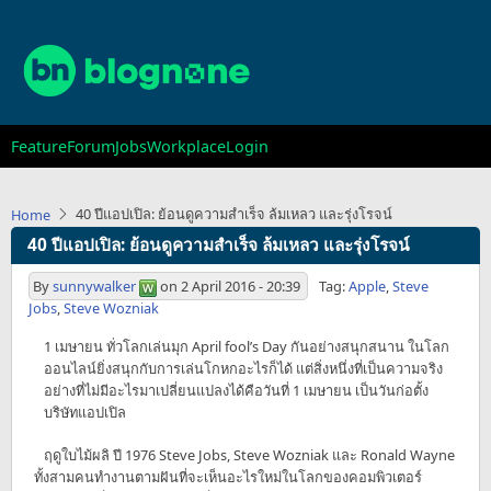
Skip
to
main
content
Main
Feature
Forum
Jobs
Workplace
Login
navigation
40 ปีแอปเปิล: ย้อนดูความสำเร็จ ล้มเหลว และรุ่งโรจน์
Home
40 ปีแอปเปิล: ย้อนดูความสำเร็จ ล้มเหลว และรุ่งโรจน์
By
sunnywalker
on
2 April 2016 - 20:39
Tag:
Apple
,
Steve
Jobs
,
Steve Wozniak
1 เมษายน ทั่วโลกเล่นมุก April fool’s Day กันอย่างสนุกสนาน ในโลก
ออนไลน์ยิ่งสนุกกับการเล่นโกหกอะไรก็ได้ แต่สิ่งหนึ่งที่เป็นความจริง
อย่างที่ไม่มีอะไรมาเปลี่ยนแปลงได้คือวันที่ 1 เมษายน เป็นวันก่อตั้ง
บริษัทแอปเปิล
ฤดูใบไม้ผลิ ปี 1976 Steve Jobs, Steve Wozniak และ Ronald Wayne
ทั้งสามคนทำงานตามฝันที่จะเห็นอะไรใหม่ในโลกของคอมพิวเตอร์