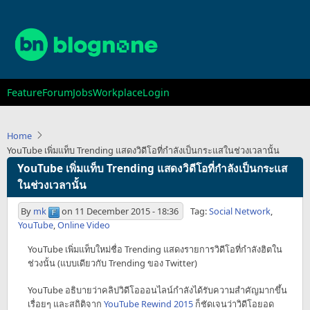
Skip
to
main
content
Main
Feature
Forum
Jobs
Workplace
Login
navigation
Home
YouTube เพิ่มแท็บ Trending แสดงวิดีโอที่กำลังเป็นกระแสในช่วงเวลานั้น
YouTube เพิ่มแท็บ Trending แสดงวิดีโอที่กำลังเป็นกระแส
ในช่วงเวลานั้น
By
mk
on
11 December 2015 - 18:36
Tag:
Social Network
,
YouTube
,
Online Video
YouTube เพิ่มแท็บใหม่ชื่อ Trending แสดงรายการวิดีโอที่กำลังฮิตใน
ช่วงนั้น (แบบเดียวกับ Trending ของ Twitter)
YouTube อธิบายว่าคลิปวิดีโอออนไลน์กำลังได้รับความสำคัญมากขึ้น
เรื่อยๆ และสถิติจาก
YouTube Rewind 2015
ก็ชัดเจนว่าวิดีโอยอด