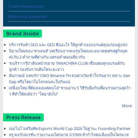
Create new account
Reset your password
Brand Inside
บริการรับทำ SEO และ GEO คืออะไร ให้ลูกค้าเจอแบรนด์คุณก่อนคู่แข่ง
นิยามใหม่ของ ‘ทาเลนท์’ บทเรียนจากคนรุ่นใหม่และอนาคตเศรษฐกิจยุค
AI กับ 2 คำถามที่ต่างกัน แต่รอคำตอบเดียวกัน
‘ธนจิรา กรุ๊ป’ เดินหน้าขยาย TANACHIRA CLUB เชื่อมต่อทุกแบรนด์กับ
ลูกค้า รองรับการเติบโตระยะยาว
สัมภาษณ์ ‘แทนรัก’ CMO Binance TH คนต่างวัยเข้าใจกันยาก เพราะ Gen
Gap หรือโตมาในโลกคนละใบกันแน่
เหนื่อยไหม ที่ต้องเจอแต่คนโง่? ชวนอ่าน 5 วิธีรับมือกับเพื่อนร่วมงานสุดว้า
ว ที่ทำให้สงสัยว่า “โตมายังไง”
More
Press Release
เลอโนโวเสริมทัพ Esports World Cup 2026 ในฐานะ Founding Partner
ทรู คอร์ปอเรชั่น รายงานงบไตรมาส 2/2569 ทำกำไรต่อเนื่องเป็นไตรมาส