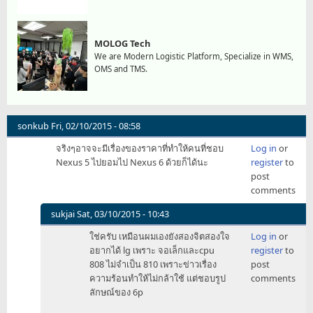
MOLOG Tech
We are Modern Logistic Platform, Specialize in WMS,
OMS and TMS.
sonkub
Fri, 02/10/2015 - 08:58
จริงๆอาจจะมีเรื่องของราคาที่ทำให้คนที่ชอบ
Log in
or
Nexus 5 ไปยอมไป Nexus 6 ด้วยก็ได้นะ
register
to
post
comments
sukjai
Sat, 03/10/2015 - 10:43
In
ใช่ครับ เหมือนผมเองยังสองจิตสองใจ
Log in
or
reply
อยากได้ lg เพราะ จอเล็กและcpu
register
to
to
808 ไม่จำเป็น 810 เพราะข่าวเรื่อง
post
จริงๆ
ความร้อนทำให้ไม่กล้าใช้ แต่ชอบรูป
comments
อาจ
ลักษณ์ของ 6p
จะ
มี