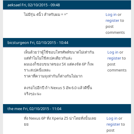
ถือ
aeksael
Fri, 02/10/2015 - 09:48
คว่ำ
ไม่มีรุ่น 4นิ้ว สำหรับผม = ="
Log in
or
บน
register
to
โต๊ะ
post
by
comments
tk719
bicsturgeon
Fri, 02/10/2015 - 10:44
เห็นด้วยว่าผู้ใช้ชอบโทรศัพท์ขนาดไม่เท่ากัน
Log in
or
แต่ทำไมไม่ใช้สเปคเดียวกันล่ะ
register
to
ผมเองก็ชอบขนาดของ 5X แต่คงจัด 6P ก็เพ
post
ราะสเปคนี่แหละ
comments
ราคาที่ความจุเท่ากันก็ต่างกันไม่มาก
คงรอไปอีกปี ถ้า Nexus 5 อัพ 6.0 แล้วดีขึ้น
จริงๆอะนะ
the mee
Fri, 02/10/2015 - 11:04
ทั่ง Nexus 6P ทั่ง Xperia Z5 น่าโดยทั่งนั้นเลย
Log in
or
ยย
register
to
post