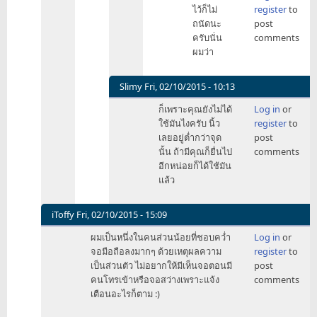
reply
ไว้ก็ไม่
register
to
to
ถนัดนะ
post
ถ้า
ครับนั่น
comments
ไม่
ผมว่า
สะดวก
ไม่
ว่า
Slimy
Fri, 02/10/2015 - 10:13
อยู่
In
ก็เพราะคุณยังไม่ได้
Log in
or
ตรง
reply
ใช้มันไงครับ นิ้ว
register
to
ไหน
to
เลยอยู่ต่ำกว่าจุด
post
ก็
ปกติ
นั้น ถ้ามีคุณก็ยื่นไป
comments
by
นิ้ว
อีกหน่อยก็ได้ใช้มัน
Infinity88
ชี้
แล้ว
ผม
ถ้า
ไม่
iToffy
Fri, 02/10/2015 - 15:09
อยู่
In
ผมเป็นหนึ่งในคนส่วนน้อยที่ชอบคว่ำ
Log in
or
ขอบ
reply
จอมือถือลงมากๆ ด้วยเหตุผลความ
register
to
ฝั่
to
เป็นส่วนตัว ไม่อยากให้มีเห็นจอตอนมี
post
by
คน
คนโทรเข้าหรือจอสว่างเพราะแจ้ง
comments
tk719
ส่วน
เตือนอะไรก็ตาม :)
ใหญ่
วางมือ