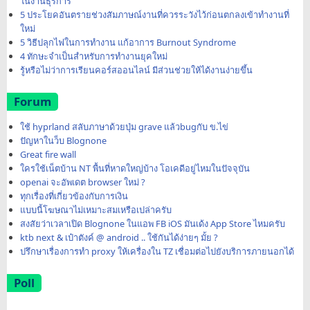
ในงานธุรการ
5 ประโยคอันตรายช่วงสัมภาษณ์งานที่ควรระวังไว้ก่อนตกลงเข้าทำงานที่
ใหม่
5 วิธีปลุกไฟในการทำงาน แก้อาการ Burnout Syndrome
4 ทักษะจำเป็นสำหรับการทำงานยุคใหม่
รู้หรือไม่ว่าการเรียนคอร์สออนไลน์ มีส่วนช่วยให้ได้งานง่ายขึ้น
Forum
ใช้ hyprland สลับภาษาด้วยปุ่ม grave แล้วbugกับ ข.ไข่
ปัญหาในว็บ Blognone
Great fire wall
ใครใช้เน็ตบ้าน NT พื้นที่หาดใหญ่บ้าง โอเคดีอยู่ไหมในปัจจุบัน
openai จะอัพเดต browser ใหม่ ?
ทุกเรื่องที่เกี่ยวข้องกับการเงิน
แบบนี้โฆษณาไม่เหมาะสมเหรือเปล่าครับ
สงสัยว่าเวลาเปิด Blognone ในแอพ FB iOS มันเด้ง App Store ไหมครับ
ktb next & เป๋าตังค์ @ android .. ใช้กันได้ง่ายๆ มั้ย ?
ปรึกษาเรื่องการทำ proxy ให้เครื่องใน TZ เชื่อมต่อไปยังบริการภายนอกได้
Poll