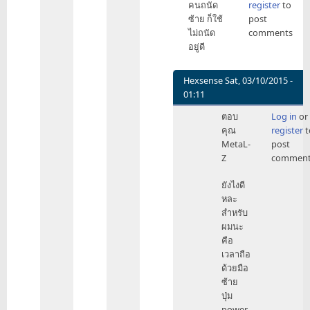
คนถนัด
register
to
to
ซ้าย ก็ใช้
post
ถ้า
ไม่ถนัด
comments
ไม่
อยู่ดี
สะดวก
ไม่
ว่า
Hexsense
Sat, 03/10/2015 -
อยู่
01:11
ตรง
In
ตอบ
Log in
or
ไหน
reply
คุณ
register
t
ก็
to
MetaL-
post
by
แบบ
Z
comment
Infinity88
นั้น
คน
ยังไงดี
ถนัด
หละ
ซ้าย
สำหรับ
by
ผมนะ
MetaL-
คือ
Z
เวลาถือ
ด้วยมือ
ซ้าย
ปุ่ม
power