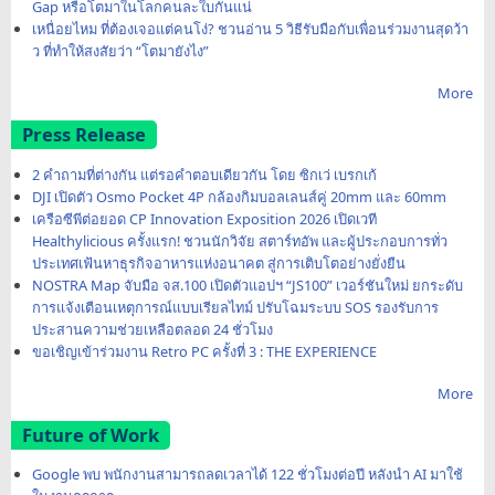
Gap หรือโตมาในโลกคนละใบกันแน่
เหนื่อยไหม ที่ต้องเจอแต่คนโง่? ชวนอ่าน 5 วิธีรับมือกับเพื่อนร่วมงานสุดว้า
ว ที่ทำให้สงสัยว่า “โตมายังไง”
More
Press Release
2 คำถามที่ต่างกัน แต่รอคำตอบเดียวกัน โดย ซิกเว่ เบรกเก้
DJI เปิดตัว Osmo Pocket 4P กล้องกิมบอลเลนส์คู่ 20mm และ 60mm
เครือซีพีต่อยอด CP Innovation Exposition 2026 เปิดเวที
Healthylicious ครั้งแรก! ชวนนักวิจัย สตาร์ทอัพ และผู้ประกอบการทั่ว
ประเทศเฟ้นหาธุรกิจอาหารแห่งอนาคต สู่การเติบโตอย่างยั่งยืน
NOSTRA Map จับมือ จส.100 เปิดตัวแอปฯ “JS100” เวอร์ชันใหม่ ยกระดับ
การแจ้งเตือนเหตุการณ์แบบเรียลไทม์ ปรับโฉมระบบ SOS รองรับการ
ประสานความช่วยเหลือตลอด 24 ชั่วโมง
ขอเชิญเข้าร่วมงาน Retro PC ครั้งที่ 3 : THE EXPERIENCE
More
Future of Work
Google พบ พนักงานสามารถลดเวลาได้ 122 ชั่วโมงต่อปี หลังนำ AI มาใช้