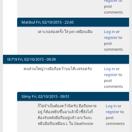
register
to
ให้
to
post
คิ
อ่าน
comments
by
ย่อหน้า
errin
สุดท้าย
Matibul
Fri, 02/10/2015 - 22:45
แล้ว
In
เคาะจอสองครั้ง ใส่ pin เหมือนเดิม
Log in
or
ทำ
reply
register
to
ให้
to
post
คิ
อ่าน
comments
by
ย่อหน้า
errin
สุดท้าย
tk719
Fri, 02/10/2015 - 09:39
แล้ว
คนส่วนใหญ่วางมือถือคว่ำบนโต๊ะเหรอครับ
Log in
or
ทำ
register
to
ให้
post
คิ
comments
by
errin
Slimy
Fri, 02/10/2015 - 09:51
In
ก็ไม่จำเป็นต้องคว่ำนิครับ มือถือหงาย
Log in
or
reply
อยู่ ก็ต้องหยิบขึ้นมาแล้วนิ้วชี้ยังไงก็
register
to
to
ต้องจับหลังมือถืออยู่แล้ว ยกเว้นจะ
post
คน
หยิบมือถือเหมือน L ใน Deathnote
comments
ส่วน
ใหญ่