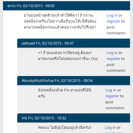
เรื่อง
errin
Fri, 02/10/2015 - 09:00
ของ
อ่านย่อหน้าสุดท้ายแล้วทำให้คิดว่า ถ้าเราจะ
Log in
or
รา
ปลดล็อกเครื่องโดยวางมือถือบนโต๊ะนี่คือต้อง
register
to
คา
ยกมาปลดล็อกก่อนแล้วค่อยวางกลับไปรึเปล่า
post
ที่ท
comments
by
sonkub
aeksael
Fri, 02/10/2015 - 09:47
In
+1 ถ้าผมแค่อยากเปิดจอดู ต้องยก
Log in
or
reply
มาสแกนหรือไม่ปลดแบบเก่าสินะ Osz
register
to
to
post
อ่าน
comments
ย่อหน้า
สุดท้าย
WoodyWutthichai
Fri, 02/10/2015 - 09:54
แล้ว
In
ยังปลดล็อกด้วย Pin ตามปกติได้นิ
Log in
or
ทำ
reply
ครับ
register
to
ให้
to
post
คิ
อ่าน
comments
by
ย่อหน้า
errin
สุดท้าย
mk
Fri, 02/10/2015 - 10:32
แล้ว
In
Nexus ไม่มีปุ่มโฮมอยู่แล้วนี่ครับ?
Log in
or
ทำ
reply