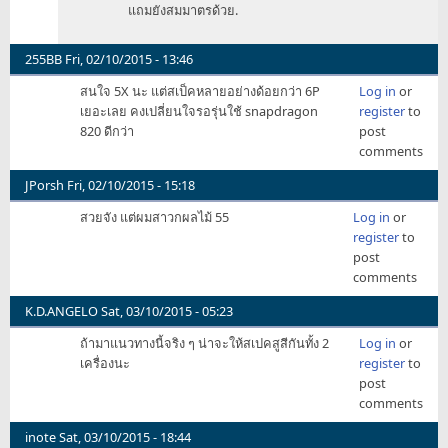
แถมยังสมมาตรด้วย.
กาง
วาง
ไว้
255BB
Fri, 02/10/2015 - 13:46
ด้าน
สนใจ 5X นะ แต่สเป็คหลายอย่างด้อยกว่า 6P
Log in
or
หน้า
เยอะเลย คงเปลี่ยนใจรอรุ่นใช้ snapdragon
register
to
by
820 ดีกว่า
post
jpuv_
comments
JPorsh
Fri, 02/10/2015 - 15:18
สวยจัง แต่ผมสาวกผลไม้ 55
Log in
or
register
to
post
comments
K.D.ANGELO
Sat, 03/10/2015 - 05:23
ถ้ามาแนวทางนี้จริง ๆ น่าจะให้สเปคสูสีกันทั้ง 2
Log in
or
เครื่องนะ
register
to
post
comments
inote
Sat, 03/10/2015 - 18:44