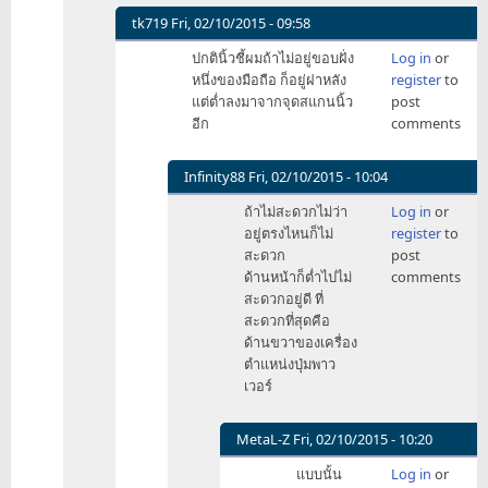
วางมือ
tk719
Fri, 02/10/2015 - 09:58
ถือ
In
ปกตินิ้วชี้ผมถ้าไม่อยู่ขอบฝั่ง
Log in
or
คว่ำ
reply
หนึ่งของมือถือ ก็อยู่ฝาหลัง
register
to
บน
to
แต่ต่ำลงมาจากจุดสแกนนิ้ว
post
โต๊ะ
ก็
อีก
comments
by
ไม่
tk719
จำเป็น
ต้อง
Infinity88
Fri, 02/10/2015 - 10:04
คว่ำ
In
ถ้าไม่สะดวกไม่ว่า
Log in
or
นิ
reply
อยู่ตรงไหนก็ไม่
register
to
ครับ
to
สะดวก
post
by
ปกติ
ด้านหน้าก็ต่ำไปไม่
comments
Slimy
นิ้ว
สะดวกอยู่ดี ที่
ชี้
สะดวกที่สุดคือ
ผม
ด้านขวาของเครื่อง
ถ้า
ตำแหน่งปุ่มพาว
ไม่
เวอร์
อยู่
ขอบ
ฝั่
MetaL-Z
Fri, 02/10/2015 - 10:20
by
In
แบบนั้น
Log in
or
tk719
reply