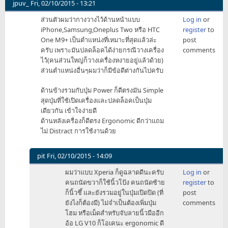
jpuv_
Fri, 02/10/2015 - 13:21
ส่วนตัวผมว่ากางวางไว้ด้านหน้าแบบ
Log in
or
iPhone,Samsung,Oneplus Two หรือ HTC
register
to
One M9+ เป็นตำแหน่งที่เหมาะที่สุดแล้วล่ะ
post
ครับ เพราะมันปลดล็อคได้ง่ายกรณีวางเครื่อง
comments
ไว้(คนส่วนใหญ่ก็วางเครื่องหงายอยู่แล้วด้วย)
ส่วนตำแหน่งอื่นๆผมว่าก็มีข้อดีต่างกันไปครับ
ด้านข้างรวมกับปุ่ม Power ก็ดีตรงมัน Simple
สุดปุ่มที่ใช้เปิดเครื่องและปลดล็อคเป็นปุ่ม
เดียวกัน เข้าใจง่ายดี
ด้านหลังเครื่องก็ดีตรง Ergonomic ดีกว่าแถม
ไม่ Distract การใช้งานด้วย
pit
Fri, 02/10/2015 - 14:09
In
ผมว่าแบบ Xperia ก็ดูฉลาดดีนะครับ
Log in
or
reply
คนถนัดขวาก็ใช้นิ้วโป้ง คนถนัดซ้าย
register
to
to
ก็นิ้วชึ้ และยังรวมอยู่ในปุ่มเปิดปิด (ที่
post
ส่วน
ยังไงก็ต้องมี) ไม่จำเป็นต้องเพิ่มปุ่ม
comments
ตัว
โฮม หรือเม็ดสำหรับจับลายนิ้วมืออีก
ผม
อ้อ LG V10 ก็โอเคนะ ergonomic ดี
ว่า