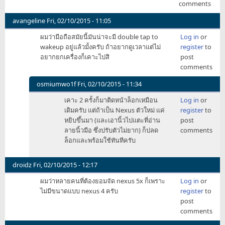
comments
avangeline
Fri, 02/10/2015 - 11:05
ผมว่ามือถือสมัยนี้มันน่าจะมี double tap to
Log in
or
wakeup อยู่แล้วมั้งครับ ถ้าอยากดูเวลาแต่ไม่
register
to
อยากยกเครื่องก็เคาะไปสิ
post
comments
osmiumwo1f
Fri, 02/10/2015 - 11:34
In
เคาะ 2 ครั้งก็มาติดหน้าล็อกเหมือน
Log in
or
reply
เดิมครับ แต่ถ้าเป็น Nexus ตัวใหม่ แค่
register
to
to
หยิบขึ้นมา (และเอานิ้วไปแตะที่อ่าน
post
ผม
ลายนิ้วมือ ซึ่งปรับตัวไม่ยาก) ก็ปลด
comments
ว่า
ล็อกและพร้อมใช้ทันทีครับ
มือ
ถือ
สมัย
droidz
Fri, 02/10/2015 - 12:17
นี้
ผมว่าหลายคนที่ต้องยอมจัด nexus 5x ก็เพราะ
Log in
or
มัน
ไม่มีขนาดแบบ nexus 4 ครับ
register
to
น่า
post
จะมี
comments
by
avangeline