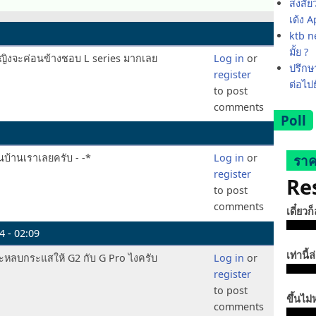
สงสัย
เด้ง 
ktb ne
มั้ย ?
หญิงจะค่อนข้างชอบ L series มากเลย
Log in
or
ปรึกษา
register
ต่อไป
to post
comments
Poll
ในบ้านเราเลยครับ - -*
Log in
or
ราค
register
Re
to post
comments
เดี๋ยวก
4 - 02:09
เท่านี้ล
าะหลบกระแสให้ G2 กับ G Pro ไงครับ
Log in
or
register
to post
ขึ้นไม่
comments