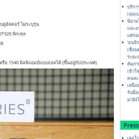
บริกา
เจอแบ
นิยาม
อัลคอร์ ไม่ระบุรุ่น
และอน
0*320 พิกเซล
แต่รอ
‘ธนจิ
MB
เชื่อ
ระยะ
รือ 1540 มิลลิแอมป์แบบถอดได้ (ขึ้นอยู่กับประเทศ)
สัมภา
เข้าใ
คนละใ
เหนื่อ
รับมือ
มายังไ
Press
เลอโน