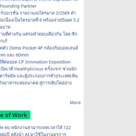
Founding Partner
อร์ปอเรชั่น รายงานงบไตรมาส 2/2569 ทำ
อเนื่องเป็นไตรมาสที่ 6 พร้อมจ่ายปันผล 5.2
านบาท
ามที่ต่างกัน แต่รอคำตอบเดียวกัน โดย ซิก
รกเก้
ปิดตัว Osmo Pocket 4P กล้องกิมบอลเลนส์
20mm และ 60mm
ซีพีต่อยอด CP Innovation Exposition
เปิดเวที Healthylicious ครั้งแรก! ชวนนัก
 สตาร์ทอัพ และผู้ประกอบการทั่วประเทศเฟ้น
กิจอาหารแห่งอนาคต สู่การเติบโตอย่าง
More
e of Work
e พบ พนักงานสามารถลดเวลาได้ 122
มงต่อปี หลังนำ AI มาใช้ในงานธุรการ