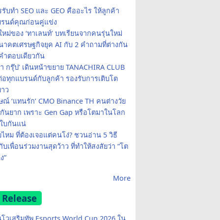
รรับทำ SEO และ GEO คืออะไร ให้ลูกค้า
รนด์คุณก่อนคู่แข่ง
ใหม่ของ ‘ทาเลนท์’ บทเรียนจากคนรุ่นใหม่
าคตเศรษฐกิจยุค AI กับ 2 คำถามที่ต่างกัน
คำตอบเดียวกัน
รา กรุ๊ป’ เดินหน้าขยาย TANACHIRA CLUB
มต่อทุกแบรนด์กับลูกค้า รองรับการเติบโต
ยาว
ษณ์ ‘แทนรัก’ CMO Binance TH คนต่างวัย
จกันยาก เพราะ Gen Gap หรือโตมาในโลก
บกันแน่
ยไหม ที่ต้องเจอแต่คนโง่? ชวนอ่าน 5 วิธี
กับเพื่อนร่วมงานสุดว้าว ที่ทำให้สงสัยว่า “โต
ง”
More
 Release
โวเสริมทัพ Esports World Cup 2026 ใน