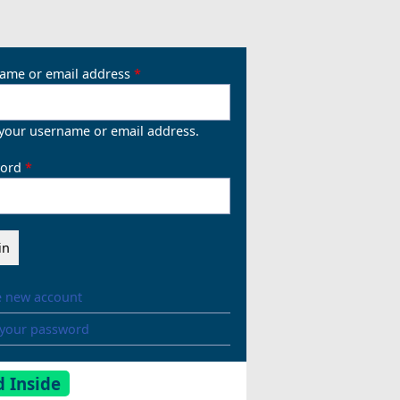
ame or email address
 your username or email address.
ord
e new account
 your password
 Inside