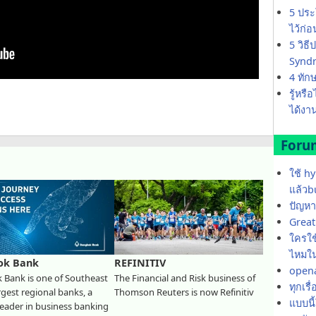
5 ประ
ไว้ก่
5 วิธ
Synd
4 ทัก
รู้หรื
ได้งาน
Foru
ใช้ h
แล้วb
ปัญหา
Great 
ใครใช้
ไหมใน
ok Bank
REFINITIV
opena
 Bank is one of Southeast
The Financial and Risk business of
ทุกเรื
argest regional banks, a
Thomson Reuters is now Refinitiv
แบบนี
eader in business banking