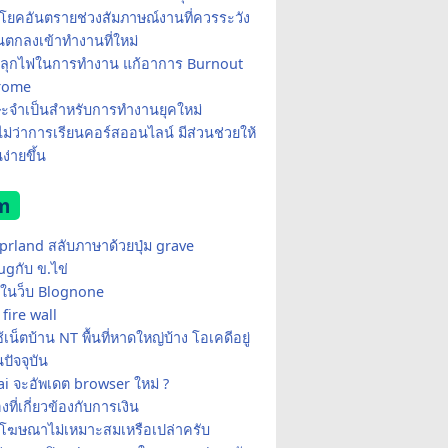
โยคอันตรายช่วงสัมภาษณ์งานที่ควรระวัง
อนตกลงเข้าทำงานที่ใหม่
ีปลุกไฟในการทำงาน แก้อาการ Burnout
rome
ษะจำเป็นสำหรับการทำงานยุคใหม่
อไม่ว่าการเรียนคอร์สออนไลน์ มีส่วนช่วยให้
ง่ายขึ้น
m
yprland สลับภาษาด้วยปุ่ม grave
ugกับ ข.ไข่
ในว็บ Blognone
fire wall
เน็ตบ้าน NT พื้นที่หาดใหญ่บ้าง โอเคดีอยู่
ปัจจุบัน
i จะอัพเดต browser ใหม่ ?
่องที่เกี่ยวข้องกับการเงิน
้โฆษณาไม่เหมาะสมเหรือเปล่าครับ