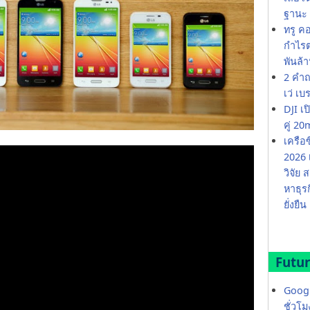
ฐานะ 
ทรู ค
กำไรต่
พันล้
2 คำถ
เว่ เบ
DJI เ
คู่ 
เครือ
2026 
วิจัย
หาธุร
ยั่งยืน
Futur
Googl
ชั่วโ