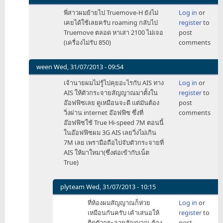
In
พี่สาวผมย้ายไป Truemove-H ยังไม่
Log in
or
reply
เคยได้ใช้เลยครับ roaming กลับไป
register
to
to
Truemove ตลอด หาเสา 2100 ไม่เจอ
post
Hosted
(เครื่องไม่รับ 850)
comments
by:
dtac
trinet
ween
Wed, 31/07/2013 - 09:54
by
In
เจ้านายผมไม่รู้ไปคุยอะไรกับ AIS ทาง
Log in
or
iamjav
reply
AIS ให้ตัวกระจายสัญญาณมาตั้งใน
register
to
to
อ๊อฟฟิซเลย ดูเหมือนจะดี แต่มันต้อง
post
Hosted
วิ่งผ่าน internet อ๊อฟฟิซ ซึ่งที่
comments
by:
อ๊อฟฟิซใช้ True Hi-speed 7M ตอนนี้
dtac
ในอ๊อฟฟิซผม 3G AIS เลยวิ่งไม่เกิน
trinet
7M เลย เพรามือถือไปจับตัวกระจายที่
by
AIS ให้มาใหมา(ซึ่งต่อเข้ากับเน็ต
iamjav
True)
plyteam
Wed, 31/07/2013 - 10:15
In
ที่ห้องผมสัญญาณก็ห่วย
Log in
or
reply
เหมือนกันครับ เค้าเสนอให้
register
to
to
ติดตัวกระจายสัญญาณ ต้อง
post