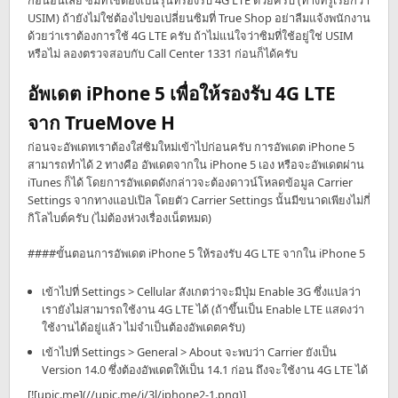
ก่อนอื่นเลย ซิมที่ใช้ต้องเป็นรุ่นที่รองรับ 4G LTE ด้วยครับ (ทางทรูเรียกว่า
USIM) ถ้ายังไม่ใช่ต้องไปขอเปลี่ยนซิมที่ True Shop อย่าลืมแจ้งพนักงาน
ด้วยว่าเราต้องการใช้ 4G LTE ครับ ถ้าไม่แน่ใจว่าซิมที่ใช้อยู่ใช่ USIM
หรือไม่ ลองตรวจสอบกับ Call Center 1331 ก่อนก็ได้ครับ
อัพเดต iPhone 5 เพื่อให้รองรับ 4G LTE
จาก TrueMove H
ก่อนจะอัพเดทเราต้องใส่ซิมใหม่เข้าไปก่อนครับ การอัพเดต iPhone 5
สามารถทำได้ 2 ทางคือ อัพเดตจากใน iPhone 5 เอง หรือจะอัพเดตผ่าน
iTunes ก็ได้ โดยการอัพเดตดังกล่าวจะต้องดาวน์โหลดข้อมูล Carrier
Settings จากทางแอปเปิล โดยตัว Carrier Settings นั้นมีขนาดเพียงไม่กี่
กิโลไบต์ครับ (ไม่ต้องห่วงเรื่องเน็ตหมด)
####ขั้นตอนการอัพเดต iPhone 5 ให้รองรับ 4G LTE จากใน iPhone 5
เข้าไปที่ Settings > Cellular สังเกตว่าจะมีปุ่ม Enable 3G ซึ่งแปลว่า
เรายังไม่สามารถใช้งาน 4G LTE ได้ (ถ้าขึ้นเป็น Enable LTE แสดงว่า
ใช้งานได้อยู่แล้ว ไม่จำเป็นต้องอัพเดตครับ)
เข้าไปที่ Settings > General > About จะพบว่า Carrier ยังเป็น
Version 14.0 ซึ่งต้องอัพเดตให้เป็น 14.1 ก่อน ถึงจะใช้งาน 4G LTE ได้
[![upic.me](//upic.me/i/3l/iphone2-1.png)]