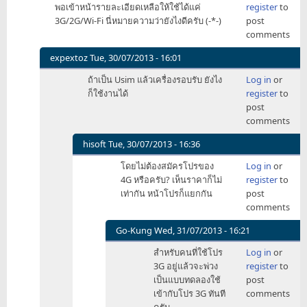
พอเข้าหน้ารายละเอียดเหลือให้ใช้ได้แค่
register
to
3G/2G/Wi-Fi นี่หมายความว่ายังไงดีครับ (-*-)
post
comments
expextoz
Tue, 30/07/2013 - 16:01
In
ถ้าเป็น Usim แล้วเครื่องรอบรับ ยังไง
Log in
or
reply
ก็ใช้งานได้
register
to
to
post
หน้า
comments
โปรโมชัน
ใส่
hisoft
Tue, 30/07/2013 - 16:36
สัญลักษณ์
In
โดยไม่ต้องสมัครโปรของ
Log in
or
by
reply
4G หรือครับ? เห็นราคาก็ไม่
register
to
hisoft
to
เท่ากัน หน้าโปรก็แยกกัน
post
ถ้า
comments
เป็น
Usim
Go-Kung
Wed, 31/07/2013 - 16:21
by
In
สำหรับคนที่ใช้โปร
Log in
or
expextoz
reply
3G อยู่แล้วจะพ่วง
register
to
to
เป็นแบบทดลองใช้
post
โดย
เข้ากับโปร 3G ทันที
comments
ไม่