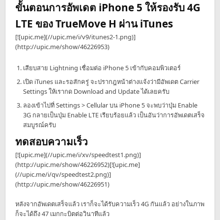
ขั้นตอนการอัพเดต iPhone 5 ให้รองรับ 4G
LTE ของ TrueMove H ผ่าน iTunes
[![upic.me](//upic.me/i/v9/itunes2-1.png)]
(http://upic.me/show/46226953)
เสียบสาย Lightning เชื่อมต่อ iPhone 5 เข้ากับคอมพิวเตอร์
เปิด iTunes และรอสักครู่ จะปรากฎหน้าต่างแจ้งว่ามีอัพเดต Carrier
Settings ให้เรากด Download and Update ได้เลยครับ
ลองเข้าไปที่ Settings > Cellular บน iPhone 5 จะพบว่าปุ่ม Enable
3G กลายเป็นปุ่ม Enable LTE เรียบร้อยแล้ว เป็นอันว่าการอัพเดตเสร็จ
สมบูรณ์ครับ
ทดสอบความเร็ว
[![upic.me](//upic.me/i/xv/speedtest1.png)]
(http://upic.me/show/46226952)[![upic.me]
(//upic.me/i/qv/speedtest2.png)]
(http://upic.me/show/46226951)
หลังจากอัพเดตเสร็จแล้ว เราก็จะได้รับความเร็ว 4G กันแล้ว อย่างในภาพ
ก็จะได้ถึง 47 เมกกะบิตต่อวินาทีแล้ว