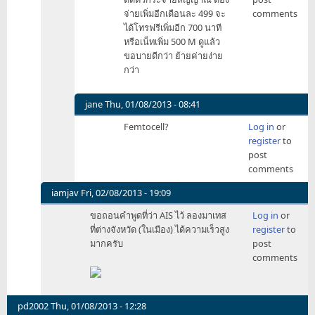
เจ้า
จ่ายเพิ่มอีกเดือนละ 499 จะ
comments
นาย
ได้โทรฟรีเพิ่มอีก 700 นาที
ผม
หรือเน็ทเพิ่ม 500 M ดูแล้ว
ไม่รู้
ขอบายดีกว่า ย้ายค่ายง่าย
ไป
กว่า
คุย
อะไร
กับ
jane
Thu, 01/08/2013 - 08:41
by
In
Femtocell?
Log in
or
ween
reply
register
to
to
post
เจ้า
comments
นาย
ผม
iamjav
Fri, 02/08/2013 - 19:09
ไม่รู้
In
ขอถอนคำพูดที่ว่า AIS ไว้ ลองมาเทส
Log in
or
ไป
reply
ที่ต่างจังหวัด (ในเมือง) ได้ความเร็วสูง
register
to
คุย
to
มากครับ
post
อะไร
Hosted
comments
กับ
by:
by
dtac
ween
trinet
by
pd2002
Thu, 01/08/2013 - 12:28