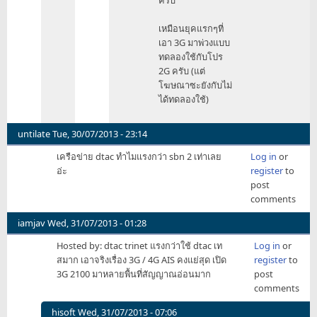
ครับ
ต้อง
สมัคร
เหมือนยุคแรกๆที่
โปร
เอา 3G มาพ่วงแบบ
ของ
ทดลองใช้กับโปร
4G
2G ครับ (แต่
by
โฆษณาซะยังกับไม่
hisoft
ได้ทดลองใช้)
untilate
Tue, 30/07/2013 - 23:14
เครือข่าย dtac ทำไมแรงกว่า sbn 2 เท่าเลย
Log in
or
อ่ะ
register
to
post
comments
iamjav
Wed, 31/07/2013 - 01:28
Hosted by: dtac trinet แรงกว่าใช้ dtac เท
Log in
or
สมาก เอาจริงเรื่อง 3G / 4G AIS คงแย่สุด เปิด
register
to
3G 2100 มาหลายพื้นที่สัญญาณอ่อนมาก
post
comments
hisoft
Wed, 31/07/2013 - 07:06