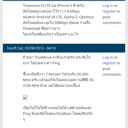
iamjav
Truemove-H LTE บน iPhone 5 ช้าครับ
Log in
or
อัพโหลดถูกแคปเอาไว้ราว 7-8 Mbps
register
to
ลองพวก Android S4 LTE, Xperia Z, Optimus
post
อัพโหลดมันจะพุ่งไป 20Mbps อัพเลย รวมถึง
comments
Download ที่พุ่งกว่ามาก
ไม่แน่ใจเหมือนกันว่าเป็นเพราะอะไร
hisoft
Sat, 03/08/2013 - 04:19
ย้ายมา TrueMove-H คืนแรกครับ ประทับใจ
Log in
or
มาก โดยเฉพาะค่า Ping
register
to
post
ชี้แจงนิดนึงว่า 7 Mozart ไม่รองรับ 3G 850
comments
MHz ครับ แล้วผมก็ยังไม่เคยเจอสถานที่ที่มี 3G
2100 MHz ด้วย เลยได้ผลมาแบบนี้แล
เปิดเว็บก็ไม่ได้ช้าจนทนไม่ได้ แต่ด้วยพลังแห่ง
Ping นี่เลยขัดใจตอนก่อนมันจะโหลดเสียจริง
ๆ