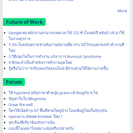
More
Future of Work
Google พบ พนักงานสามารถลดเวลาได้ 122 ชั่วโมงต่อปี หลังนำ AI มาใช้
ในงานธุรการ
5 ประโยคอันตรายช่วงสัมภาษณ์งานที่ควรระวังไว้ก่อนตกลงเข้าทำงานที่
ใหม่
5 วิธีปลุกไฟในการทำงาน แก้อาการ Burnout Syndrome
4 ทักษะจำเป็นสำหรับการทำงานยุคใหม่
รู้หรือไม่ว่าการเรียนคอร์สออนไลน์ มีส่วนช่วยให้ได้งานง่ายขึ้น
Forum
ใช้ hyprland สลับภาษาด้วยปุ่ม grave แล้วbugกับ ข.ไข่
ปัญหาในว็บ Blognone
Great fire wall
ใครใช้เน็ตบ้าน NT พื้นที่หาดใหญ่บ้าง โอเคดีอยู่ไหมในปัจจุบัน
openai จะอัพเดต browser ใหม่ ?
ทุกเรื่องที่เกี่ยวข้องกับการเงิน
แบบนี้โฆษณาไม่เหมาะสมเหรือเปล่าครับ