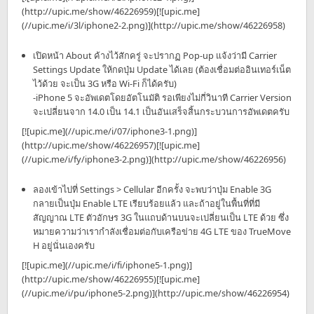
(http://upic.me/show/46226959)[![upic.me]
(//upic.me/i/3l/iphone2-2.png)](http://upic.me/show/46226958)
เปิดหน้า About ค้างไว้สักครู่ จะปรากฏ Pop-up แจ้งว่ามี Carrier
Settings Update ให้กดปุ่ม Update ได้เลย (ต้องเชื่อมต่ออินเทอร์เน็ต
ไว้ด้วย จะเป็น 3G หรือ Wi-Fi ก็ได้ครับ)
-iPhone 5 จะอัพเดตโดยอัตโนมัติ รอเพียงไม่กี่วินาที Carrier Version
จะเปลี่ยนจาก 14.0 เป็น 14.1 เป็นอันเสร็จสิ้นกระบวนการอัพเดตครับ
[![upic.me](//upic.me/i/07/iphone3-1.png)]
(http://upic.me/show/46226957)[![upic.me]
(//upic.me/i/fy/iphone3-2.png)](http://upic.me/show/46226956)
ลองเข้าไปที่ Settings > Cellular อีกครั้ง จะพบว่าปุ่ม Enable 3G
กลายเป็นปุ่ม Enable LTE เรียบร้อยแล้ว และถ้าอยู่ในพื้นที่ที่มี
สัญญาณ LTE ตัวอักษร 3G ในแถบด้านบนจะเปลี่ยนเป็น LTE ด้วย ซึ่ง
หมายความว่าเรากำลังเชื่อมต่อกับเครือข่าย 4G LTE ของ TrueMove
H อยู่นั่นเองครับ
[![upic.me](//upic.me/i/fi/iphone5-1.png)]
(http://upic.me/show/46226955)[![upic.me]
(//upic.me/i/pu/iphone5-2.png)](http://upic.me/show/46226954)