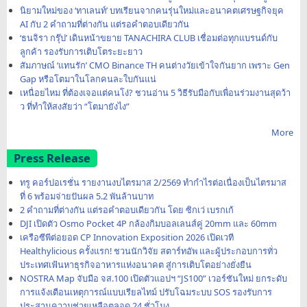
นิยามใหม่ของ ‘ทาเลนท์’ บทเรียนจากคนรุ่นใหม่และอนาคตเศรษฐกิจยุค
AI กับ 2 คำถามที่ต่างกัน แต่รอคำตอบเดียวกัน
‘ธนจิรา กรุ๊ป’ เดินหน้าขยาย TANACHIRA CLUB เชื่อมต่อทุกแบรนด์กับ
ลูกค้า รองรับการเติบโตระยะยาว
สัมภาษณ์ ‘แทนรัก’ CMO Binance TH คนต่างวัยเข้าใจกันยาก เพราะ Gen
Gap หรือโตมาในโลกคนละใบกันแน่
เหนื่อยไหม ที่ต้องเจอแต่คนโง่? ชวนอ่าน 5 วิธีรับมือกับเพื่อนร่วมงานสุดว้า
ว ที่ทำให้สงสัยว่า “โตมายังไง”
More
Press Release
ทรู คอร์ปอเรชั่น รายงานงบไตรมาส 2/2569 ทำกำไรต่อเนื่องเป็นไตรมาส
ที่ 6 พร้อมจ่ายปันผล 5.2 พันล้านบาท
2 คำถามที่ต่างกัน แต่รอคำตอบเดียวกัน โดย ซิกเว่ เบรกเก้
DJI เปิดตัว Osmo Pocket 4P กล้องกิมบอลเลนส์คู่ 20mm และ 60mm
เครือซีพีต่อยอด CP Innovation Exposition 2026 เปิดเวที
Healthylicious ครั้งแรก! ชวนนักวิจัย สตาร์ทอัพ และผู้ประกอบการทั่ว
ประเทศเฟ้นหาธุรกิจอาหารแห่งอนาคต สู่การเติบโตอย่างยั่งยืน
NOSTRA Map จับมือ จส.100 เปิดตัวแอปฯ “JS100” เวอร์ชันใหม่ ยกระดับ
การแจ้งเตือนเหตุการณ์แบบเรียลไทม์ ปรับโฉมระบบ SOS รองรับการ
ประสานความช่วยเหลือตลอด 24 ชั่วโมง