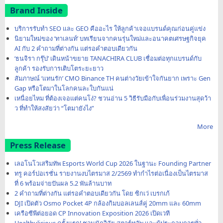
Brand Inside
บริการรับทำ SEO และ GEO คืออะไร ให้ลูกค้าเจอแบรนด์คุณก่อนคู่แข่ง
นิยามใหม่ของ ‘ทาเลนท์’ บทเรียนจากคนรุ่นใหม่และอนาคตเศรษฐกิจยุค
AI กับ 2 คำถามที่ต่างกัน แต่รอคำตอบเดียวกัน
‘ธนจิรา กรุ๊ป’ เดินหน้าขยาย TANACHIRA CLUB เชื่อมต่อทุกแบรนด์กับ
ลูกค้า รองรับการเติบโตระยะยาว
สัมภาษณ์ ‘แทนรัก’ CMO Binance TH คนต่างวัยเข้าใจกันยาก เพราะ Gen
Gap หรือโตมาในโลกคนละใบกันแน่
เหนื่อยไหม ที่ต้องเจอแต่คนโง่? ชวนอ่าน 5 วิธีรับมือกับเพื่อนร่วมงานสุดว้า
ว ที่ทำให้สงสัยว่า “โตมายังไง”
More
Press Release
เลอโนโวเสริมทัพ Esports World Cup 2026 ในฐานะ Founding Partner
ทรู คอร์ปอเรชั่น รายงานงบไตรมาส 2/2569 ทำกำไรต่อเนื่องเป็นไตรมาส
ที่ 6 พร้อมจ่ายปันผล 5.2 พันล้านบาท
2 คำถามที่ต่างกัน แต่รอคำตอบเดียวกัน โดย ซิกเว่ เบรกเก้
DJI เปิดตัว Osmo Pocket 4P กล้องกิมบอลเลนส์คู่ 20mm และ 60mm
เครือซีพีต่อยอด CP Innovation Exposition 2026 เปิดเวที