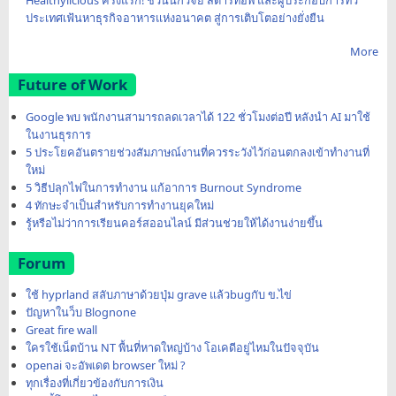
Healthylicious ครั้งแรก! ชวนนักวิจัย สตาร์ทอัพ และผู้ประกอบการทั่ว
ประเทศเฟ้นหาธุรกิจอาหารแห่งอนาคต สู่การเติบโตอย่างยั่งยืน
More
Future of Work
Google พบ พนักงานสามารถลดเวลาได้ 122 ชั่วโมงต่อปี หลังนำ AI มาใช้
ในงานธุรการ
5 ประโยคอันตรายช่วงสัมภาษณ์งานที่ควรระวังไว้ก่อนตกลงเข้าทำงานที่
ใหม่
5 วิธีปลุกไฟในการทำงาน แก้อาการ Burnout Syndrome
4 ทักษะจำเป็นสำหรับการทำงานยุคใหม่
รู้หรือไม่ว่าการเรียนคอร์สออนไลน์ มีส่วนช่วยให้ได้งานง่ายขึ้น
Forum
ใช้ hyprland สลับภาษาด้วยปุ่ม grave แล้วbugกับ ข.ไข่
ปัญหาในว็บ Blognone
Great fire wall
ใครใช้เน็ตบ้าน NT พื้นที่หาดใหญ่บ้าง โอเคดีอยู่ไหมในปัจจุบัน
openai จะอัพเดต browser ใหม่ ?
ทุกเรื่องที่เกี่ยวข้องกับการเงิน