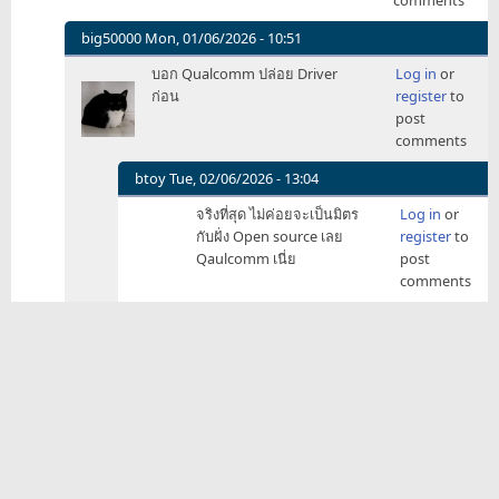
big50000
Mon, 01/06/2026 - 10:51
In
บอก Qualcomm ปล่อย Driver
Log in
or
reply
ก่อน
register
to
to
post
จัด
comments
มา
แบบ
btoy
Tue, 02/06/2026 - 13:04
No
In
จริงที่สุด ไม่ค่อยจะเป็นมิตร
Log in
or
OS
reply
กับฝั่ง Open source เลย
register
to
หน่อย
to
Qaulcomm เนี่ย
post
สิ
บอก
comments
ครับ…
Qualcomm
by
ปล่อย
zazaz
Driver…
by
big50000