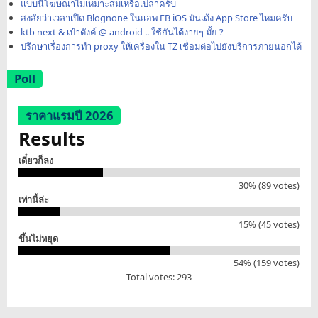
แบบนี้โฆษณาไม่เหมาะสมเหรือเปล่าครับ
สงสัยว่าเวลาเปิด Blognone ในแอพ FB iOS มันเด้ง App Store ไหมครับ
ktb next & เป๋าตังค์ @ android .. ใช้กันได้ง่ายๆ มั้ย ?
ปรึกษาเรื่องการทำ proxy ให้เครื่องใน TZ เชื่อมต่อไปยังบริการภายนอกได้
Poll
ราคาแรมปี 2026
Results
เดี๋ยวก็ลง
30% (89 votes)
เท่านี้ล่ะ
15% (45 votes)
ขึ้นไม่หยุด
54% (159 votes)
Total votes: 293