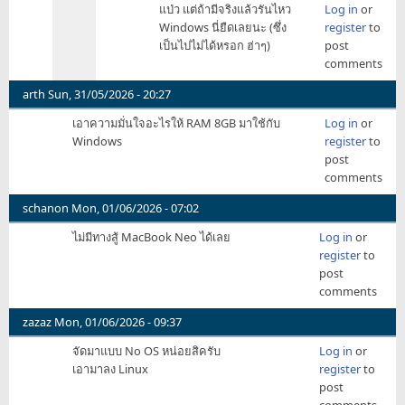
แป่ว แต่ถ้ามีจริงแล้วรันไหว
Log in
or
8
reply
Windows นี่ยืดเลยนะ (ซึ่ง
register
to
GB…
to
เป็นไปไม่ได้หรอก ฮ่าๆ)
post
by
สูงสุด
comments
TeamKiller
8
=
arth
Sun, 31/05/2026 - 20:27
อาจ
เอาความมั่นใจอะไรให้ RAM 8GB มาใช้กับ
Log in
or
จะมี
Windows
register
to
4
post
ด้วย
comments
by
Laktiu
schanon
Mon, 01/06/2026 - 07:02
ไม่มีทางสู้ MacBook Neo ได้เลย
Log in
or
register
to
post
comments
zazaz
Mon, 01/06/2026 - 09:37
จัดมาแบบ No OS หน่อยสิครับ
Log in
or
เอามาลง Linux
register
to
post
comments