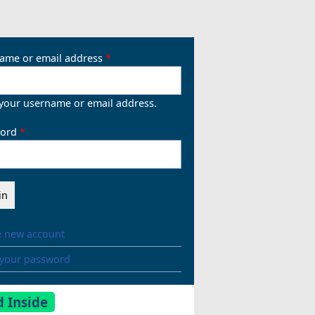
ame or email address
 your username or email address.
ord
e new account
 your password
 Inside