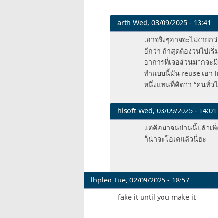
deaknaew
arth
Wed, 03/09/2025 - 13:41
In
เอาจริงๆอาจจะไม่ง่ายกว
reply
อีกว่า ถ้าสุดต้องวนไปเริ
to
อาการที่เจอส่วนมากจะมี
เอ่อ
ทำแบบนี้มัน reuse เอา l
ออออ…
หนึ่งแทนที่คิดว่า “คนทั่
by
Aize
hisoft
Wed, 03/09/2025 - 14:01
In
แต่คือมาจนป่านนี้แล้วเ
reply
ก็น่าจะโอเคแล้วนี่ฮะ
to
เอ่อ
ออออ…
by
lhpleo
Tue, 02/09/2025 - 18:57
Aize
fake it until you make it