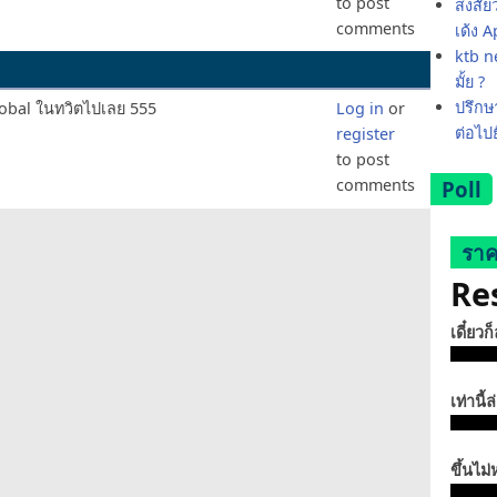
to post
สงสัย
comments
เด้ง 
ktb ne
มั้ย ?
ปรึกษา
obal ในทวิตไปเลย 555
Log in
or
ต่อไป
register
to post
comments
Poll
ราค
Re
เดี๋ยวก
เท่านี้ล
ขึ้นไม่