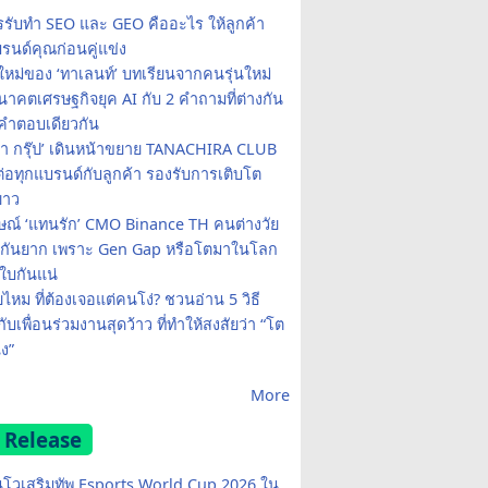
รรับทำ SEO และ GEO คืออะไร ให้ลูกค้า
รนด์คุณก่อนคู่แข่ง
ใหม่ของ ‘ทาเลนท์’ บทเรียนจากคนรุ่นใหม่
าคตเศรษฐกิจยุค AI กับ 2 คำถามที่ต่างกัน
คำตอบเดียวกัน
รา กรุ๊ป’ เดินหน้าขยาย TANACHIRA CLUB
มต่อทุกแบรนด์กับลูกค้า รองรับการเติบโต
ยาว
ษณ์ ‘แทนรัก’ CMO Binance TH คนต่างวัย
จกันยาก เพราะ Gen Gap หรือโตมาในโลก
บกันแน่
ยไหม ที่ต้องเจอแต่คนโง่? ชวนอ่าน 5 วิธี
กับเพื่อนร่วมงานสุดว้าว ที่ทำให้สงสัยว่า “โต
ง”
More
 Release
โวเสริมทัพ Esports World Cup 2026 ใน