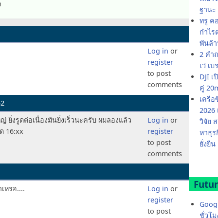
ก
ฐานะ 
ทรู ค
กำไรต่
พันล้
Log in
or
2 คำถ
register
เว่ เบ
to post
DJI เ
comments
คู่ 
เครือ
52
2026 
ยิ่งรูดต่อเนื่องมันยิ่งเร็วนะครับ ผมลองแล้ว
Log in
or
วิจัย
สุด 16:xx
register
หาธุร
to post
ยั่งยืน
comments
Futur
าเหรอ....
Log in
or
register
Googl
to post
ชั่วโ