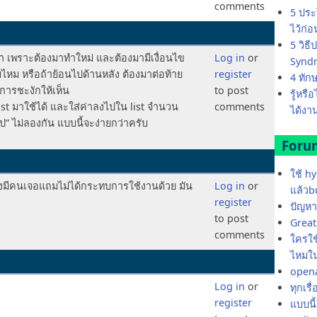
comments
5 ประ
ไว้ก่
5 วิธ
่า เพราะต้องมาทำใหม่ และต้องมามีเงื่อนไข
Log in
or
Synd
่มไหม หรือถ้าย้อนไปด้านหลัง ต้องมาต่อท้าย
register
4 ทัก
การชะงักให้เห็น
to post
รู้หรื
ist มาใช้ได้ และใส่ค่าลงไปใน list จำนวน
comments
ได้งาน
วไป” ไม่ลองกัน แบบนี้จะง่ายกว่าครับ
Foru
ใช้ h
พิ่งมีคนเจอแถมไม่ได้กระทบการใช้งานด้วย มัน
Log in
or
แล้วb
register
ปัญหา
to post
Great 
comments
ใครใช้
ไหมใน
opena
Log in
or
ทุกเรื
register
แบบนี