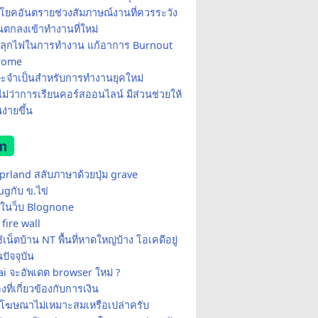
โยคอันตรายช่วงสัมภาษณ์งานที่ควรระวัง
อนตกลงเข้าทำงานที่ใหม่
ีปลุกไฟในการทำงาน แก้อาการ Burnout
rome
ษะจำเป็นสำหรับการทำงานยุคใหม่
อไม่ว่าการเรียนคอร์สออนไลน์ มีส่วนช่วยให้
ง่ายขึ้น
m
yprland สลับภาษาด้วยปุ่ม grave
ugกับ ข.ไข่
ในว็บ Blognone
fire wall
เน็ตบ้าน NT พื้นที่หาดใหญ่บ้าง โอเคดีอยู่
ปัจจุบัน
i จะอัพเดต browser ใหม่ ?
่องที่เกี่ยวข้องกับการเงิน
้โฆษณาไม่เหมาะสมเหรือเปล่าครับ