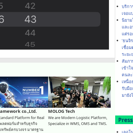
บริกา
เจอแบ
นิยาม
และอน
แต่รอ
‘ธนจิ
เชื่อ
ระยะ
สัมภา
เข้าใ
คนละใ
เหนื่อ
รับมือ
มายังไ
ramework co.,Ltd.
MOLOG Tech
tandard Platform for Real
We are Modern Logistic Platform,
Press
แพลตฟอร์มสำหรับธุรกิจ
Specialize in WMS, OMS and TMS.
ิมทรัพย์ครบวงจร มาตรฐาน
เลอโน