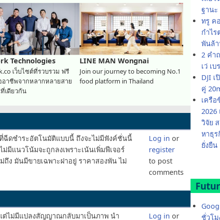
ฐานะ 
ทรู ค
กำไรต่
พันล้
2 คำถ
rk Technologies
LINE MAN Wongnai
เว่ เบ
.co เว็บไซต์ที่รวบรวม ฟรี
Join our journey to becoming No.1
DJI เ
ืออาชีพจากหลากหลายสาย
food platform in Thailand
คู่ 
ี่เดียวกัน
เครือ
2026 
วิจัย
หาธุร
่ฉีดชำระอัตโนมัติแบบนี้ ถึงจะไม่มีฟังค์ชั่นนี้
Log in
or
ยั่งยืน
ไม่มีแนวโน้มจะถูกลงเพราะเน้นเพิ่มฟีเจอร์
register
ไม่ถึง มันมีขายเฉพาะฝาอยู่ ราคาสองพัน ไม่
to post
comments
Futur
Googl
ง แต่ไม่มีแปลงสัญญาณกลับมาเป็นภาพ นำ
Log in
or
ชั่วโ