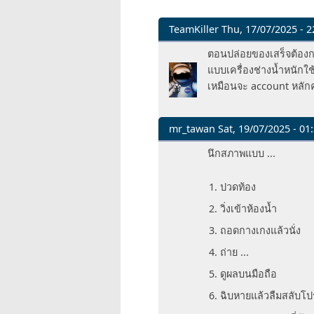
TeamKiller
Thu, 17/07/2025 - 2
In
ตอนปล่อยของเสร็จต้องกดม
reply
แบบเครื่องช่างน้ำหนักใ
to
เหมือนจะ account หลักค
แต่
มัน
ใช้
mr_tawan
Sat, 19/07/2025 - 01
หลาย
In
นึกสภาพแบบ ...
คน
reply
ป่ะ
to
ปวดท้อง
นะ
แต่
by
วิ่งเข้าห้องน้ำ
มัน
langisser
ใช้
ถอดกางเกงแล้วนั่ง
หลาย
ถ่าย ...
คน
ป่ะ
ดูผลบนมือถือ
นะ
ฉิบหายแล้วลืมสลับโป
by