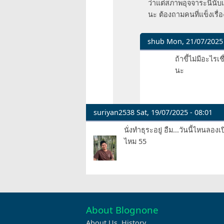
ว่าแต่สภาพอุจจาระนี่นั
langisser
นะ ต้องถามคนที่แข็งเรื่
shub
Mon, 21/07/2025 
In
ถ้าขี้ไม่มีอะไรเ
reply
นะ
to
นึก
สภาพ
แบบ
suriyan2538
Sat, 19/07/2025 - 08:01
...
นั่งทำธุระอยู่ อืม...วันนี้ไหนลอ
ปวด
ไหม 55
ท้อง…
by
mr_tawan
About Blognone
About Us
,
History