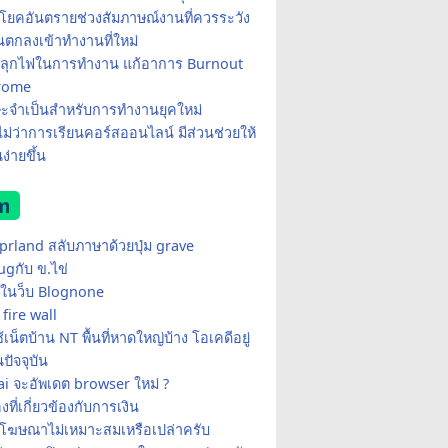
โยคอันตรายช่วงสัมภาษณ์งานที่ควรระวัง
อนตกลงเข้าทำงานที่ใหม่
ีปลุกไฟในการทำงาน แก้อาการ Burnout
rome
ษะจำเป็นสำหรับการทำงานยุคใหม่
อไม่ว่าการเรียนคอร์สออนไลน์ มีส่วนช่วยให้
ง่ายขึ้น
m
yprland สลับภาษาด้วยปุ่ม grave
ugกับ ข.ไข่
ในว็บ Blognone
fire wall
เน็ตบ้าน NT พื้นที่หาดใหญ่บ้าง โอเคดีอยู่
ปัจจุบัน
i จะอัพเดต browser ใหม่ ?
่องที่เกี่ยวข้องกับการเงิน
้โฆษณาไม่เหมาะสมเหรือเปล่าครับ