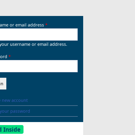
ame or email address
 your username or email address.
ord
e new account
 your password
 Inside