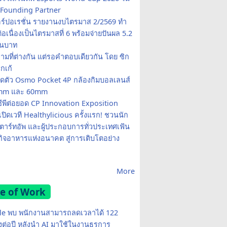
Founding Partner
อร์ปอเรชั่น รายงานงบไตรมาส 2/2569 ทำ
อเนื่องเป็นไตรมาสที่ 6 พร้อมจ่ายปันผล 5.2
านบาท
ามที่ต่างกัน แต่รอคำตอบเดียวกัน โดย ซิก
รกเก้
ปิดตัว Osmo Pocket 4P กล้องกิมบอลเลนส์
20mm และ 60mm
ซีพีต่อยอด CP Innovation Exposition
เปิดเวที Healthylicious ครั้งแรก! ชวนนัก
 สตาร์ทอัพ และผู้ประกอบการทั่วประเทศเฟ้น
กิจอาหารแห่งอนาคต สู่การเติบโตอย่าง
More
e of Work
e พบ พนักงานสามารถลดเวลาได้ 122
มงต่อปี หลังนำ AI มาใช้ในงานธุรการ