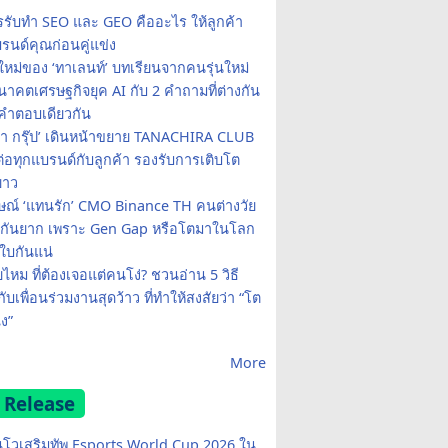
รรับทำ SEO และ GEO คืออะไร ให้ลูกค้า
รนด์คุณก่อนคู่แข่ง
ใหม่ของ ‘ทาเลนท์’ บทเรียนจากคนรุ่นใหม่
าคตเศรษฐกิจยุค AI กับ 2 คำถามที่ต่างกัน
คำตอบเดียวกัน
รา กรุ๊ป’ เดินหน้าขยาย TANACHIRA CLUB
มต่อทุกแบรนด์กับลูกค้า รองรับการเติบโต
ยาว
ษณ์ ‘แทนรัก’ CMO Binance TH คนต่างวัย
จกันยาก เพราะ Gen Gap หรือโตมาในโลก
บกันแน่
ยไหม ที่ต้องเจอแต่คนโง่? ชวนอ่าน 5 วิธี
กับเพื่อนร่วมงานสุดว้าว ที่ทำให้สงสัยว่า “โต
ง”
More
 Release
โวเสริมทัพ Esports World Cup 2026 ใน