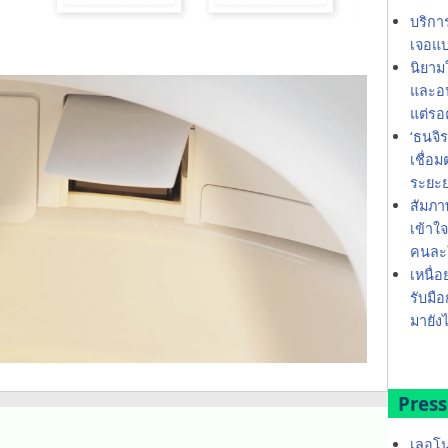
บริกา
เจอแบ
นิยาม
และอน
แต่รอ
‘ธนจิ
เชื่อ
ระยะ
สัมภา
เข้าใ
คนละใ
เหนื่อ
รับมือ
มายังไ
Press
เลอโน