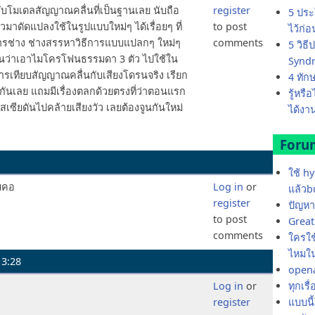
กับโมเดลสัญญาณคลื่นที่เป็นฐานเลย นับถือ
register
5 ประ
แล้วมาดัดแปลงใช้ในรูปแบบใหม่ๆ ได้เรื่อยๆ ที่
to post
ไว้ก่
ารช่าง ช่างสรรหาวิธีการแบบแปลกๆ ใหม่ๆ
comments
5 วิธ
ด เห็นว่าเอาไมโครโฟนธรรมดา 3 ตัว ไปใช้ใน
Synd
รเทียบสัญญาณคลื่นกับเสียงโดรนจริง เรียก
4 ทัก
กันเลย แถมมีเรื่องตลกด้วยตรงที่ว่าตอนแรก
รู้หรื
ซียดันไปคล้ายเสียงวัว เลยต้องจูนกันใหม่
ได้งาน
Foru
ใช้ h
ขมคอ
Log in
or
แล้วb
register
ปัญหา
to post
Great 
comments
ใครใช้
ไหมใน
13:28
opena
Log in
or
ทุกเรื
register
แบบนี