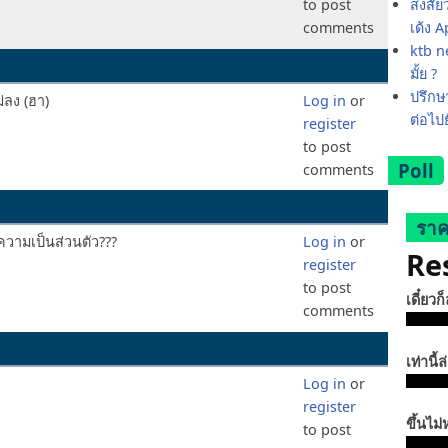
to post
สงสัย
comments
เด้ง 
ktb ne
มั้ย ?
ปรึกษา
่ลง (ฮา)
Log in
or
ต่อไป
register
to post
Poll
comments
ราค
องความเป็นส่วนตัว???
Log in
or
Re
register
to post
เดี๋ยวก
comments
เท่านี้ล
Log in
or
register
ขึ้นไม่
to post