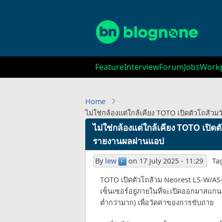
Skip
to
main
content
Main
Feature
Interview
Forum
Jobs
Workp
navigation
Home
ไม่ใช่กล้องแต่ใกล้เคียง TOTO เปิดตัวโถส้
ไม่ใช่กล้องแต่ใกล้เคียง TOTO เปิด
รายงานผลผ่านแอป
By
lew
on
17 July 2025 - 11:29
Ta
TOTO เปิดตัวโถส้วม Neorest LS-W/AS
เซ็นเซอร์อยู่ภายในที่จะเปิดออกมาสแ
ต่ำกว่ามาก) เพื่อวัดค่าของการขับถ่าย