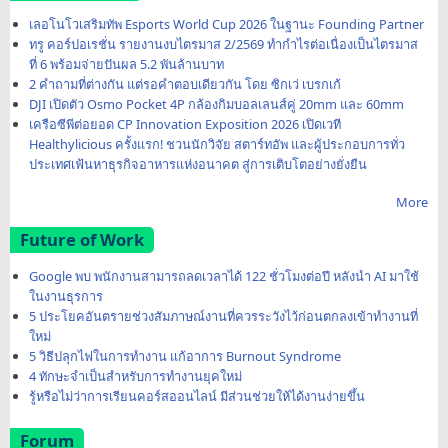
เลอโนโวเสริมทัพ Esports World Cup 2026 ในฐานะ Founding Partner
ทรู คอร์ปอเรชั่น รายงานงบไตรมาส 2/2569 ทำกำไรต่อเนื่องเป็นไตรมาส
ที่ 6 พร้อมจ่ายปันผล 5.2 พันล้านบาท
2 คำถามที่ต่างกัน แต่รอคำตอบเดียวกัน โดย ซิกเว่ เบรกเก้
DJI เปิดตัว Osmo Pocket 4P กล้องกิมบอลเลนส์คู่ 20mm และ 60mm
เครือซีพีต่อยอด CP Innovation Exposition 2026 เปิดเวที
Healthylicious ครั้งแรก! ชวนนักวิจัย สตาร์ทอัพ และผู้ประกอบการทั่ว
ประเทศเฟ้นหาธุรกิจอาหารแห่งอนาคต สู่การเติบโตอย่างยั่งยืน
More
Future of Work
Google พบ พนักงานสามารถลดเวลาได้ 122 ชั่วโมงต่อปี หลังนำ AI มาใช้
ในงานธุรการ
5 ประโยคอันตรายช่วงสัมภาษณ์งานที่ควรระวังไว้ก่อนตกลงเข้าทำงานที่
ใหม่
5 วิธีปลุกไฟในการทำงาน แก้อาการ Burnout Syndrome
4 ทักษะจำเป็นสำหรับการทำงานยุคใหม่
รู้หรือไม่ว่าการเรียนคอร์สออนไลน์ มีส่วนช่วยให้ได้งานง่ายขึ้น
Forum