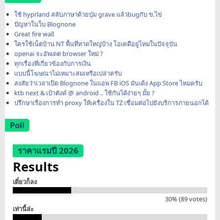
ใช้ hyprland สลับภาษาด้วยปุ่ม grave แล้วbugกับ ข.ไข่
ปัญหาในว็บ Blognone
Great fire wall
ใครใช้เน็ตบ้าน NT พื้นที่หาดใหญ่บ้าง โอเคดีอยู่ไหมในปัจจุบัน
openai จะอัพเดต browser ใหม่ ?
ทุกเรื่องที่เกี่ยวข้องกับการเงิน
แบบนี้โฆษณาไม่เหมาะสมเหรือเปล่าครับ
สงสัยว่าเวลาเปิด Blognone ในแอพ FB iOS มันเด้ง App Store ไหมครับ
ktb next & เป๋าตังค์ @ android .. ใช้กันได้ง่ายๆ มั้ย ?
ปรึกษาเรื่องการทำ proxy ให้เครื่องใน TZ เชื่อมต่อไปยังบริการภายนอกได้
Poll
ราคาแรมปี 2026
Results
เดี๋ยวก็ลง
30% (89 votes)
เท่านี้ล่ะ