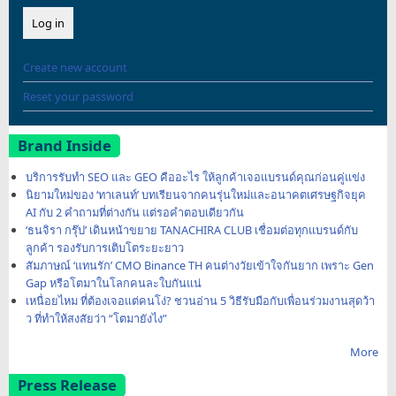
Create new account
Reset your password
Brand Inside
บริการรับทำ SEO และ GEO คืออะไร ให้ลูกค้าเจอแบรนด์คุณก่อนคู่แข่ง
นิยามใหม่ของ ‘ทาเลนท์’ บทเรียนจากคนรุ่นใหม่และอนาคตเศรษฐกิจยุค
AI กับ 2 คำถามที่ต่างกัน แต่รอคำตอบเดียวกัน
‘ธนจิรา กรุ๊ป’ เดินหน้าขยาย TANACHIRA CLUB เชื่อมต่อทุกแบรนด์กับ
ลูกค้า รองรับการเติบโตระยะยาว
สัมภาษณ์ ‘แทนรัก’ CMO Binance TH คนต่างวัยเข้าใจกันยาก เพราะ Gen
Gap หรือโตมาในโลกคนละใบกันแน่
เหนื่อยไหม ที่ต้องเจอแต่คนโง่? ชวนอ่าน 5 วิธีรับมือกับเพื่อนร่วมงานสุดว้า
ว ที่ทำให้สงสัยว่า “โตมายังไง”
More
Press Release