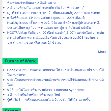
ที่ 6 พร้อมจ่ายปันผล 5.2 พันล้านบาท
2 คำถามที่ต่างกัน แต่รอคำตอบเดียวกัน โดย ซิกเว่ เบรกเก้
DJI เปิดตัว Osmo Pocket 4P กล้องกิมบอลเลนส์คู่ 20mm และ 60mm
เครือซีพีต่อยอด CP Innovation Exposition 2026 เปิดเวที
Healthylicious ครั้งแรก! ชวนนักวิจัย สตาร์ทอัพ และผู้ประกอบการทั่ว
ประเทศเฟ้นหาธุรกิจอาหารแห่งอนาคต สู่การเติบโตอย่างยั่งยืน
NOSTRA Map จับมือ จส.100 เปิดตัวแอปฯ “JS100” เวอร์ชันใหม่ ยกระดับ
การแจ้งเตือนเหตุการณ์แบบเรียลไทม์ ปรับโฉมระบบ SOS รองรับการ
ประสานความช่วยเหลือตลอด 24 ชั่วโมง
More
Future of Work
Google พบ พนักงานสามารถลดเวลาได้ 122 ชั่วโมงต่อปี หลังนำ AI มาใช้
ในงานธุรการ
5 ประโยคอันตรายช่วงสัมภาษณ์งานที่ควรระวังไว้ก่อนตกลงเข้าทำงานที่
ใหม่
5 วิธีปลุกไฟในการทำงาน แก้อาการ Burnout Syndrome
4 ทักษะจำเป็นสำหรับการทำงานยุคใหม่
รู้หรือไม่ว่าการเรียนคอร์สออนไลน์ มีส่วนช่วยให้ได้งานง่ายขึ้น
Forum