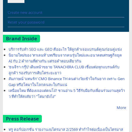
Create new account
Reset your password
Brand Inside
บริการรับทำ SEO และ GEO คืออะไร ให้ลูกค้าเจอแบรนด์คุณก่อนคู่แข่ง
นิยามใหม่ของ ‘ทาเลนท์’ บทเรียนจากคนรุ่นใหม่และอนาคตเศรษฐกิจยุค
AI กับ 2 คำถามที่ต่างกัน แต่รอคำตอบเดียวกัน
‘ธนจิรา กรุ๊ป’ เดินหน้าขยาย TANACHIRA CLUB เชื่อมต่อทุกแบรนด์กับ
ลูกค้า รองรับการเติบโตระยะยาว
สัมภาษณ์ ‘แทนรัก’ CMO Binance TH คนต่างวัยเข้าใจกันยาก เพราะ Gen
Gap หรือโตมาในโลกคนละใบกันแน่
เหนื่อยไหม ที่ต้องเจอแต่คนโง่? ชวนอ่าน 5 วิธีรับมือกับเพื่อนร่วมงานสุดว้า
ว ที่ทำให้สงสัยว่า “โตมายังไง”
More
Press Release
ทรู คอร์ปอเรชั่น รายงานงบไตรมาส 2/2569 ทำกำไรต่อเนื่องเป็นไตรมาส