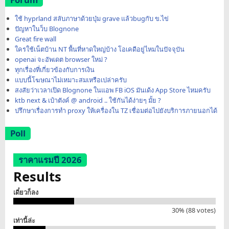
ใช้ hyprland สลับภาษาด้วยปุ่ม grave แล้วbugกับ ข.ไข่
ปัญหาในว็บ Blognone
Great fire wall
ใครใช้เน็ตบ้าน NT พื้นที่หาดใหญ่บ้าง โอเคดีอยู่ไหมในปัจจุบัน
openai จะอัพเดต browser ใหม่ ?
ทุกเรื่องที่เกี่ยวข้องกับการเงิน
แบบนี้โฆษณาไม่เหมาะสมเหรือเปล่าครับ
สงสัยว่าเวลาเปิด Blognone ในแอพ FB iOS มันเด้ง App Store ไหมครับ
ktb next & เป๋าตังค์ @ android .. ใช้กันได้ง่ายๆ มั้ย ?
ปรึกษาเรื่องการทำ proxy ให้เครื่องใน TZ เชื่อมต่อไปยังบริการภายนอกได้
Poll
ราคาแรมปี 2026
Results
เดี๋ยวก็ลง
30% (88 votes)
เท่านี้ล่ะ