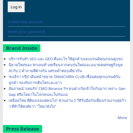
Create new account
Reset your password
Brand Inside
บริการรับทำ SEO และ GEO คืออะไร ให้ลูกค้าเจอแบรนด์คุณก่อนคู่แข่ง
นิยามใหม่ของ ‘ทาเลนท์’ บทเรียนจากคนรุ่นใหม่และอนาคตเศรษฐกิจยุค
AI กับ 2 คำถามที่ต่างกัน แต่รอคำตอบเดียวกัน
‘ธนจิรา กรุ๊ป’ เดินหน้าขยาย TANACHIRA CLUB เชื่อมต่อทุกแบรนด์กับ
ลูกค้า รองรับการเติบโตระยะยาว
สัมภาษณ์ ‘แทนรัก’ CMO Binance TH คนต่างวัยเข้าใจกันยาก เพราะ Gen
Gap หรือโตมาในโลกคนละใบกันแน่
เหนื่อยไหม ที่ต้องเจอแต่คนโง่? ชวนอ่าน 5 วิธีรับมือกับเพื่อนร่วมงานสุดว้า
ว ที่ทำให้สงสัยว่า “โตมายังไง”
More
Press Release