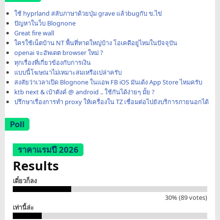
ใช้ hyprland สลับภาษาด้วยปุ่ม grave แล้วbugกับ ข.ไข่
ปัญหาในว็บ Blognone
Great fire wall
ใครใช้เน็ตบ้าน NT พื้นที่หาดใหญ่บ้าง โอเคดีอยู่ไหมในปัจจุบัน
openai จะอัพเดต browser ใหม่ ?
ทุกเรื่องที่เกี่ยวข้องกับการเงิน
แบบนี้โฆษณาไม่เหมาะสมเหรือเปล่าครับ
สงสัยว่าเวลาเปิด Blognone ในแอพ FB iOS มันเด้ง App Store ไหมครับ
ktb next & เป๋าตังค์ @ android .. ใช้กันได้ง่ายๆ มั้ย ?
ปรึกษาเรื่องการทำ proxy ให้เครื่องใน TZ เชื่อมต่อไปยังบริการภายนอกได้
Poll
ราคาแรมปี 2026
Results
เดี๋ยวก็ลง
30% (89 votes)
เท่านี้ล่ะ