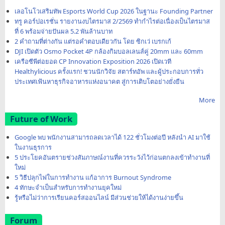
เลอโนโวเสริมทัพ Esports World Cup 2026 ในฐานะ Founding Partner
ทรู คอร์ปอเรชั่น รายงานงบไตรมาส 2/2569 ทำกำไรต่อเนื่องเป็นไตรมาส
ที่ 6 พร้อมจ่ายปันผล 5.2 พันล้านบาท
2 คำถามที่ต่างกัน แต่รอคำตอบเดียวกัน โดย ซิกเว่ เบรกเก้
DJI เปิดตัว Osmo Pocket 4P กล้องกิมบอลเลนส์คู่ 20mm และ 60mm
เครือซีพีต่อยอด CP Innovation Exposition 2026 เปิดเวที
Healthylicious ครั้งแรก! ชวนนักวิจัย สตาร์ทอัพ และผู้ประกอบการทั่ว
ประเทศเฟ้นหาธุรกิจอาหารแห่งอนาคต สู่การเติบโตอย่างยั่งยืน
More
Future of Work
Google พบ พนักงานสามารถลดเวลาได้ 122 ชั่วโมงต่อปี หลังนำ AI มาใช้
ในงานธุรการ
5 ประโยคอันตรายช่วงสัมภาษณ์งานที่ควรระวังไว้ก่อนตกลงเข้าทำงานที่
ใหม่
5 วิธีปลุกไฟในการทำงาน แก้อาการ Burnout Syndrome
4 ทักษะจำเป็นสำหรับการทำงานยุคใหม่
รู้หรือไม่ว่าการเรียนคอร์สออนไลน์ มีส่วนช่วยให้ได้งานง่ายขึ้น
Forum