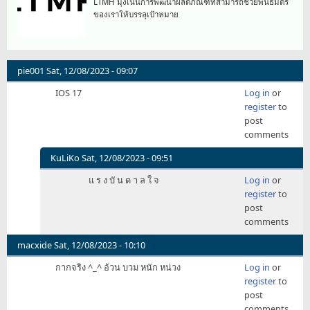
LTMH มุ่งเน้นการพัฒนาผลิตภัณฑ์ที่สามารถช่วยพันธมิตร
ของเราให้บรรลุเป้าหมาย
pie001
Sat, 12/08/2023 - 09:07
IOS 17
Log in
or
register
to
post
comments
KuLiKo
Sat, 12/08/2023 - 09:51
In
แ ร ง บั น ด า ล ใ จ
Log in
or
reply
register
to
to
post
IOS
comments
17
by
macxide
Sat, 12/08/2023 - 10:10
pie001
กากจริง ^_^ อ้วน บวม หนัก หน่วง
Log in
or
register
to
post
comments