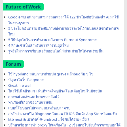
Future of Work
Google พบ พนักงานสามารถลดเวลาได้ 122 ชั่วโมงต่อปี หลังนำ AI มาใช้
ในงานธุรการ
5 ประโยคอันตรายช่วงสัมภาษณ์งานที่ควรระวังไว้ก่อนตกลงเข้าทำงานที่
ใหม่
5 วิธีปลุกไฟในการทำงาน แก้อาการ Burnout Syndrome
4 ทักษะจำเป็นสำหรับการทำงานยุคใหม่
รู้หรือไม่ว่าการเรียนคอร์สออนไลน์ มีส่วนช่วยให้ได้งานง่ายขึ้น
Forum
ใช้ hyprland สลับภาษาด้วยปุ่ม grave แล้วbugกับ ข.ไข่
ปัญหาในว็บ Blognone
Great fire wall
ใครใช้เน็ตบ้าน NT พื้นที่หาดใหญ่บ้าง โอเคดีอยู่ไหมในปัจจุบัน
openai จะอัพเดต browser ใหม่ ?
ทุกเรื่องที่เกี่ยวข้องกับการเงิน
แบบนี้โฆษณาไม่เหมาะสมเหรือเปล่าครับ
สงสัยว่าเวลาเปิด Blognone ในแอพ FB iOS มันเด้ง App Store ไหมครับ
ktb next & เป๋าตังค์ @ android .. ใช้กันได้ง่ายๆ มั้ย ?
ปรึกษาเรื่องการทำ proxy ให้เครื่องใน TZ เชื่อมต่อไปยังบริการภายนอกได้