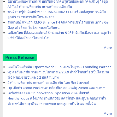
นิยามใหม่ของ ‘ทาเลนท์’ บทเรียนจากคนรุ่นใหม่และอนาคตเศรษฐกิจยุค
AI กับ 2 คำถามที่ต่างกัน แต่รอคำตอบเดียวกัน
‘ธนจิรา กรุ๊ป’ เดินหน้าขยาย TANACHIRA CLUB เชื่อมต่อทุกแบรนด์กับ
ลูกค้า รองรับการเติบโตระยะยาว
สัมภาษณ์ ‘แทนรัก’ CMO Binance TH คนต่างวัยเข้าใจกันยาก เพราะ Gen
Gap หรือโตมาในโลกคนละใบกันแน่
เหนื่อยไหม ที่ต้องเจอแต่คนโง่? ชวนอ่าน 5 วิธีรับมือกับเพื่อนร่วมงานสุดว้า
ว ที่ทำให้สงสัยว่า “โตมายังไง”
More
Press Release
เลอโนโวเสริมทัพ Esports World Cup 2026 ในฐานะ Founding Partner
ทรู คอร์ปอเรชั่น รายงานงบไตรมาส 2/2569 ทำกำไรต่อเนื่องเป็นไตรมาส
ที่ 6 พร้อมจ่ายปันผล 5.2 พันล้านบาท
2 คำถามที่ต่างกัน แต่รอคำตอบเดียวกัน โดย ซิกเว่ เบรกเก้
DJI เปิดตัว Osmo Pocket 4P กล้องกิมบอลเลนส์คู่ 20mm และ 60mm
เครือซีพีต่อยอด CP Innovation Exposition 2026 เปิดเวที
Healthylicious ครั้งแรก! ชวนนักวิจัย สตาร์ทอัพ และผู้ประกอบการทั่ว
ประเทศเฟ้นหาธุรกิจอาหารแห่งอนาคต สู่การเติบโตอย่างยั่งยืน
More