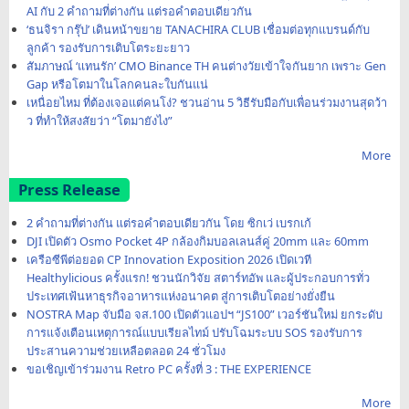
AI กับ 2 คำถามที่ต่างกัน แต่รอคำตอบเดียวกัน
‘ธนจิรา กรุ๊ป’ เดินหน้าขยาย TANACHIRA CLUB เชื่อมต่อทุกแบรนด์กับ
ลูกค้า รองรับการเติบโตระยะยาว
สัมภาษณ์ ‘แทนรัก’ CMO Binance TH คนต่างวัยเข้าใจกันยาก เพราะ Gen
Gap หรือโตมาในโลกคนละใบกันแน่
เหนื่อยไหม ที่ต้องเจอแต่คนโง่? ชวนอ่าน 5 วิธีรับมือกับเพื่อนร่วมงานสุดว้า
ว ที่ทำให้สงสัยว่า “โตมายังไง”
More
Press Release
2 คำถามที่ต่างกัน แต่รอคำตอบเดียวกัน โดย ซิกเว่ เบรกเก้
DJI เปิดตัว Osmo Pocket 4P กล้องกิมบอลเลนส์คู่ 20mm และ 60mm
เครือซีพีต่อยอด CP Innovation Exposition 2026 เปิดเวที
Healthylicious ครั้งแรก! ชวนนักวิจัย สตาร์ทอัพ และผู้ประกอบการทั่ว
ประเทศเฟ้นหาธุรกิจอาหารแห่งอนาคต สู่การเติบโตอย่างยั่งยืน
NOSTRA Map จับมือ จส.100 เปิดตัวแอปฯ “JS100” เวอร์ชันใหม่ ยกระดับ
การแจ้งเตือนเหตุการณ์แบบเรียลไทม์ ปรับโฉมระบบ SOS รองรับการ
ประสานความช่วยเหลือตลอด 24 ชั่วโมง
ขอเชิญเข้าร่วมงาน Retro PC ครั้งที่ 3 : THE EXPERIENCE
More