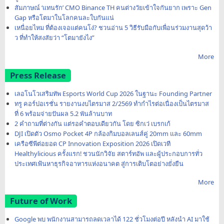
สัมภาษณ์ ‘แทนรัก’ CMO Binance TH คนต่างวัยเข้าใจกันยาก เพราะ Gen
Gap หรือโตมาในโลกคนละใบกันแน่
เหนื่อยไหม ที่ต้องเจอแต่คนโง่? ชวนอ่าน 5 วิธีรับมือกับเพื่อนร่วมงานสุดว้า
ว ที่ทำให้สงสัยว่า “โตมายังไง”
More
Press Release
เลอโนโวเสริมทัพ Esports World Cup 2026 ในฐานะ Founding Partner
ทรู คอร์ปอเรชั่น รายงานงบไตรมาส 2/2569 ทำกำไรต่อเนื่องเป็นไตรมาส
ที่ 6 พร้อมจ่ายปันผล 5.2 พันล้านบาท
2 คำถามที่ต่างกัน แต่รอคำตอบเดียวกัน โดย ซิกเว่ เบรกเก้
DJI เปิดตัว Osmo Pocket 4P กล้องกิมบอลเลนส์คู่ 20mm และ 60mm
เครือซีพีต่อยอด CP Innovation Exposition 2026 เปิดเวที
Healthylicious ครั้งแรก! ชวนนักวิจัย สตาร์ทอัพ และผู้ประกอบการทั่ว
ประเทศเฟ้นหาธุรกิจอาหารแห่งอนาคต สู่การเติบโตอย่างยั่งยืน
More
Future of Work
Google พบ พนักงานสามารถลดเวลาได้ 122 ชั่วโมงต่อปี หลังนำ AI มาใช้