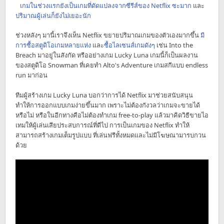
เกมในช่วงแรกยังเป็นเกมที่ดัดแปลงจากซีรีส์ของ Netflix ซะมาก
และ
ปริมาณผู้เล่นก็ยังไม่เยอะนัก
ช่วงหลังๆ มานี้เราจึงเห็น Netflix ขยายปริมาณเกมของตัวเองมากขึ้น
มี
การซื้อสตูดิโอเกมหลายแห่ง
และ
ซื้อไลเซนส์เกมดังๆ
เช่น Into the
Breach มาอยู่ในสังกัด หรืออย่างเกม Lucky Luna เกมนี้ก็เป็นผลงาน
ของสตูดิโอ Snowman ที่เคยทำ Alto's Adventure เกมสกีแบบ endless
run มาก่อน
ทีมผู้สร้างเกม Lucky Luna บอกว่าการได้ Netflix มาช่วยสนับสนุน
ทำให้การออกแบบเกมง่ายขึ้นมาก เพราะไม่ต้องกังวลว่าเกมจะขายได้
หรือไม่ หรือในอีกทางคือไม่ต้องทำเกม free-to-play แล้วมาคิดวิธีขายไอ
เทมให้ผู้เล่นเสียประสบการณ์ที่ดีไป การเป็นเกมของ Netflix ทำให้
สามารถสร้างเกมเต็มรูปแบบ ที่เล่นฟรีทั้งหมดและไม่มีโฆษณามารบกวน
ด้วย