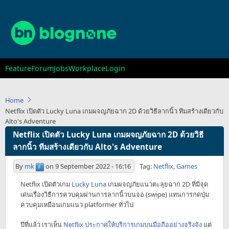
Skip
to
main
content
Main
Feature
Forum
Jobs
Workplace
Login
navigation
Home
Netflix เปิดตัว Lucky Luna เกมผจญภัยฉาก 2D ด้วยวิธีลากนิ้ว ทีมสร้างเดียวกับ
Alto's Adventure
Netflix เปิดตัว Lucky Luna เกมผจญภัยฉาก 2D ด้วยวิธี
ลากนิ้ว ทีมสร้างเดียวกับ Alto's Adventure
By
mk
on
9 September 2022 - 16:16
Tag:
Netflix
,
Games
Netflix เปิดตัวเกม
Lucky Luna
เกมผจญภัยแนวตะลุยฉาก 2D ที่มีจุด
เด่นเรื่องวิธีการควบคุมผ่านการลากนิ้วบนจอ (swipe) แทนการกดปุ่ม
ควบคุมเหมือนเกมแนว platformer ทั่วไป
ปีที่แล้ว เราเห็น
Netflix ประกาศให้บริการเกมบนมือถืออย่างจริงจัง
แต่