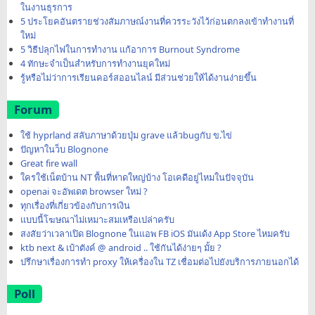
ในงานธุรการ
5 ประโยคอันตรายช่วงสัมภาษณ์งานที่ควรระวังไว้ก่อนตกลงเข้าทำงานที่
ใหม่
5 วิธีปลุกไฟในการทำงาน แก้อาการ Burnout Syndrome
4 ทักษะจำเป็นสำหรับการทำงานยุคใหม่
รู้หรือไม่ว่าการเรียนคอร์สออนไลน์ มีส่วนช่วยให้ได้งานง่ายขึ้น
Forum
ใช้ hyprland สลับภาษาด้วยปุ่ม grave แล้วbugกับ ข.ไข่
ปัญหาในว็บ Blognone
Great fire wall
ใครใช้เน็ตบ้าน NT พื้นที่หาดใหญ่บ้าง โอเคดีอยู่ไหมในปัจจุบัน
openai จะอัพเดต browser ใหม่ ?
ทุกเรื่องที่เกี่ยวข้องกับการเงิน
แบบนี้โฆษณาไม่เหมาะสมเหรือเปล่าครับ
สงสัยว่าเวลาเปิด Blognone ในแอพ FB iOS มันเด้ง App Store ไหมครับ
ktb next & เป๋าตังค์ @ android .. ใช้กันได้ง่ายๆ มั้ย ?
ปรึกษาเรื่องการทำ proxy ให้เครื่องใน TZ เชื่อมต่อไปยังบริการภายนอกได้
Poll