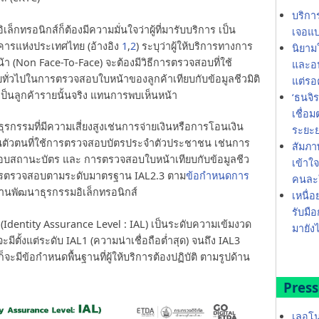
บริกา
ิเล็กทรอนิกส์ก็ต้องมีความมั่นใจว่าผู้ที่มารับบริการ เป็น
เจอแบ
ารแห่งประเทศไทย (อ้างอิง
1
,
2
) ระบุว่าผู้ให้บริการทางการ
นิยาม
หน้า (Non Face-To-Face) จะต้องมีวิธีการตรวจสอบที่ใช้
และอน
่วไปในการตรวจสอบใบหน้าของลูกค้าเทียบกับข้อมูลชีวมิติ
แต่รอ
เป็นลูกค้ารายนั้นจริง แทนการพบเห็นหน้า
‘ธนจิ
เชื่อ
รรมที่มีความเสี่ยงสูงเช่นการจ่ายเงินหรือการโอนเงิน
ระยะ
ันตัวตนที่ใช้การตรวจสอบบัตรประจำตัวประชาชน เช่นการ
สัมภา
จสอบสถานะบัตร และ การตรวจสอบใบหน้าเทียบกับข้อมูลชีว
เข้าใ
การตรวจสอบตามระดับมาตรฐาน IAL2.3 ตาม
ข้อกำหนดการ
คนละใ
านพัฒนาธุรกรรมอิเล็กทรอนิกส์
เหนื่อ
รับมือ
 (Identity Assurance Level : IAL) เป็นระดับความเข้มงวด
มายังไ
ีตั้งแต่ระดับ IAL1 (ความน่าเชื่อถือต่ำสุด) จนถึง IAL3
็จะมีข้อกำหนดพื้นฐานที่ผู้ให้บริการต้องปฏิบัติ ตามรูปด้าน
Press
เลอโน