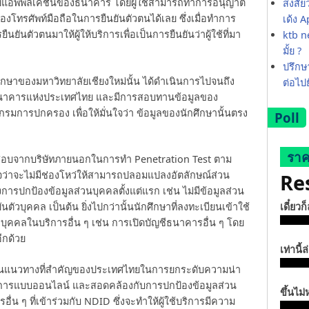
ายแอพพลิเคชันของธนาคาร โดยผู้ใช้สามารถทำการอนุญาต
สงสัย
งโทรศัพท์มือถือในการยืนยันตัวตนได้เลย ซึ่งเมื่อทำการ
เด้ง 
ยันตัวตนมาให้ผู้ให้บริการเพื่อเป็นการยืนยันว่าผู้ใช้ที่มา
ktb ne
มั้ย ?
ปรึกษา
ึกษาของมหาวิทยาลัยเชียงใหม่นั้น ได้ดำเนินการไปจนถึง
ต่อไป
ธนาคารแห่งประเทศไทย และมีการสอบทานข้อมูลของ
รมการปกครอง เพื่อให้มั่นใจว่า ข้อมูลของนักศึกษานั้นตรง
Poll
ราค
จสอบจากบริษัทภายนอกในการทำ Penetration Test ตาม
จว่าจะไม่มีช่องโหว่ให้สามารถปลอมแปลงอัตลักษณ์ส่วน
Re
รปกป้องข้อมูลส่วนบุคคลตั้งแต่แรก เช่น ไม่มีข้อมูลส่วน
เดี๋ยวก
นตัวบุคคล เป็นต้น ยิ่งไปกว่านั้นนักศึกษาที่ลงทะเบียนเข้าใช้
ุคคลในบริการอื่น ๆ เช่น การเปิดบัญชีธนาคารอื่น ๆ โดย
ีกด้วย
เท่านี้ล
็นแนวทางที่สำคัญของประเทศไทยในการยกระดับความน่า
ริการแบบออนไลน์ และสอดคล้องกับการปกป้องข้อมูลส่วน
ขึ้นไม่
น ๆ ที่เข้าร่วมกับ NDID ซึ่งจะทำให้ผู้ใช้บริการมีความ