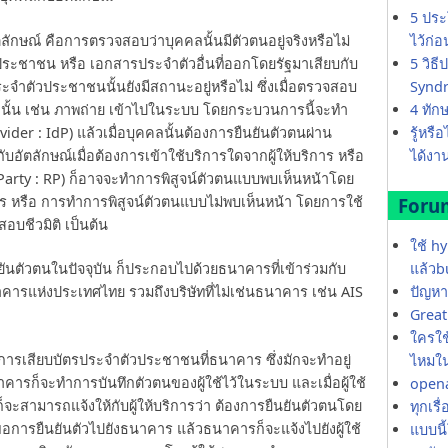
5 ประ
ไว้ก่
ักษณ์ คือการตรวจสอบว่าบุคคลนั้นมีตัวตนอยู่จริงหรือไม่
5 วิธ
ระชาชน หรือ เอกสารประจำตัวอื่นที่ออกโดยรัฐมาเสียบกับ
Synd
จำตัวประชาชนนั้นยังมีสถานะอยู่หรือไม่ ซึ่งเมื่อตรวจสอบ
4 ทัก
ลนั้น เช่น ภาพถ่าย เข้าไปในระบบ โดยกระบวนการนี้จะทำ
รู้หรื
ovider : IdP) แล้วเมื่อบุคคลนั้นต้องการยืนยันตัวตนผ่าน
ได้งาน
ัตลักษณ์เมื่อต้องการเข้าใช้บริการใดจากผู้ให้บริการ หรือ
ng Party : RP) ก็อาจจะทำการพิสูจน์ตัวตนแบบพบเห็นหน้าโดย
ร หรือ การทำการพิสูจน์ตัวตนแบบไม่พบเห็นหน้า โดยการใช้
Foru
สอบชีวมิติ เป็นต้น
ใช้ h
แล้วb
ยันตัวตนในปัจจุบัน ก็ประกอบไปด้วยธนาคารที่เข้าร่วมกับ
ปัญหา
รแห่งประเทศไทย รวมถึงบริษัทที่ไม่เช่นธนาคาร เช่น AIS
Great 
ใครใช้
ำการเสียบบัตรประจำตัวประชาชนที่ธนาคาร ซึ่งมักจะทำอยู่
ไหมใน
ารก็จะทำการบันทึกตัวตนของผู้ใช้ไว้ในระบบ และเมื่อผู้ใช้
opena
ก็จะสามารถแจ้งให้กับผู้ให้บริการว่า ต้องการยืนยันตัวตนโดย
ทุกเรื
ขอการยืนยันตัวไปยังธนาคาร แล้วธนาคารก็จะแจ้งไปยังผู้ใช้
แบบนี