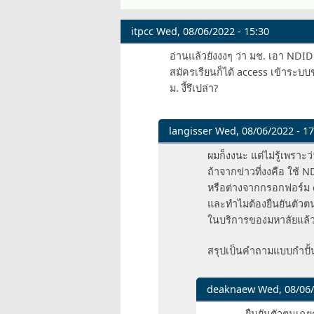
itpcc
Wed, 08/06/2022 - 15:30
อ่านแล้วยังงงๆ ว่า มช. เอา NDI
สมัครเรียนก็ได้ access เข้าระบ
ม. งี้รึเปล่า?
langisser
Wed, 08/06/2022 - 17
In
ผมก็งงนะ แต่ไม่รู้เพราะ
reply
ถ้าจากข่าวที่งงคือ ใช้ 
to
หรือต่างจากกรอกฟอร์ม o
อ่าน
และทำไมต้องยืนยันตัวตนด
แล้ว
ในบริการของมหาลัยแล้วร
ยัง
งงๆ
สรุปเป็นคำถามแบบกำปั้น
ว่า
มช.
deaknaew
Wed, 08/06/
เอา
In
by
ยืนยันตัวตนเฉยๆ