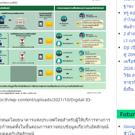
ฐานะ 
ทรู ค
กำไรต่
พันล้
2 คำถ
เว่ เบ
DJI เ
คู่ 
เครือ
2026 
วิจัย
หาธุร
ยั่งยืน
or.th/wp-content/uploads/2021/10/Digital-ID-
Futur
ดที่กำหนดโดยธนาคารแห่งประเทศไทยสำหรับผู้ให้บริการทางการ
Googl
้อกำหนดทั้งในขั้นตอนการตรวจสอบข้อมูลเกี่ยวกับอัตลักษณ์
ชั่วโ
ุคคลกับอัตลักษณ์