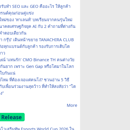
รรับทำ SEO และ GEO คืออะไร ให้ลูกค้า
รนด์คุณก่อนคู่แข่ง
ใหม่ของ ‘ทาเลนท์’ บทเรียนจากคนรุ่นใหม่
าคตเศรษฐกิจยุค AI กับ 2 คำถามที่ต่างกัน
คำตอบเดียวกัน
รา กรุ๊ป’ เดินหน้าขยาย TANACHIRA CLUB
มต่อทุกแบรนด์กับลูกค้า รองรับการเติบโต
ยาว
ษณ์ ‘แทนรัก’ CMO Binance TH คนต่างวัย
จกันยาก เพราะ Gen Gap หรือโตมาในโลก
บกันแน่
ยไหม ที่ต้องเจอแต่คนโง่? ชวนอ่าน 5 วิธี
กับเพื่อนร่วมงานสุดว้าว ที่ทำให้สงสัยว่า “โต
ง”
More
 Release
โวเสริมทัพ Esports World Cup 2026 ใน