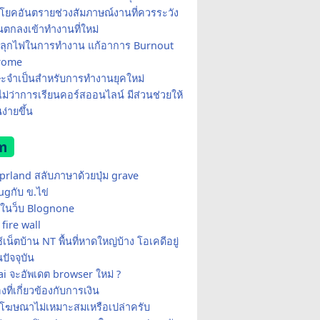
โยคอันตรายช่วงสัมภาษณ์งานที่ควรระวัง
อนตกลงเข้าทำงานที่ใหม่
ีปลุกไฟในการทำงาน แก้อาการ Burnout
rome
ษะจำเป็นสำหรับการทำงานยุคใหม่
อไม่ว่าการเรียนคอร์สออนไลน์ มีส่วนช่วยให้
ง่ายขึ้น
m
yprland สลับภาษาด้วยปุ่ม grave
ugกับ ข.ไข่
ในว็บ Blognone
fire wall
เน็ตบ้าน NT พื้นที่หาดใหญ่บ้าง โอเคดีอยู่
ปัจจุบัน
i จะอัพเดต browser ใหม่ ?
่องที่เกี่ยวข้องกับการเงิน
้โฆษณาไม่เหมาะสมเหรือเปล่าครับ