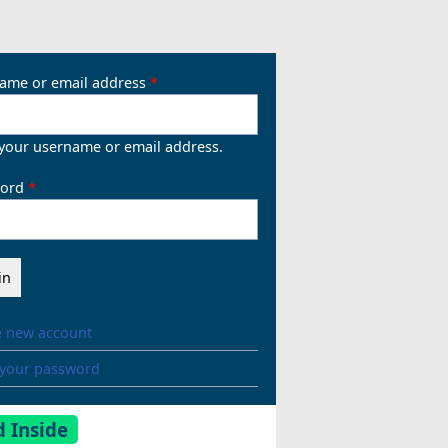
ame or email address
 your username or email address.
ord
e new account
 your password
 Inside