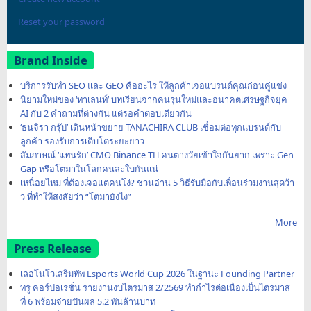
Reset your password
Brand Inside
บริการรับทำ SEO และ GEO คืออะไร ให้ลูกค้าเจอแบรนด์คุณก่อนคู่แข่ง
นิยามใหม่ของ ‘ทาเลนท์’ บทเรียนจากคนรุ่นใหม่และอนาคตเศรษฐกิจยุค
AI กับ 2 คำถามที่ต่างกัน แต่รอคำตอบเดียวกัน
‘ธนจิรา กรุ๊ป’ เดินหน้าขยาย TANACHIRA CLUB เชื่อมต่อทุกแบรนด์กับ
ลูกค้า รองรับการเติบโตระยะยาว
สัมภาษณ์ ‘แทนรัก’ CMO Binance TH คนต่างวัยเข้าใจกันยาก เพราะ Gen
Gap หรือโตมาในโลกคนละใบกันแน่
เหนื่อยไหม ที่ต้องเจอแต่คนโง่? ชวนอ่าน 5 วิธีรับมือกับเพื่อนร่วมงานสุดว้า
ว ที่ทำให้สงสัยว่า “โตมายังไง”
More
Press Release
เลอโนโวเสริมทัพ Esports World Cup 2026 ในฐานะ Founding Partner
ทรู คอร์ปอเรชั่น รายงานงบไตรมาส 2/2569 ทำกำไรต่อเนื่องเป็นไตรมาส
ที่ 6 พร้อมจ่ายปันผล 5.2 พันล้านบาท