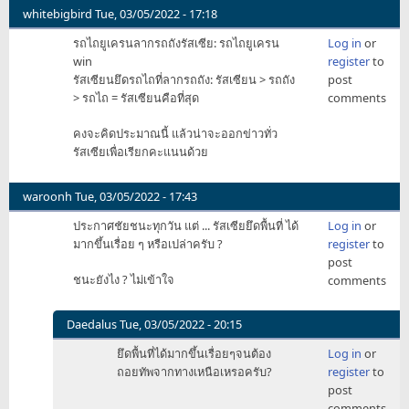
...
whitebigbird
Tue, 03/05/2022 - 17:18
มือ
รถไถยูเครนลากรถถังรัสเซีย: รถไถยูเครน
Log in
or
ถือ
win
register
to
แข็ง
รัสเซียนยึดรถไถที่ลากรถถัง: รัสเซียน > รถถัง
post
แรง
> รถไถ = รัสเซียนคือที่สุด
comments
มาก
by
คงจะคิดประมาณนี้ แล้วน่าจะออกข่าวทั่ว
TheOrbital
รัสเซียเพื่อเรียกคะแนนด้วย
waroonh
Tue, 03/05/2022 - 17:43
ประกาศชัยชนะทุกวัน แต่ ... รัสเซียยึดพื้นที่ ได้
Log in
or
มากขึ้นเรื่อย ๆ หรือเปล่าครับ ?
register
to
post
ชนะยังไง ? ไม่เข้าใจ
comments
Daedalus
Tue, 03/05/2022 - 20:15
In
ยึดพื้นที่ได้มากขึ้นเรื่อยๆจนต้อง
Log in
or
reply
ถอยทัพจากทางเหนือเหรอครับ?
register
to
to
post
ประกาศ
comments