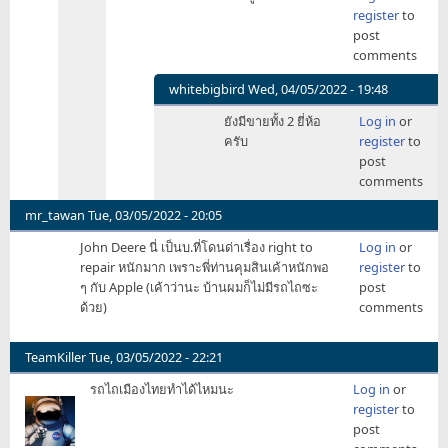
reply
register
to
เอาค
to
post
by
ถ้า
comments
sp
แฮ็ก
ไม่
whitebigbird
Wed, 04/05/2022 - 19:48
ได้
In
ยังมีขายทั้ง 2 ยี่ห้อ
Log in
or
เอา
reply
ครับ
register
to
คอ
to
post
ริ
ยัง
comments
ฟิน
มี
ซี
ขาย
mr_tawan
Tue, 03/05/2022 - 20:05
ไปโด
กัน
by
John Deere นี่ เป็นบ.ที่โดนด่าเรื่อง right to
Log in
or
อยู่
Neroroms
repair หนักมาก เพราะพี่ท่านคุมสินเค้าหนักพอ
register
to
เหรอ?
ๆ กับ Apple (เค้าว่านะ บ้านผมก็ไม่มีรถไถซะ
post
XD
ด้วย)
comments
by
Hoo
TeamKiller
Tue, 03/05/2022 - 22:21
รถไถเมืองไทยทำได้ไหมนะ
Log in
or
register
to
post