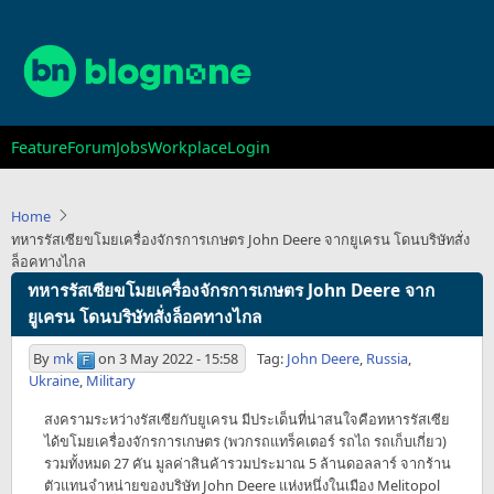
Skip
to
main
content
Main
Feature
Forum
Jobs
Workplace
Login
navigation
Home
ทหารรัสเซียขโมยเครื่องจักรการเกษตร John Deere จากยูเครน โดนบริษัทสั่ง
ล็อคทางไกล
ทหารรัสเซียขโมยเครื่องจักรการเกษตร John Deere จาก
ยูเครน โดนบริษัทสั่งล็อคทางไกล
By
mk
on
3 May 2022 - 15:58
Tag:
John Deere
,
Russia
,
Ukraine
,
Military
สงครามระหว่างรัสเซียกับยูเครน มีประเด็นที่น่าสนใจคือทหารรัสเซีย
ได้ขโมยเครื่องจักรการเกษตร (พวกรถแทร็คเตอร์ รถไถ รถเก็บเกี่ยว)
รวมทั้งหมด 27 คัน มูลค่าสินค้ารวมประมาณ 5 ล้านดอลลาร์ จากร้าน
ตัวแทนจำหน่ายของบริษัท John Deere แห่งหนึ่งในเมือง Melitopol