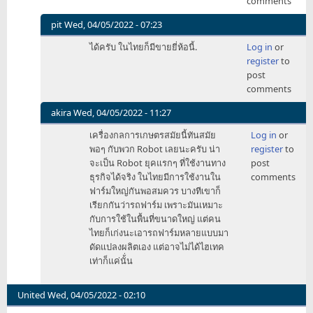
comments
pit
Wed, 04/05/2022 - 07:23
In
ได้ครับ ในไทยก็มีขายยี่ห้อนี้.
Log in
or
reply
register
to
to
post
รถ
comments
ไถ
เมือง
akira
Wed, 04/05/2022 - 11:27
ไทย
In
เครื่องกลการเกษตรสมัยนี้ทันสมัย
Log in
or
ทำได้
reply
พอๆ กับพวก Robot เลยนะครับ น่า
register
to
ไหม
to
จะเป็น Robot ยุคแรกๆ ที่ใช้งานทาง
post
นะ
รถ
ธุรกิจได้จริง ในไทยมีการใช้งานใน
comments
by
ไถ
ฟาร์มใหญ่กันพอสมควร บางทีเขาก็
TeamKiller
เมือง
เรียกกันว่ารถฟาร์ม เพราะมันเหมาะ
ไทย
กับการใช้ในพื้นที่ขนาดใหญ่ แต่คน
ทำได้
ไทยก็เก่งนะเอารถฟาร์มหลายแบบมา
ไหม
ดัดแปลงผลิตเอง แต่อาจไม่ได้ไฮเทค
นะ
เท่าก็แค่นั้่น
by
TeamKiller
United
Wed, 04/05/2022 - 02:10