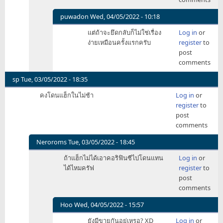
ชัยชนะ
ทุก
puwadon
Wed, 04/05/2022 - 10:18
วัน
In
แต่ถ้าจะยึดกลับก็ไม่ใช่เรื่อง
Log in
or
แต่
reply
ง่ายเหมือนครั้งแรกครับ
register
to
...
to
post
by
ยึด
comments
waroonh
พื้นที่
ได้
sp
Tue, 03/05/2022 - 18:35
มาก
คงโดนแฮ็กในไม่ช้า
Log in
or
ขึ้น
register
to
เรื่อยๆ
post
จน
comments
by
Daedalus
Neroroms
Tue, 03/05/2022 - 18:45
In
ถ้าแฮ็กไม่ได้เอาคอริฟินซีไปโดนแทน
Log in
or
reply
ได้ไหมครัฟ
register
to
to
post
คาด
comments
ว่า
เดี๋ยว
Hoo
Wed, 04/05/2022 - 15:57
คง
In
ยังมีขายกันอยู่เหรอ? XD
Log in
or
รื้อ