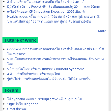
2 คำถามที่ต่างกัน แต่รอคำตอบเดียวกัน โดย ซิกเว่ เบรกเก้
DJI เปิดตัว Osmo Pocket 4P กล้องกิมบอลเลนส์คู่ 20mm และ 60mm
เครือซีพีต่อยอด CP Innovation Exposition 2026 เปิดเวที
Healthylicious ครั้งแรก! ชวนนักวิจัย สตาร์ทอัพ และผู้ประกอบการทั่ว
ประเทศเฟ้นหาธุรกิจอาหารแห่งอนาคต สู่การเติบโตอย่างยั่งยืน
More
Future of Work
Google พบ พนักงานสามารถลดเวลาได้ 122 ชั่วโมงต่อปี หลังนำ AI มาใช้
ในงานธุรการ
5 ประโยคอันตรายช่วงสัมภาษณ์งานที่ควรระวังไว้ก่อนตกลงเข้าทำงานที่
ใหม่
5 วิธีปลุกไฟในการทำงาน แก้อาการ Burnout Syndrome
4 ทักษะจำเป็นสำหรับการทำงานยุคใหม่
รู้หรือไม่ว่าการเรียนคอร์สออนไลน์ มีส่วนช่วยให้ได้งานง่ายขึ้น
Forum
ใช้ hyprland สลับภาษาด้วยปุ่ม grave แล้วbugกับ ข.ไข่
ปัญหาในว็บ Blognone
Great fire wall