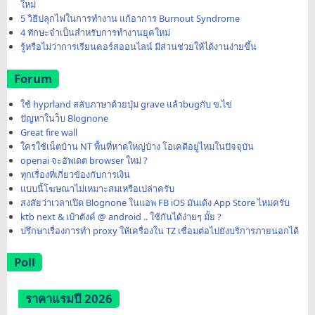
ใหม่
5 วิธีปลุกไฟในการทำงาน แก้อาการ Burnout Syndrome
4 ทักษะจำเป็นสำหรับการทำงานยุคใหม่
รู้หรือไม่ว่าการเรียนคอร์สออนไลน์ มีส่วนช่วยให้ได้งานง่ายขึ้น
Forum
ใช้ hyprland สลับภาษาด้วยปุ่ม grave แล้วbugกับ ข.ไข่
ปัญหาในว็บ Blognone
Great fire wall
ใครใช้เน็ตบ้าน NT พื้นที่หาดใหญ่บ้าง โอเคดีอยู่ไหมในปัจจุบัน
openai จะอัพเดต browser ใหม่ ?
ทุกเรื่องที่เกี่ยวข้องกับการเงิน
แบบนี้โฆษณาไม่เหมาะสมเหรือเปล่าครับ
สงสัยว่าเวลาเปิด Blognone ในแอพ FB iOS มันเด้ง App Store ไหมครับ
ktb next & เป๋าตังค์ @ android .. ใช้กันได้ง่ายๆ มั้ย ?
ปรึกษาเรื่องการทำ proxy ให้เครื่องใน TZ เชื่อมต่อไปยังบริการภายนอกได้
Poll
ราคาแรมปี 2026