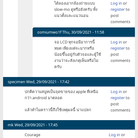
ได้ลองเอากล้องถ่ายแบบ
Log in
or
wisidsak
reply
slow-mo ดูหรือยังครับ ทั้ง
register
to
to
แนวตั้งและแนวนอน
post
คำ
comments
ตอบ
คือ
osmiumwo1f
Thu, 30/09/2021 - 11:58
ไม่มี
In
จอ LCD ทุกจอมีอาการนี้
Log in
or
ครับ
reply
หมด เพียงแต่จะมากหรือ
register
to
by
to
น้อยขึ้นอยู่กับตัวจอและผู้ใช้
post
terdsak.s
คำ
งานว่าจะสังเกตุเห็นหรือไม่
comments
ตอบ
ครับ
คือ
ไม่มี
ครับ
specimen
Wed, 29/09/2021 - 17:42
by
ปกติความสมูทเป็นจุดขายของ apple ที่เหนือ
Log in
or
terdsak.s
กว่า android มาตลอด
register
to
post
แล้วทำไมคราวนี้ถึงใช้เหตุผลนี้ น่าแปลก
comments
mk
Wed, 29/09/2021 - 17:45
Courage
Log in
or