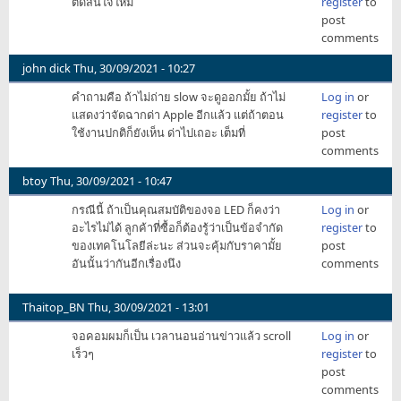
ตัดสินใจใหม่
register
to
post
comments
john dick
Thu, 30/09/2021 - 10:27
คำถามคือ ถ้าไม่ถ่าย slow จะดูออกมั้ย ถ้าไม่
Log in
or
แสดงว่าจัดฉากด่า Apple อีกแล้ว แต่ถ้าตอน
register
to
ใช้งานปกติก็ยังเห็น ด่าไปเถอะ เต็มที่
post
comments
btoy
Thu, 30/09/2021 - 10:47
กรณีนี้ ถ้าเป็นคุณสมบัติของจอ LED ก็คงว่า
Log in
or
อะไรไม่ได้ ลูกค้าที่ซื้อก็ต้องรู้ว่าเป็นข้อจำกัด
register
to
ของเทคโนโลยีล่ะนะ ส่วนจะคุ้มกับราคามั้ย
post
อันนั้นว่ากันอีกเรื่องนึง
comments
Thaitop_BN
Thu, 30/09/2021 - 13:01
จอคอมผมก็เป็น เวลานอนอ่านข่าวแล้ว scroll
Log in
or
เร็วๆ
register
to
post
comments