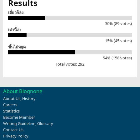
Results
เดี๋ยวก็ลง
30% (89 votes)
เท่านี้ล่ะ
15% (45 votes)
ขึ้นไม่หยุด
54% (158 votes)
Total votes: 292
About Blognone
About Us
,
History
Careers
Statistics
Become Member
Writing Guideline
,
Glossary
Contact Us
Privacy Policy