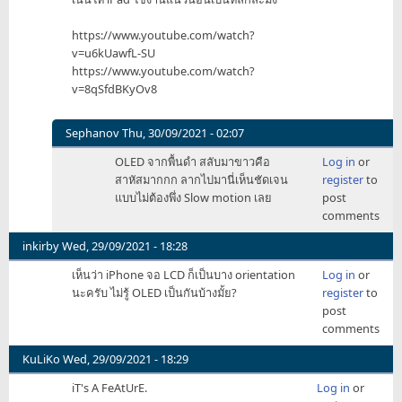
https://www.youtube.com/watch?
v=u6kUawfL-SU
https://www.youtube.com/watch?
v=8qSfdBKyOv8
Sephanov
Thu, 30/09/2021 - 02:07
In
OLED จากพื้นดำ สลับมาขาวคือ
Log in
or
reply
สาหัสมากกก ลากไปมานี่เห็นชัดเจน
register
to
to
แบบไม่ต้องพึ่ง Slow motion เลย
post
เห็น
comments
ว่า
เป็น
inkirby
Wed, 29/09/2021 - 18:28
เหมือน
เห็นว่า iPhone จอ LCD ก็เป็นบาง orientation
Log in
or
กัน
นะครับ ไม่รู้ OLED เป็นกันบ้างมั้ย?
register
to
หมด
post
ขึ้น
comments
อย
by
KuLiKo
Wed, 29/09/2021 - 18:29
SuMMoN
iT's A FeAtUrE.
Log in
or