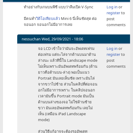
ทำอย่างกับเกมบนพีซี แบบว่าลืมเปิด V-Sync
Log in
or
register
to
มีคนทำ
วิดิโอเทียบแล้ว
Mini 6 นี่เห็นชัดสุด ต่อ
post
จอนอก จอนอกไม่มีอาการเลย
comments
nessuchan
Wed, 29/09/2021 - 18:06
In
จอ LCD เข้าใจว่ามันจะอัพเดทเฟรม
Log in
or
reply
ต่อเฟรม แต่จะไล่จากด้านบนมาด้าน
register
to
to
ล่างนะ แล้วทีนี้ใน Landscape mode
post
ทำ
ไม่เห็นเพราะมันอัพเดทพร้อมกัน (ด้าน
comments
อย่าง
ยาวคือด้านบน-ล่าง) พอเป็นแนว
กับ
Portrait มันเลยเห็นชัด เพราะมันไล่
เกม
จากขวาไปซ้าย ส่วนในคลิปที่ต่อจอน
บน
อกไม่มีอาการเพราะ ในคลิปจอนอก
พีซี
เวลามันขึ้น Portrait mode มันเป็น
by
ด้านบนล่างของจอ ไม่ใช่ด้านซ้าย
tekkasit
ขวา มันเลยอัพเดทพร้อมกัน เลยไม่
เห็น (เหมือน iPad Landscape
mode)
ส่วนวิธีแก้อาจจะต้องรออัพเดท