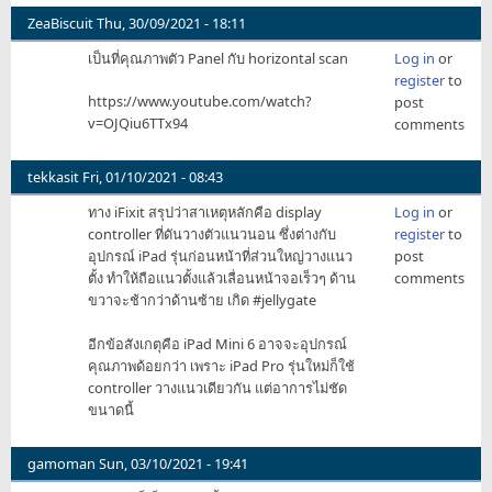
ZeaBiscuit
Thu, 30/09/2021 - 18:11
เป็นที่คุณภาพตัว Panel กับ horizontal scan
Log in
or
register
to
https://www.youtube.com/watch?
post
v=OJQiu6TTx94
comments
tekkasit
Fri, 01/10/2021 - 08:43
ทาง iFixit สรุปว่าสาเหตุหลักคือ display
Log in
or
controller ที่ดันวางตัวแนวนอน ซึ่งต่างกับ
register
to
อุปกรณ์ iPad รุ่นก่อนหน้าที่ส่วนใหญ่วางแนว
post
ตั้ง ทำให้ถือแนวตั้งแล้วเลื่อนหน้าจอเร็วๆ ด้าน
comments
ขวาจะช้ากว่าด้านซ้าย เกิด #jellygate
อีกข้อสังเกตุคือ iPad Mini 6 อาจจะอุปกรณ์
คุณภาพด้อยกว่า เพราะ iPad Pro รุ่นใหม่ก็ใช้
controller วางแนวเดียวกัน แต่อาการไม่ชัด
ขนาดนี้
gamoman
Sun, 03/10/2021 - 19:41