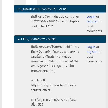
mr_tawan
Wed, 29/09/2021 - 21:04
In
อันนี้หมายถึงจาก display controller
Log in
or
reply
ไปที่หน้าจอ หรือจาก gpu ไป display
register
to
to
controller ครับ?
post
แปลก
comments
ใจ
ว่า
eol
Thu, 30/09/2021 - 08:34
ทำไม
In
นึกถึงตอนนั่งรถไฟแล้วถ่ายวีดีโอแหะ
Log in
or
ทุก
reply
ที่ภาพมันจะเย้ๆ เอียงๆ .... น่าจะเพราะ
register
to
คน
to
แบบนี้ด้วยหรือเปล่าหว่า (video
post
ถึง
แปลก
ค่อยๆ record ไล่จากบนลงล่างทำให้
comments
ตก
ใจ
ภาพเหตุการณ์แต่ละจุด pixel เป็น
ใจ
ว่า
คนละช่วงเวลากัน)
เรื่
ทำไม
by
ทุก
ตาม link นี้
arth
คน
https://digg.com/video/rolling-
ถึง
shutter-effect
ตก
ใจ
edit ไปดู clip จากเม้นบนๆ ละ ไม่น่า
เรื่
เกี่ยว 555
by