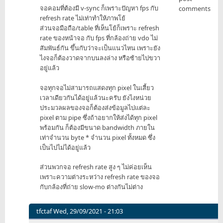
จอคอมที่ต้องมี v-sync ก็เพราะปัญหา fps กับ
comments
refresh rate ไม่เท่าทำให้ภาพโย้
ส่วนจอมือถือ/table ที่เห็นโย้ก็เพราะ refresh
rate ของหน้าจอ กับ fps ที่กล้องถ่าย vdo ไม่
สัมพันธ์กัน ขึ้นกับว่าจะเป็นแนวไหน เพราะยัง
ไงจอก็ต้องวาดจากบนลงล่าง หรือซ้ายไปขวา
อยู่แล้ว
จอทุกจอไม่สามารถแสดงทุก pixel ในเสี้ยว
เวลาเดียวกันได้อยู่แล้วนะครับ ยังไงหน่วย
ประมวลผลของจอก็ต้องส่งข้อมูลไปแต่ละ
pixel ตาม pipe ซึ่งถ้าอยากให้ส่งได้ทุก pixel
พร้อมกัน ก็ต้องมีขนาด bandwidth ภายใน
เท่าจำนวน byte * จำนวน pixel ทั้งหมด ซึ่ง
เป็นไปไม่ได้อยู่แล้ว
ส่วนพวกจอ refresh rate สูง ๆ ไม่ค่อยเห็น
เพราะความต่างระหว่าง refresh rate ของจอ
กับกล้องที่ถ่าย slow-mo ต่างกันไม่ต่าง
tfctaf
Wed, 29/09/2021 - 21:03
In