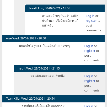
arth
hisoft
Thu, 30/09/2021 - 18:53
In
สาเหตุคล้ายๆ กันครับ แต่ฝั่ง
Log in
or
reply
นั้นถ้าพวกจริงจังจะมีการแก้
register
to
to
แล้วครับ
post
นึกถึง
comments
ตอน
นั่ง
Aize
Wed, 29/09/2021 - 20:50
รถไฟ
แปลกใจไร รูป BG ในเครื่องก็บอก /ท่ดๆ
Log in
or
แล้ว
register
to
ถ่าย
post
วีดี
comments
by
eol
hisoft
Wed, 29/09/2021 - 21:15
In
มีคนคิดเหมือนผมแล้วหนึ่ง
Log in
or
reply
register
to
to
post
แปลก
comments
ใจไร
รูป
TeamKiller
Wed, 29/09/2021 - 20:54
BG
สรุปยี่ห้ออื่นก็เป็นแค่ไม่ออกข่าว ?
Log in
or
by