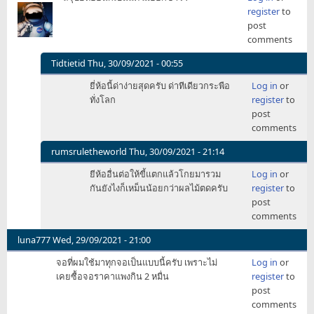
register
to
Aize
post
comments
Tidtietid
Thu, 30/09/2021 - 00:55
In
ยี่ห้อนี้ด่าง่ายสุดครับ ด่าทีเดียวกระพือ
Log in
or
reply
ทั่งโลก
register
to
to
post
สรุป
comments
ยี่ห้อ
อื่น
rumsruletheworld
Thu, 30/09/2021 - 21:14
ก็
In
ยีห้ออื่นต่อให้ขี้แตกแล้วโกยมารวม
Log in
or
เป็น
reply
กันยังไงก็เหม็นน้อยกว่าผลไม้ตดครับ
register
to
แค่
to
post
ไม่
สรุป
comments
ออก
ยี่ห้อ
by
อื่น
luna777
Wed, 29/09/2021 - 21:00
TeamKiller
ก็
จอที่ผมใช้มาทุกจอเป็นแบบนี้ครับ เพราะไม่
Log in
or
เป็น
เคยซื้อจอราคาแพงกิน 2 หมื่น
register
to
แค่
post
ไม่
comments
ออก