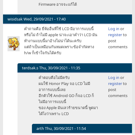
Firmware อาจจะแก้ได้
wisidsak
Wed, 29/09/2021 - 17:40
คำถามคือ ยี่ห้ออื่นที่ใช้ LCD มีอาการแบบนี้
Log in
or
หรือไม่ ถ้าไม่มี apple น่าจะเอาคำว่า LCD มัน
register
to
ทำงานแบบนี้มาอ้างไม่น่าได้นะครับ
post
แต่ถ้าเป็นเหมือนกันหมดเพราะข้อจำกัดทาง
comments
h/w ก็เข้าใจกันได้ครับ
terdsak.s
Thu, 30/09/2021 - 11:35
In
คำตอบคือไม่มีครับ
Log in
or
reply
ผมใช้ Honor Play จอ LCD ไม่มี
register
to
to
อาการแบบนี้เลย
post
คำถาม
อีกตัวใช้ Android GO ก็จอ LCD ก็
comments
คือ
ไม่มีอาการแบบนี้
ยี่ห้อ
ของ Apple มันเลวร้ายขนาดนี้ พูดมา
อื่น
ได้ไงว่าเพราะ LCD
ที่
ใช้
LCD
arth
Thu, 30/09/2021 - 11:54
by
In