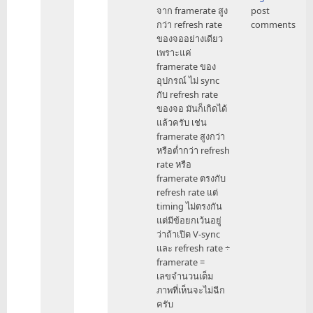
to
จาก framerate สูง
post
คุณ
กว่า refresh rate
comments
arth
ของจออย่างเดียว
by
เพราะแค่
nessuchan
framerate ของ
อุปกรณ์ ไม่ sync
กับ refresh rate
ของจอ มันก็เกิดได้
แล้วครับ เช่น
framerate สูงกว่า
หรือต่ำกว่า refresh
rate หรือ
framerate ตรงกับ
refresh rate แต่
timing ไม่ตรงกัน
แต่มีข้อยกเว้นอยู่
ว่าถ้าเปิด V-sync
และ refresh rate ÷
framerate =
เลขจำนวนเต็ม
ภาพที่เห็นจะไม่ฉีก
ครับ