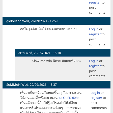
register
to
post
comments
globeland
Wed, 29/09/2021 - 17:59
ตกใจ ดูคลิป เห็นได้ชัดเจนด้วยตาเปล่าเลย
Log in
or
register
to
post
comments
arth
Wed, 29/09/2021 - 18:18
In
Slow-mo vdo นี่ครับ มันเลยชัดเจน
Log in
or
reply
register
to
to
post
ตกใจ
comments
ดู
คลิป
SuMMoN
Wed, 29/09/2021 - 18:37
by
เห็นว่าเป็นเหมือนกันหมดขึ้นอยู่กับว่าเจอตอน
Log in
or
globeland
ใช้งานแนวตั้งหรือแนวนอน
จอ OLED 60hz
register
to
เป็นหนักกว่านี้อีก ไม่รู้อะไรดลใจให้เปลี่ยน
post
แนวการรีเฟรชจอจากรุ่นก่อนๆ อาจเพราะจะ
comments
เน้นให้ iPad ใช้งานแนวนอนเป็นหลักล่ะมั้ง