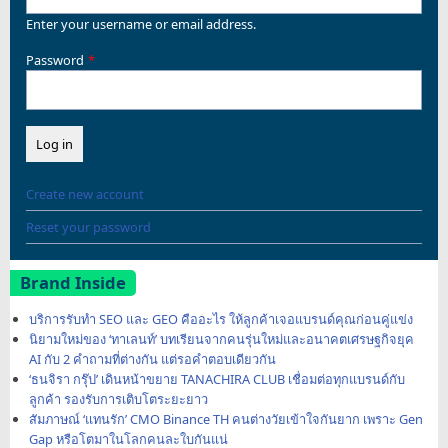
Enter your username or email address.
Password
Create new account
Reset your password
Brand Inside
บริการรับทำ SEO และ GEO คืออะไร ให้ลูกค้าเจอแบรนด์คุณก่อนคู่แข่ง
นิยามใหม่ของ ‘ทาเลนท์’ บทเรียนจากคนรุ่นใหม่และอนาคตเศรษฐกิจยุค
AI กับ 2 คำถามที่ต่างกัน แต่รอคำตอบเดียวกัน
‘ธนจิรา กรุ๊ป’ เดินหน้าขยาย TANACHIRA CLUB เชื่อมต่อทุกแบรนด์กับ
ลูกค้า รองรับการเติบโตระยะยาว
สัมภาษณ์ ‘แทนรัก’ CMO Binance TH คนต่างวัยเข้าใจกันยาก เพราะ Gen
Gap หรือโตมาในโลกคนละใบกันแน่