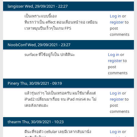
by
langisser
Wed, 29/09/2021 - 22:27
TeamKiller
เป็นเพราะแบบนี้เอง
Log in
or
ทีแรกว่าเป็น effect ตอนเลื่อนหน้าจอ เหมือน
register
to
เวลาหมุนปืนเร็วๆในเกม FPS
post
comments
NoobConf
Wed, 29/09/2021 - 23:27
surface ที่ใช้อยู่ก็เป็น ปกติสินะ
Log in
or
register
to
post
comments
Pinery
Thu, 30/09/2021 - 09:19
แล้วรุ่นเก่าๆ ไม่เป็นเหรอครับ ผมใช้มาตั้งแต่
Log in
or
iPad2 เปลี่ยนมาเรื่อย จน iPad mini4 ละ ไม่
register
to
เคยสังเกตแฮะ
post
comments
thearm
Thu, 30/09/2021 - 10:23
ดีนะที่รอตัว cellular เลยมีเวลากลับมานั่ง
Log in
or