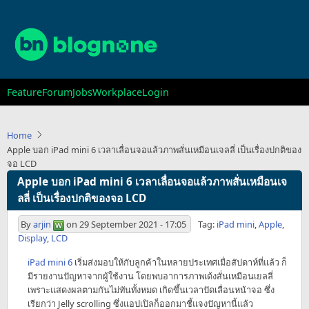
Skip
to
main
content
Main
Feature
Forum
Jobs
Workplace
Login
navigation
Home
Apple บอก iPad mini 6 เวลาเลื่อนจอแล้วภาพสั่นเหมือนเจลลี่ เป็นเรื่องปกติของ
จอ LCD
Apple บอก iPad mini 6 เวลาเลื่อนจอแล้วภาพสั่นเหมือนเจ
ลลี่ เป็นเรื่องปกติของจอ LCD
By
arjin
on
29 September 2021 - 17:05
Tag:
iPad mini
,
Apple
,
Display
,
LCD
iPad mini 6
เริ่มส่งมอบให้กับลูกค้าในหลายประเทศเมื่อสัปดาห์ที่แล้ว ก็
มีรายงานปัญหาจากผู้ใช้งาน โดยพบอาการภาพเด้งสั่นเหมือนเยลลี่
เพราะแสดงผลตามกันไม่ทันทั้งหมด เกิดขึ้นเวลาปัดเลื่อนหน้าจอ ซึ่ง
เรียกว่า Jelly scrolling ซึ่งแอปเปิลก็ออกมาชี้แจงปัญหานี้แล้ว