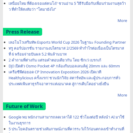
เหนื่อยไหม ที่ต้องเจอแต่คนโง่? ชวนอ่าน 5 วิธีรับมือกับเพื่อนร่วมงานสุดว้า
ว ที่ทำให้สงสัยว่า “โตมายังไง”
More
Press Release
เลอโนโวเสริมทัพ Esports World Cup 2026 ในฐานะ Founding Partner
ทรู คอร์ปอเรชั่น รายงานงบไตรมาส 2/2569 ทำกำไรต่อเนื่องเป็นไตรมาส
ที่ 6 พร้อมจ่ายปันผล 5.2 พันล้านบาท
2 คำถามที่ต่างกัน แต่รอคำตอบเดียวกัน โดย ซิกเว่ เบรกเก้
DJI เปิดตัว Osmo Pocket 4P กล้องกิมบอลเลนส์คู่ 20mm และ 60mm
เครือซีพีต่อยอด CP Innovation Exposition 2026 เปิดเวที
Healthylicious ครั้งแรก! ชวนนักวิจัย สตาร์ทอัพ และผู้ประกอบการทั่ว
ประเทศเฟ้นหาธุรกิจอาหารแห่งอนาคต สู่การเติบโตอย่างยั่งยืน
More
Future of Work
Google พบ พนักงานสามารถลดเวลาได้ 122 ชั่วโมงต่อปี หลังนำ AI มาใช้
ในงานธุรการ
5 ประโยคอันตรายช่วงสัมภาษณ์งานที่ควรระวังไว้ก่อนตกลงเข้าทำงานที่