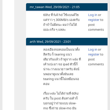
mr_tawan
Wed, 29/09/2021 - 21:05
In
60hz ที่ full hd ใช้แบนด์วิธ
Log in
or
reply
แค่ราว ๆ 300MB/s เองครับ
register
to
to
ถ้าจำไม่ผิดนะ ผมว่าไม่ได้
post
ไม่
เยอะจริง ๆ แหละ
comments
เกี่ยว
กับ
fps
arth
Wed, 29/09/2021 - 23:01
ครับ
In
ลองเอียงจอคอมเป็นแนวตั้ง
Log in
or
by
reply
สิครับ ก็ tearing แนว
register
to
tfctaf
to
เดียวกันแล้ว ถ้าดูจาก vdo ที่
post
ไม่
เค้าแปะมา จอ ipad ตัวนี้ก็
comments
เกี่ยว
น่าจะวางแนวยาวครับ ดังน้
กับ
นพอมาดูแนวตั้งมันเลย
fps
tearing แนวนี้ไม่เหมือนจอ
ครับ
คอม
by
tfctaf
เรื่อง vdo ไม่ได้ถ่ายที่ 60hz
ครับ ใน post ต้นทางเค้าก็
บอกอยู่ว่าถ่ายแบบ slow-
mo ซึ่งถ่าย slow-mo มัน