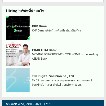
Hiring! บริษัทที่น่าสนใจ
KKP Dime
KKP Dime บริษัทในเครือเกียรตินาคินภัทร
CIMB THAI Bank
MOVING FORWARD WITH YOU - CIMB is the leading
ASEAN Bank
T.N. Digital Solution Co., Ltd.
TNDS has been involving in every first move of
banking’s major digital transformation.
tekkasit
Wed, 29/09/2021 - 17:51