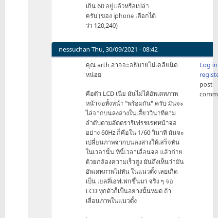
เกิน 60 อยู่แล้วหรือเปล่า
ครับ (ของ iphone เลือกได้
ว่า 120,240)
nessuchan
Thu, 30/09/2021 - 08:42
In
คุณ arth อาจจะอธิบายไม่เคลียนิด
Log in
reply
หน่อย
regist
to
post
ไม่
คือตัว LCD เนี่ย มันไม่ได้อัพเดทภาพ
comm
เกี่ยว
หน้าจอทั้งหน้า "พร้อมกัน" ครับ มันจะ
กับ
ไล่จากบนลงล่างในเสี้ยววินาทีตาม
fps
ลำดับตามอัตตรารีเฟรชเรทหน้าจอ
ครับ
อย่าง 60Hz ก็คือใน 1/60 วินาที มันจะ
by
เปลี่ยนภาพจากบนลงล่างให้เสร็จทัน
tfctaf
ในเวลานั้น ทีนี้เวลาเลื่อนจอ แล้วถ่าย
ด้วยกล้องความเร็วสูง มันถึงเห็นว่ามัน
อัพเดทภาพไม่ทัน ในแนวตั้ง เลยเกิด
เป็น เยลลี่เอฟเฟกขึ้นมา จริง ๆ จอ
LCD ทุกตัวก็เป็นอย่างนั้นหมด ถ้า
เลื่อนภาพในแนวตั้ง