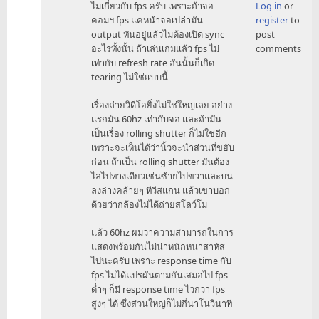
ไม่เกี่ยวกับ fps ครับ เพราะถ้าจอ
Log in
or
reply
คอมฯ fps แค่หน้าจอเปล่ามัน
register
to
to
output ทันอยู่แล้วไม่ต้องเปิด sync
post
แปลก
อะไรทั้งนั้น ถ้าเล่นเกมแล้ว fps ไม่
comments
ใจ
เท่ากับ refresh rate อันนั้นก็เกิด
ว่า
tearing ไม่ใช่แบบนี้
ทำไม
ทุก
เรื่องถ่ายวิดีโอยิ่งไม่ใช่ใหญ่เลย อย่าง
คน
แรกมัน 60hz เท่ากับจอ และถ้ามัน
ถึง
เป็นเรื่อง rolling shutter ก็ไม่ใช่อีก
ตก
เพราะจะเห็นได้ว่านิ้วจะนำส่วนที่ขยับ
ใจ
ก่อน ถ้าเป็น rolling shutter มันต้อง
เรื่
ไล่ไปทางเดียวเช่นซ้ายไปขวาและบน
by
ลงล่างคล้ายๆ ทีวีสแกน แล้วเขาบอก
arth
ด้วยว่ากล้องไม่ได้ถ่ายสโลว์โม
แล้ว 60hz ผมว่าความสามารถในการ
แสดงพร้อมกันไม่น่าหนักหนาสาหัส
ไปนะครับ เพราะ response time กับ
fps ไม่ได้แปรผันตามกันเสมอไป fps
ต่ำๆ ก็มี response time ไวกว่า fps
สูงๆ ได้ ซึ่งส่วนใหญ่ก็ไม่กี่นาโนวินาที