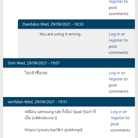
register
to
post
comments
Daedalus
Wed, 29/09/2021 - 18:33
In
You are using it wrong.
Log in
or
reply
register
to
to
post
iT's
comments
A
FeAtUrE.
Ooh
Wed, 29/09/2021 - 19:07
by
ไม่กล้าซื้อเลย
Log in
or
KuLiKo
register
to
post
comments
iamfalan
Wed, 29/09/2021 - 19:51
เหมือน samsung tab ก็เป็น? Ipad รุ่นเก่าก็
Log in
or
เป็น (แต่คนละแนว)
register
to
post
https://youtu.be/0k1-qUehmpE
comments