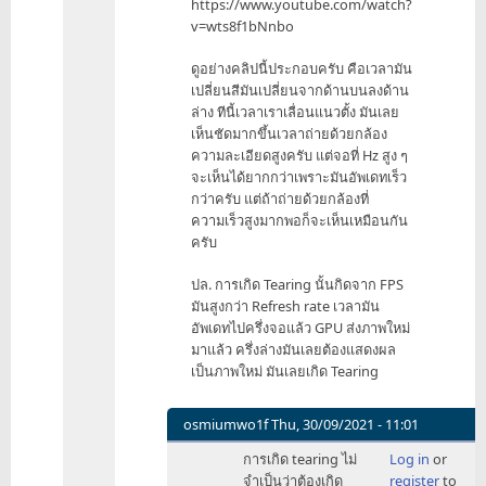
https://www.youtube.com/watch?
v=wts8f1bNnbo
ดูอย่างคลิปนี้ประกอบครับ คือเวลามัน
เปลี่ยนสีมันเปลี่ยนจากด้านบนลงด้าน
ล่าง ทีนี้เวลาเราเลื่อนแนวตั้ง มันเลย
เห็นชัดมากขึ้นเวลาถ่ายด้วยกล้อง
ความละเอียดสูงครับ แต่จอที่ Hz สูง ๆ
จะเห็นได้ยากกว่าเพราะมันอัพเดทเร็ว
กว่าครับ แต่ถ้าถ่ายด้วยกล้องที่
ความเร็วสูงมากพอก็จะเห็นเหมือนกัน
ครับ
ปล. การเกิด Tearing นั้นกิดจาก FPS
มันสูงกว่า Refresh rate เวลามัน
อัพเดทไปครึ่งจอแล้ว GPU ส่งภาพใหม่
มาแล้ว ครึ่งล่างมันเลยต้องแสดงผล
เป็นภาพใหม่ มันเลยเกิด Tearing
osmiumwo1f
Thu, 30/09/2021 - 11:01
In
การเกิด tearing ไม่
Log in
or
reply
จำเป็นว่าต้องเกิด
register
to