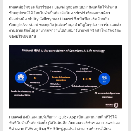
แพลตฟอร์มซอฟต์แวร์ของ Huawei ถูกออกแบบมาตั้งแต่ต้นให้ทำงาน
ข้ามอุปกรณ์ได้ โดยไม่จำเป็นต้องอิงกับ Android เพียงอย่างเดียว
ตัวอย่างคือ Ability Gallery ของ Huawei ซึ่งเป็นฟีเจอร์คล้ายกับ
Google Assistant ของกูเกิล (แสดงข้อมูลสำคัญในรูปแบบการ์ด และสั่ง
งานด้วยเสียงได้) สามารถทำงานได้กับสมาร์ทวอทช์ หรือลำโพงอัจฉริยะ
ของบริษัทเช่นกัน
Huawei ยังมีแอพแบบที่เรียกว่า Quick App เป็นแอพขนาดเล็กที่ใช้ได้
ทันที ไม่จำเป็นต้องติดตั้ง (ไส้ในมันคือเว็บแอพเวอร์ชันของ Huawei เอง
ที่ต่างจาก PWA อยู่บ้าง) ซึ่งบริษัทชูจุดเด่นว่าสามารถทำงานได้บน