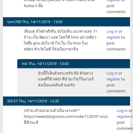
Nokia X มั้ย
post
comments
tom789
Thu, 14/11/2019 - 13:00
เห็นแต่ สไลด์ พรีเซ็น ยังไม่เห็น แนวทางเลย ว่า
Log in
or
ถ้าจะเร่ิม พัฒนา แอพ โดยใช้ hms อย่างเดียว
register
to
ไม่พึ่ง gms ยังไง เข้าไป ใน เว็บ hms ก็งง
post
สมัคร หัวเว้ยไอดี ก็ยังเป็นภาษาจีน
comments
mk
Thu, 14/11/2019 - 13:43
In
อันนี้ก็เห็นด้วยนะครับ คือ ตัวอย่าง
Log in
or
reply
แอพที่ใช้ HMS ที่นำมาโชว์ในงานก็
register
to
to
ยังเป็นแอพจีนล้วนครับ
post
เห็น
comments
แต่
สไลด์
IDCET
Thu, 14/11/2019 - 13:35
พรี
กลัวจะทำออกมาแล้วเป็น<a href=“
Log in
or
เซ็น
https://www.blognone.com/node/112019”>แบบ
register
t
by
นี้อีกนะสิ
post
tom789
commen