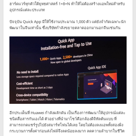
ฮาร์ดแวร์ทุกตัวใต้ยุทธศาสตร์ 1+8+N ทำให้ไม่ต้องสร้างแอพใหม่สำหรับ
อุปกรณ์แต่ละประเภท
ปัจจุบัน Quick App มีให้ใช้งานประมาณ 1,000 ตัว แต่ยังจำกัดเฉพาะนัก
พัฒนาในจีนเท่านั้น ซึ่งบริษัทกำลังขยายตลาดออกมานอกจีนเช่นกัน
อีกประเด็นที่ Huawei กำลังผลักดัน เป็นเรื่องการพัฒนาให้อุปกรณ์แต่ละ
ชนิดสื่อสารกันเองได้ ตัวอย่างที่นำมาโชว์คือกล้องดิจิทัลต้นแบบ ที่
สามารถกดแชร์รูปไปยังสมาร์ทโฟนได้เลย โดยไม่ต้องลงแอพทั้งสองฝั่ง
กระบวนการตั้งค่าก่อนส่งไฟล์จึงลดน้อยลงมาก ลดความลำบากในชีวิต