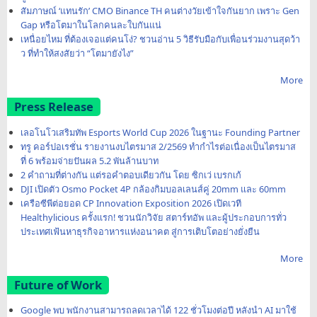
สัมภาษณ์ ‘แทนรัก’ CMO Binance TH คนต่างวัยเข้าใจกันยาก เพราะ Gen
Gap หรือโตมาในโลกคนละใบกันแน่
เหนื่อยไหม ที่ต้องเจอแต่คนโง่? ชวนอ่าน 5 วิธีรับมือกับเพื่อนร่วมงานสุดว้า
ว ที่ทำให้สงสัยว่า “โตมายังไง”
More
Press Release
เลอโนโวเสริมทัพ Esports World Cup 2026 ในฐานะ Founding Partner
ทรู คอร์ปอเรชั่น รายงานงบไตรมาส 2/2569 ทำกำไรต่อเนื่องเป็นไตรมาส
ที่ 6 พร้อมจ่ายปันผล 5.2 พันล้านบาท
2 คำถามที่ต่างกัน แต่รอคำตอบเดียวกัน โดย ซิกเว่ เบรกเก้
DJI เปิดตัว Osmo Pocket 4P กล้องกิมบอลเลนส์คู่ 20mm และ 60mm
เครือซีพีต่อยอด CP Innovation Exposition 2026 เปิดเวที
Healthylicious ครั้งแรก! ชวนนักวิจัย สตาร์ทอัพ และผู้ประกอบการทั่ว
ประเทศเฟ้นหาธุรกิจอาหารแห่งอนาคต สู่การเติบโตอย่างยั่งยืน
More
Future of Work
Google พบ พนักงานสามารถลดเวลาได้ 122 ชั่วโมงต่อปี หลังนำ AI มาใช้