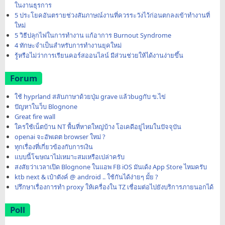
ในงานธุรการ
5 ประโยคอันตรายช่วงสัมภาษณ์งานที่ควรระวังไว้ก่อนตกลงเข้าทำงานที่
ใหม่
5 วิธีปลุกไฟในการทำงาน แก้อาการ Burnout Syndrome
4 ทักษะจำเป็นสำหรับการทำงานยุคใหม่
รู้หรือไม่ว่าการเรียนคอร์สออนไลน์ มีส่วนช่วยให้ได้งานง่ายขึ้น
Forum
ใช้ hyprland สลับภาษาด้วยปุ่ม grave แล้วbugกับ ข.ไข่
ปัญหาในว็บ Blognone
Great fire wall
ใครใช้เน็ตบ้าน NT พื้นที่หาดใหญ่บ้าง โอเคดีอยู่ไหมในปัจจุบัน
openai จะอัพเดต browser ใหม่ ?
ทุกเรื่องที่เกี่ยวข้องกับการเงิน
แบบนี้โฆษณาไม่เหมาะสมเหรือเปล่าครับ
สงสัยว่าเวลาเปิด Blognone ในแอพ FB iOS มันเด้ง App Store ไหมครับ
ktb next & เป๋าตังค์ @ android .. ใช้กันได้ง่ายๆ มั้ย ?
ปรึกษาเรื่องการทำ proxy ให้เครื่องใน TZ เชื่อมต่อไปยังบริการภายนอกได้
Poll