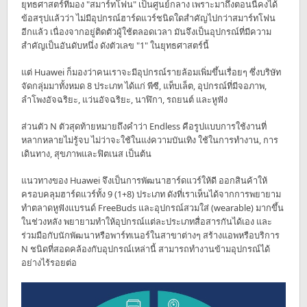
ยุทธศาสตร์ที่มอง "สมาร์ทโฟน" เป็นศูนย์กลาง เพราะมาถึงตอนนี้คงได้
ข้อสรุปแล้วว่า ไม่มีอุปกรณ์ฮาร์ดแวร์ชนิดใดสำคัญไปกว่าสมาร์ทโฟน
อีกแล้ว เนื่องจากอยู่ติดตัวผู้ใช้ตลอดเวลา มันจึงเป็นอุปกรณ์ที่มีความ
สำคัญเป็นอันดับหนึ่ง ดังตัวเลข "1" ในยุทธศาสตร์นี้
แต่ Huawei ก็มองว่าคนเราจะมีอุปกรณ์รายล้อมเพิ่มขึ้นเรื่อยๆ ซึ่งบริษัท
จัดกลุ่มมาทั้งหมด 8 ประเภท ได้แก่ พีซี, แท็บเล็ต, อุปกรณ์ที่มีจอภาพ,
ลำโพงอัจฉริยะ, แว่นอัจฉริยะ, นาฬิกา, รถยนต์ และหูฟัง
ส่วนตัว N ตัวสุดท้ายหมายถึงคำว่า Endless คือรูปแบบการใช้งานที่
หลากหลายไม่รู้จบ ไม่ว่าจะใช้ในแง่ความบันเทิง ใช้ในการทำงาน, การ
เดินทาง, สุขภาพและฟิตเนส เป็นต้น
แนวทางของ Huawei จึงเป็นการพัฒนาฮาร์ดแวร์ให้ดี ออกสินค้าให้
ครอบคลุมฮาร์ดแวร์ทั้ง 9 (1+8) ประเภท ดังที่เราเห็นได้จากการพยายาม
ทำตลาดหูฟังแบรนด์ FreeBuds และอุปกรณ์สวมใส่ (wearable) มากขึ้น
ในช่วงหลัง พยายามทำให้อุปกรณ์แต่ละประเภทสื่อสารกันได้เอง และ
ร่วมมือกับนักพัฒนาหรือพาร์ทเนอร์ในสาขาต่างๆ สร้างแอพหรือบริการ
N ชนิดที่สอดคล้องกับอุปกรณ์เหล่านี้ สามารถทำงานข้ามอุปกรณ์ได้
อย่างไร้รอยต่อ