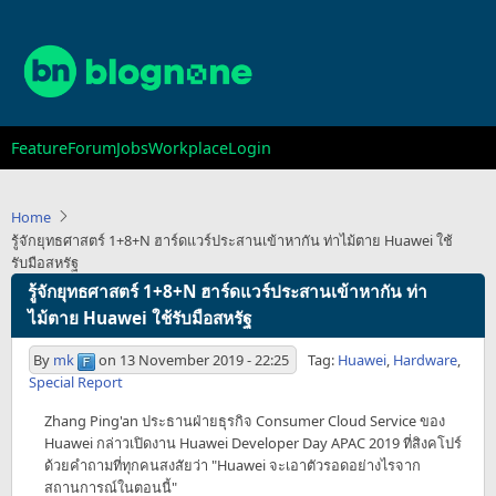
Skip
to
main
content
Main
Feature
Forum
Jobs
Workplace
Login
navigation
Home
รู้จักยุทธศาสตร์ 1+8+N ฮาร์ดแวร์ประสานเข้าหากัน ท่าไม้ตาย Huawei ใช้
รับมือสหรัฐ
รู้จักยุทธศาสตร์ 1+8+N ฮาร์ดแวร์ประสานเข้าหากัน ท่า
ไม้ตาย Huawei ใช้รับมือสหรัฐ
By
mk
on
13 November 2019 - 22:25
Tag:
Huawei
,
Hardware
,
Special Report
Zhang Ping'an ประธานฝ่ายธุรกิจ Consumer Cloud Service ของ
Huawei กล่าวเปิดงาน Huawei Developer Day APAC 2019 ที่สิงคโปร์
ด้วยคำถามที่ทุกคนสงสัยว่า "Huawei จะเอาตัวรอดอย่างไรจาก
สถานการณ์ในตอนนี้"