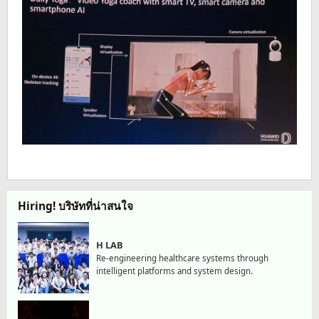
Hiring! บริษัทที่น่าสนใจ
H LAB
Re-engineering healthcare systems through
intelligent platforms and system design.