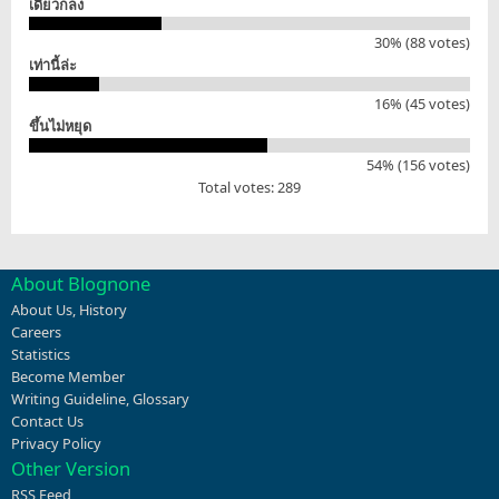
เดี๋ยวก็ลง
30% (88 votes)
เท่านี้ล่ะ
16% (45 votes)
ขึ้นไม่หยุด
54% (156 votes)
Total votes: 289
About Blognone
About Us
,
History
Careers
Statistics
Become Member
Writing Guideline
,
Glossary
Contact Us
Privacy Policy
Other Version
RSS Feed