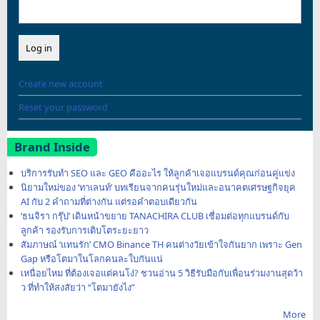
Create new account
Reset your password
Brand Inside
บริการรับทำ SEO และ GEO คืออะไร ให้ลูกค้าเจอแบรนด์คุณก่อนคู่แข่ง
นิยามใหม่ของ ‘ทาเลนท์’ บทเรียนจากคนรุ่นใหม่และอนาคตเศรษฐกิจยุค
AI กับ 2 คำถามที่ต่างกัน แต่รอคำตอบเดียวกัน
‘ธนจิรา กรุ๊ป’ เดินหน้าขยาย TANACHIRA CLUB เชื่อมต่อทุกแบรนด์กับ
ลูกค้า รองรับการเติบโตระยะยาว
สัมภาษณ์ ‘แทนรัก’ CMO Binance TH คนต่างวัยเข้าใจกันยาก เพราะ Gen
Gap หรือโตมาในโลกคนละใบกันแน่
เหนื่อยไหม ที่ต้องเจอแต่คนโง่? ชวนอ่าน 5 วิธีรับมือกับเพื่อนร่วมงานสุดว้า
ว ที่ทำให้สงสัยว่า “โตมายังไง”
More