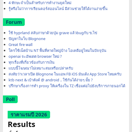
4 ทักษะจำเป็นสำหรับการทำงานยุคใหม่
รู้หรือไม่ว่าการเรียนคอร์สออนไลน์ มีส่วนช่วยให้ได้งานง่ายขึ้น
Forum
ใช้ hyprland สลับภาษาด้วยปุ่ม grave แล้วbugกับ ข.ไข่
ปัญหาในว็บ Blognone
Great fire wall
ใครใช้เน็ตบ้าน NT พื้นที่หาดใหญ่บ้าง โอเคดีอยู่ไหมในปัจจุบัน
openai จะอัพเดต browser ใหม่ ?
ทุกเรื่องที่เกี่ยวข้องกับการเงิน
แบบนี้โฆษณาไม่เหมาะสมเหรือเปล่าครับ
สงสัยว่าเวลาเปิด Blognone ในแอพ FB iOS มันเด้ง App Store ไหมครับ
ktb next & เป๋าตังค์ @ android .. ใช้กันได้ง่ายๆ มั้ย ?
ปรึกษาเรื่องการทำ proxy ให้เครื่องใน TZ เชื่อมต่อไปยังบริการภายนอกได้
Poll
ราคาแรมปี 2026
Results