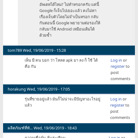
ตัว
อัพเดทได้ไหม? ไม่ทำหรอกครับ แค่นี้
app
Google ก็เจ็บไปเยอะแล้ว คงไม่หา
ปัจจุบัน
เรื่องเจ็บตัวโดยไม่จำเป็นหรอก กลับ
ได้
กันตอนนี้ Google พยายามต่อรองให้
by
กลับมาใช้ Android เหมือนเดิมได้
sengza
ด้วยซ้ำ
tom789
Wed, 19/06/2019 - 15:28
เห็น มี คน บอก ว่า โหลด apk มา ลง ก็ ใช้ ได้
Log in
or
คือ กัน
register
to
post
comments
horakung
Wed, 19/06/2019 - 17:05
รุ่นที่ขายอยู่แล้ว มันก็ไม่น่าจะมีปัญหาอะไรอยู่
Log in
or
แล้ว
register
to
post
comments
ผลิตภัณฑ์ที่ทั…
Wed, 19/06/2019 - 18:43
ความเชื่อมั่น สั่นสะเทือน
Log in
or