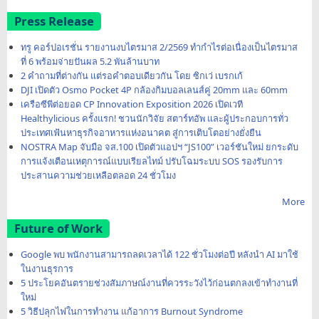
Press Release
ทรู คอร์ปอเรชั่น รายงานงบไตรมาส 2/2569 ทำกำไรต่อเนื่องเป็นไตรมาส
ที่ 6 พร้อมจ่ายปันผล 5.2 พันล้านบาท
2 คำถามที่ต่างกัน แต่รอคำตอบเดียวกัน โดย ซิกเว่ เบรกเก้
DJI เปิดตัว Osmo Pocket 4P กล้องกิมบอลเลนส์คู่ 20mm และ 60mm
เครือซีพีต่อยอด CP Innovation Exposition 2026 เปิดเวที
Healthylicious ครั้งแรก! ชวนนักวิจัย สตาร์ทอัพ และผู้ประกอบการทั่ว
ประเทศเฟ้นหาธุรกิจอาหารแห่งอนาคต สู่การเติบโตอย่างยั่งยืน
NOSTRA Map จับมือ จส.100 เปิดตัวแอปฯ “JS100” เวอร์ชันใหม่ ยกระดับ
การแจ้งเตือนเหตุการณ์แบบเรียลไทม์ ปรับโฉมระบบ SOS รองรับการ
ประสานความช่วยเหลือตลอด 24 ชั่วโมง
More
Future of Work
Google พบ พนักงานสามารถลดเวลาได้ 122 ชั่วโมงต่อปี หลังนำ AI มาใช้
ในงานธุรการ
5 ประโยคอันตรายช่วงสัมภาษณ์งานที่ควรระวังไว้ก่อนตกลงเข้าทำงานที่
ใหม่
5 วิธีปลุกไฟในการทำงาน แก้อาการ Burnout Syndrome