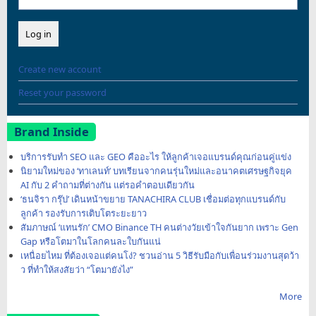
Create new account
Reset your password
Brand Inside
บริการรับทำ SEO และ GEO คืออะไร ให้ลูกค้าเจอแบรนด์คุณก่อนคู่แข่ง
นิยามใหม่ของ ‘ทาเลนท์’ บทเรียนจากคนรุ่นใหม่และอนาคตเศรษฐกิจยุค
AI กับ 2 คำถามที่ต่างกัน แต่รอคำตอบเดียวกัน
‘ธนจิรา กรุ๊ป’ เดินหน้าขยาย TANACHIRA CLUB เชื่อมต่อทุกแบรนด์กับ
ลูกค้า รองรับการเติบโตระยะยาว
สัมภาษณ์ ‘แทนรัก’ CMO Binance TH คนต่างวัยเข้าใจกันยาก เพราะ Gen
Gap หรือโตมาในโลกคนละใบกันแน่
เหนื่อยไหม ที่ต้องเจอแต่คนโง่? ชวนอ่าน 5 วิธีรับมือกับเพื่อนร่วมงานสุดว้า
ว ที่ทำให้สงสัยว่า “โตมายังไง”
More