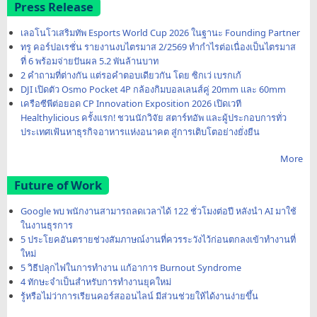
Press Release
เลอโนโวเสริมทัพ Esports World Cup 2026 ในฐานะ Founding Partner
ทรู คอร์ปอเรชั่น รายงานงบไตรมาส 2/2569 ทำกำไรต่อเนื่องเป็นไตรมาส
ที่ 6 พร้อมจ่ายปันผล 5.2 พันล้านบาท
2 คำถามที่ต่างกัน แต่รอคำตอบเดียวกัน โดย ซิกเว่ เบรกเก้
DJI เปิดตัว Osmo Pocket 4P กล้องกิมบอลเลนส์คู่ 20mm และ 60mm
เครือซีพีต่อยอด CP Innovation Exposition 2026 เปิดเวที
Healthylicious ครั้งแรก! ชวนนักวิจัย สตาร์ทอัพ และผู้ประกอบการทั่ว
ประเทศเฟ้นหาธุรกิจอาหารแห่งอนาคต สู่การเติบโตอย่างยั่งยืน
More
Future of Work
Google พบ พนักงานสามารถลดเวลาได้ 122 ชั่วโมงต่อปี หลังนำ AI มาใช้
ในงานธุรการ
5 ประโยคอันตรายช่วงสัมภาษณ์งานที่ควรระวังไว้ก่อนตกลงเข้าทำงานที่
ใหม่
5 วิธีปลุกไฟในการทำงาน แก้อาการ Burnout Syndrome
4 ทักษะจำเป็นสำหรับการทำงานยุคใหม่
รู้หรือไม่ว่าการเรียนคอร์สออนไลน์ มีส่วนช่วยให้ได้งานง่ายขึ้น