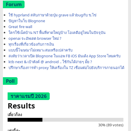
Forum
ใช้ hyprland สลับภาษาด้วยปุ่ม grave แล้วbugกับ ข.ไข่
ปัญหาในว็บ Blognone
Great fire wall
ใครใช้เน็ตบ้าน NT พื้นที่หาดใหญ่บ้าง โอเคดีอยู่ไหมในปัจจุบัน
openai จะอัพเดต browser ใหม่ ?
ทุกเรื่องที่เกี่ยวข้องกับการเงิน
แบบนี้โฆษณาไม่เหมาะสมเหรือเปล่าครับ
สงสัยว่าเวลาเปิด Blognone ในแอพ FB iOS มันเด้ง App Store ไหมครับ
ktb next & เป๋าตังค์ @ android .. ใช้กันได้ง่ายๆ มั้ย ?
ปรึกษาเรื่องการทำ proxy ให้เครื่องใน TZ เชื่อมต่อไปยังบริการภายนอกได้
Poll
ราคาแรมปี 2026
Results
เดี๋ยวก็ลง
30% (89 votes)
เท่านี้ล่ะ